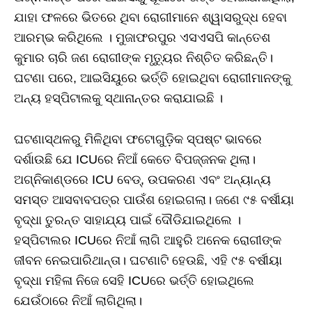
ଯାହା ଫଳରେ ଭିତରେ ଥିବା ରୋଗୀମାନେ ଶ୍ୱାସରୁଦ୍ଧ ହେବା
ଆରମ୍ଭ କରିଥିଲେ । ମୁଜାଫରପୁର ଏସଏସପି କାନ୍ତେଶ
କୁମାର ଚାରି ଜଣ ରୋଗୀଙ୍କ ମୃତ୍ୟୁର ନିଶ୍ଚିତ କରିଛନ୍ତି।
ଘଟଣା ପରେ, ଆଇସିୟୁରେ ଭର୍ତ୍ତି ହୋଇଥିବା ରୋଗୀମାନଙ୍କୁ
ଅନ୍ୟ ହସ୍ପିଟାଲକୁ ସ୍ଥାନାନ୍ତର କରାଯାଇଛି ।
ଘଟଣାସ୍ଥଳରୁ ମିଳିଥିବା ଫଟୋଗୁଡ଼ିକ ସ୍ପଷ୍ଟ ଭାବରେ
ଦର୍ଶାଉଛି ଯେ ICUରେ ନିଆଁ କେତେ ବିପଜ୍ଜନକ ଥିଲା।
ଅଗ୍ନିକାଣ୍ଡରେ ICU ବେଡ୍, ଉପକରଣ ଏବଂ ଅନ୍ୟାନ୍ୟ
ସମସ୍ତ ଆସବାବପତ୍ର ପାଉଁଶ ହୋଇଗଲା। ଜଣେ ୯୫ ବର୍ଷୀୟା
ବୃଦ୍ଧା ତୁରନ୍ତ ସାହାଯ୍ୟ ପାଇଁ ଦୌଡିଯାଇଥିଲେ ।
ହସ୍ପିଟାଲର ICUରେ ନିଆଁ ଲାଗି ଆହୁରି ଅନେକ ରୋଗୀଙ୍କ
ଜୀବନ ନେଇପାରିଥାନ୍ତା। ଘଟଣାଟି ହେଉଛି, ଏହି ୯୫ ବର୍ଷୀୟା
ବୃଦ୍ଧା ମହିଳା ନିଜେ ସେହି ICUରେ ଭର୍ତ୍ତି ହୋଇଥିଲେ
ଯେଉଁଠାରେ ନିଆଁ ଲାଗିଥିଲା।