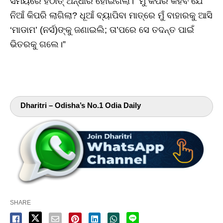
ସମୟରେ ହଠାତ୍ ଅନ୍ଧାର ହୋଇଗଲା। “ମୁଁ କିପରି କହିବି ଯେ
ନିଆଁ କିପରି ଲାଗିଲା? ଧୂଆଁ ବ୍ୟାପିବା ମାତ୍ରେ ମୁଁ ବାହାରକୁ ଆସି
‘ମାଡାମ’ (ନର୍ସ)ଙ୍କୁ ଜଣାଇଲି; ତା’ପରେ ସେ ତଦନ୍ତ ପାଇଁ
ଭିତରକୁ ଗଲେ।”
Dharitri – Odisha’s No.1 Odia Daily
SHARE