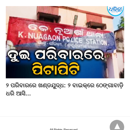
୨ ପରିବାରରେ ଖଣ୍ଡଯୁଦ୍ଧ: ୨ ବାଇକ୍‌ରେ ଠେଙ୍ଗାବାଡ଼ି
ଧରି ଆସି…
All Rights Reserved