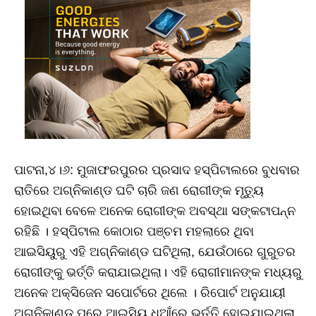
ପାଟନା,୪।୬: ମୁଜାଫରପୁରର ପ୍ରସାଦ ହସ୍ପିଟାଲରେ ବୁଧବାର
ରାତିରେ ଅଗ୍ନିକାଣ୍ଡ ଘଟି ଚାରି ଜଣ ରୋଗୀଙ୍କ ମୃତ୍ୟୁ
ହୋଇଥିବା ବେଳେ ଅନେକ ରୋଗୀଙ୍କ ଅବସ୍ଥା ସଙ୍କଟାପନ୍ନ
ରହିଛି । ହସ୍ପିଟାଲ କୋଠାର ପଞ୍ଚମ ମହଲାରେ ଥିବା
ଆଇସିୟୁରୁ ​​ଏହି ଅଗ୍ନିକାଣ୍ଡ ଘଟିଥିଲା, ଯେଉଁଠାରେ ଗୁରୁତର
ରୋଗୀଙ୍କୁ ଭର୍ତ୍ତି କରାଯାଇଥିଲା। ଏହି ରୋଗୀମାନଙ୍କ ମଧ୍ୟରୁ
ଅନେକ ଅକ୍ସିଜେନ ସପୋର୍ଟରେ ଥିଲେ । ରିପୋର୍ଟ ଅନୁଯାୟୀ
ଅଗ୍ନିକାଣ୍ଡ ପରେ ଆଇସିୟୁ ଧୂଆଁରେ ଭର୍ତ୍ତି ହୋଇଯାଇଥିଲା,