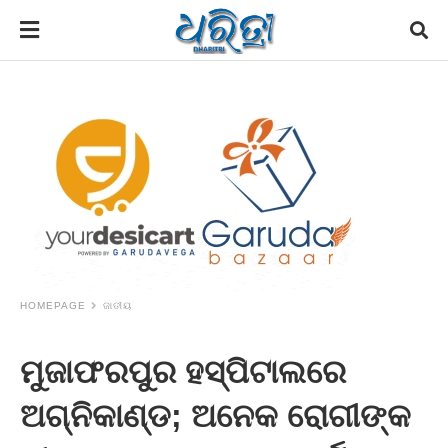
HOMEPAGE
ଜାତୀୟ
ମୁଜାଫରପୁର ହସ୍ପିଟାଲରେ
ଅଗ୍ନିକାଣ୍ଡ; ଅନେକ ରୋଗୀଙ୍କ