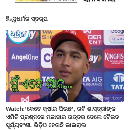
ହିନ୍ଦୁଧର୍ମର ସ୍ବରୂପ
Watch:‘କେତେ କ୍ଷୀର ପିଉଛ’, ରବି ଶାସ୍ତ୍ରୀଙ୍କ
ଏମିତି ପ୍ରଶ୍ନରେ ମଜାଦାର ଉତ୍ତର ଦେଲେ ବୈଭବ
ସୂର୍ଯ୍ୟବଂଶୀ, ଭିଡ଼ିଓ ହେଉଛି ଭାଇରାଲ