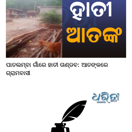
ପାତଲମ୍ବା ଗାଁରେ ହାତୀ ତାଣ୍ଡବ: ଆତଙ୍କରେ
ଗ୍ରାମବାସୀ