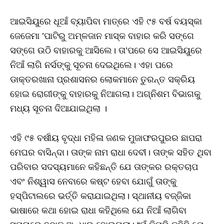
ଆଇସିୟୁରେ ଧୂଆଁ ବ୍ୟାପିବା ମାତ୍ରେ ଏହି ୯୫ ବର୍ଷ ବୟସ୍କା
ଜେଜେମା ’ପାଟିରୁ ଅମ୍ଳଜାନ ମାସ୍କ ବାହାର କରି ସଙ୍ଗେ
ସଙ୍ଗେ ଉଠି ବାହାରକୁ ଆସିଲେ। ତା’ପରେ ସେ ଆଇସିୟୁରେ
ନିଆଁ ଲାଗି ନର୍ସଙ୍କୁ ସୂଚନା ଦେଇଥିଲେ। ଏହା ପରେ
ଡାକ୍ତରଖାନା ପ୍ରଶାସନର ଲୋକମାନେ ତୁରନ୍ତ ସକ୍ରିୟ
ହୋଇ ରୋଗୀଙ୍କୁ ବାହାରକୁ ନିଆଗଲା। ଅଗ୍ନିଶମ ବିଭାଗକୁ
ମଧ୍ୟ ସୂଚନା ଦିଆଯାଇଥିଲା ।
ଏହି ୯୫ ବର୍ଷୀୟ ବୃଦ୍ଧା ମହିଳା ଜଣକ ମୁଜାଫରପୁରର ଛାପରା
ମେଘର ବାସିନ୍ଦା। ତାଙ୍କ ନାମ ରାଧା ଦେବୀ। ତାଙ୍କ ସହିତ ଥିବା
ପରିବାର ସଦସ୍ୟମାନେ କହିଛନ୍ତି ଯେ ତାଙ୍କର ରକ୍ତଚାପ
ଏବଂ ନିଶ୍ୱାସ ନେବାରେ କଷ୍ଟ ହେବା ଯୋଗୁଁ ତାଙ୍କୁ
ହସ୍ପିଟାଲରେ ଭର୍ତ୍ତି କରାଯାଇଥିଲା। ସ୍ଥାନୀୟ ବଜ୍ଜିକା
ଭାଷାରେ କଥା ହୋଇ ରାଧା କହିଥିଲେ ଯେ ନିଆଁ ଲାଗିବା