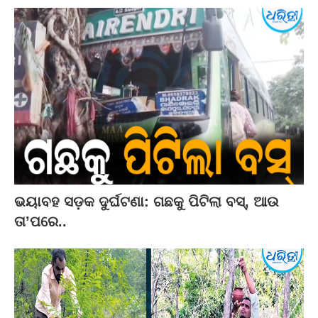
ଭୟାବହ ସଡ଼କ ଦୁର୍ଘଟଣା: ଗଛକୁ ପିଟିଲା ବସ୍‌, ଆଉ
ତା’ପରେ..