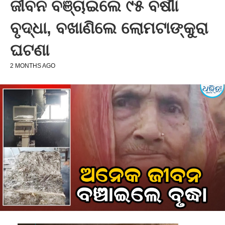
ଜୀବନ ବଞ୍ଚାଇଲେ ୯୫ ବର୍ଷୀା
ବୃଦ୍ଧା, ବଖାଣିଲେ ଲୋମଟାଙ୍କୁରା
ଘଟଣା
2 MONTHS AGO