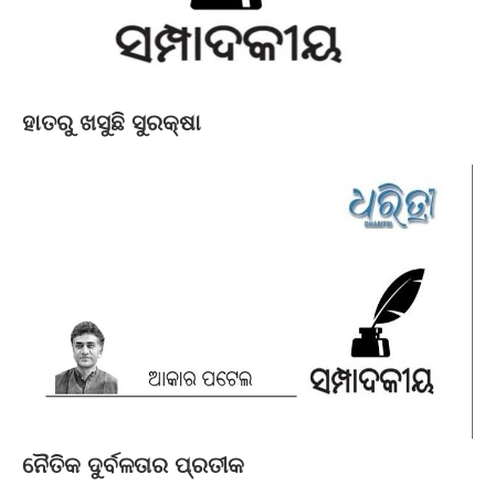
ହାତରୁ ଖସୁଛି ସୁରକ୍ଷା
ନୈତିକ ଦୁର୍ବଳତାର ପ୍ରତୀକ