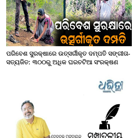
ପରିବେଶ ସୁରକ୍ଷାରେ ଉତ୍ସର୍ଗୀକୃତ ଦମ୍ପତି ସଙ୍ଗୀତା-
ସତ୍ୟଜିତ: ୩୦୦ରୁ ଅଧିକ ଘରଚଟିଆ ସଂରକ୍ଷଣ