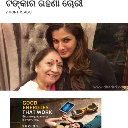
ଟଙ୍କାର ଗହଣା ଚୋରୀ
2 MONTHS AGO