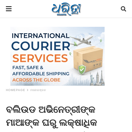
HOMEPAGE
ମନୋରଞ୍ଜନ
ବଲିଉଡ ଅଭିନେତ୍ରୀଙ୍କ
ମାଆଙ୍କ ଘରୁ ଲକ୍ଷାଧିକ