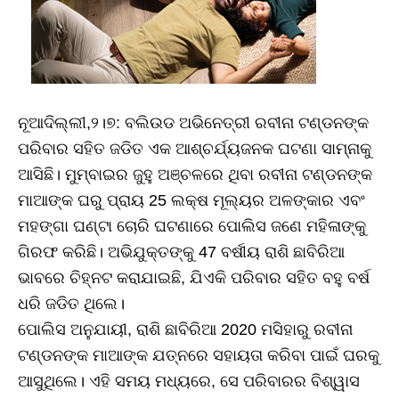
ନୂଆଦିଲ୍ଲୀ,୨।୭: ବଲିଉଡ ଅଭିନେତ୍ରୀ ରବୀନା ଟଣ୍ଡନଙ୍କ
ପରିବାର ସହିତ ଜଡିତ ଏକ ଆଶ୍ଚର୍ଯ୍ୟଜନକ ଘଟଣା ସାମ୍ନାକୁ
ଆସିଛି। ମୁମ୍ବାଇର ଜୁହୁ ଅଞ୍ଚଳରେ ଥିବା ରବୀନା ଟଣ୍ଡନଙ୍କ
ମାଆଙ୍କ ଘରୁ ପ୍ରାୟ 25 ଲକ୍ଷ ମୂଲ୍ୟର ଅଳଙ୍କାର ଏବଂ
ମହଙ୍ଗା ଘଣ୍ଟା ଚୋରି ଘଟଣାରେ ପୋଲିସ ଜଣେ ମହିଳାଙ୍କୁ
ଗିରଫ କରିଛି। ଅଭିଯୁକ୍ତଙ୍କୁ 47 ବର୍ଷୀୟ ରାଶି ଛାବିରିଆ
ଭାବରେ ଚିହ୍ନଟ କରାଯାଇଛି, ଯିଏକି ପରିବାର ସହିତ ବହୁ ବର୍ଷ
ଧରି ଜଡିତ ଥିଲେ।
ପୋଲିସ ଅନୁଯାୟୀ, ରାଶି ଛାବିରିଆ 2020 ମସିହାରୁ ରବୀନା
ଟଣ୍ଡନଙ୍କ ମାଆଙ୍କ ଯତ୍ନରେ ସହାୟତା କରିବା ପାଇଁ ଘରକୁ
ଆସୁଥିଲେ। ଏହି ସମୟ ମଧ୍ୟରେ, ସେ ପରିବାରର ବିଶ୍ୱାସ