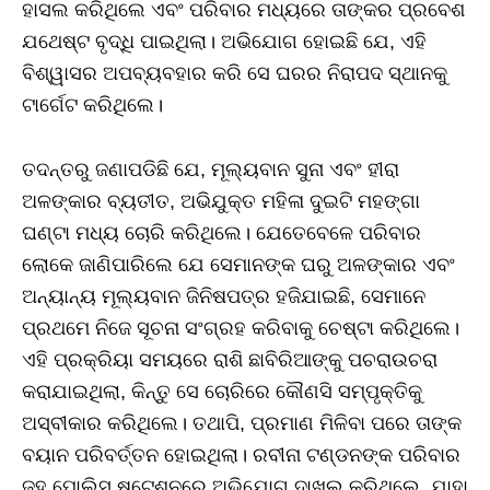
ହାସଲ କରିଥିଲେ ଏବଂ ପରିବାର ମଧ୍ୟରେ ତାଙ୍କର ପ୍ରବେଶ
ଯଥେଷ୍ଟ ବୃଦ୍ଧି ପାଇଥିଲା। ଅଭିଯୋଗ ହୋଇଛି ଯେ, ଏହି
ବିଶ୍ୱାସର ଅପବ୍ୟବହାର କରି ସେ ଘରର ନିରାପଦ ସ୍ଥାନକୁ
ଟାର୍ଗେଟ କରିଥିଲେ।
ତଦନ୍ତରୁ ଜଣାପଡିଛି ଯେ, ମୂଲ୍ୟବାନ ସୁନା ଏବଂ ହୀରା
ଅଳଙ୍କାର ବ୍ୟତୀତ, ଅଭିଯୁକ୍ତ ମହିଳା ଦୁଇଟି ମହଙ୍ଗା
ଘଣ୍ଟା ମଧ୍ୟ ଚୋରି କରିଥିଲେ। ଯେତେବେଳେ ପରିବାର
ଲୋକେ ଜାଣିପାରିଲେ ଯେ ସେମାନଙ୍କ ଘରୁ ଅଳଙ୍କାର ଏବଂ
ଅନ୍ୟାନ୍ୟ ମୂଲ୍ୟବାନ ଜିନିଷପତ୍ର ହଜିଯାଇଛି, ସେମାନେ
ପ୍ରଥମେ ନିଜେ ସୂଚନା ସଂଗ୍ରହ କରିବାକୁ ଚେଷ୍ଟା କରିଥିଲେ।
ଏହି ପ୍ରକ୍ରିୟା ସମୟରେ ରାଶି ଛାବିରିଆଙ୍କୁ ପଚରାଉଚରା
କରାଯାଇଥିଲା, କିନ୍ତୁ ସେ ଚୋରିରେ କୌଣସି ସମ୍ପୃକ୍ତିକୁ
ଅସ୍ବୀକାର କରିଥିଲେ। ତଥାପି, ପ୍ରମାଣ ମିଳିବା ପରେ ତାଙ୍କ
ବୟାନ ପରିବର୍ତ୍ତନ ହୋଇଥିଲା। ରବୀନା ଟଣ୍ଡନଙ୍କ ପରିବାର
ଜୁହୁ ପୋଲିସ ଷ୍ଟେଶନରେ ଅଭିଯୋଗ ଦାଖଲ କରିଥିଲେ, ଯାହା