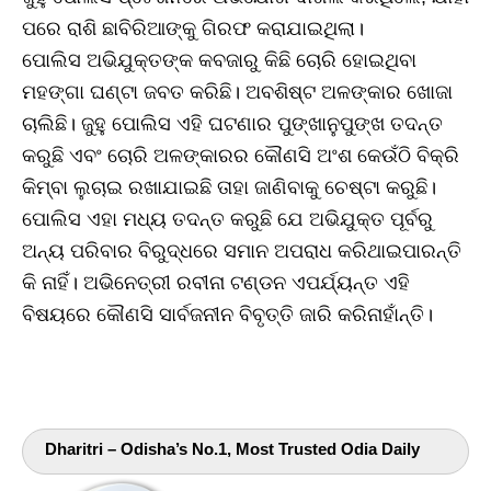
ପରେ ରାଶି ଛାବିରିଆଙ୍କୁ ଗିରଫ କରାଯାଇଥିଲା।
ପୋଲିସ ଅଭିଯୁକ୍ତଙ୍କ କବଜାରୁ କିଛି ଚୋରି ହୋଇଥିବା
ମହଙ୍ଗା ଘଣ୍ଟା ଜବତ କରିଛି। ଅବଶିଷ୍ଟ ଅଳଙ୍କାର ଖୋଜା
ଚାଲିଛି। ଜୁହୁ ପୋଲିସ ଏହି ଘଟଣାର ପୁଙ୍ଖାନୁପୁଙ୍ଖ ତଦନ୍ତ
କରୁଛି ଏବଂ ଚୋରି ଅଳଙ୍କାରର କୌଣସି ଅଂଶ କେଉଁଠି ବିକ୍ରି
କିମ୍ବା ଲୁଚାଇ ରଖାଯାଇଛି ତାହା ଜାଣିବାକୁ ଚେଷ୍ଟା କରୁଛି।
ପୋଲିସ ଏହା ମଧ୍ୟ ତଦନ୍ତ କରୁଛି ଯେ ଅଭିଯୁକ୍ତ ପୂର୍ବରୁ
ଅନ୍ୟ ପରିବାର ବିରୁଦ୍ଧରେ ସମାନ ଅପରାଧ କରିଥାଇପାରନ୍ତି
କି ନାହିଁ। ଅଭିନେତ୍ରୀ ରବୀନା ଟଣ୍ଡନ ଏପର୍ଯ୍ୟନ୍ତ ଏହି
ବିଷୟରେ କୌଣସି ସାର୍ବଜନୀନ ବିବୃତ୍ତି ଜାରି କରିନାହାଁନ୍ତି।
Dharitri – Odisha’s No.1, Most Trusted Odia Daily