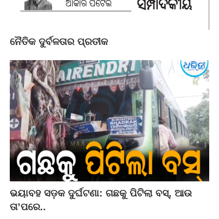
ନୈତିକ ଦୁର୍ବଳତାର ପ୍ରତୀକ
ଭୟାବହ ସଡ଼କ ଦୁର୍ଘଟଣା: ଗଛକୁ ପିଟିଲା ବସ୍‌, ଆଉ
ତା’ପରେ..