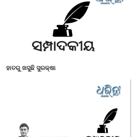
ହାତରୁ ଖସୁଛି ସୁରକ୍ଷା