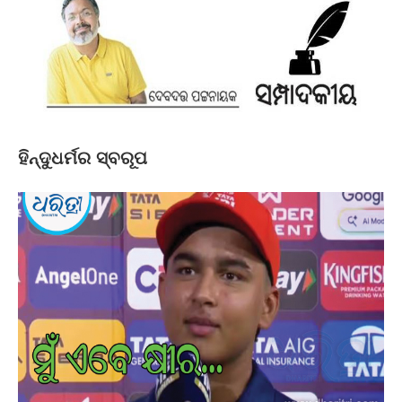
ହିନ୍ଦୁଧର୍ମର ସ୍ବରୂପ