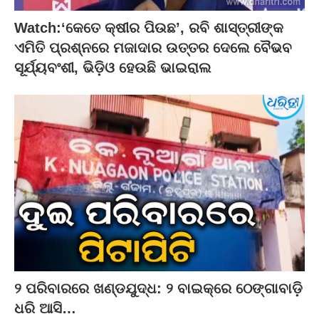
Watch:‘କେତେ କ୍ଷୀର ପିଉଛ’, ରବି ଶାସ୍ତ୍ରୀଙ୍କ
ଏମିତି ପ୍ରଶ୍ନରେ ମଜାଦାର ଉତ୍ତର ଦେଲେ ବୈଭବ
ସୂର୍ଯ୍ୟବଂଶୀ, ଭିଡ଼ିଓ ହେଉଛି ଭାଇରାଲ
୨ ପରିବାରରେ ଖଣ୍ଡଯୁଦ୍ଧ: ୨ ବାଇକ୍‌ରେ ଠେଙ୍ଗାବାଡ଼ି
ଧରି ଆସି…