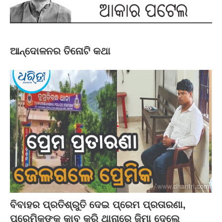
ଆନ୍ଦୋଳନର ତିନୋଟି କଥା
ବିବାହର ପ୍ରତିଶ୍ରୁତି ଦେଇ ପ୍ରେମ ପ୍ରତାରଣା,
ପ୍ରେମିକଙ୍କୁ କାବୁ କରି ଥାନାରେ ଜିମା ଦେଲେ