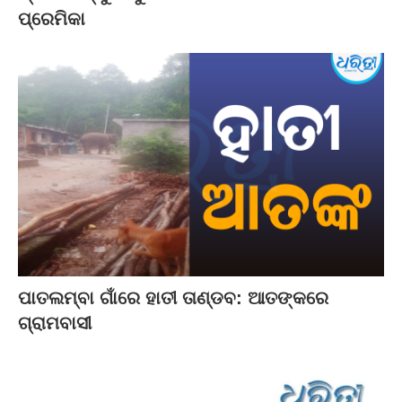
ପ୍ରେମିକା
ପାତଲମ୍ବା ଗାଁରେ ହାତୀ ତାଣ୍ଡବ: ଆତଙ୍କରେ
ଗ୍ରାମବାସୀ