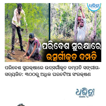
ପରିବେଶ ସୁରକ୍ଷାରେ ଉତ୍ସର୍ଗୀକୃତ ଦମ୍ପତି ସଙ୍ଗୀତା-
ସତ୍ୟଜିତ: ୩୦୦ରୁ ଅଧିକ ଘରଚଟିଆ ସଂରକ୍ଷଣ