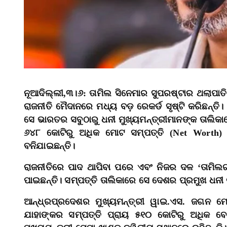
ନୂଆଦିଲ୍ଲୀ,୩।୬: ତାମିଲ ସିନେମାର ସୁପରଷ୍ଟାର ଥଲାପାତ
ରାଜନୀତି ମୈଦାନରେ ମଧ୍ୟ ବଡ଼ ରେକର୍ଡ ସୃଷ୍ଟି କରିଛନ୍ତ
ସେ ଭାରତର ସବୁଠାରୁ ଧନୀ ମୁଖ୍ୟମନ୍ତ୍ରୀମାନଙ୍କ ତାଲିକାର
୬୪୮ କୋଟିରୁ ଅଧିକ ମୋଟ ସମ୍ପତ୍ତି (Net Worth) 
ବନିଯାଇଛନ୍ତି।
ରାଜନୀତିରେ ପାଦ ଥାପିବା ପରେ ଏବଂ ନିଜର ଦଳ ‘ତାମିଲ
ପାଇଛନ୍ତି। ସମ୍ପତ୍ତି ତାଲିକାରେ ସେ ଦେଶର ପ୍ରମୁଖ ଧନୀ 
ଆନ୍ଧ୍ରପ୍ରଦେଶର ମୁଖ୍ୟମନ୍ତ୍ରୀ ୱାଇ.ଏସ. ଜଗନ ମୋ
ଯାହାଙ୍କର ସମ୍ପତ୍ତି ପ୍ରାୟ ୫୧୦ କୋଟିରୁ ଅଧିକ ବ