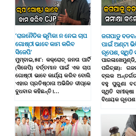
‘ରାଜନୈତିକ ଭୂମିକା ନ ନେଇ ଚାପ
ଜଗପାଡୁ ବଡବନ
ଗୋଷ୍ଠୀ ଭାବେ କାମ କରିବ
ପାଇଁ ଅଣ୍ଟା ଭ
ସିଜେପି’
ରୂପେଶ, ସ୍ଥିତ
ମୁମ୍ବାଇ,୫ା୮: କକ୍‌ରୋଚ୍‌ ଜନତା ପାର୍ଟି
ପାରଳାଖେମୁଣ୍ଡି
(ସିଜେପି) ବର୍ତ୍ତମାନ ପାଇଁ ଏକ ଚାପ
ପରିଚ୍ଛା): ଗଜ
ଗୋଷ୍ଠୀ ଭାବେ କାର୍ଯ୍ୟ କରିବ ବୋଲି
ବ୍ଲକ ଅନ୍ତର୍ଗ
ଏହାର ପ୍ରତିଷ୍ଠାତା ଅଭିଜିତ ଦୀପ୍‌କେ
ବହୁ ପୁରୁଣା 
ବୁଧବାର କହିଛନ୍ତି।…
ସ୍ଥିତି ସମୀକ୍ଷା
ବିଧାୟକ ରୂପେଶ 