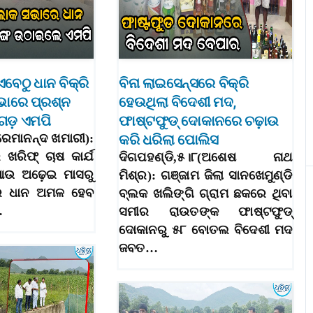
ଏବେଠୁ ଧାନ ବିକ୍ରି
ବିନା ଲାଇସେନ୍ସରେ ବିକ୍ରି
ସଭାରେ ପ୍ରଶ୍ନ
ହେଉଥିଲା ବିଦେଶୀ ମଦ,
ଡ଼ ଏମପି
ଫାଷ୍ଟଫୁଡ୍ ଦୋକାନରେ ଚଢ଼ାଉ
ରେମାନନ୍ଦ ଖମାରୀ):
କରି ଧରିଲା ପୋଲିସ
ଖରିଫ୍‌ ଚାଷ କାର୍ଯ
ଦିଗପହଣ୍ଡି,୫।୮(ଅଶେଷ ନାଥ
 ଆଉ ଅଢ଼େଇ ମାସରୁ
ମିଶ୍ର): ଗଞ୍ଜାମ ଜିଲା ସାନଖେମୁଣ୍ଡି
େ ଧାନ ଅମଳ ହେବ
ବ୍ଲକ ଖଲିଙ୍ଗି ଗ୍ରାମ ଛକରେ ଥିବା
…
ସମୀର ରାଉତଙ୍କ ଫାଷ୍ଟଫୁଡ୍
ଦୋକାନରୁ ୫୮ ବୋତଲ ବିଦେଶୀ ମଦ
ଜବତ…