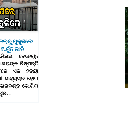
େଲ୍‌ରୁ ମୁକୁଳିଲେ
ର୍ଜୁନ ଜାନି
ଅମିତାଭ ବେହେରା):
ୟାଳୟଙ୍କ ନିଷ୍ପତ୍ତି
୪ରେ ଏକ ହତ୍ୟା
ୀ ସାବ୍ୟସ୍ତ ହୋଇ
ର କାରାଦଣ୍ଡ ଭୋଗିବା
ପୁର…