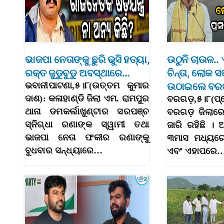
ଭାଜପା ନେତାଙ୍କୁ ଛୁରି ଭୁସି ହତ୍ୟା,
ଉଠୁନି ଚାଉଳ.. 
ରକ୍ତ ଜୁଡୁବୁଡୁ ଅବସ୍ଥାରେ…
ଚିନ୍ତା, ଲୋକ 
ଭବାନୀପାଟଣା,୫।୮(ଉତ୍ତମ କୁମାର
ଉଠାଇଲେ ବରଗ
ଦାଶ): କଳାହାଣ୍ଡି ଜିଲା ଏମ. ରାମପୁର
ବରଗଡ଼,୫।୮(ପ୍
ଥାନା ଡମକର୍ଲାଖୁଣ୍ଟାର ସରପଞ୍ଚ
ବରଗଡ଼ ଜିଲାରେ 
ସ୍ନିଗ୍ଧା ରଣାଙ୍କ ସ୍ୱାମୀ ତଥା
ଜାରି ରହିଛି ।
ଭାଜପା ନେତା ଫକୀର ରଣାଙ୍କୁ
୩ମାସ ମଧ୍ୟର
ବୁଧବାର ସନ୍ଧ୍ୟାରେ…
ଏବଂ ଏହାପରେ