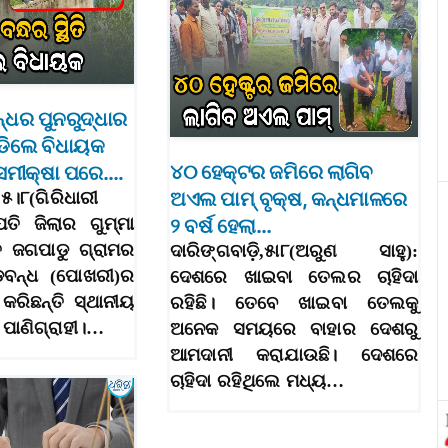
୍ଧର ପୁନରୁଦ୍ଧାର
ିଡିଲେ ବିଧାୟକ
୪୦ ହେକ୍ଟର ଜମିରେ ଲାଗିବ
ି ସମୀକ୍ଷା ପରେ….
ଅଏଲ ପାମ୍‌ ବୃକ୍ଷ, କନ୍ଧମାଳରେ
,୫।୮(ଗିରିଧାରୀ
ପତି ଜିଲାର ଗୁମ୍ମା
୨ ବର୍ଷ ହେଲା…
ତ ଜଗପାଡୁ ଗ୍ରାମର
ଦାରିଙ୍ଗବାଡ଼ି,୫ା୮(ଅରୁଣ ସାହୁ):
ବଡବନ୍ଧ (ପୋଖରୀ)ର
ଦେଶରେ ଖାଇବା ତେଲର ଚାହିଦା
 କରିଛନ୍ତି ସ୍ଥାନୀୟ
ରହିଛି। ତେବେ ଖାଇବା ତେଲକୁ
ପାଣିଗ୍ରାହୀ।…
ଅନେକ ସମୟରେ ବାହାର ଦେଶରୁ
ଆମଦାନୀ କରାଯାଉଛି। ଦେଶରେ
ଚାହିଦା ରହିଥିଲେ ମଧ୍ୟ…