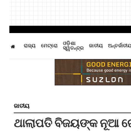
ଓଡ଼ିଶା
ରାଜ୍ୟ
ମେଟ୍ରୋ
ଜାତୀୟ
ଅନ୍ତର୍ଜାତୀ
ସ୍ୱତନ୍ତ୍ର
ଜାତୀୟ
ଥାଲାପତି ବିଜୟଙ୍କ ନୂଆ ରେ