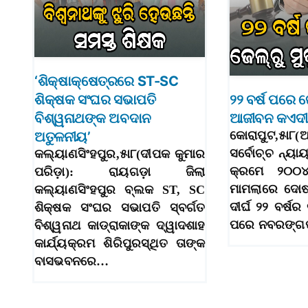
‘ଶିକ୍ଷାକ୍ଷେତ୍ରରେ ST-SC
ଶିକ୍ଷକ ସଂଘର ସଭାପତି
୨୨ ବର୍ଷ ପରେ ଜ
ବିଶ୍ୱନାଥଙ୍କ ଅବଦାନ
ଆଜୀବନ କଏଦୀ ଅ
ଅତୁଳନୀୟ’
କୋରାପୁଟ,୫ା୮(
ସର୍ବୋଚ୍ଚ ନ୍ୟା
କଲ୍ୟାଣସିଂହପୁର,୫ା୮(ଦୀପକ କୁମାର
କ୍ରମେ ୨୦୦
ପରିଡ଼ା): ରାୟଗଡ଼ା ଜିଲା
ମାମଲାରେ ଦୋଷ
କଲ୍ୟାଣସିଂହପୁର ବ୍ଲକ ST, SC
ଦୀର୍ଘ ୨୨ ବର୍ଷ
ଶିକ୍ଷକ ସଂଘର ସଭାପତି ସ୍ବର୍ଗତ
ପରେ ନବରଙ୍ଗ
ବିଶ୍ୱନାଥ କାଡ୍ରାକାଙ୍କ ଦ୍ୱାଦଶାହ
କାର୍ଯ୍ୟକ୍ରମ ଶିରିପୁରସ୍ଥିତ ତାଙ୍କ
ବାସଭବନରେ…