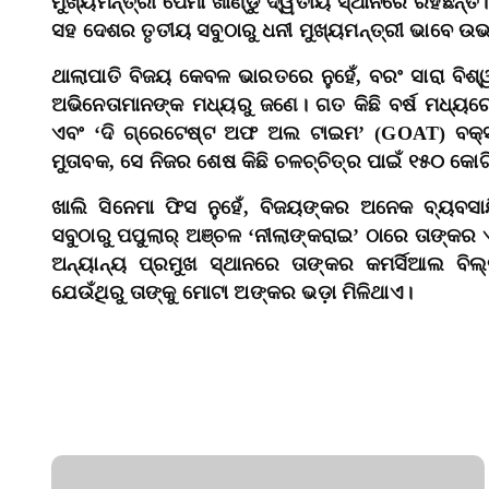
ମୁଖ୍ୟମନ୍ତ୍ରୀ ପେମା ଖାଣ୍ଡୁ ଦ୍ୱିତୀୟ ସ୍ଥାନରେ ରହିଛନ୍ତ
ସହ ଦେଶର ତୃତୀୟ ସବୁଠାରୁ ଧନୀ ମୁଖ୍ୟମନ୍ତ୍ରୀ ଭାବେ ଉଭ
ଥାଲାପାତି ବିଜୟ କେବଳ ଭାରତରେ ନୁହେଁ, ବରଂ ସାରା ବିଶ୍
ଅଭିନେତାମାନଙ୍କ ମଧ୍ୟରୁ ଜଣେ। ଗତ କିଛି ବର୍ଷ ମଧ୍ୟରେ 
ଏବଂ ‘ଦି ଗ୍ରେଟେଷ୍ଟ ଅଫ ଅଲ ଟାଇମ’ (GOAT) ବକ୍ସ
ମୁତାବକ, ସେ ନିଜର ଶେଷ କିଛି ଚଳଚ୍ଚିତ୍ର ପାଇଁ ୧୫୦ କୋଟ
ଖାଲି ସିନେମା ଫିସ ନୁହେଁ, ବିଜୟଙ୍କର ଅନେକ ବ୍ୟବସାୟି
ସବୁଠାରୁ ପପୁଲାର୍‌ ଅଞ୍ଚଳ ‘ନୀଲାଙ୍କରାଇ’ ଠାରେ ତାଙ୍କର
ଅନ୍ୟାନ୍ୟ ପ୍ରମୁଖ ସ୍ଥାନରେ ତାଙ୍କର କମର୍ସିଆଲ ବିଲ୍
ଯେଉଁଥିରୁ ତାଙ୍କୁ ମୋଟା ଅଙ୍କର ଭଡ଼ା ମିଳିଥାଏ।