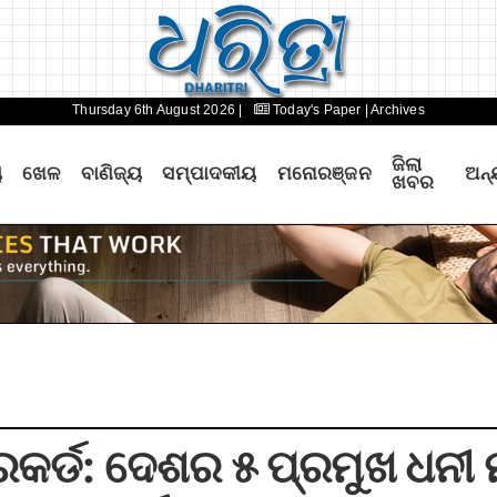
Thursday 6th August 2026 |
Today's Paper
| Archives
ଜିଲା
ୟ
ଖେଳ
ବାଣିଜ୍ୟ
ସମ୍ପାଦକୀୟ
ମନୋରଞ୍ଜନ
ଅନ୍
ଖବର
କର୍ଡ: ଦେଶର ୫ ପ୍ରମୁଖ ଧନୀ 