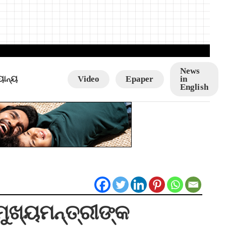
News
ୟାନ୍ୟ
Video
Epaper
in
English
ମୁଖ୍ୟମନ୍ତ୍ରୀଙ୍କ