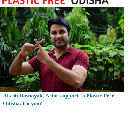
Akash Dasnayak, Actor supports a Plastic Free
Odisha. Do you?