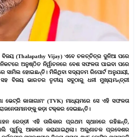
ି ବିଜୟ (Thalapathy Vijay) ଏବେ ଚଳଚ୍ଚିତ୍ର ଦୁନିଆ ପରେ
ି। ନିକଟରେ ଅନୁଷ୍ଠିତ ନିର୍ୱାଚନରେ ବେଶ ସଫଳତା ପାଇବା ପରେ
େ ସାମିଲ ହୋଇଛନ୍ତି। ମିଳିଥିବା ସଦ୍ୟତମ ରିପୋର୍ଟ ଅନୁଯାୟୀ,
ସହ ବିଜୟ ଭାରତର ତୃତୀୟ ସବୁଠାରୁ ଧନୀ ମୁଖ୍ୟମନ୍ତ୍ରୀ
ଗା ଭେଟ୍ରି କାଜାଗାମ’ (TVK) ମାଧ୍ୟମରେ ସେ ଏହି ସଫଳତା
ରାଜନେତାମାନଙ୍କୁ କଡ଼ା ଟକ୍କର ଦେଇଛନ୍ତି।
ହନ ରେଡ୍ଡୀ ଏହି ତାଲିକାର ପ୍ରଥମ ସ୍ଥାନରେ ରହିଛନ୍ତି,
ୋଲି ପୂର୍ୱରୁ ଆକଳନ କରାଯାଇଥିଲା। ଅରୁଣାଚଳ ପ୍ରଦେଶର