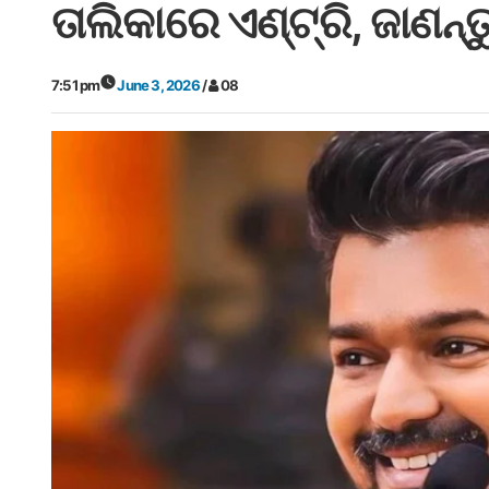
ତାଲିକାରେ ଏଣ୍ଟ୍ରି, ଜାଣନ୍ତୁ
7:51 pm
June 3, 2026
/
08