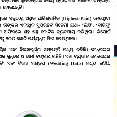
ି। ବର୍ତ୍ତମାନ ସୁପରଷ୍ଟାର ବିଜୟ ପ୍ରାୟ ୬୪୮ କୋଟିର ସମ୍ପତ୍ତି
ା ହୋଇଛନ୍ତି।
ୱରେ ସବୁଠାରୁ ଅଧିକ ପାରିଶ୍ରମିକ (Highest-Paid) ନେଉଥିବା
ତାଙ୍କର ଏକାଧିକ ସୁପରହିଟ ସିନେମା ଯଥା- ‘ଲିଓ’, ‘ବାରିସୁ’
 ଅଫିସରେ ଶହ ଶହ କୋଟିର ବ୍ୟବସାୟ କରିଥିଲା। ରିପୋର୍ଟ
ିରୁ ୨୦୦ କୋଟି ପର୍ଯ୍ୟନ୍ତ ଫିସ ନେଉଥିଲେ।
କ ଏବଂ ବିଳାସପୂର୍ଣ୍ଣ ସମ୍ପତ୍ତି ମଧ୍ୟ ରହିଛି। ଚେନ୍ନାଇର
 ଏକ ସୁନ୍ଦର ଓ ଦାମୀ ବଙ୍ଗଳା ରହିଛି। ଏହା ବ୍ୟତୀତ ଚେନ୍ନାଇର
ଡିଂ ଏବଂ ବିବାହ ମଣ୍ଡପ (Wedding Halls) ମଧ୍ୟ ରହିଛି,