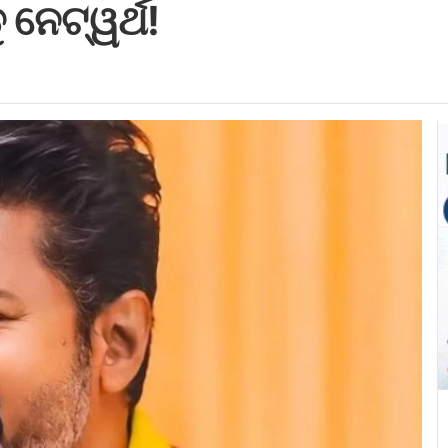
 ନେଟ୍‌ୱର୍ଥ!