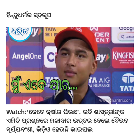
ହିନ୍ଦୁଧର୍ମର ସ୍ବରୂପ
Watch:‘କେତେ କ୍ଷୀର ପିଉଛ’, ରବି ଶାସ୍ତ୍ରୀଙ୍କ
ଏମିତି ପ୍ରଶ୍ନରେ ମଜାଦାର ଉତ୍ତର ଦେଲେ ବୈଭବ
ସୂର୍ଯ୍ୟବଂଶୀ, ଭିଡ଼ିଓ ହେଉଛି ଭାଇରାଲ