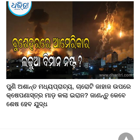
ପୁଣି ଅଶାନ୍ତ ମଧ୍ୟପ୍ରାଚ୍ୟ, ଚାରୋଟି ଜାହାଜ ଉପରେ
କ୍ଷେପଣାସ୍ତ୍ର ମାଡ଼ କଲା ଇରାନ? ଜାଣନ୍ତୁ କେବେ
ଶେଷ ହେବ ଯୁଦ୍ଧ