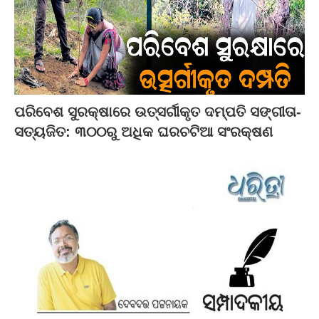
ପରିବେଶ ସୁରକ୍ଷାରେ ଉତ୍ସର୍ଗୀକୃତ ଦମ୍ପତି ସଙ୍ଗୀତା-
ସତ୍ୟଜିତ: ୩୦୦ରୁ ଅଧିକ ଘରଚଟିଆ ସଂରକ୍ଷଣ