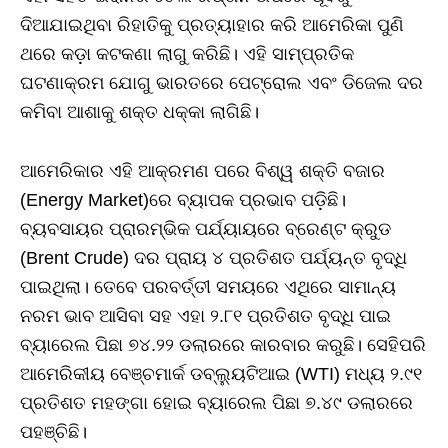
ଦିଆଯାଇଥିବା ରିହାତିକୁ ପ୍ରତ୍ୟାହାର କରି ଆମେରିକା ପୁଣି
ଥରେ କଡ଼ା କଟକଣା ଲାଗୁ କରିଛି। ଏହି ସାମ୍ପ୍ରତିକ
ଘଟଣାକ୍ରମ ଯୋଗୁ ଭାରତରେ ପେଟ୍ରୋଲ ଏବଂ ଡିଜେଲ ଦର
କମିବା ଆଶାକୁ ଶକ୍ତ ଧକ୍କା ଲାଗିଛି।
ଆମେରିକାର ଏହି ଆକ୍ରମଣ ପରେ ବିଶ୍ୱ ଶକ୍ତି ବଜାର
(Energy Market)ରେ ବ୍ୟାପକ ପ୍ରଭାବ ପଡ଼ିଛି।
ବ୍ୟବସାୟର ପ୍ରାରମ୍ଭିକ ପର୍ଯ୍ୟାୟରେ ବ୍ରେଣ୍ଟ କ୍ରୁଡ
(Brent Crude) ଦର ପ୍ରାୟ ୪ ପ୍ରତିଶତ ପର୍ଯ୍ୟନ୍ତ ବୃଦ୍ଧି
ପାଇଥିଲା। ତେବେ ପରବର୍ତ୍ତୀ ସମୟରେ ଏଥିରେ ସାମାନ୍ୟ
ନରମ ଭାବ ଆସିବା ସହ ଏହା ୨.୮୧ ପ୍ରତିଶତ ବୃଦ୍ଧି ପାଇ
ବ୍ୟାରେଲ ପିଛା ୭୪.୨୨ ଡଲାରରେ କାରବାର କରୁଛି। ସେହିପରି
ଆମେରିକୀୟ ବେଞ୍ଚମାର୍କ ଡବ୍ଲ୍ୟୁଟିଆଇ (WTI) ମଧ୍ୟ ୨.୯୧
ପ୍ରତିଶତ ମହଙ୍ଗା ହୋଇ ବ୍ୟାରେଲ ପିଛା ୭.୪୯ ଡଲାରରେ
ପହଞ୍ଚିଛି।