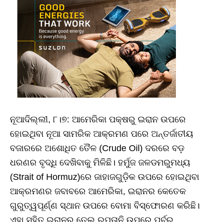
ନୂଆଦିଲ୍ଲୀ, ୮।୭: ଆମେରିକା ପକ୍ଷରୁ ଇରାନ ଉପରେ
ହୋଇଥିବା ନୂଆ ସାମରିକ ଆକ୍ରମଣ ପରେ ଅନ୍ତର୍ଜାତୀୟ
ବଜାରରେ ଅଶୋଧିତ ତୈଳ (Crude Oil) ଦରରେ ବଡ଼
ଧରଣର ବୃଦ୍ଧି ଦେଖିବାକୁ ମିଳିଛି। ହର୍ମୁଜ ଜଳଡମରୁମଧ୍ୟ
(Strait of Hormuz)ରେ ଜାହାଜଗୁଡ଼ିକ ଉପରେ ହୋଇଥିବା
ଆକ୍ରମଣର ଜବାବରେ ଆମେରିକା, ଇରାନର କେତେକ
ଗୁରୁତ୍ୱପୂର୍ଣ୍ଣ ସ୍ଥାନ ଉପରେ ବୋମା ବିସ୍ଫୋରଣ କରିଛି।
ଏହା ସହିତ ଇରାନର ତେଲ ରପ୍ତାନି ଉପରେ ପୂର୍ବରୁ