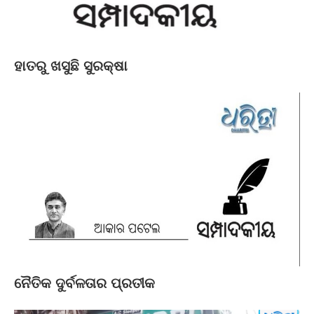
ହାତରୁ ଖସୁଛି ସୁରକ୍ଷା
ନୈତିକ ଦୁର୍ବଳତାର ପ୍ରତୀକ