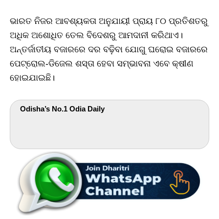
ଭାରତ ନିଜର ଆବଶ୍ୟକତା ଅନୁଯାୟୀ ପ୍ରାୟ ୮୦ ପ୍ରତିଶତରୁ
ଅଧିକ ଅଶୋଧିତ ତେଲ ବିଦେଶରୁ ଆମଦାନୀ କରିଥାଏ।
ଅନ୍ତର୍ଜାତୀୟ ବଜାରରେ ଦର ବଢ଼ିବା ଯୋଗୁ ଘରୋଇ ବଜାରରେ
ପେଟ୍ରୋଲ-ଡିଜେଲ ଶସ୍ତା ହେବା ସମ୍ଭାବନା ଏବେ କ୍ଷୀଣ
ହୋଇଯାଇଛି।
Odisha’s No.1 Odia Daily