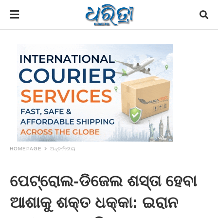
HOMEPAGE
ଅନ୍ତର୍ଜାତୀୟ
ପେଟ୍ରୋଲ-ଡିଜେଲ ଶସ୍ତା ହେବା
ଆଶାକୁ ଶକ୍ତ ଧକ୍କା: ଇରାନ