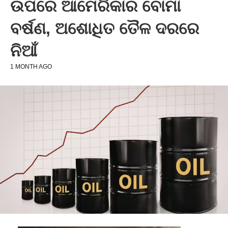
ଉପରେ ଆମେରିକାର ବୋମା
ବର୍ଷଣ, ଅଶୋଧିତ ତୈଳ ଦରରେ
ନିଆଁ
1 MONTH AGO