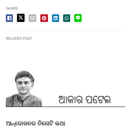
SHARE
RELATED POST
ଆନ୍ଦୋଳନର ତିନୋଟି କଥା