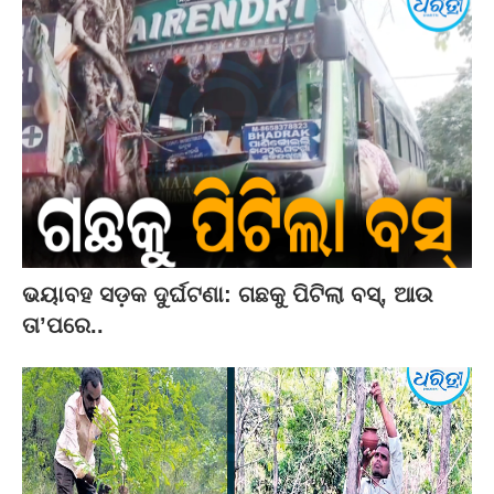
ଭୟାବହ ସଡ଼କ ଦୁର୍ଘଟଣା: ଗଛକୁ ପିଟିଲା ବସ୍‌, ଆଉ
ତା’ପରେ..