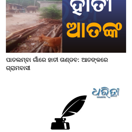
ପାତଲମ୍ବା ଗାଁରେ ହାତୀ ତାଣ୍ଡବ: ଆତଙ୍କରେ
ଗ୍ରାମବାସୀ