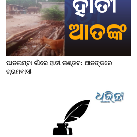
ପାତଲମ୍ବା ଗାଁରେ ହାତୀ ତାଣ୍ଡବ: ଆତଙ୍କରେ
ଗ୍ରାମବାସୀ