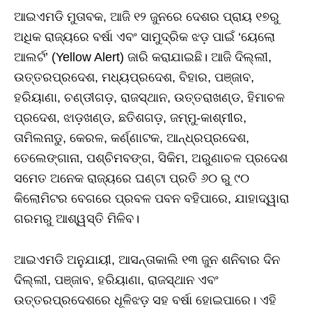
ଆଇଏମଡି ମୁତାବକ, ଆଜି ୧୨ ଜୁନରେ ଦେଶର ପ୍ରାୟ ୧୭ରୁ
ଅଧିକ ରାଜ୍ୟରେ ବର୍ଷା ଏବଂ ସାମୁଦ୍ରିକ ଝଡ଼ ପାଇଁ ‘ୟେଲୋ
ଆଲର୍ଟ’ (Yellow Alert) ଜାରି କରାଯାଇଛି। ଆଜି ଦିଲ୍ଲୀ,
ଉତ୍ତରପ୍ରଦେଶ, ମଧ୍ୟପ୍ରଦେଶ, ବିହାର, ପଞ୍ଜାବ,
ହରିୟାଣା, ଚଣ୍ଡୀଗଡ଼, ରାଜସ୍ଥାନ, ଉତ୍ତରାଖଣ୍ଡ, ହିମାଚଳ
ପ୍ରଦେଶ, ଝାଡ଼ଖଣ୍ଡ, ଛତିଶଗଡ଼, ଜମ୍ମୁ-କାଶ୍ମୀର,
ତାମିଲନାଡୁ, କେରଳ, କର୍ଣ୍ଣାଟକ, ଆନ୍ଧ୍ରପ୍ରଦେଶ,
ତେଲେଙ୍ଗାନା, ପଶ୍ଚିମବଙ୍ଗ, ସିକିମ, ଅରୁଣାଚଳ ପ୍ରଦେଶ
ସମେତ ଅନେକ ରାଜ୍ୟରେ ଘଣ୍ଟା ପ୍ରତି ୬୦ ରୁ ୯୦
କିଲୋମିଟର ବେଗରେ ପ୍ରବଳ ପବନ ବହିପାରେ, ଯାହାଦ୍ୱାରା
ଗରମରୁ ଆଶ୍ୱସ୍ତି ମିଳିବ।
ଆଇଏମଡି ଅନୁଯାୟୀ, ଆସନ୍ତାକାଲି ୧୩ ଜୁନ ଶନିବାର ଦିନ
ଦିଲ୍ଲୀ, ପଞ୍ଜାବ, ହରିୟାଣା, ରାଜସ୍ଥାନ ଏବଂ
ଉତ୍ତରପ୍ରଦେଶରେ ଧୂଳିଝଡ଼ ସହ ବର୍ଷା ହୋଇପାରେ। ଏହି