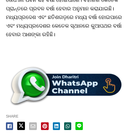
ତୋଫାନୀ ପବନ ସହ ବର୍ଷା ହୋଇପାରେ। ବିହାରର କେତେକ
ପ୍ରାନ୍ତରେ ପ୍ରବଳ ବର୍ଷା ହେବାର ଅନୁମାନ କରାଯାଇଛି।
ମଧ୍ୟପ୍ରଦେଶ ଏବଂ ଛତିଶଗଡ଼ରେ ମଧ୍ୟ ବର୍ଷା ହୋଇପାରେ
ଏବଂ ମଧ୍ୟପ୍ରଦେଶର କେତେକ ସ୍ଥାନରେ କୁଆପଥର ବର୍ଷା
ହେବାର ଆଶଙ୍କା ରହିଛି।
SHARE