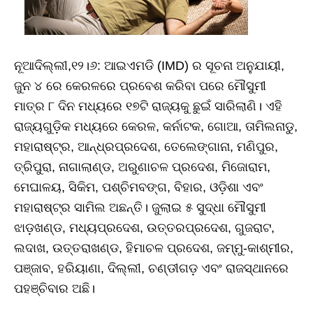
ନୂଆଦିଲ୍ଲୀ,୧୨।୬: ଆଇଏମଡି (IMD) ର ସୂଚନା ଅନୁଯାୟୀ,
ଜୁନ ୪ ରେ କେରଳରେ ପ୍ରବେଶ କରିବା ପରେ ମୌସୁମୀ
ମାତ୍ର ୮ ଦିନ ମଧ୍ୟରେ ୧୭ଟି ରାଜ୍ୟକୁ ଛୁଇଁ ସାରିଲାଣି। ଏହି
ରାଜ୍ୟଗୁଡ଼ିକ ମଧ୍ୟରେ କେରଳ, କର୍ନାଟକ, ଗୋଆ, ତାମିଲନାଡୁ,
ମହାରାଷ୍ଟ୍ର, ଆନ୍ଧ୍ରପ୍ରଦେଶ, ତେଲେଙ୍ଗାନା, ମଣିପୁର,
ତ୍ରିପୁରା, ନାଗାଲାଣ୍ଡ, ଅରୁଣାଚଳ ପ୍ରଦେଶ, ମିଜୋରାମ,
ମେଘାଳୟ, ସିକିମ, ପଶ୍ଚିମବଙ୍ଗ, ବିହାର, ଓଡ଼ିଶା ଏବଂ
ମହାରାଷ୍ଟ୍ର ସାମିଲ ଅଛନ୍ତି। ଜୁଲାଇ ୫ ସୁଦ୍ଧା ମୌସୁମୀ
ଝାଡ଼ଖଣ୍ଡ, ମଧ୍ୟପ୍ରଦେଶ, ଉତ୍ତରପ୍ରଦେଶ, ଗୁଜରାଟ,
ଲଦାଖ, ଉତ୍ତରାଖଣ୍ଡ, ହିମାଚଳ ପ୍ରଦେଶ, ଜମ୍ମୁ-କାଶ୍ମୀର,
ପଞ୍ଜାବ, ହରିୟାଣା, ଦିଲ୍ଲୀ, ଚଣ୍ଡୀଗଡ଼ ଏବଂ ରାଜସ୍ଥାନରେ
ପହଞ୍ଚିବାର ଅଛି।