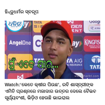
ହିନ୍ଦୁଧର୍ମର ସ୍ବରୂପ
Watch:‘କେତେ କ୍ଷୀର ପିଉଛ’, ରବି ଶାସ୍ତ୍ରୀଙ୍କ
ଏମିତି ପ୍ରଶ୍ନରେ ମଜାଦାର ଉତ୍ତର ଦେଲେ ବୈଭବ
ସୂର୍ଯ୍ୟବଂଶୀ, ଭିଡ଼ିଓ ହେଉଛି ଭାଇରାଲ