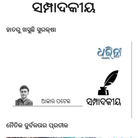
ହାତରୁ ଖସୁଛି ସୁରକ୍ଷା
ନୈତିକ ଦୁର୍ବଳତାର ପ୍ରତୀକ