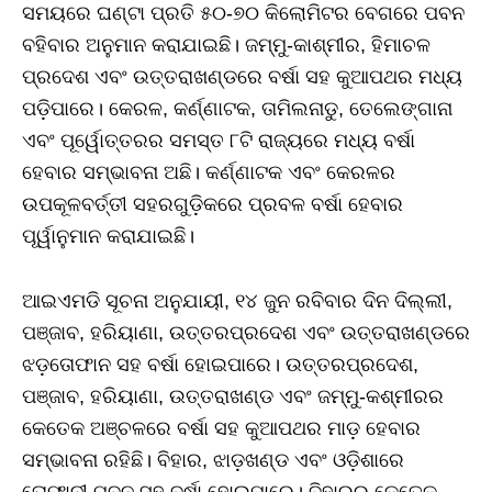
ସମୟରେ ଘଣ୍ଟା ପ୍ରତି ୫୦-୭୦ କିଲୋମିଟର ବେଗରେ ପବନ
ବହିବାର ଅନୁମାନ କରାଯାଇଛି। ଜମ୍ମୁ-କାଶ୍ମୀର, ହିମାଚଳ
ପ୍ରଦେଶ ଏବଂ ଉତ୍ତରାଖଣ୍ଡରେ ବର୍ଷା ସହ କୁଆପଥର ମଧ୍ୟ
ପଡ଼ିପାରେ। କେରଳ, କର୍ଣ୍ଣାଟକ, ତାମିଲନାଡୁ, ତେଲେଙ୍ଗାନା
ଏବଂ ପୂର୍ୱୋତ୍ତରର ସମସ୍ତ ୮ଟି ରାଜ୍ୟରେ ମଧ୍ୟ ବର୍ଷା
ହେବାର ସମ୍ଭାବନା ଅଛି। କର୍ଣ୍ଣାଟକ ଏବଂ କେରଳର
ଉପକୂଳବର୍ତ୍ତୀ ସହରଗୁଡ଼ିକରେ ପ୍ରବଳ ବର୍ଷା ହେବାର
ପୂର୍ୱାନୁମାନ କରାଯାଇଛି।
ଆଇଏମଡି ସୂଚନା ଅନୁଯାୟୀ, ୧୪ ଜୁନ ରବିବାର ଦିନ ଦିଲ୍ଲୀ,
ପଞ୍ଜାବ, ହରିୟାଣା, ଉତ୍ତରପ୍ରଦେଶ ଏବଂ ଉତ୍ତରାଖଣ୍ଡରେ
ଝଡ଼ତୋଫାନ ସହ ବର୍ଷା ହୋଇପାରେ। ଉତ୍ତରପ୍ରଦେଶ,
ପଞ୍ଜାବ, ହରିୟାଣା, ଉତ୍ତରାଖଣ୍ଡ ଏବଂ ଜମ୍ମୁ-କଶ୍ମୀରର
କେତେକ ଅଞ୍ଚଳରେ ବର୍ଷା ସହ କୁଆପଥର ମାଡ଼ ହେବାର
ସମ୍ଭାବନା ରହିଛି। ବିହାର, ଝାଡ଼ଖଣ୍ଡ ଏବଂ ଓଡ଼ିଶାରେ