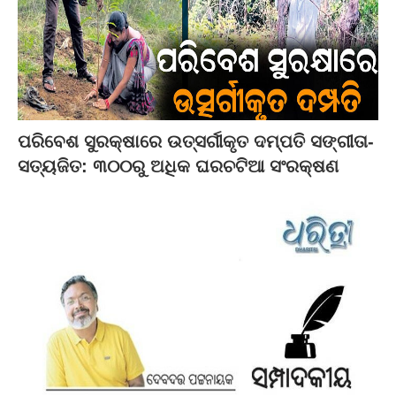
ପରିବେଶ ସୁରକ୍ଷାରେ ଉତ୍ସର୍ଗୀକୃତ ଦମ୍ପତି ସଙ୍ଗୀତା-
ସତ୍ୟଜିତ: ୩୦୦ରୁ ଅଧିକ ଘରଚଟିଆ ସଂରକ୍ଷଣ