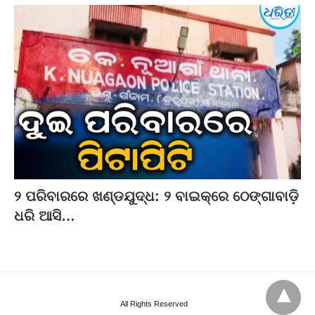
୨ ପରିବାରରେ ଖଣ୍ଡଯୁଦ୍ଧ: ୨ ବାଇକ୍‌ରେ ଠେଙ୍ଗାବାଡ଼ି
ଧରି ଆସି…
All Rights Reserved