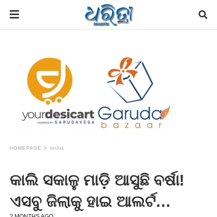
HOMEPAGE
ଜାତୀୟ
କାଲି ସକାଳୁ ମାଡ଼ି ଆସୁଛି ବର୍ଷା!
ଏସବୁ ଜିଲାକୁ ହାଇ ଆଲର୍ଟ…
2 MONTHS AGO