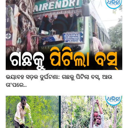
ଭୟାବହ ସଡ଼କ ଦୁର୍ଘଟଣା: ଗଛକୁ ପିଟିଲା ବସ୍‌, ଆଉ
ତା’ପରେ..