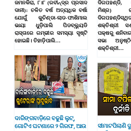
ଜମନକିରା, ୮।୮ (ରବୀନ୍ଦ୍ର ପ୍ରସାଦ
ଦିଗପହଣ୍ଡି,
ଦାନୀ): ଚଳିତ ବର୍ଷ ଅତ୍ୟଧିକ ବର୍ଷା
ମିଶ୍ର) ଗ
ଯୋଗୁଁ କୁଚିଣ୍ଡା-ଲାଡ-ଫାଶିମାଲ
ଦିଗପହଣ୍ଡିସ୍ଥ
ଭାୟା ଧୁଡ଼ିପାଲି ପିଡବ୍ଲ୍ୟୁଡି
ଶକ୍ତିଶ୍ରୀ ସ
ରାସ୍ତାରେ ଗମ୍ଭୀର ସମସ୍ୟା ସୃଷ୍ଟି
ପକ୍ଷରୁ ଶନିବ
ହୋଇଛି। ତିହାଡ଼ିପାଲି…
ସଭା ଅନୁଷ୍ଠ
ଶକ୍ତିଶ୍ରୀ…
ଦାରିଙ୍ଗବାଡ଼ିରେ ବଢୁଛି ଲୁଟ୍‌,
ସୀମାଟପିଲାଣି ଦୁର
ଗୋଟିଏ ଘଟଣାରେ ୨ ଗିରଫ, ଆଉ