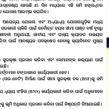
ଦ୍ଦେଶ୍ୟ ହେଉଛି 45 ଦିନ ମଧ୍ୟରେ ଏହି ଜମି ହସ୍ତାନ୍ତର
ରତ ଯୋଜନା ଆରମ୍ଭ କରାଯିବ।
ଜନ ଆରୋଗ୍ୟ ଯୋଜନା ଏବଂ ଅନ୍ୟାନ୍ୟ ଯୋଜନାଗୁଡ଼ିକ ମଧ୍ୟ
କାରୀ ଚାକିରି ପାଇଁ ସର୍ବୋଚ୍ଚ ବୟସ ସୀମା ପାଞ୍ଚ ବର୍ଷ ବୃଦ୍ଧି
୍ଦେଶାବଳୀ ଅନୁଯାୟୀ, ଜାତୀୟ ଏବଂ ରାଜ୍ୟ କ୍ୟାଡର ଉଭୟର
ରିବା ପାଇଁ ଆବଶ୍ୟକ ପଦକ୍ଷେପ ନେବାକୁ କ୍ୟାବିନେଟ ମୁଖ୍ୟ
ିକ ସୁରକ୍ଷା ପ୍ରଦାନ କରିବା ଏବଂ ସେମାନଙ୍କ କଲ୍ୟାଣ ପାଇଁ
ାଇଛି।
ତ୍ତମାନ ବଙ୍ଗଳାରେ କାର୍ଯ୍ୟକାରୀ ହେବ।
ତାର-ନେଟିଂ) ନିର୍ମାଣ ପାଇଁ ସୀମା ସୁରକ୍ଷା ବଳ (BSF)କୁ ଜମି
 ନ୍ୟାୟ ସଂହିତା (BNS) କାର୍ଯ୍ୟକାରୀ କରିବା ପାଇଁ ଅନୁମୋଦନ
୍କୁ ଭୂମି ଅଧିକାର ପ୍ରଦାନ କରିବା ପାଇଁ ନିଷ୍ପତ୍ତି ନିଆଯାଇଛି।