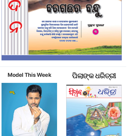
Model This Week
ପିଲାଙ୍କ ଧରିତ୍ରୀ