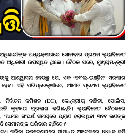
ଦୁ ଅଧିକାରୀଙ୍କ ଅଧ୍ୟକ୍ଷତାରେ ସୋମବାର ପ୍ରଥମ କ୍ୟାବିନେଟ
୍ତ ଅଧିକାରୀ ଉପସ୍ଥିତ ଥିଲେ। ବୈଠକ ପରେ, ମୁଖ୍ୟମନ୍ତ୍ରୀ
ନଙ୍କୁ ଆଶ୍ୱାସନା ଦେଉଛୁ ଯେ, ଏକ ‘ଡବଲ-ଇଞ୍ଜିନ’ ସରକାର
 ହେବ। ଏହି ପରିପ୍ରେକ୍ଷୀରେ, ଆମର ପ୍ରଥମ କ୍ୟାବିନେଟ
 ନିର୍ବାଚନ କମିଶନ (EC), କେନ୍ଦ୍ରୀୟ ବାହିନୀ, ପୋଲିସ,
ତି କୃତଜ୍ଞତା ପ୍ରକାଶ କରିଛନ୍ତି। କ୍ୟାବିନେଟ ବୈଠକରେ
ନ୍ତି, ‘ଆମର ସଂଘର୍ଷ ସମୟରେ ପ୍ରାଣ ହରାଇଥିବା ୩୨୧ ଜଣଙ୍କ
 ସେମାନଙ୍କ ପରିବାର ଚାହିଁବେ।’
ୃଦ୍ଧି କରିବା ଉଦ୍ଦେଶ୍ୟରେ ସୀମାନ୍ତ ଅଞ୍ଚଳରେ BSFକୁ ଜମି