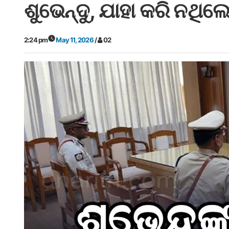
ଶୁଭେନ୍ଦୁ, ଯାହା କରି ନଥିଲ
2:24 pm
May 11, 2026
/
02