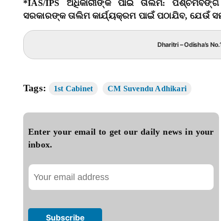
*IAS/IPS ଅଧିକାରୀଙ୍କ ପାଇଁ ତାଲିମ: ପଶ୍ଚିମବଙ୍
ସରକାରଙ୍କ ତାଲିମ କାର୍ଯ୍ୟକ୍ରମ ପାଇଁ ପଠାଯିବ, ଯେଉଁ ସମ
Dharitri – Odisha’s No
Tags:
1st Cabinet
CM Suvendu Adhikari
Enter your email to get our daily news in your
inbox.