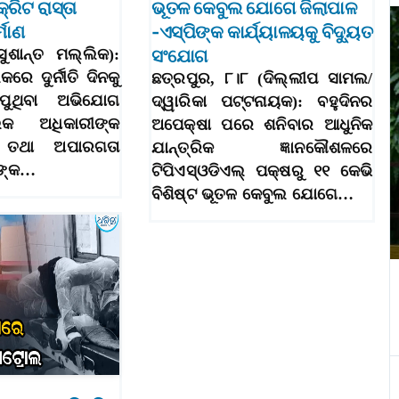
କ୍ରିଟ ରାସ୍ତା
ଭୂତଳ କେବୁଲ ଯୋଗେ ଜିଲାପାଳ
୍ମାଣ
-ଏସ୍‌ପିଙ୍କ କାର୍ଯ୍ୟାଳୟକୁ ବିଦ୍ୟୁତ
ସୁଶାନ୍ତ ମଲ୍ଲିକ):
ସଂଯୋଗ
କରେ ଦୁର୍ନୀତି ଦିନକୁ
ଛତ୍ରପୁର, ୮।୮ (ଦିଲ୍ଲୀପ ସାମଲ/
ପୁଥିବା ଅଭିଯୋଗ
ଦ୍ୱାରିକା ପଟ୍ଟନାୟକ): ବହୁଦିନର
କ ଅଧିକାରୀଙ୍କ
ଅପେକ୍ଷା ପରେ ଶନିବାର ଆଧୁନିକ
ା ତଥା ଅପାରଗତା
ଯାନ୍ତ୍ରିକ ଜ୍ଞାନକୌଶଳରେ
ରଙ୍କ…
ଟିପିଏସ୍‌ଓଡିଏଲ୍‌ ପକ୍ଷରୁ ୧୧ କେଭି
ବିଶିଷ୍ଟ ଭୂତଳ କେବୁଲ ଯୋଗେ…