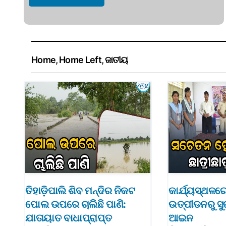
Home
,
Home Left
,
ଜାତୀୟ
ତିହାଡ଼ିପାଲି ଶିବ ମନ୍ଦିର ନିକଟ
କାର୍ଯ୍ୟସ୍ଥଳର
ପୋଲ ଉପରେ ଚାଲିଛି ପାଣି:
ଉତ୍ପୀଡନରୁ ସୁ
ଯାତାୟାତ ବାଧାପ୍ରାପ୍ତ
ଆଇନ