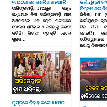
କର୍ଲାମୁଣ୍ଡା କଂ
୩ ଘଟଣାରେ ପୋଲିସ ହାତଖାଲି
ନିମ୍ନମାନର ନିର
ଦାରିଙ୍ଗବାଡ଼ି,୮ା୮(ଅରୁଣ ସାହୁ):
କନ୍ଧମାଳ ଜିଲା ଦାରିଙ୍ଗବାଡ଼ି ଥାନା
ରିଷିଡା, ୮।୮ (
ଅଞ୍ଚଳରେ ଏକ ଚୋରି ଘଟଣାରେ
କର୍ଲାମୁଣ୍ଡା ବ୍ଲ
ପୋଲିସ ଶନିବାର ୨ ଜଣଙ୍କୁ ଗିରଫ
ଦିନ ସୀମା ଟ
କରିଛି। ଗିରଫ ବ୍ୟକ୍ତି ହେଲେ
ହୋଇଛି। ବ୍ଲ
ସୁରଜ…
ଦାୟିତ୍ୱହୀନତ
ଯୋଗୁ ଠିକାଦା
ଗୁପ୍ତରେ ବିବାହ କଲେ KKRର