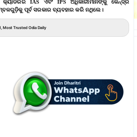
ଗ କ୍ୟାଡରର IAS ଏବଂ IPS ଅଧିକାରୀମାନଙ୍କୁ କେନ୍ଦ୍ର
୍ବଳଗୁଡ଼ିକୁ ପୂର୍ବ ସରକାର ବ୍ୟବହାର କରି ନଥିଲେ।
.1, Most Trusted Odia Daily