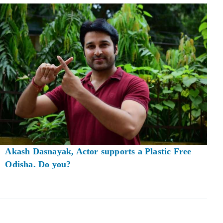
Akash Dasnayak, Actor supports a Plastic Free
Odisha. Do you?