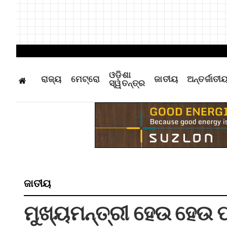
ଓଡ଼ିଶା
ରାଜ୍ୟ
ମେଟ୍ରୋ
ଜାତୀୟ
ଅନ୍ତର୍ଜାତୀ
ସ୍ୱତନ୍ତ୍ର
ଜାତୀୟ
ମୁଖ୍ୟମନ୍ତ୍ରୀ ହେଉ ହେଉ 