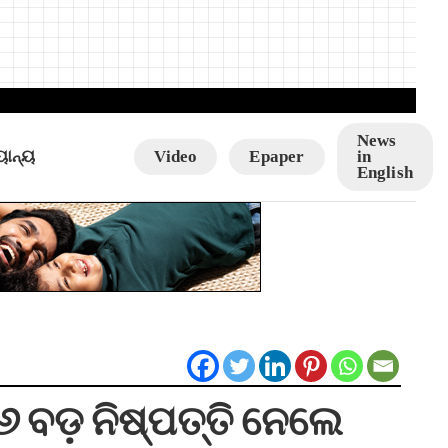
News
ୟାନ୍ୟ
Video
Epaper
in
English
 ବଡ଼ ନିଷ୍ପତ୍ତି ନେଲେ