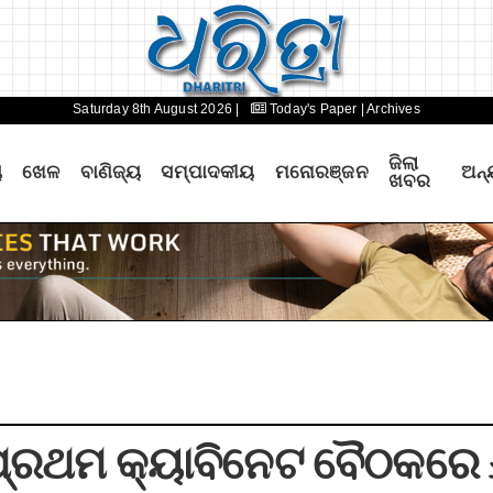
Saturday 8th August 2026 |
Today's Paper
| Archives
ଜିଲା
ୟ
ଖେଳ
ବାଣିଜ୍ୟ
ସମ୍ପାଦକୀୟ
ମନୋରଞ୍ଜନ
ଅନ୍
ଖବର
ପ୍ରଥମ କ୍ୟାବିନେଟ ବୈଠକରେ ୬