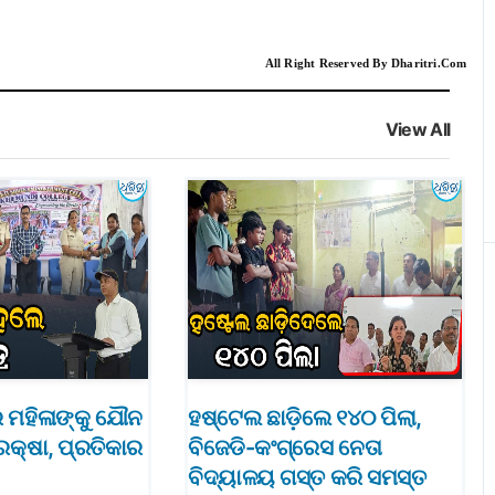
All Right Reserved By Dharitri.Com
View All
େ ମହିଳାଙ୍କୁ ଯୌନ
ହଷ୍ଟେଲ ଛାଡ଼ିଲେ ୧୪୦ ପିଲା,
ରକ୍ଷା, ପ୍ରତିକାର
ବିଜେଡି-କଂଗ୍ରେସ ନେତା
ବିଦ୍ୟାଳୟ ଗସ୍ତ କରି ସମସ୍ତ