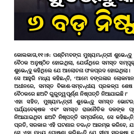
କୋଲକାତା,୧୧।୫: ପଶ୍ଚିମବଙ୍ଗ ମୁଖ୍ୟମନ୍ତ୍ରୀ ଶୁଭେନ୍
ବୈଠକ ଅନୁଷ୍ଠିତ ହୋଇଥିଲା, ଯେଉଁଥିରେ ସମସ୍ତ ସମ୍ପୃକ
ଶୁଭେନ୍ଦୁ କହିଥିଲେ ଯେ ଆଲୋଚନା ଫଳପ୍ରଦ ହୋଇଥିଲା।
ସେ ଆହୁରି ମଧ୍ୟ କହିଛନ୍ତି, ‘ଆମେ ବଙ୍ଗଳାର ଲୋକମା
ଅଧୀନରେ, ସମସ୍ତ ବିକାଶ-ସମ୍ବନ୍ଧୀୟ ପ୍ରକଳ୍ପ ଶେଷ
ବୈଠକରେ ଛଅଟି ଗୁରୁତ୍ୱପୂର୍ଣ୍ଣ ନିଷ୍ପତ୍ତି ନିଆଯାଇଛି।’
ଏହା ସହିତ, ମୁଖ୍ୟମନ୍ତ୍ରୀ ଶୁଭେନ୍ଦୁ ସମସ୍ତ ଭୋଟର,
ପର୍ଯ୍ୟବେକ୍ଷକ ଏବଂ ସମସ୍ତ ରାଜନୈତିକ ଦଳଙ୍କ ପ୍ର
ନିଆଯାଇଥିବା ଛଅଟି ନିଷ୍ପତ୍ତି ସମ୍ପର୍କରେ, ସେ କହିଛ
ପ୍ରତି, ସରକାର ଏହି ଘଟଣାର ତଦନ୍ତ ଆରମ୍ଭ କରିବେ, ଯଦି
ସେ ଏହା ମଧ୍ୟ ଘୋଷଣା କରିଛନ୍ତି ଯେ ସୀମା ସୁରକ୍ଷା ବ