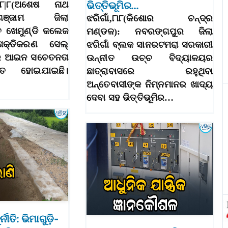
 ୮|୮(ଅଶେଷ ନାଥ
ଭିତ୍ତିଭୂମିର…
ଞ୍ଜାମ ଜିଲା
ଝରିଗାଁ,୮ା୮(କିଶୋର ଚନ୍ଦ୍ର
ିତ ଖେମୁଣ୍ଡି କଲେଜ
ମଣ୍ଡଳ): ନବରଙ୍ଗପୁର ଜିଲା
ଶକ୍ତିକରଣ ସେଲ୍
ଝରିଗାଁ ବ୍ଲକ ସାନରଟମରା ସରକାରୀ
ାର ଆଇନ ସଚେତନତା
ଉନ୍ନୀତ ଉଚ୍ଚ ବିଦ୍ୟାଳୟର
ିତ ହୋଇଯାଇଛି।
ଛାତ୍ରାବାସରେ ରହୁଥିବା
ଅନ୍ତେବାସୀଙ୍କ ନିମ୍ନମାନର ଖାଦ୍ୟ
ଦେବା ସହ ଭିତ୍ତିଭୂମିର…
୍ନୀତି: ଭିମାଗୁଡ଼ି-