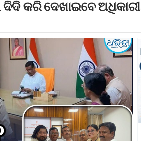
େ ଦିଦି କରି ଦେଖାଇବେ ଅଧିକାରୀ