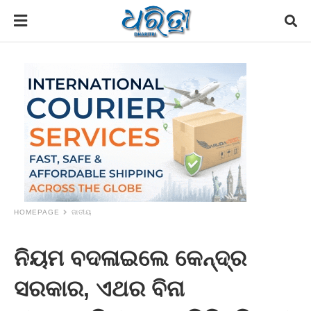
HOMEPAGE
ଜାତୀୟ
ନିୟମ ବଦଳାଇଲେ କେନ୍ଦ୍ର
ସରକାର, ଏଥର ବିନା