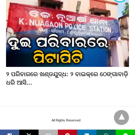
୨ ପରିବାରରେ ଖଣ୍ଡଯୁଦ୍ଧ: ୨ ବାଇକ୍‌ରେ ଠେଙ୍ଗାବାଡ଼ି
ଧରି ଆସି…
All Rights Reserved