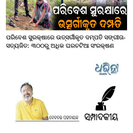
ପରିବେଶ ସୁରକ୍ଷାରେ ଉତ୍ସର୍ଗୀକୃତ ଦମ୍ପତି ସଙ୍ଗୀତା-
ସତ୍ୟଜିତ: ୩୦୦ରୁ ଅଧିକ ଘରଚଟିଆ ସଂରକ୍ଷଣ