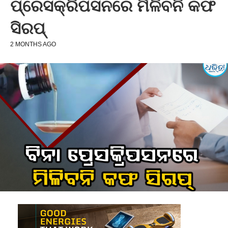
ପ୍ରେସକ୍ରିପସନରେ ମିଳିବନି କଫ
ସିରପ୍‌
2 MONTHS AGO