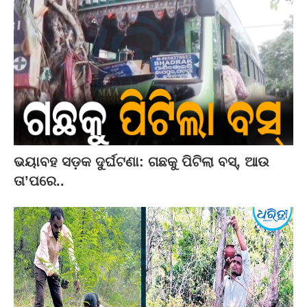
ଭୟାବହ ସଡ଼କ ଦୁର୍ଘଟଣା: ଗଛକୁ ପିଟିଲା ବସ୍‌, ଆଉ
ତା’ପରେ..