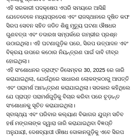
ଏହି ସରକାରୀ ପଦକ୍ଷେପ ଏପରି ସମୟରେ ଆସିଛି
ଯେତେବେଳେ ମଧ୍ୟପ୍ରଦେଶ ଏବଂ ରାଜସ୍ଥାନରେ ଦୂଷିତ କଫ
ସିରପ ସେବନ ସହିତ ଜଡିତ ଶିଶୁ ମୃତ୍ୟୁ ଘଟଣା ଔଷଧର
ଗୁଣବତ୍ତା ଏବଂ ତଦାରଖ ସମ୍ପର୍କରେ ଗମ୍ଭୀର ପ୍ରଶ୍ନ
ଉଠାଇଥିଲା। ଏହି ଘଟଣାଗୁଡ଼ିକ ପରେ, ସିରପ ଉତ୍ପାଦନ ଏବଂ
ବିକ୍ରୟ ଉପରେ କଠୋର ନିୟନ୍ତ୍ରଣ ପାଇଁ ଦାବି ତୀବ୍ର
ହୋଇଥିଲା।
ଏହି ସଂଶୋଧନର ଡ୍ରାଫ୍ଟ ଡିସେମ୍ବର 30, 2025 ରେ ଜାରି
କରାଯାଇଥିଲା, ଯେଉଁଥିରେ ସାଧାରଣ ଲୋକଙ୍କଠାରୁ ଆପତ୍ତି
ଏବଂ ପରାମର୍ଶ ଆମନ୍ତ୍ରଣ କରାଯାଇଥିଲା। ସରକାର କହିଥିଲେ
ଯେ ପ୍ରାପ୍ତ ପରାମର୍ଶଗୁଡ଼ିକୁ ବିଚାର କରିବା ପରେ ଚୂଡ଼ାନ୍ତ
ସଂଶୋଧନକୁ ସୂଚିତ କରାଯାଇଥିଲା।
ସ୍ବାସ୍ଥ୍ୟ ଏବଂ ପରିବାର କଲ୍ୟାଣ ବିଭାଗର ଯୁଗ୍ମ ସଚିବ
ହର୍ଷ ମଙ୍ଗଳାଙ୍କ ଦ୍ୱାରା ଜାରି କରାଯାଇଥିବା ବିଜ୍ଞପ୍ତି
ଅନୁଯାୟୀ, ଦେଶବ୍ୟାପୀ ଔଷଧ ଦୋକାନଗୁଡ଼ିକୁ ଏବେ ସିରପ