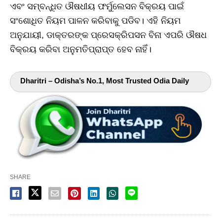
ଏବଂ ସମ୍ବନ୍ଧିତ ଔଷଧୀୟ ଫର୍ମୁଲେସନ ବିକ୍ରୟ ପାଇଁ
ସଂଶୋଧିତ ନିୟମ ପାଳନ କରିବାକୁ ପଡିବ। ଏହି ନିୟମ
ଅନୁଯାୟୀ, ଡାକ୍ତରଙ୍କ ପ୍ରେସକ୍ରିପସନ ବିନା ଏପରି ଔଷଧ
ବିକ୍ରୟ କରିବା ଅନୁମତିପ୍ରାପ୍ତ ହେବ ନାହିଁ।
Dharitri – Odisha’s No.1, Most Trusted Odia Daily
SHARE