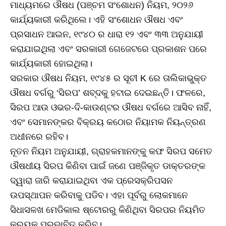
ମାଧ୍ୟମରେ ଔଷଧ (ପଞ୍ଚମ ସଂଶୋଧନ) ନିୟମ, ୨୦୨୬
କାର୍ଯ୍ୟକାରୀ କରିଥିଲେ। ଏହି ସଂଶୋଧନ ଔଷଧ ଏବଂ
ପ୍ରସାଧନ ଆଇନ, ୧୯୪୦ ର ଧାରା ୧୨ ଏବଂ ୩୩ ଅନୁଯାୟୀ
କରାଯାଇଥିଲା ଏବଂ ସରକାରୀ ଗେଜେଟରେ ପ୍ରକାଶନ ପରେ
କାର୍ଯ୍ୟକାରୀ ହୋଇଥିଲା।
ସରକାର ଔଷଧ ନିୟମ, ୧୯୪୫ ର ସୂଚୀ K ରେ ତାଲିକାଭୁକ୍ତ
ଔଷଧ ବର୍ଗରୁ ‘ସିରପ’ ଶବ୍ଦକୁ ହଟାଇ ଦେଇଛନ୍ତି। ଫଳରେ,
ସିରପ ଆଉ ଓଭର-ଦି-କାଉଣ୍ଟର ଔଷଧ ବର୍ଗରେ ଆସିବ ନାହିଁ,
ଏବଂ ସେମାନଙ୍କର ବିକ୍ରୟ କଠୋର ନିୟାମକ ନିୟନ୍ତ୍ରଣ
ଅଧୀନରେ ରହିବ।
ନୂତନ ନିୟମ ଅନୁଯାୟୀ, ଗ୍ରାହକମାନଙ୍କୁ କଫ ସିରପ ସମେତ
ଔଷଧୀୟ ସିରପ କିଣିବା ପାଇଁ ଜଣେ ପଞ୍ଜିକୃତ ଡାକ୍ତରଙ୍କ
ଦ୍ୱାରା ଜାରି କରାଯାଇଥିବା ଏକ ପ୍ରେସକ୍ରିପସନ
ଉପସ୍ଥାପନ କରିବାକୁ ପଡିବ। ଏହା ପୂର୍ବରୁ ଲୋକମାନେ
ସିଧାସଳଖ ମେଡିକାଲ ଷ୍ଟୋରରୁ କିଣିଥିବା ସିରପର ନିୟମିତ
କ୍ରୟକୁ ପ୍ରଭାବିତ କରିବ।