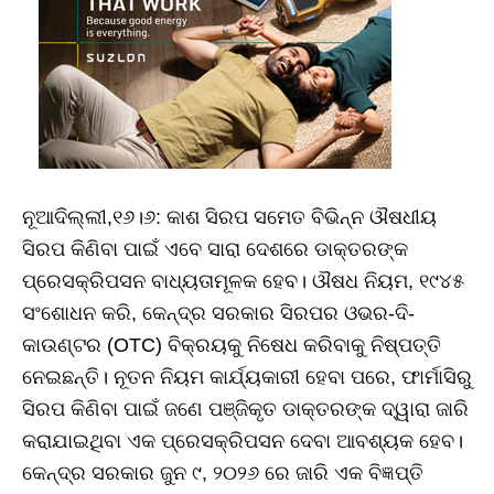
ନୂଆଦିଲ୍ଲୀ,୧୬।୬: କାଶ ସିରପ ସମେତ ବିଭିନ୍ନ ଔଷଧୀୟ
ସିରପ କିଣିବା ପାଇଁ ଏବେ ସାରା ଦେଶରେ ଡାକ୍ତରଙ୍କ
ପ୍ରେସକ୍ରିପସନ ବାଧ୍ୟତାମୂଳକ ହେବ। ଔଷଧ ନିୟମ, ୧୯୪୫
ସଂଶୋଧନ କରି, କେନ୍ଦ୍ର ସରକାର ସିରପର ଓଭର-ଦି-
କାଉଣ୍ଟର (OTC) ବିକ୍ରୟକୁ ନିଷେଧ କରିବାକୁ ନିଷ୍ପତ୍ତି
ନେଇଛନ୍ତି। ନୂତନ ନିୟମ କାର୍ଯ୍ୟକାରୀ ହେବା ପରେ, ଫାର୍ମାସିରୁ
ସିରପ କିଣିବା ପାଇଁ ଜଣେ ପଞ୍ଜିକୃତ ଡାକ୍ତରଙ୍କ ଦ୍ୱାରା ଜାରି
କରାଯାଇଥିବା ଏକ ପ୍ରେସକ୍ରିପସନ ଦେବା ଆବଶ୍ୟକ ହେବ।
କେନ୍ଦ୍ର ସରକାର ଜୁନ ୯, ୨୦୨୬ ରେ ଜାରି ଏକ ବିଜ୍ଞପ୍ତି