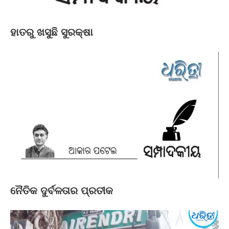
ହାତରୁ ଖସୁଛି ସୁରକ୍ଷା
ନୈତିକ ଦୁର୍ବଳତାର ପ୍ରତୀକ