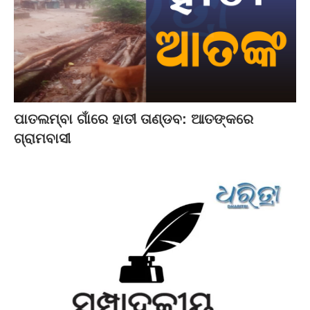
ପାତଲମ୍ବା ଗାଁରେ ହାତୀ ତାଣ୍ଡବ: ଆତଙ୍କରେ
ଗ୍ରାମବାସୀ