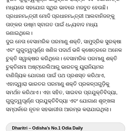
ମଧ୍ୟରେ ସହଯୋଗ ସ୍ଥିର ଭାବରେ ମଜବୁତ ହେଉଛି।
ପ୍ରଧାନମନ୍ତ୍ରୀ ମୋଦି ପ୍ରଧାନମନ୍ତ୍ରୀ ଆଲବାନିଜଙ୍କୁ
ତାଙ୍କର ଉଷ୍ମ ସ୍ବାଗତ ପାଇଁ ଧନ୍ୟବାଦ ମଧ୍ୟ
ଜଣାଇଥିଲେ।
ଦୁଇ ନେତା ବେସାମରିକ ପରମାଣୁ ଶକ୍ତି, ସାମୁଦ୍ରିକ ସୁରକ୍ଷା
ଏବଂ ଗୁରୁତ୍ୱପୂର୍ଣ୍ଣ ଖଣିଜ ପଦାର୍ଥ ଭଳି କ୍ଷେତ୍ରରେ ଅନେକ
ଚୁକ୍ତି ସୱାକ୍ଷର କରିଥିଲେ। ବେସାମରିକ ପରମାଣୁ ଶକ୍ତି
ଚୁକ୍ତିନାମା ଅଷ୍ଟ୍ରେଲିଆରୁ ଭାରତକୁ ୟୁରାନିୟମର
ବାଣିଜ୍ୟିକ ଯୋଗାଣ ପାଇଁ ପଥ ପ୍ରଶସ୍ତ କରିଥାଏ,
ଏହାଦ୍ୱାରା ଭାରତର ପରମାଣୁ ଶକ୍ତି ପ୍ରକଳ୍ପଗୁଡ଼ିକୁ
ସମର୍ଥନ କରିଥାଏ। ଏହା ସହିତ, ସାଇବର ପ୍ରଯୁକ୍ତିବିଦ୍ୟା,
ଗୁରୁତ୍ୱପୂର୍ଣ୍ଣ ପ୍ରଯୁକ୍ତିବିଦ୍ୟା ଏବଂ ଯୋଗାଣ ଶୃଙ୍ଖଳା
ସମ୍ପର୍କରେ ନୂତନ ସହଭାଗୀତା ଆରମ୍ଭ କରାଯାଇଥିଲା।
Dharitri – Odisha’s No.1 Odia Daily