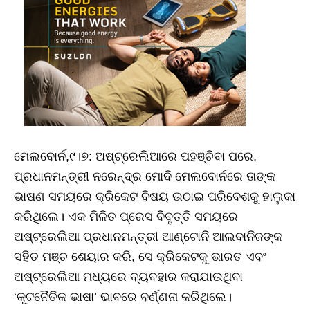
ମେଲବୋର୍ନ,୯।୭: ଅଷ୍ଟ୍ରେଲିଆରେ ପହଞ୍ଚିବା ପରେ,
ପ୍ରଧାନମନ୍ତ୍ରୀ ନରେନ୍ଦ୍ର ମୋଦି ମେଲବୋର୍ନରେ ତାଙ୍କ
ଭାଷଣ ସମୟରେ କ୍ରିକେଟ ବିଷୟ ଉଠାଇ ପରିବେଶକୁ ହାଲୁକା
କରିଥିଲେ। ଏକ ମିଳିତ ପ୍ରେସ ବିବୃତ୍ତି ସମୟରେ
ଅଷ୍ଟ୍ରେଲିଆ ପ୍ରଧାନମନ୍ତ୍ରୀ ଆଣ୍ଟୋନି ଆଲବାନିଜଙ୍କ
ସହିତ ମଞ୍ଚ ଶେୟାର କରି, ସେ କ୍ରିକେଟକୁ ଭାରତ ଏବଂ
ଅଷ୍ଟ୍ରେଲିଆ ମଧ୍ୟରେ ବ୍ୟବହାର କରାଯାଉଥିବା
‘କୂଟନୈତିକ ଭାଷା’ ଭାବରେ ବର୍ଣ୍ଣନା କରିଥିଲେ।