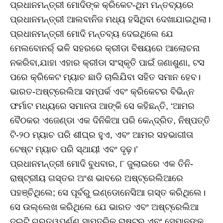
ପ୍ରଧାନମନ୍ତ୍ରୀ ମୋଦିଙ୍କ କ୍ରିକେଟ-ଥିମ ମନ୍ତବ୍ୟରେ
ପ୍ରଧାନମନ୍ତ୍ରୀ ଆଲବାନିଜ ମଧ୍ୟ ହସିଥିବା ଦେଖାଯାଇଥିଲା।
ପ୍ରଧାନମନ୍ତ୍ରୀ ମୋଦି ମନ୍ତବ୍ୟ ଦେଇଥିଲେ ଯେ
ମେଲବୋନର୍ର୍ ଭଳି ସହରରେ କ୍ରୀଡା ବିଷୟରେ ଆଲୋଚନା
ନକରିବା,ଯାହା ଏହାର କ୍ରୀଡା ସଂସ୍କୃତି ପାଇଁ ଜଣାଶୁଣା, ଟସ
ପରେ କ୍ରିକେଟ ମ୍ୟାଚ ଛାଡି ଚାଲିଯିବା ସହିତ ସମାନ ହେବ।
ଭାରତ-ଅଷ୍ଟ୍ରେଲିଆ ସମ୍ପର୍କ ଏବଂ କ୍ରିକେଟର ବିଭିନ୍ନ
ଫର୍ମାଟ ମଧ୍ୟରେ ସମାନତା ଆଙ୍କି ସେ କହିଛନ୍ତି, ‘ଆମର
ବୈଠକର ଏଜେଣ୍ଡା ଏକ ଦିନିକିଆ ପରି କେନ୍ଦ୍ରିତ, ନିଷ୍ପତ୍ତି
ଟି-୨୦ ମ୍ୟାଚ ପରି ଶୀଘ୍ର ହୁଏ, ଏବଂ ଆମର ସହଭାଗୀତା
ଟେଷ୍ଟ ମ୍ୟାଚ ପରି ସ୍ଥାୟୀ ଏବଂ ଦୃଢ଼।’
ପ୍ରଧାନମନ୍ତ୍ରୀ ମୋଦି ବୁଧବାର, ୮ ଜୁଲାଇରେ ଏକ ତିନି-
ରାଷ୍ଟ୍ରୀୟ ଗସ୍ତର ଅଂଶ ଭାବରେ ଅଷ୍ଟ୍ରେଲିଆରେ
ପହଞ୍ଚିଥିଲେ; ସେ ପୂର୍ବରୁ ଇଣ୍ଡୋନେସିଆ ଗସ୍ତ କରିଥିଲେ।
ସେ ଉଲ୍ଲେଖ କରିଥିଲେ ଯେ ଭାରତ ଏବଂ ଅଷ୍ଟ୍ରେଲିଆ
ଦୁଇଟି ଗୁରୁତ୍ୱପୂର୍ଣ୍ଣ ସାମୁଦ୍ରିକ ରାଷ୍ଟ୍ର ଏବଂ ସେମାନଙ୍କ