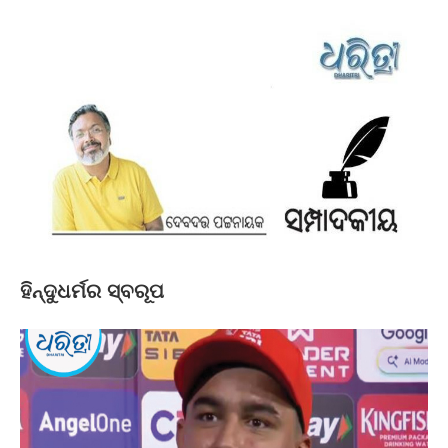
ହିନ୍ଦୁଧର୍ମର ସ୍ବରୂପ