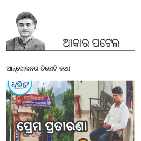
ଆନ୍ଦୋଳନର ତିନୋଟି କଥା