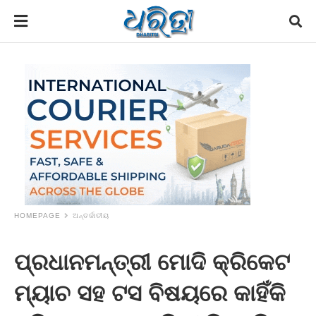
HOMEPAGE
ଅନ୍ତର୍ଜାତୀୟ
ପ୍ରଧାନମନ୍ତ୍ରୀ ମୋଦି କ୍ରିକେଟ
ମ୍ୟାଚ ସହ ଟସ ବିଷୟରେ କାହିଁକି