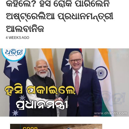
କହିଲେ? ହସ ରୋକି ପାରିଲେନି
ଅଷ୍ଟ୍ରେଲିଆ ପ୍ରଧାନମନ୍ତ୍ରୀ
ଆଲବାନିଜ
4 WEEKS AGO