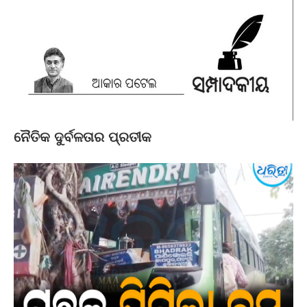
ନୈତିକ ଦୁର୍ବଳତାର ପ୍ରତୀକ