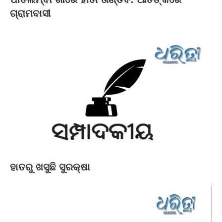
ଗ୍ରାମବାସୀ
ହାତରୁ ଖସୁଛି ସୁରକ୍ଷା