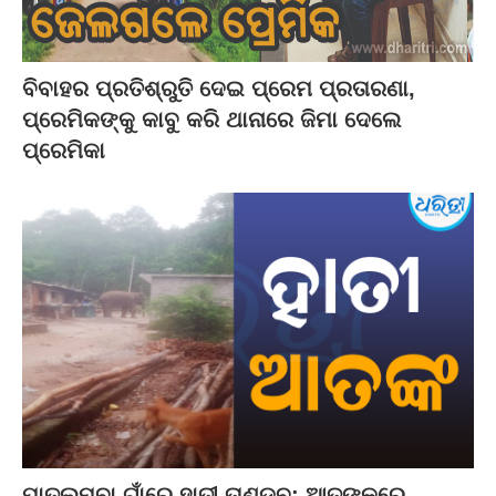
ବିବାହର ପ୍ରତିଶ୍ରୁତି ଦେଇ ପ୍ରେମ ପ୍ରତାରଣା,
ପ୍ରେମିକଙ୍କୁ କାବୁ କରି ଥାନାରେ ଜିମା ଦେଲେ
ପ୍ରେମିକା
ପାତଲମ୍ବା ଗାଁରେ ହାତୀ ତାଣ୍ଡବ: ଆତଙ୍କରେ