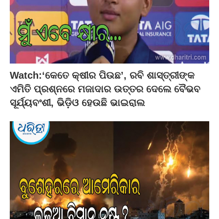
Watch:‘କେତେ କ୍ଷୀର ପିଉଛ’, ରବି ଶାସ୍ତ୍ରୀଙ୍କ
ଏମିତି ପ୍ରଶ୍ନରେ ମଜାଦାର ଉତ୍ତର ଦେଲେ ବୈଭବ
ସୂର୍ଯ୍ୟବଂଶୀ, ଭିଡ଼ିଓ ହେଉଛି ଭାଇରାଲ