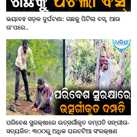
ଭୟାବହ ସଡ଼କ ଦୁର୍ଘଟଣା: ଗଛକୁ ପିଟିଲା ବସ୍‌, ଆଉ
ତା’ପରେ..
ପରିବେଶ ସୁରକ୍ଷାରେ ଉତ୍ସର୍ଗୀକୃତ ଦମ୍ପତି ସଙ୍ଗୀତା-
ସତ୍ୟଜିତ: ୩୦୦ରୁ ଅଧିକ ଘରଚଟିଆ ସଂରକ୍ଷଣ