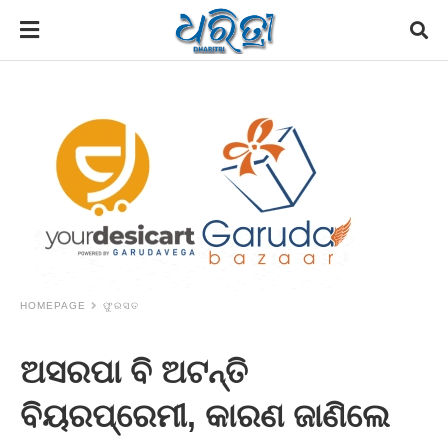
HOMEPAGE
ଫୁରସତ
ଅସରପା ବି ଅଟନ୍ତି
ବିୟରପ୍ରେମୀ, କାରଣ ଜାଣିଲେ