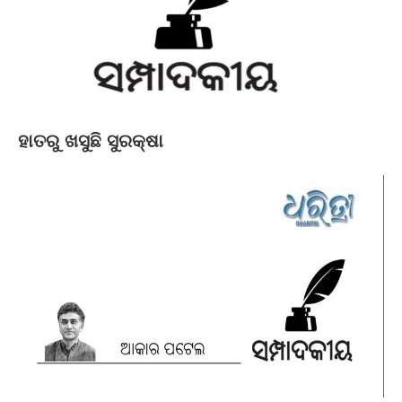
ହାତରୁ ଖସୁଛି ସୁରକ୍ଷା