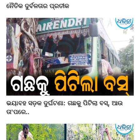
ନୈତିକ ଦୁର୍ବଳତାର ପ୍ରତୀକ
ଭୟାବହ ସଡ଼କ ଦୁର୍ଘଟଣା: ଗଛକୁ ପିଟିଲା ବସ୍‌, ଆଉ
ତା’ପରେ..