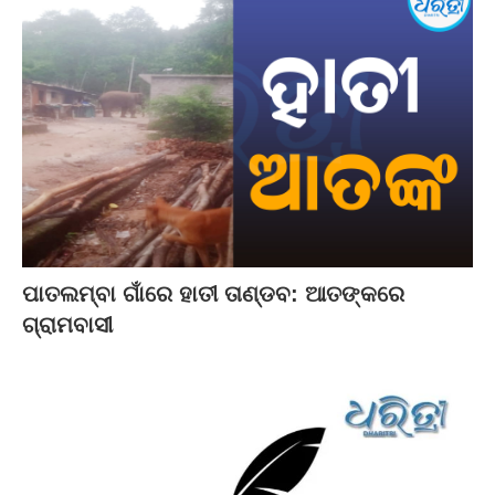
ପାତଲମ୍ବା ଗାଁରେ ହାତୀ ତାଣ୍ଡବ: ଆତଙ୍କରେ
ଗ୍ରାମବାସୀ