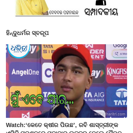
ହିନ୍ଦୁଧର୍ମର ସ୍ବରୂପ
Watch:‘କେତେ କ୍ଷୀର ପିଉଛ’, ରବି ଶାସ୍ତ୍ରୀଙ୍କ