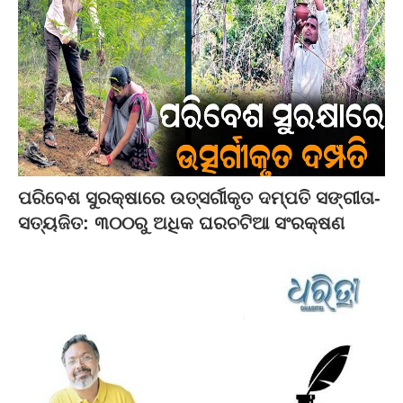
ପରିବେଶ ସୁରକ୍ଷାରେ ଉତ୍ସର୍ଗୀକୃତ ଦମ୍ପତି ସଙ୍ଗୀତା-
ସତ୍ୟଜିତ: ୩୦୦ରୁ ଅଧିକ ଘରଚଟିଆ ସଂରକ୍ଷଣ