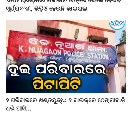
ଏମିତି ପ୍ରଶ୍ନରେ ମଜାଦାର ଉତ୍ତର ଦେଲେ ବୈଭବ
ସୂର୍ଯ୍ୟବଂଶୀ, ଭିଡ଼ିଓ ହେଉଛି ଭାଇରାଲ
୨ ପରିବାରରେ ଖଣ୍ଡଯୁଦ୍ଧ: ୨ ବାଇକ୍‌ରେ ଠେଙ୍ଗାବାଡ଼ି
ଧରି ଆସି…