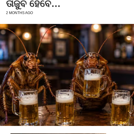
ତାଜୁବ ହେବେ…
2 MONTHS AGO