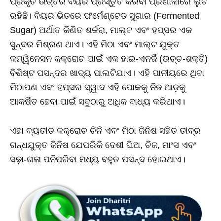
ପ୍ରକୃତ ଉତ୍ତର ବିୟର ପ୍ରସ୍ତୁତ କରିବା ପ୍ରଣାଳୀରେ ଲୁଚି
ରହିଛି। ବିୟର ଭିତରେ ଫର୍ମେଣ୍ଟେଡ ସୁଗାର (Fermented
Sugar) ଅର୍ଥାତ କିଣିତ ଶର୍କରା, ମାଲ୍ଟ ଏବଂ ହପ୍ସର ଏକ
ସୁନ୍ଦର ମିଶ୍ରଣ ଥାଏ। ଏହି ମିଠା ଏବଂ ମାଲ୍ଟ ଯୁକ୍ତ
କମ୍ୱିନେସନ କକ୍ରୋଚ ପାଇଁ ଏକ ହାଇ-ଏନର୍ଜି (ଉଚ୍ଚ-ଶକ୍ତି)
ବିଶିଷ୍ଟ ପସନ୍ଦର ଖାଦ୍ୟ ପାଲଟିଯାଏ। ଏହି ପାନୀୟରେ ଥିବା
ମିଠାପଣ ଏବଂ ହପ୍ସର ସ୍ୱାଦ ଏହି ପୋକକୁ ନିଜ ଆଡ଼କୁ
ଆକର୍ଷିତ ହେବା ପାଇଁ ସବୁଠାରୁ ଅଧିକ ବାଧ୍ୟ କରିଥାଏ।
ଏହା ବ୍ୟତୀତ କକ୍ରୋଚ ଚିନି ଏବଂ ମିଠା ଜିନିଷ ସହିତ ତୀବ୍ର
ଗନ୍ଧଯୁକ୍ତ ଜିନିଷ ଯେପରିକି ଦେଶୀ ଘିଅ, ଚିଜ, ମାଂସ ଏବଂ
ସଢ଼ା-ଗଳା ପନିପରିବା ମଧ୍ୟ ବହୁତ ପସନ୍ଦ ହୋଇଥାଏ।