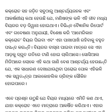
କକ୍ରୋଚ ସହ ଜଡ଼ିତ ସବୁଠାରୁ ଆଶ୍ଚର୍ଯ୍ୟଜନକ ଏବଂ
ଆକର୍ଷଣୀୟ କଥା ହେଉଛି ଯେ, ମଣିଷଙ୍କ ଭଳି ଏହି ଜୀବ ମଧ୍ୟ
ବିୟରର ବଡ଼ ଦିୱାନା ହୋଇଥାଏ। ବିଭିନ୍ନ ବୈଜ୍ଞାନିକ ରିପୋର୍ଟ
ଏବଂ ଗବେଷଣା ଅନୁଯାୟୀ, ବିଶେଷ କରି ‘ଆମେରିକାନ
କକ୍ରୋଚ’ ବିୟର ପିଇବା ଏବଂ ଏହା ପାଖାପାଖି ରହିବାକୁ ବହୁତ
ପସନ୍ଦ କରନ୍ତି। ବିୟରର ବାସ୍ନା ପାଇବା ମାତ୍ରେ ସେ ଏହା
ଆଡ଼କୁ ଦ୍ରୁତ ଗତିରେ ଟାଣି ହୋଇ ଚାଲିଆସେ। ସୋସିଆଲ
ମିଡିଆରେ ଲୋକେ ଏହି କଥା ଜାଣି ବେଶ ଆଶ୍ଚର୍ଯ୍ୟ ହେଉଛନ୍ତି
ଯେ, ଏକ ସାଧାରଣ ଦେଖାଯାଉଥିବା ଘରୋଇ ପୋକ ଏହିଭଳି
ଏକ ସୱତନ୍ତ୍ର ଆଲକୋହଲିକ ଡ୍ରିଙ୍କ ସୌକିନ
ହୋଇପାରେ।
ଏବେ ପ୍ରଶ୍ନ ଉଠୁଛି ଯେ ବିୟର ମଧ୍ୟରେ ଏମିତି କଣ ଥାଏ,
ଯାହା କକ୍ରୋଚ ଏତେ ମାତ୍ରାରେ ଆକର୍ଷିତ କରିଥାଏ। ଏହାର