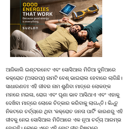
ଆଜିକାଲି ଇଣ୍ଟରନେଟ ଏବଂ ସୋସିଆଲ ମିଡିଆ ଦୁନିଆରେ
କକ୍ରୋଚ (ଅସରପା) ନାମଟି ବେଶ୍‌ ଭାଇରାଲ ହେବାରେ ଲାଗିଛି।
ସାଧାରଣତଃ ଏହି ଜୀବର ନାମ ଶୁଣିବା ମାତ୍ରେ ଲୋକଙ୍କ
ମନରେ ମଇଳା, ରୋଗ ଏବଂ ଘୃଣା ଭାବ ଆସିଥାଏ ଏବଂ ଏହାକୁ
ଦେଖିବା ମାତ୍ରେ ଲୋକେ ଚିତ୍କାର କରିବାକୁ ଲାଗନ୍ତି। କିନ୍ତୁ
ନିକଟରେ ଚର୍ଚ୍ଚାରେ ଥିବା ‘କକ୍ରୋଚ ଜନତା ପାର୍ଟି’ କାରଣରୁ ଏହି
ଜୀବକୁ ନେଇ ସୋସିଆଲ ମିଡିଆରେ ଏକ ନୂଆ ଚର୍ଚ୍ଚା ଆରମ୍ଭ
ହୋଇଛି। ଲୋକେ ଏବେ ଏହି ଛୋଟ ଜୀବ ବିଷୟରେ