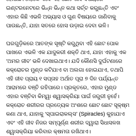
ଇଣ୍ଟରନେଟରେ ଭିନ୍ନ ଭିନ୍ନ କଥା ସର୍ଚ୍ଚ କରୁଛନ୍ତି ଏବଂ
ଏହାର କିଛି ଏଭଳି ଅଭ୍ୟାସ ଓ ଗୁଣ ବିଷୟରେ ଜାଣିବାକୁ
ପାଉଛନ୍ତି, ଯାହା ସତରେ ହୋସ ଉଡ଼ାଇ ଦେବା ଭଳି।
ଘରଗୁଡ଼ିକରେ ଆତଙ୍କ ସୃଷ୍ଟି କରୁଥିବା ଏହି ଛୋଟ ପୋକ
ପାଖରେ ଏଭଳି ଏକ ଯାଦୁକରୀ ଶକ୍ତି ଥାଏ, ଯାହା ଏହାକୁ ଏକ
‘ଅମର ଜୀବ’ ଭଳି ଦେଖାଇଥାଏ। ଯଦି କୌଣସି ଦୁର୍ଘଟଣାରେ
କକ୍ରୋଚର ମୁଣ୍ଡ କଟିଯାଏ ବା ଅଲଗା ହୋଇଯାଏ, ତଥାପି
ଏହି ଜୀବ ପ୍ରାୟ ୧ ସପ୍ତାହ ଅର୍ଥାତ ପୂରା ୭ ଦିନ ପର୍ଯ୍ୟନ୍ତ
ଆରାମରେ ବଞ୍ଚି ରହିପାରେ। ପ୍ରକୃତରେ, ଏହାର ମୁଣ୍ଡ
ଏହାର ବଞ୍ଚିବା କିମ୍ୱା ଶ୍ୱାସକ୍ରିୟା ପାଇଁ ଜରୁରୀ ନୁହେଁ।
କକ୍ରୋଚ ଶରୀରର ପ୍ରତ୍ୟେକ ଅଂଶରେ ଛୋଟ ଛୋଟ ସୂକ୍ଷ୍ମ
କଣା ଥାଏ, ଯାହାକୁ ‘ସ୍ପାଇରାକଲ୍ସ’ (Spiracles) କୁହାଯାଏ
ଏବଂ ଏହି ଜୀବ ନିଜର ସମ୍ପୂର୍ଣ୍ଣ ଶରୀର ଦ୍ୱାରା ସିଧାସଳଖ
ଶ୍ୱାସକ୍ରିୟା କରିବାର କ୍ଷମତା ରଖିଥାଏ।