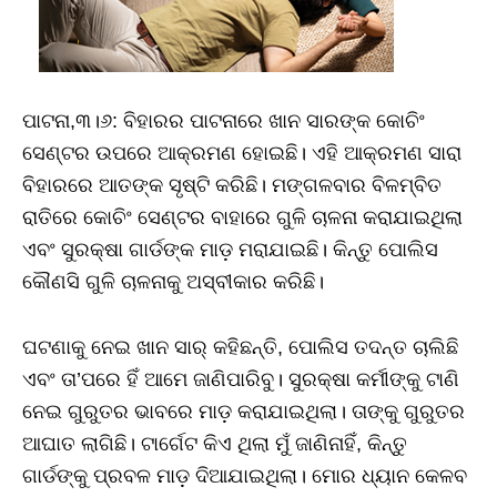
ପାଟନା,୩।୬: ବିହାରର ପାଟନାରେ ଖାନ ସାରଙ୍କ କୋଚିଂ
ସେଣ୍ଟର ଉପରେ ଆକ୍ରମଣ ହୋଇଛି। ଏହି ଆକ୍ରମଣ ସାରା
ବିହାରରେ ଆତଙ୍କ ସୃଷ୍ଟି କରିଛି। ମଙ୍ଗଳବାର ବିଳମ୍ବିତ
ରାତିରେ କୋଚିଂ ସେଣ୍ଟର ବାହାରେ ଗୁଳି ଚାଳନା କରାଯାଇଥିଲା
ଏବଂ ସୁରକ୍ଷା ଗାର୍ଡଙ୍କ ମାଡ଼ ମରାଯାଇଛି। କିନ୍ତୁ ପୋଲିସ
କୌଣସି ଗୁଳି ଚାଳନାକୁ ଅସ୍ବୀକାର କରିଛି।
ଘଟଣାକୁ ନେଇ ଖାନ ସାର୍‌ କହିଛନ୍ତି, ପୋଲିସ ତଦନ୍ତ ଚାଲିଛି
ଏବଂ ତା’ପରେ ହିଁ ଆମେ ଜାଣିପାରିବୁ। ସୁରକ୍ଷା କର୍ମୀଙ୍କୁ ଟାଣି
ନେଇ ଗୁରୁତର ଭାବରେ ମାଡ଼ କରାଯାଇଥିଲା। ତାଙ୍କୁ ଗୁରୁତର
ଆଘାତ ଲାଗିଛି। ଟାର୍ଗେଟ କିଏ ଥିଲା ମୁଁ ଜାଣିନାହିଁ, କିନ୍ତୁ
ଗାର୍ଡଙ୍କୁ ପ୍ରବଳ ମାଡ଼ ଦିଆଯାଇଥିଲା। ମୋର ଧ୍ୟାନ କେଳବ