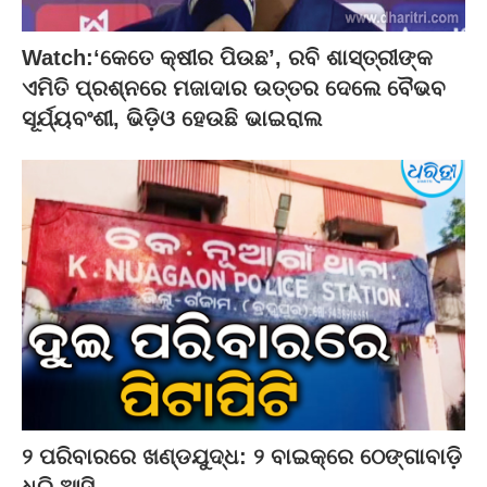
Watch:‘କେତେ କ୍ଷୀର ପିଉଛ’, ରବି ଶାସ୍ତ୍ରୀଙ୍କ
ଏମିତି ପ୍ରଶ୍ନରେ ମଜାଦାର ଉତ୍ତର ଦେଲେ ବୈଭବ
ସୂର୍ଯ୍ୟବଂଶୀ, ଭିଡ଼ିଓ ହେଉଛି ଭାଇରାଲ
୨ ପରିବାରରେ ଖଣ୍ଡଯୁଦ୍ଧ: ୨ ବାଇକ୍‌ରେ ଠେଙ୍ଗାବାଡ଼ି
ଧରି ଆସି…