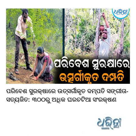
ପରିବେଶ ସୁରକ୍ଷାରେ ଉତ୍ସର୍ଗୀକୃତ ଦମ୍ପତି ସଙ୍ଗୀତା-
ସତ୍ୟଜିତ: ୩୦୦ରୁ ଅଧିକ ଘରଚଟିଆ ସଂରକ୍ଷଣ