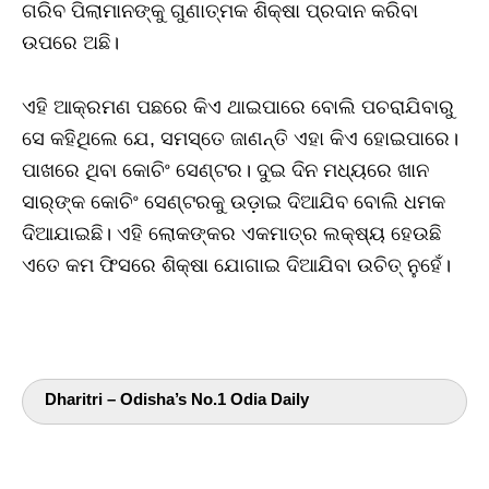
ଗରିବ ପିଲାମାନଙ୍କୁ ଗୁଣାତ୍ମକ ଶିକ୍ଷା ପ୍ରଦାନ କରିବା
ଉପରେ ଅଛି।
ଏହି ଆକ୍ରମଣ ପଛରେ କିଏ ଥାଇପାରେ ବୋଲି ପଚରାଯିବାରୁ
ସେ କହିଥିଲେ ଯେ, ସମସ୍ତେ ଜାଣନ୍ତି ଏହା କିଏ ହୋଇପାରେ।
ପାଖରେ ଥିବା କୋଚିଂ ସେଣ୍ଟର। ଦୁଇ ଦିନ ମଧ୍ୟରେ ଖାନ
ସାର୍‌ଙ୍କ କୋଚିଂ ସେଣ୍ଟରକୁ ଉଡ଼ାଇ ଦିଆଯିବ ବୋଲି ଧମକ
ଦିଆଯାଇଛି। ଏହି ଲୋକଙ୍କର ଏକମାତ୍ର ଲକ୍ଷ୍ୟ ହେଉଛି
ଏତେ କମ ଫିସରେ ଶିକ୍ଷା ଯୋଗାଇ ଦିଆଯିବା ଉଚିତ୍‌ ନୁହେଁ।
Dharitri – Odisha’s No.1 Odia Daily