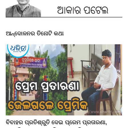
ଆନ୍ଦୋଳନର ତିନୋଟି କଥା
ବିବାହର ପ୍ରତିଶ୍ରୁତି ଦେଇ ପ୍ରେମ ପ୍ରତାରଣା,