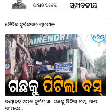
ନୈତିକ ଦୁର୍ବଳତାର ପ୍ରତୀକ
ଭୟାବହ ସଡ଼କ ଦୁର୍ଘଟଣା: ଗଛକୁ ପିଟିଲା ବସ୍‌, ଆଉ
ତା’ପରେ..