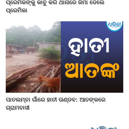
ପ୍ରେମିକଙ୍କୁ କାବୁ କରି ଥାନାରେ ଜିମା ଦେଲେ
ପ୍ରେମିକା
ପାତଲମ୍ବା ଗାଁରେ ହାତୀ ତାଣ୍ଡବ: ଆତଙ୍କରେ
ଗ୍ରାମବାସୀ