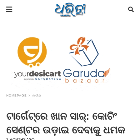
HOMEPAGE
ଜାତୀୟ
ଟାର୍ଗେଟ୍‌ରେ ଖାନ ସାର୍‌: କୋଚିଂ
ସେଣ୍ଟର ଉଡ଼ାଇ ଦେବାକୁ ଧମକ
2 MONTHS AGO