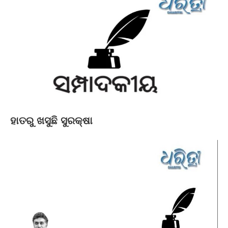
ହାତରୁ ଖସୁଛି ସୁରକ୍ଷା