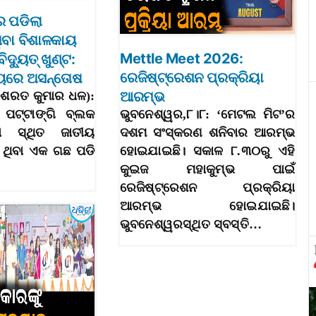
 ପଡିଲା
ିବା ବିଶାଳକାୟ
Mettle Meet 2026:
ଦ୍ୟୁତ୍‌ ଖୁଣ୍ଟ:
ରେଜିଷ୍ଟ୍ରେଶନ ପ୍ରକ୍ରିୟା
ୟରେ ଅସନ୍ତୋଷ
ଆରମ୍ଭ
୮(ଶରତ କୁମାର ଧଳ):
 ପଟ୍ଟାଙ୍ଗି ବ୍ଲକ
ଭୁବନେଶ୍ୱର,୮।୮: ‘ମେଟଲ ମିଟ’ର
 ସ୍ଥିତ ଜାତୀୟ
ଦଶମ ସଂସ୍କରଣ ଶନିବାର ଆରମ୍ଭ
ଥିବା ଏକ ଗଛ ପଡି
ହୋଇଯାଇଛି। ସକାଳ ୮.୩୦ରୁ ଏହି
କୁଇଜ ମହାକୁମ୍ଭ ପାଇଁ
ରେଜିଷ୍ଟ୍ରେଶନ ପ୍ରକ୍ରିୟା
ଆରମ୍ଭ ହୋଇଯାଇଛି।
ଭୁବନେଶ୍ୱରସ୍ଥିତ ସ୍ବସ୍ତି…