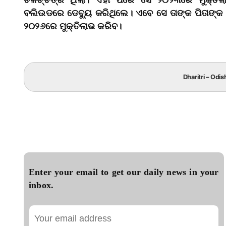
ଚଳଚ୍ଚିତ୍ର ଥିଲା। ଏହା ପରେ ସେ ୨୦୨୩ରେ ମୁକ୍ତିଲାଭ
ବଲିଉଡରେ ଡେବ୍ୟୁ କରିଥିଲେ। ଏବେ ସେ ତାଙ୍କ ପିତାଙ୍କ 
୨୦୨୬ରେ ମୁକ୍ତିଲାଭ କରିବ।
Dharitri – Odis
Enter your email to get our daily news in your
inbox.