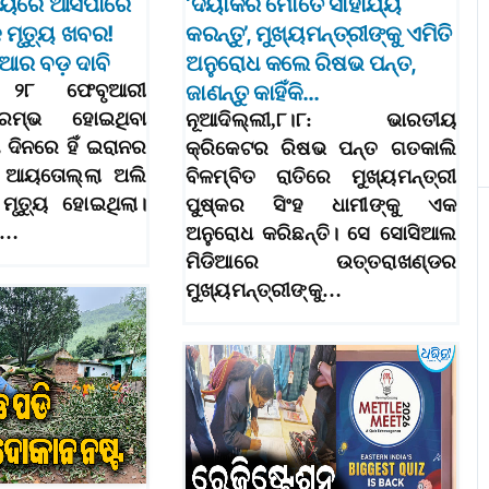
ୟରେ ଆସିପାରେ
‘ଦୟାକରି ମୋତେ ସାହାଯ୍ୟ
ମୃତ୍ୟୁ ଖବର!
କରନ୍ତୁ’, ମୁଖ୍ୟମନ୍ତ୍ରୀଙ୍କୁ ଏମିତି
ିଆର ବଡ଼ ଦାବି
ଅନୁରୋଧ କଲେ ରିଷଭ ପନ୍ତ,
: ୨୮ ଫେବୃଆରୀ
ଜାଣନ୍ତୁ କାହିଁକି…
ମ୍ଭ ହୋଇଥିବା
ନୂଆଦିଲ୍ଲୀ,୮।୮: ଭାରତୀୟ
 ଦିନରେ ହିଁ ଇରାନର
କ୍ରିକେଟର ରିଷଭ ପନ୍ତ ଗତକାଲି
ର ଆୟତୋଲ୍ଲା ଅଲି
ବିଳମ୍ବିତ ରାତିରେ ମୁଖ୍ୟମନ୍ତ୍ରୀ
ମୃତ୍ୟୁ ହୋଇଥିଲା।
ପୁଷ୍କର ସିଂହ ଧାମୀଙ୍କୁ ଏକ
କ…
ଅନୁରୋଧ କରିଛନ୍ତି। ସେ ସୋସିଆଲ
ମିଡିଆରେ ଉତ୍ତରାଖଣ୍ଡର
ମୁଖ୍ୟମନ୍ତ୍ରୀଙ୍କୁ…