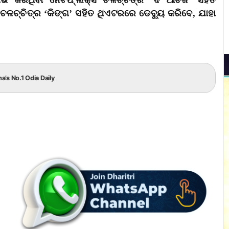
 କରିଥିବା ନେଟଫ୍ଲିକ୍ସ ଚଳଚ୍ଚିତ୍ର ‘ଦି ଆର୍ଚିଜ’ ସହିତ
ଚଳଚ୍ଚିତ୍ର ‘କିଙ୍ଗ’ ସହିତ ଥିଏଟରରେ ଡେବ୍ୟୁ କରିବେ, ଯାହା
ha’s No.1 Odia Daily