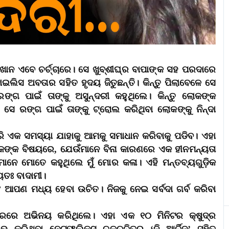
ଖାନ ଏବେ ଚର୍ଚ୍ଚାରେ। ସେ ଖୁବ୍‌ଶୀଘ୍ର ବାପାଙ୍କ ସହ ପରଦାରେ
ଟାଇଲିସ ଅବତାର ସହିତ ହୃଦୟ ଜିତୁଛନ୍ତି। କିନ୍ତୁ ପିଲାବେଳେ ସେ
୍ଗ ପାଇଁ ତାଙ୍କୁ ଅସୁନ୍ଦରୀ କହୁଥିଲେ। କିନ୍ତୁ ଲୋକଙ୍କ
ସେ ରଙ୍ଗ ପାଇଁ ତାଙ୍କୁ ଟ୍ରୋଲ କରିଥିବା ଲୋକଙ୍କୁ ନିନ୍ଦା
 ଏପରି ଏକ ସମସ୍ୟା ଯାହାକୁ ଆମକୁ ସମାଧାନ କରିବାକୁ ପଡିବ। ଏହା
ବକଙ୍କ ବିଷୟରେ, ଯେଉଁମାନେ ବିନା କାରଣରେ ଏକ ହୀନମନ୍ୟତା
କମାନେ ମୋତେ କହୁଥିଲେ ମୁଁ ମୋର କଳା। ଏହି ମନ୍ତବ୍ୟଗୁଡ଼ିକ
ୟତଃ ବାଦାମୀ।
 ଏବଂ ଆପଣ ମଧ୍ୟ ହେବା ଉଚିତ। ନିଜକୁ ନେଇ ସର୍ବଦା ଗର୍ବ କରିବା
ିତ୍ରରେ ଅଭିନୟ କରିଥିଲେ। ଏହା ଏକ ୧୦ ମିନିଟର କ୍ଷୁଦ୍ର