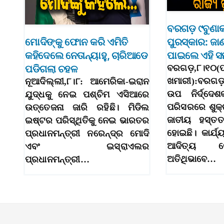
ବରଗଡ଼ ୯ବୁଣାକ
ମୋଦିଙ୍କୁ ଫୋନ କରି ଏମିତି
ପୁରସ୍କାର: ଜାଣ
କହିଦେଲେ ନେତାନ୍ୟାହୁ, ଚାରିଆଡେ
ପାଇଲେ ଏହି ସ
ପଡିଗଲା ଚହଳ
ବରଗଡ଼,୮।୧୦(ପ
ଖମାରୀ):ବରଗଡ
ନୂଆଦିଲ୍ଲୀ,୮।୮: ଆମେରିକା-ଇରାନ
ଉପ ନିର୍ଦ୍ଦେଶ
ଯୁଦ୍ଧକୁ ନେଇ ପଶ୍ଚିମ ଏସିଆରେ
ପରିସରରେ ଶୁକ୍
ଉତ୍ତେଜନା ଜାରି ରହିଛି। ମିଡିଲ
ଜାତୀୟ ହସ୍ତତ
ଇଷ୍ଟର ପରିସ୍ଥିତିକୁ ନେଇ ଭାରତର
ହୋଇଛି। କାର୍ଯ
ପ୍ରଧାନମନ୍ତ୍ରୀ ନରେନ୍ଦ୍ର ମୋଦି
ଆଦିତ୍ୟ 
ଏବଂ ଇସ୍ରାଏଲର
ଅତିଥିଭାବେ…
ପ୍ରଧାନମନ୍ତ୍ରୀ…