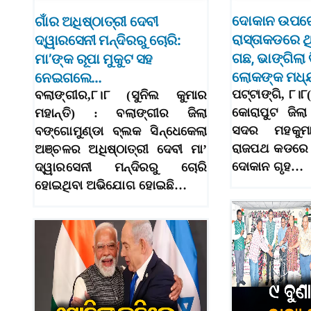
ଦୋକାନ ଉପରେ
ଗାଁର ଅଧିଷ୍ଠାତ୍ରୀ ଦେବୀ
ରାସ୍ତାକଡରେ ଥ
ଦ୍ୱାରସେନୀ ମନ୍ଦିରରୁ ଚୋରି:
ଗଛ, ଭାଙ୍ଗିଲା ବି
ମା’ଙ୍କ ରୂପା ମୁକୁଟ ସହ
ଲୋକଙ୍କ ମଧ୍
ନେଇଗଲେ…
ପଟ୍ଟାଙ୍ଗି, ୮।
ବଲାଙ୍ଗୀର,୮।୮ (ସୁନିଲ କୁମାର
କୋରାପୁଟ ଜିଲା
ମହାନ୍ତି) : ବଲାଙ୍ଗୀର ଜିଲା
ସଦର ମହକୁମା
ବଙ୍ଗୋମୁଣ୍ଡା ବ୍ଲକ ସିନ୍ଧେକେଲା
ରାଜପଥ କଡରେ 
ଅଞ୍ଚଳର ଅଧିଷ୍ଠାତ୍ରୀ ଦେବୀ ମା’
ଦୋକାନ ଗୃହ…
ଦ୍ୱାରସେନୀ ମନ୍ଦିରରୁ ଚୋରି
ହୋଇଥିବା ଅଭିଯୋଗ ହୋଇଛି…