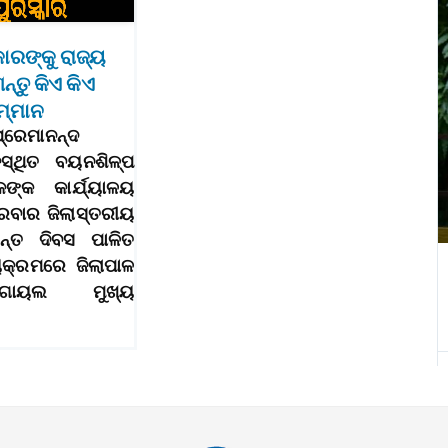
ାରଙ୍କୁ ରାଜ୍ୟ
ନ୍ତୁ କିଏ କିଏ
ମ୍ମାନ
୍ରେମାନନ୍ଦ
଼ସ୍ଥିତ ବୟନଶିଳ୍ପ
କଙ୍କ କାର୍ଯ୍ୟାଳୟ
ରବାର ଜିଲାସ୍ତରୀୟ
ନ୍ତ ଦିବସ ପାଳିତ
୍ୟକ୍ରମରେ ଜିଲାପାଳ
ଗୋୟଲ ମୁଖ୍ୟ