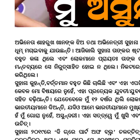
ଅଭିନେତା ଶାହରୁଖ ଖାନଙ୍କ ଝିଅ ତଥା ଅଭିନେତ୍ରୀ ସୁହାନା 
ଧୂମ୍‌ ମଚାଇବାକୁ ଯାଉଛନ୍ତି। ଆଜିକାଲି ସୁହାନା ତାଙ୍କର ଷ୍
ବହୁତ କଳା ଥିଲେ ଏବଂ ଲୋକମାନେ ପ୍ରାୟତଃ ତାଙ୍କ ରଙ
ମନ୍ତବ୍ୟରେ ସେ ନିରୁତ୍ସାହିତ ହୋଇ ନ ଥିଲେ। ନିକଟରେ 
କରିଥିଲେ।
ସୁହାନା କୁହନ୍ତି,ବର୍ତ୍ତମାନ ବହୁତ କିଛି ଚାଲିଛି ଏବଂ ଏହା
କେବଳ ମୋ ବିଷୟରେ ନୁହେଁ, ଏହା ପ୍ରତ୍ୟେକ ଯୁବତୀ/ଯୁ
ସହିତ ବଢ଼ିଥାନ୍ତି। ଯେତେବେଳେ ମୁଁ ୧୨ ବର୍ଷର ଥିଲି ଲୋ
ଭାରତୀୟମାନେ ଦିଅନ୍ତି, ଯଦିଓ ଆମେ ଭାରତୀୟମାନେ ମୁଖ୍
ହଁ ମୁଁ ଗୋରା ନୁହେଁ, ଅସୁନ୍ଦରୀ। ଏହା ସତ୍ତ୍ୱେ ମୁଁ ଖୁସି
ଉଚିତ୍‌।
ସୁହାନା ୨୦୧୯ରେ ‘ଦି ଗ୍ରେ ପାର୍ଟ ଅଫ ବ୍ଲୁ’ ଚଳଚ୍ଚ