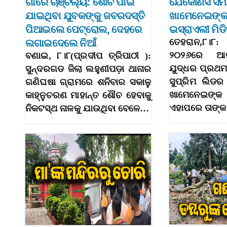
ଗାଁରେ ଚାଞ୍ଚଲ୍ୟ: ଶୌଚ ପାଇଁ
ଯେକୌଣସି ସମ
ଯାଇଥିବା ଯୁବକଙ୍କୁ ଜବରଦସ୍ତି
ଖାମେନେଇଙ୍କ 
ପିଆଇଲେ ପେଟ୍ରୋଲ, ଦେହରେ
ଇସ୍ରାଏଲୀ ମିଡ
ଲଗାଇଦେଲେ ନିଆଁ
ତେହରାନ,୮।୮
୨୦୨୬ରେ ଆର
ବଣାଇ, ୮।୮(ପ୍ରଦୀପ ତ୍ରିପାଠୀ ):
ଯୁଦ୍ଧର ପ୍ରଥମ
ସୁନ୍ଦରଗଡ ଜିଲା ଲହୁଣୀପଡ଼ା ଥାନାର
ସୁପ୍ରିମ ଲିଡ
ଗଣିଘଷା ଗ୍ରାମରେ ଶନିବାର ସକାଳୁ
ଖାମେନେଇଙ୍କ 
କାହ୍ନୁଚରଣ ମାହାନ୍ତ ଶୌଚ ହେବାକୁ
ଏହାପରେ ତାଙ୍
ନିକଟସ୍ଥ ନାଳକୁ ଯାଉଥିବା ବେଳେ…