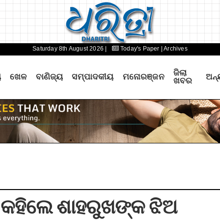
Saturday 8th August 2026 |
Today's Paper
| Archives
ଜିଲା
ୟ
ଖେଳ
ବାଣିଜ୍ୟ
ସମ୍ପାଦକୀୟ
ମନୋରଞ୍ଜନ
ଅନ୍
ଖବର
ତି କହିଲେ ଶାହରୁଖଙ୍କ ଝିଅ