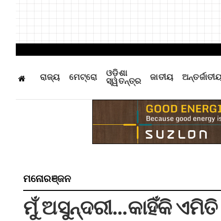
ଓଡ଼ିଶା
ରାଜ୍ୟ
ମେଟ୍ରୋ
ଜାତୀୟ
ଅନ୍ତର୍ଜାତୀ
ସ୍ୱତନ୍ତ୍ର
ମନୋରଞ୍ଜନ
ମୁଁ ଅସୁନ୍ଦରୀ…କାହିଁକି ଏମି