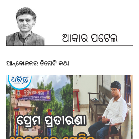
ଆନ୍ଦୋଳନର ତିନୋଟି କଥା