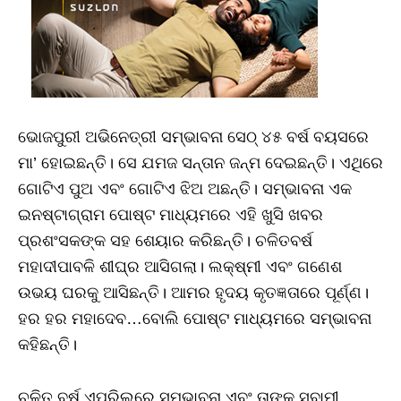
ଭୋଜପୁରୀ ଅଭିନେତ୍ରୀ ସମ୍ଭାବନା ସେଠ୍‌ ୪୫ ବର୍ଷ ବୟସରେ
ମା’ ହୋଇଛନ୍ତି। ସେ ଯମଜ ସନ୍ତାନ ଜନ୍ମ ଦେଇଛନ୍ତି। ଏଥିରେ
ଗୋଟିଏ ପୁଅ ଏବଂ ଗୋଟିଏ ଝିଅ ଅଛନ୍ତି। ସମ୍ଭାବନା ଏକ
ଇନଷ୍ଟାଗ୍ରାମ ପୋଷ୍ଟ ମାଧ୍ୟମରେ ଏହି ଖୁସି ଖବର
ପ୍ରଶଂସକଙ୍କ ସହ ଶେୟାର କରିଛନ୍ତି। ଚଳିତବର୍ଷ
ମହାଦୀପାବଳି ଶୀଘ୍ର ଆସିଗଲା। ଲକ୍ଷ୍ମୀ ଏବଂ ଗଣେଶ
ଉଭୟ ଘରକୁ ଆସିଛନ୍ତି। ଆମର ହୃଦୟ କୃତଜ୍ଞତାରେ ପୂର୍ଣ୍ଣ।
ହର ହର ମହାଦେବ…ବୋଲି ପୋଷ୍ଟ ମାଧ୍ୟମରେ ସମ୍ଭାବନା
କହିଛନ୍ତି।
ଚଳିତ ବର୍ଷ ଏପ୍ରିଲରେ ସମ୍ଭାବନା ଏବଂ ତାଙ୍କ ସ୍ବାମୀ