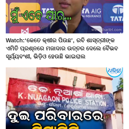
Watch:‘କେତେ କ୍ଷୀର ପିଉଛ’, ରବି ଶାସ୍ତ୍ରୀଙ୍କ
ଏମିତି ପ୍ରଶ୍ନରେ ମଜାଦାର ଉତ୍ତର ଦେଲେ ବୈଭବ
ସୂର୍ଯ୍ୟବଂଶୀ, ଭିଡ଼ିଓ ହେଉଛି ଭାଇରାଲ