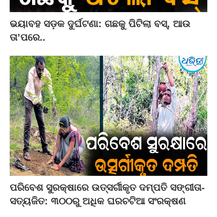
ଭୟାବହ ସଡ଼କ ଦୁର୍ଘଟଣା: ଗଛକୁ ପିଟିଲା ବସ୍‌, ଆଉ
ତା’ପରେ..
ପରିବେଶ ସୁରକ୍ଷାରେ ଉତ୍ସର୍ଗୀକୃତ ଦମ୍ପତି ସଙ୍ଗୀତା-
ସତ୍ୟଜିତ: ୩୦୦ରୁ ଅଧିକ ଘରଚଟିଆ ସଂରକ୍ଷଣ