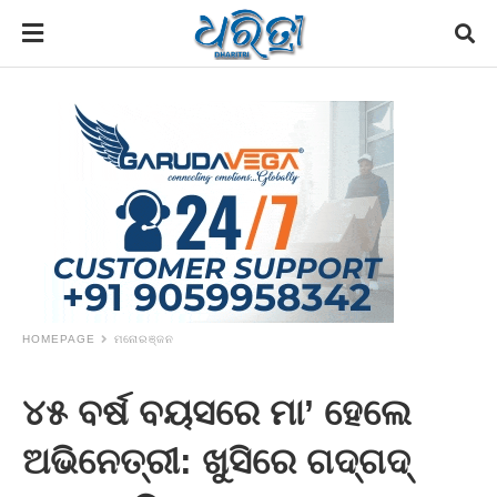
HOMEPAGE
ମନୋରଞ୍ଜନ
୪୫ ବର୍ଷ ବୟସରେ ମା’ ହେଲେ
ଅଭିନେତ୍ରୀ: ଖୁସିରେ ଗଦ୍‌ଗଦ୍‌