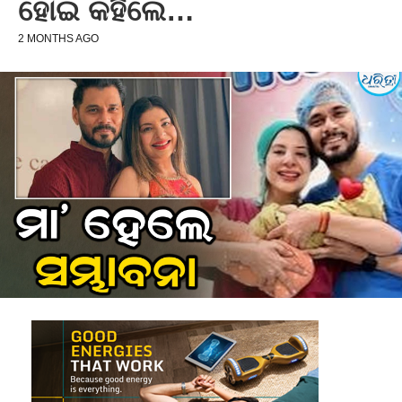
ହୋଇ କହିଲେ…
2 MONTHS AGO