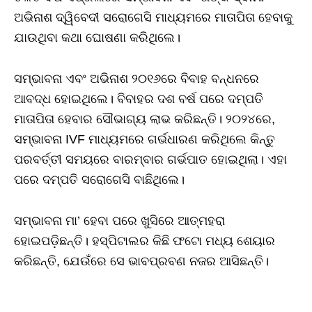
ଅଭିନାଶ ଦ୍ୱିବେଦୀ ସରୋଗେସି ମାଧ୍ୟମରେ ମାତାପିତା ହେବାକୁ
ଯାଉଥିବା କଥା ଘୋଷଣା କରିଥିଲେ।
ସମ୍ଭାବନା ଏବଂ ଅଭିନାଶ ୨୦୧୬ରେ ବିବାହ ବନ୍ଧନରେ
ଆବଦ୍ଧ ହୋଇଥିଲେ। ବିବାହର ଦଶ ବର୍ଷ ପରେ ଦମ୍ପତି
ମାତାପିତା ହେବାର ସୌଭାଗ୍ୟ ଲାଭ କରିଛନ୍ତି। ୨୦୨୪ରେ,
ସମ୍ଭାବନା IVF ମାଧ୍ୟମରେ ଗର୍ଭଧାରଣ କରିଥିଲେ କିନ୍ତୁ
ପରବର୍ତ୍ତୀ ସମୟରେ ବାରମ୍ବାର ଗର୍ଭପାତ ହୋଇଥିଲା। ଏହା
ପରେ ଦମ୍ପତି ସରୋଗେସି ବାଛିଥିଲେ।
ସମ୍ଭାବନା ମା’ ହେବା ପରେ ଖୁସିରେ ଆତ୍ମହରା
ହୋଇପଡ଼ିଛନ୍ତି। ହସ୍ପିଟାଲର କିଛି ଫଟୋ ମଧ୍ୟ ଶେୟାର
କରିଛନ୍ତି, ଯେଉଁରେ ସେ ଭାବପ୍ରବଣ ନଜର ଆସିଛନ୍ତି।