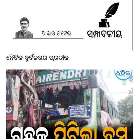
ନୈତିକ ଦୁର୍ବଳତାର ପ୍ରତୀକ