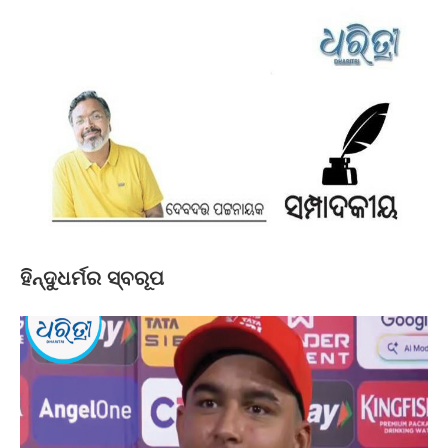
ହିନ୍ଦୁଧର୍ମର ସ୍ବରୂପ