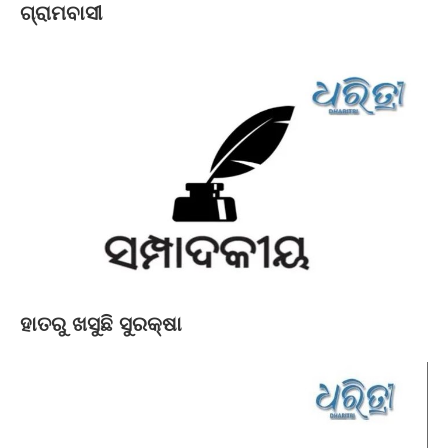
ଗ୍ରାମବାସୀ
ହାତରୁ ଖସୁଛି ସୁରକ୍ଷା