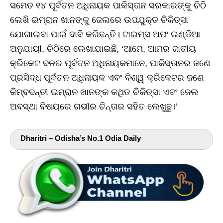
ସମେତ ୧୪ ପୂର୍ବତନ ଅଧିନାୟକ ପାକିସ୍ତାନ ସରକାରଙ୍କୁ ଚିଠି
ଲେଖି ଇମ୍ରାନ ଖାନଙ୍କୁ ଜେଲରେ ଉପଯୁକ୍ତ ଚିକିତ୍ସା
ଯୋଗାଇବା ପାଇଁ ଦାବି କରିଛନ୍ତି। ଟାଇମ୍ସ ଅଫ ଇଣ୍ଡିଆ
ଅନୁଯାୟୀ, ଚିଠିରେ ଲେଖାଯାଇଛି, ‘ଆମେ, ଆମର ଜାତୀୟ
କ୍ରିକେଟ ଦଳର ପୂର୍ବତନ ଅଧିନାୟକମାନେ, ପାକିସ୍ତାନର ଜଣେ
ପ୍ରସିଦ୍ଧ ପୂର୍ବତନ ଅଧିନାୟକ ଏବଂ ବିଶ୍ୱ କ୍ରିକେଟର ଜଣେ
କିମ୍ବଦନ୍ତୀ ଇମ୍ରାନ ଖାନଙ୍କ କଥିତ ଚିକିତ୍ସା ଏବଂ ଜେଲ
ଅବସ୍ଥା ବିଷୟରେ ଗଭୀର ଚିନ୍ତାର ସହିତ ଲେଖୁଛୁ।’
Dharitri – Odisha’s No.1 Odia Daily