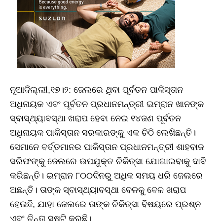
ନୂଆଦିଲ୍ଲୀ,୧୭।୨: ଜେଲରେ ଥିବା ପୂର୍ବତନ ପାକିସ୍ତାନ
ଅଧିନାୟକ ଏବଂ ପୂର୍ବତନ ପ୍ରଧାନମନ୍ତ୍ରୀ ଇମ୍ରାନ ଖାନଙ୍କ
ସ୍ବାସ୍ଥ୍ୟାବସ୍ଥା ଖରାପ ହେବା ନେଇ ୧୪ଜଣ ପୂର୍ବତନ
ଅଧିନାୟକ ପାକିସ୍ତାନ ସରକାରଙ୍କୁ ଏକ ଚିଠି ଲେଖିଛନ୍ତି।
ସେମାନେ ବର୍ତ୍ତମାନର ପାକିସ୍ତାନ ପ୍ରଧାନମନ୍ତ୍ରୀ ଶାହବାଜ
ସରିଫଙ୍କୁ ଜେଲରେ ଉପଯୁକ୍ତ ଚିକିତ୍ସା ଯୋଗାଇବାକୁ ଦାବି
କରିଛନ୍ତି। ଇମ୍ରାନ ୮୦୦ଦିନରୁ ଅଧିକ ସମୟ ଧରି ଜେଲରେ
ଅଛନ୍ତି। ତାଙ୍କ ସ୍ବାସ୍ଥ୍ୟାବସ୍ଥା ବେଳକୁ ବେଳ ଖରାପ
ହେଉଛି, ଯାହା ଜେଲରେ ତାଙ୍କ ଚିକିତ୍ସା ବିଷୟରେ ପ୍ରଶ୍ନ
ଏବଂ ଚିନ୍ତା ସୃଷ୍ଟି କରୁଛି।