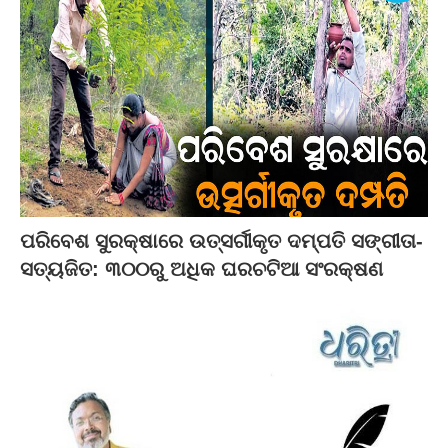
ପରିବେଶ ସୁରକ୍ଷାରେ ଉତ୍ସର୍ଗୀକୃତ ଦମ୍ପତି ସଙ୍ଗୀତା-
ସତ୍ୟଜିତ: ୩୦୦ରୁ ଅଧିକ ଘରଚଟିଆ ସଂରକ୍ଷଣ