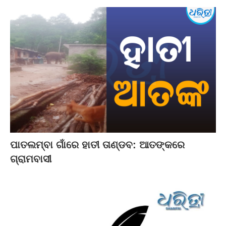
ପାତଲମ୍ବା ଗାଁରେ ହାତୀ ତାଣ୍ଡବ: ଆତଙ୍କରେ
ଗ୍ରାମବାସୀ