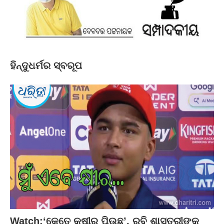
ହିନ୍ଦୁଧର୍ମର ସ୍ବରୂପ
Watch:‘କେତେ କ୍ଷୀର ପିଉଛ’, ରବି ଶାସ୍ତ୍ରୀଙ୍କ