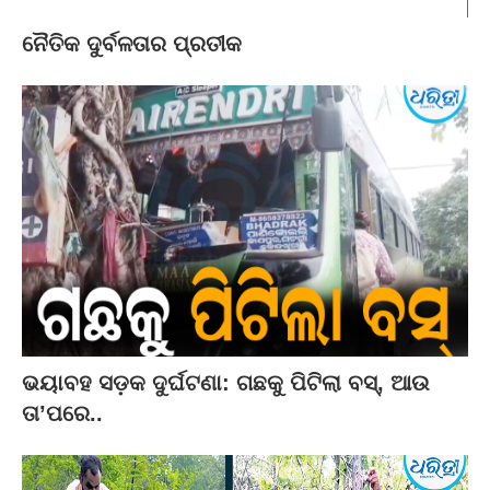
ନୈତିକ ଦୁର୍ବଳତାର ପ୍ରତୀକ
ଭୟାବହ ସଡ଼କ ଦୁର୍ଘଟଣା: ଗଛକୁ ପିଟିଲା ବସ୍‌, ଆଉ
ତା’ପରେ..