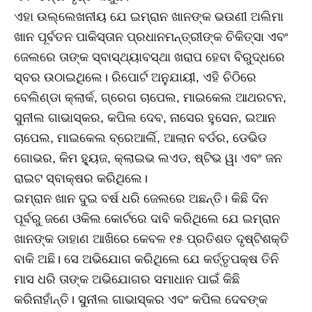
ଏହା ଉଲ୍ଲେଖନୀୟ ଯେ ଇମ୍ରାନ ଖାନଙ୍କ ଭଉଣୀ ଅଲିମା
ଖାନ ପୂର୍ବତନ ପାକିସ୍ତାନ ପ୍ରଧାନମନ୍ତ୍ରୀଙ୍କ ଚିକିତ୍ସା ଏବଂ
ଜେଲରେ ତାଙ୍କ ସ୍ବାସ୍ଥ୍ୟାବସ୍ଥା ଖରାପ ହେବା ବିରୁଦ୍ଧରେ
ସ୍ବର ଉଠାଇଥିଲେ। ରିପୋର୍ଟ ଅନୁଯାୟୀ, ଏହି ଚିଠିରେ
ବେଲିଣ୍ଡା କ୍ଲାର୍କ, ଗ୍ରେଗ ଚାପେଲ, ମାଇକେଲ ଆଥରଟନ,
ସୁନୀଲ ଗାଭାସ୍କର, କପିଲ ଦେବ, ନାସେର ହୁସେନ, ଇଆନ
ଚାପେଲ, ମାଇକେଲ ବ୍ରେଆର୍ଲି, ଆଲାନ ବର୍ଡର, ଡେଭିଡ
ଗୋଭର, କିମ ହ୍ୟୁଜ, କ୍ଲାଇଭ ଲଏଡ, ଷ୍ଟିଭ ୱା ଏବଂ ଜନ
ରାଇଟ ସ୍ବାକ୍ଷର କରିଥିଲେ।
ଇମ୍ରାନ ଖାନ ଦୁଇ ବର୍ଷ ଧରି ଜେଲରେ ଅଛନ୍ତି। କିଛି ଦିନ
ପୂର୍ବରୁ ଜଣେ ଓକିଲ କୋର୍ଟରେ ଦାବି କରିଥିଲେ ଯେ ଇମ୍ରାନ
ଖାନଙ୍କ ଡାହାଣ ଆଖିରେ କେବଳ ୧୫ ପ୍ରତିଶତ ଦୃଷ୍ଟିଶକ୍ତି
ବାକି ଅଛି। ସେ ଅଭିଯୋଗ କରିଥିଲେ ଯେ କର୍ତ୍ତୃପକ୍ଷ ତିନି
ମାସ ଧରି ତାଙ୍କ ଅଭିଯୋଗର ସମାଧାନ ପାଇଁ କିଛି
କରିନାହାଁନ୍ତି। ସୁନୀଲ ଗାଭାସ୍କର ଏବଂ କପିଲ ଦେବଙ୍କ