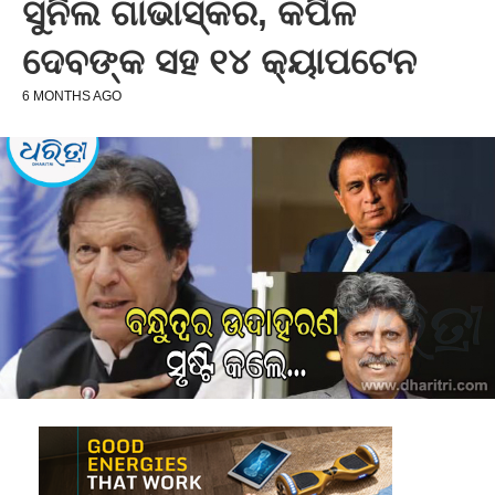
ସୁନିଲ ଗାଭାସ୍କର, କପିଳ
ଦେବଙ୍କ ସହ ୧୪ କ୍ୟାପଟେନ
6 MONTHS AGO