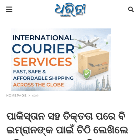
HOMEPAGE
ଖେଳ
ପାକିସ୍ତାନ ସହ ତିକ୍ତତା ପରେ ବି
ଇମ୍ରାନଙ୍କ ପାଇଁ ଚିଠି ଲେଖିଲେ