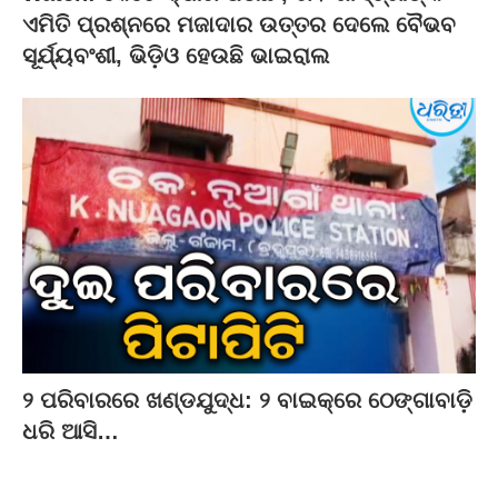
ଏମିତି ପ୍ରଶ୍ନରେ ମଜାଦାର ଉତ୍ତର ଦେଲେ ବୈଭବ
ସୂର୍ଯ୍ୟବଂଶୀ, ଭିଡ଼ିଓ ହେଉଛି ଭାଇରାଲ
୨ ପରିବାରରେ ଖଣ୍ଡଯୁଦ୍ଧ: ୨ ବାଇକ୍‌ରେ ଠେଙ୍ଗାବାଡ଼ି
ଧରି ଆସି…