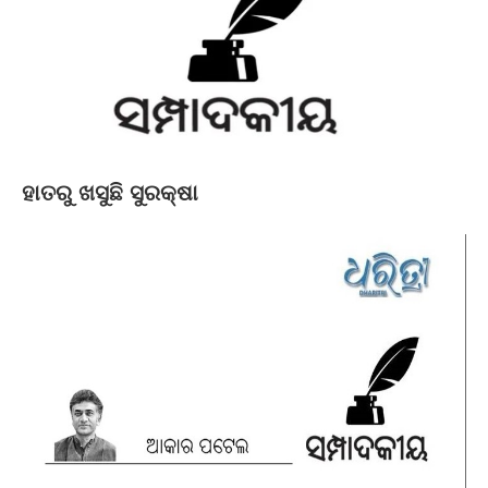
ହାତରୁ ଖସୁଛି ସୁରକ୍ଷା