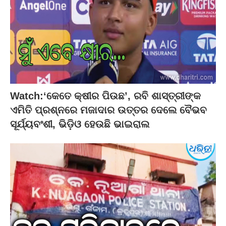
Watch:‘କେତେ କ୍ଷୀର ପିଉଛ’, ରବି ଶାସ୍ତ୍ରୀଙ୍କ
ଏମିତି ପ୍ରଶ୍ନରେ ମଜାଦାର ଉତ୍ତର ଦେଲେ ବୈଭବ
ସୂର୍ଯ୍ୟବଂଶୀ, ଭିଡ଼ିଓ ହେଉଛି ଭାଇରାଲ