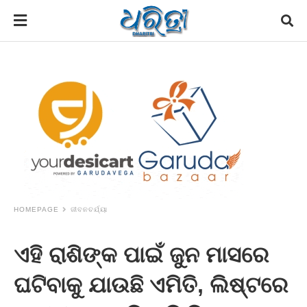
HOMEPAGE
ଜୀବନଚର୍ଯ୍ୟା
ଏହି ରାଶିଙ୍କ ପାଇଁ ଜୁନ ମାସରେ
ଘଟିବାକୁ ଯାଉଛି ଏମିତି, ଲିଷ୍ଟରେ