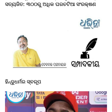
ସତ୍ୟଜିତ: ୩୦୦ରୁ ଅଧିକ ଘରଚଟିଆ ସଂରକ୍ଷଣ
ହିନ୍ଦୁଧର୍ମର ସ୍ବରୂପ