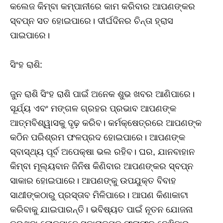
କଲେଜ କିମ୍ବା କମ୍ପାନୀରେ କାମ କରିବାର ଆପଣଙ୍କର
ସ୍ବପ୍ନ ସତ ହୋଇପାରେ। ଦୀର୍ଘଦିନର ଚିନ୍ତା ହ୍ରାସ
ପାଇପାରେ।
ସିଂହ ରାଶି:
ଜୁନ ରାଶି ସିଂହ ରାଶି ପାଇଁ ଅନେକ ଶୁଭ ଖବର ଆଣିପାରେ।
ସୂର୍ଯ୍ୟ ଏବଂ ମଙ୍ଗଳ ଗ୍ରହର ପ୍ରଭାବ ଆପଣଙ୍କ
ଆତ୍ମବିଶ୍ୱାସକୁ ଦୃଢ଼ କରିବ। କର୍ମକ୍ଷେତ୍ରରେ ଆପଣଙ୍କ
କଠିନ ପରିଶ୍ରମ ଫଳପ୍ରଦ ହୋଇପାରେ। ଆପଣଙ୍କ
ସ୍ବାସ୍ଥ୍ୟ ପୂର୍ବ ଅପେକ୍ଷା ଭଲ ରହିବ। ଘର, ଯାନବାହାନ
କିମ୍ବା ମୂଲ୍ୟବାନ ଜିନିଷ କିଣିବାର ଆପଣଙ୍କର ସ୍ବପ୍ନ
ସାକାର ହୋଇପାରେ। ଆପଣଙ୍କୁ ଉପଯୁକ୍ତ ବିବାହ
ସାଥୀଙ୍କଠାରୁ ପ୍ରସ୍ତାବ ମିଳିପାରେ। ଆପଣ କିଣାକାଟା
କରିବାକୁ ଯାଇପାରନ୍ତି। ଭବିଷ୍ୟତ ପାଇଁ ନୂତନ ଯୋଜନା