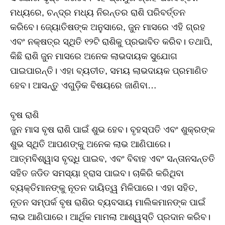
ମଧ୍ୟରେ, ଚନ୍ଦ୍ର ମଧ୍ୟ ନିରନ୍ତର ରାଶି ପରିବର୍ତ୍ତନ
କରିବେ। ଜ୍ୟୋତିଷଙ୍କ ଅନୁସାରେ, ଜୁନ ମାସରେ ଏହି ଗ୍ରହ
ଏବଂ ନକ୍ଷତ୍ର ସ୍ଥିତି ୧୨ଟି ରାଶିକୁ ପ୍ରଭାବିତ କରିବ। ତଥାପି,
କିଛି ରାଶି ଜୁନ ମାସରେ ଅନେକ ଲାଭଦାୟକ ସୁଯୋଗ
ପାଇପାରନ୍ତି। ଏହା ବ୍ୟତୀତ, ସମୟ ଲାଭଦାୟକ ପ୍ରମାଣିତ
ହେବ। ଆସନ୍ତୁ ଏଗୁଡ଼ିକ ବିଷୟରେ ଜାଣିବା…
ବୃଷ ରାଶି
ଜୁନ ମାସ ବୃଷ ରାଶି ପାଇଁ ଶୁଭ ହେବ। ବୃହସ୍ପତି ଏବଂ ଶୁକ୍ରଙ୍କ
ଶୁଭ ସ୍ଥିତି ଆପଣଙ୍କୁ ଅନେକ ଲାଭ ଆଣିପାରେ।
ଆତ୍ମବିଶ୍ୱାସ ବୃଦ୍ଧି ପାଇବ, ଏବଂ ବିବାହ ଏବଂ ସନ୍ତାନସନ୍ତତି
ସହିତ ଜଡିତ ସମସ୍ୟା ହ୍ରାସ ପାଇବ। ଚାକିରି କରିଥିବା
ବ୍ୟକ୍ତିମାନଙ୍କୁ ନୂତନ ଦାୟିତ୍ୱ ମିଳିପାରେ। ଏହା ସହିତ,
ନୂତନ ସମ୍ପର୍କ ବୃଷ ରାଶିର ବ୍ୟବସାୟ ମାଲିକମାନଙ୍କ ପାଇଁ
ଲାଭ ଆଣିପାରେ। ଆର୍ଥିକ ମାମଲା ଆଶ୍ୱସ୍ତି ପ୍ରଦାନ କରିବ।