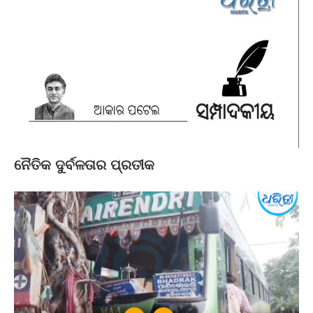
ନୈତିକ ଦୁର୍ବଳତାର ପ୍ରତୀକ