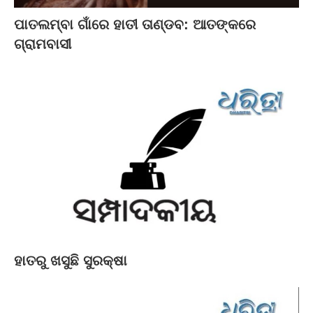
ପାତଲମ୍ବା ଗାଁରେ ହାତୀ ତାଣ୍ଡବ: ଆତଙ୍କରେ
ଗ୍ରାମବାସୀ
ହାତରୁ ଖସୁଛି ସୁରକ୍ଷା