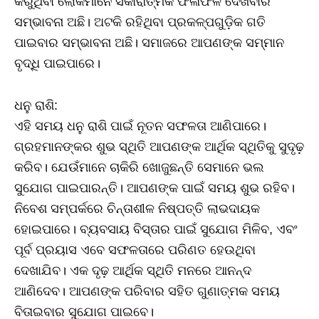
କରୁଥିବା ଲୋକମାନେ ସକାରାତ୍ମକ ଫଳାଫଳ ଦେଖିବାର
ସମ୍ଭାବନା ଅଛି। ଅଟକି ରହିଥିବା ପ୍ରକଳ୍ପଗୁଡ଼ିକ ଗତି
ପାଇବାର ସମ୍ଭାବନା ଅଛି। ସମାଜରେ ଆପଣଙ୍କ ସମ୍ମାନ
ବୃଦ୍ଧି ପାଇପାରେ।
ଧନୁ ରାଶି:
ଏହି ସମୟ ଧନୁ ରାଶି ପାଇଁ ନୂତନ ସଫଳତା ଆଣିପାରେ।
ଗ୍ରହମାନଙ୍କର ଶୁଭ ସ୍ଥିତି ଆପଣଙ୍କ ଆର୍ଥିକ ସ୍ଥିତିକୁ ସୁଦୃଢ଼
କରିବ। ଯେଉଁମାନେ ଚାକିରି ଖୋଜୁଛନ୍ତି ସେମାନେ ଭଲ
ସୁଯୋଗ ପାଇପାରନ୍ତି। ଆପଣଙ୍କ ପାଇଁ ସମୟ ଶୁଭ ରହିବ।
ନିବେଶ ସମ୍ପର୍କରେ ଚିନ୍ତାଶୀଳ ନିଷ୍ପତ୍ତି ଲାଭଦାୟକ
ହୋଇପାରେ। ବ୍ୟବସାୟ ବିସ୍ତାର ପାଇଁ ସୁଯୋଗ ମିଳିବ, ଏବଂ
ପୂର୍ବ ପ୍ରୟାସ ଏବେ ସଫଳତାରେ ପରିଣତ ହେଉଥିବା
ଦେଖାଯିବ। ଏକ ଦୃଢ଼ ଆର୍ଥିକ ସ୍ଥିତି ମନରେ ଆନନ୍ଦ
ଆଣିଦେବ। ଆପଣଙ୍କ ପରିବାର ସହିତ ଗୁଣାତ୍ମକ ସମୟ
ବିତାଇବାର ସୁଯୋଗ ପାଇବେ।