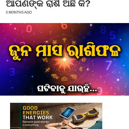
ଆପଣଙ୍କ ରାଶି ଅଛି କି?
3 MONTHS AGO