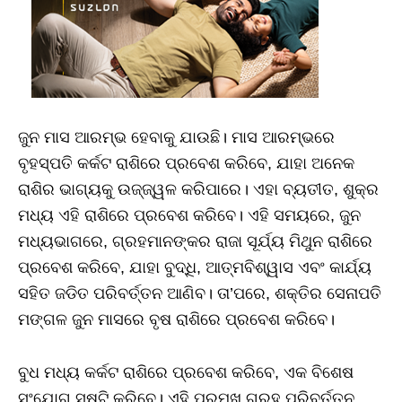
ଜୁନ ମାସ ଆରମ୍ଭ ହେବାକୁ ଯାଉଛି। ମାସ ଆରମ୍ଭରେ
ବୃହସ୍ପତି କର୍କଟ ରାଶିରେ ପ୍ରବେଶ କରିବେ, ଯାହା ଅନେକ
ରାଶିର ଭାଗ୍ୟକୁ ଉଜ୍ଜ୍ୱଳ କରିପାରେ। ଏହା ବ୍ୟତୀତ, ଶୁକ୍ର
ମଧ୍ୟ ଏହି ରାଶିରେ ପ୍ରବେଶ କରିବେ। ଏହି ସମୟରେ, ଜୁନ
ମଧ୍ୟଭାଗରେ, ଗ୍ରହମାନଙ୍କର ରାଜା ସୂର୍ଯ୍ୟ ମିଥୁନ ରାଶିରେ
ପ୍ରବେଶ କରିବେ, ଯାହା ବୁଦ୍ଧି, ଆତ୍ମବିଶ୍ୱାସ ଏବଂ କାର୍ଯ୍ୟ
ସହିତ ଜଡିତ ପରିବର୍ତ୍ତନ ଆଣିବ। ତା’ପରେ, ଶକ୍ତିର ସେନାପତି
ମଙ୍ଗଳ ଜୁନ ମାସରେ ବୃଷ ରାଶିରେ ପ୍ରବେଶ କରିବେ।
ବୁଧ ମଧ୍ୟ କର୍କଟ ରାଶିରେ ପ୍ରବେଶ କରିବେ, ଏକ ବିଶେଷ
ସଂଯୋଗ ସୃଷ୍ଟି କରିବେ। ଏହି ପ୍ରମୁଖ ଗ୍ରହ ପରିବର୍ତ୍ତନ