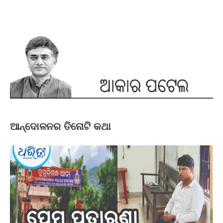
ଆନ୍ଦୋଳନର ତିନୋଟି କଥା