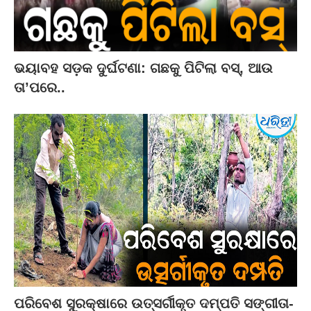
ଭୟାବହ ସଡ଼କ ଦୁର୍ଘଟଣା: ଗଛକୁ ପିଟିଲା ବସ୍‌, ଆଉ
ତା’ପରେ..
ପରିବେଶ ସୁରକ୍ଷାରେ ଉତ୍ସର୍ଗୀକୃତ ଦମ୍ପତି ସଙ୍ଗୀତା-