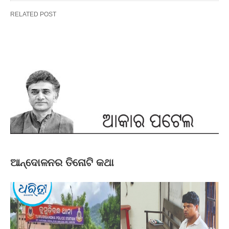
RELATED POST
ଆନ୍ଦୋଳନର ତିନୋଟି କଥା