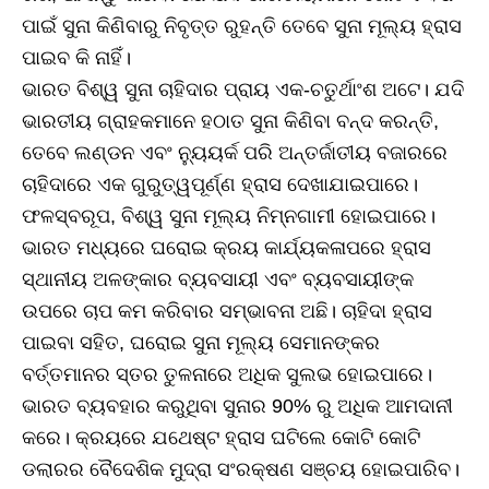
ପାଇଁ ସୁନା କିଣିବାରୁ ନିବୃତ୍ତ ରୁହନ୍ତି ତେବେ ସୁନା ମୂଲ୍ୟ ହ୍ରାସ
ପାଇବ କି ନାହିଁ।
ଭାରତ ବିଶ୍ୱ ସୁନା ଚାହିଦାର ପ୍ରାୟ ଏକ-ଚତୁର୍ଥାଂଶ ଅଟେ। ଯଦି
ଭାରତୀୟ ଗ୍ରାହକମାନେ ହଠାତ ସୁନା କିଣିବା ବନ୍ଦ କରନ୍ତି,
ତେବେ ଲଣ୍ଡନ ଏବଂ ନ୍ୟୁୟର୍କ ପରି ଅନ୍ତର୍ଜାତୀୟ ବଜାରରେ
ଚାହିଦାରେ ଏକ ଗୁରୁତ୍ୱପୂର୍ଣ୍ଣ ହ୍ରାସ ଦେଖାଯାଇପାରେ।
ଫଳସ୍ବରୂପ, ବିଶ୍ୱ ସୁନା ମୂଲ୍ୟ ନିମ୍ନଗାମୀ ହୋଇପାରେ।
ଭାରତ ମଧ୍ୟରେ ଘରୋଇ କ୍ରୟ କାର୍ଯ୍ୟକଳାପରେ ହ୍ରାସ
ସ୍ଥାନୀୟ ଅଳଙ୍କାର ବ୍ୟବସାୟୀ ଏବଂ ବ୍ୟବସାୟୀଙ୍କ
ଉପରେ ଚାପ କମ କରିବାର ସମ୍ଭାବନା ଅଛି। ଚାହିଦା ହ୍ରାସ
ପାଇବା ସହିତ, ଘରୋଇ ସୁନା ମୂଲ୍ୟ ସେମାନଙ୍କର
ବର୍ତ୍ତମାନର ସ୍ତର ତୁଳନାରେ ଅଧିକ ସୁଲଭ ହୋଇପାରେ।
ଭାରତ ବ୍ୟବହାର କରୁଥିବା ସୁନାର 90% ରୁ ଅଧିକ ଆମଦାନୀ
କରେ। କ୍ରୟରେ ଯଥେଷ୍ଟ ହ୍ରାସ ଘଟିଲେ କୋଟି କୋଟି
ଡଲାରର ବୈଦେଶିକ ମୁଦ୍ରା ସଂରକ୍ଷଣ ସଞ୍ଚୟ ହୋଇପାରିବ।