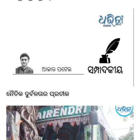
ନୈତିକ ଦୁର୍ବଳତାର ପ୍ରତୀକ