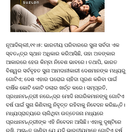
ନୂଆଦିଲ୍ଲୀ,୧୧।୫: ଭାରତୀୟ ପରିବାରରେ ସୁନା ସର୍ବଦା ଏକ
ସ୍ବତନ୍ତ୍ର ସ୍ଥାନ ଅଧିକାର କରିଆସିଛି, ତାହା ଅଳଙ୍କାର
ଆକାରରେ ହେଉ କିମ୍ବା ନିବେଶ ଭାବରେ। ତଥାପି, ଭାରତ
ବିଶ୍ୱର ସର୍ବବୃହତ ସୁନା ଆମଦାନୀକାରୀ ଦେଶମାନଙ୍କ ମଧ୍ୟରୁ
ଗୋଟିଏ; ଦେଶ ଏହାର ଘରୋଇ ଚାହିଦା ପୂରଣ କରିବା ପାଇଁ
ବାର୍ଷିକ କୋଟି କୋଟି ଡଲାର ଖର୍ଚ୍ଚ କରେ। ସମ୍ପ୍ରତି,
ପ୍ରଧାନମନ୍ତ୍ରୀ ନରେନ୍ଦ୍ର ମୋଦି ନାଗରିକମାନଙ୍କୁ ଗୋଟିଏ
ବର୍ଷ ପାଇଁ ସୁନା କିଣିବାରୁ ନିବୃତ୍ତ ରହିବାକୁ ନିବେଦନ କରିଛନ୍ତି।
ମଧ୍ୟପ୍ରାଚ୍ୟରେ ଚାଲିଥିବା ଉତ୍ତେଜନା ମଧ୍ୟରେ
ପ୍ରଧାନମନ୍ତ୍ରୀଙ୍କ ଏହି ନିବେଦନ ଆସିଛି। ଏହାକୁ ଦୃଷ୍ଟିରେ
ରଖି, ଆସନ୍ତୁ ଜାଣିବା ଯେ ଯଦି ଭାରତୀୟମାନେ ଗୋଟିଏ ବର୍ଷ