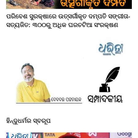
ପରିବେଶ ସୁରକ୍ଷାରେ ଉତ୍ସର୍ଗୀକୃତ ଦମ୍ପତି ସଙ୍ଗୀତା-
ସତ୍ୟଜିତ: ୩୦୦ରୁ ଅଧିକ ଘରଚଟିଆ ସଂରକ୍ଷଣ
ହିନ୍ଦୁଧର୍ମର ସ୍ବରୂପ