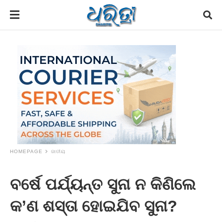
HOMEPAGE
ଜାତୀୟ
ବର୍ଷେ ପର୍ଯ୍ୟନ୍ତ ସୁନା ନ କିଣିଲେ
କ’ଣ ଶସ୍ତା ହୋଇଯିବ ସୁନା?