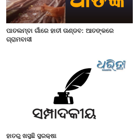
ପାତଲମ୍ବା ଗାଁରେ ହାତୀ ତାଣ୍ଡବ: ଆତଙ୍କରେ
ଗ୍ରାମବାସୀ
ହାତରୁ ଖସୁଛି ସୁରକ୍ଷା