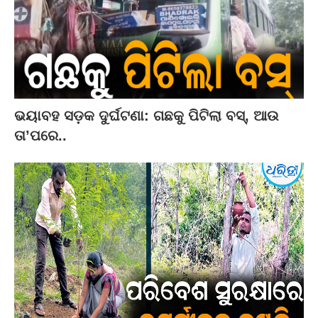
ଭୟାବହ ସଡ଼କ ଦୁର୍ଘଟଣା: ଗଛକୁ ପିଟିଲା ବସ୍‌, ଆଉ
ତା’ପରେ..