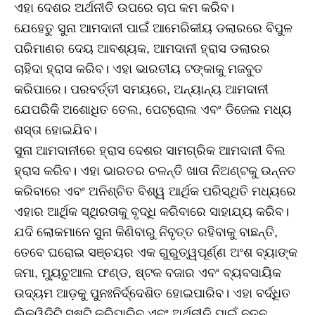
ଏହା ଦେଶର ଅର୍ଥନୀତି ଉପରେ ଚାପ କମ କରିବ।
ଯେହେତୁ ସୁନା ଆମଦାନୀ ପାଇଁ ଆମେରିକୀୟ ଡଲାରରେ ବିପୁଳ
ପରିମାଣର ଦେୟ ଆବଶ୍ୟକ, ଆମଦାନୀ ହ୍ରାସ ଡଲାରର
ଚାହିଦା ହ୍ରାସ କରିବ। ଏହା ଭାରତୀୟ ଟଙ୍କାକୁ ମଜବୁତ
କରିପାରେ। ପରବର୍ତ୍ତୀ ସମୟରେ, ଅନ୍ୟାନ୍ୟ ଆମଦାନୀ
ଯେପରିକି ଅଶୋଧିତ ତେଲ, ପେଟ୍ରୋଲ ଏବଂ ଡିଜେଲ ମଧ୍ୟ
ଶସ୍ତା ହୋଇଯିବ।
ସୁନା ଆମଦାନୀରେ ହ୍ରାସ ଦେଶର ସାମଗ୍ରିକ ଆମଦାନୀ ବିଲ
ହ୍ରାସ କରିବ। ଏହା ଭାରତର ଚଳନ୍ତି ଖାତା ନିଅଣ୍ଟକୁ ଉନ୍ନତ
କରିବାରେ ଏବଂ ଅନିଶ୍ଚିତ ବିଶ୍ୱ ଆର୍ଥିକ ପରିସ୍ଥିତି ମଧ୍ୟରେ
ଏହାର ଆର୍ଥିକ ସ୍ଥିରତାକୁ ବୃଦ୍ଧି କରିବାରେ ସାହାଯ୍ୟ କରିବ।
ଯଦି ଲୋକମାନେ ସୁନା କିଣିବାରୁ ନିବୃତ୍ତ ରହିବାକୁ ବାଛନ୍ତି,
ତେବେ ଘରୋଇ ସଞ୍ଚୟର ଏକ ଗୁରୁତ୍ୱପୂର୍ଣ୍ଣ ଅଂଶ ବ୍ୟାଙ୍କ
ଜମା, ମ୍ୟୁଚୁଆଲ ଫଣ୍ଡ, ଷ୍ଟକ ବଜାର ଏବଂ ବ୍ୟବସାୟିକ
ଉଦ୍ୟମ ଆଡ଼କୁ ପୁନଃନିର୍ଦ୍ଦେଶିତ ହୋଇପାରିବ। ଏହା ବର୍ଦ୍ଧିତ
ଲିକ୍ୱିଡିଟି ସୃଷ୍ଟି କରିପାରିବ ଏବଂ ଅର୍ଥନୀତି ପାଇଁ ନୂତନ