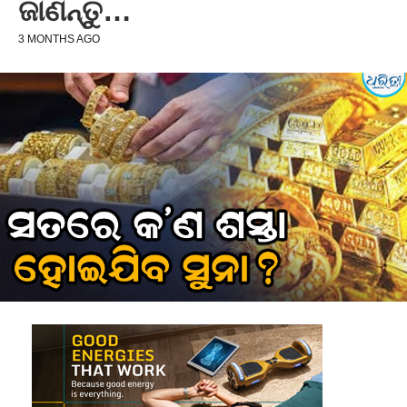
ଜାଣନ୍ତୁ…
3 MONTHS AGO