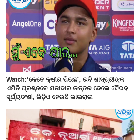
Watch:‘କେତେ କ୍ଷୀର ପିଉଛ’, ରବି ଶାସ୍ତ୍ରୀଙ୍କ
ଏମିତି ପ୍ରଶ୍ନରେ ମଜାଦାର ଉତ୍ତର ଦେଲେ ବୈଭବ
ସୂର୍ଯ୍ୟବଂଶୀ, ଭିଡ଼ିଓ ହେଉଛି ଭାଇରାଲ