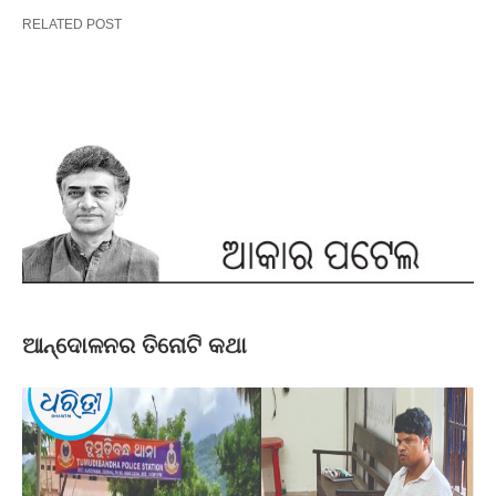
RELATED POST
ଆନ୍ଦୋଳନର ତିନୋଟି କଥା