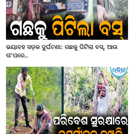
ଭୟାବହ ସଡ଼କ ଦୁର୍ଘଟଣା: ଗଛକୁ ପିଟିଲା ବସ୍‌, ଆଉ
ତା’ପରେ..