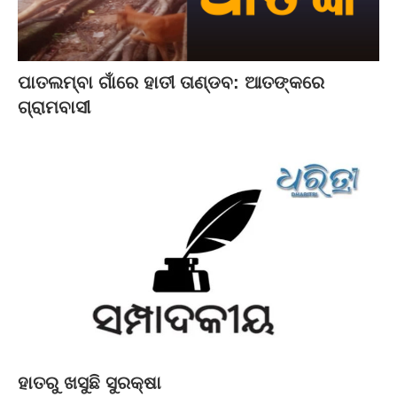
ପାତଲମ୍ବା ଗାଁରେ ହାତୀ ତାଣ୍ଡବ: ଆତଙ୍କରେ
ଗ୍ରାମବାସୀ
ହାତରୁ ଖସୁଛି ସୁରକ୍ଷା