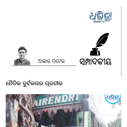
ନୈତିକ ଦୁର୍ବଳତାର ପ୍ରତୀକ