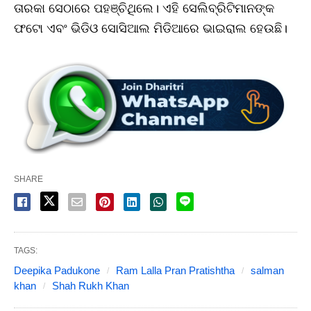
ତାରକା ସେଠାରେ ପହଞ୍ଚିଥିଲେ। ଏହି ସେଲିବ୍ରିଟିମାନଙ୍କ
ଫଟୋ ଏବଂ ଭିଡିଓ ସୋସିଆଲ ମିଡିଆରେ ଭାଇରାଲ ହେଉଛି।
SHARE
TAGS:
Deepika Padukone
Ram Lalla Pran Pratishtha
salman
khan
Shah Rukh Khan