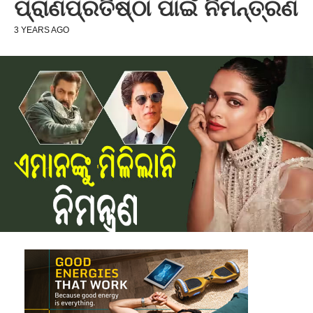
ପ୍ରାଣପ୍ରତିଷ୍ଠା ପାଇଁ ନିମନ୍ତ୍ରଣ
3 YEARS AGO