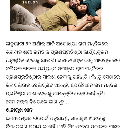
ଜାନୁୟାରୀ ୨୨ ଅର୍ଥାତ୍‌ ଆଜି ଅଯୋଧ୍ୟା ରାମ ମନ୍ଦିରରେ
ଭଗବାନ ଶ୍ରୀ ରାମଙ୍କ ପ୍ରାଣପ୍ରତିଷ୍ଠା କାର୍ଯ୍ୟକ୍ରମ
ଅନୁଷ୍ଠିତ ହେବାକୁ ଯାଉଛି। ରାଜନେତାଙ୍କ ଠାରୁ ଆରମ୍ଭ କରି
ବଲିଉଡ ତାରକା ପର୍ଯ୍ୟନ୍ତ ସମସ୍ତେ ରାମ ମନ୍ଦିରର
ପ୍ରାଣପ୍ରତିଷ୍ଠାର ସାକ୍ଷୀ ହେବାକୁ ଚାହାଁନ୍ତି। କିନ୍ତୁ ସେଠାରେ
କିଛି ବଲିଉଡ ସେଲିବ୍ରିଟ ଅଛନ୍ତି, ଯେଉଁମାନେ ରାମ ମନ୍ଦିର
ପ୍ରତିଷ୍ଠା ଅଂଶ ହେବାକୁ ଆମନ୍ତ୍ରିତ ହୋଇନାହାଁନ୍ତି।
ସେମାନଙ୍କ ବିଷୟରେ ଜାଣନ୍ତୁ….
ଶାହାରୁଖ ଖାନ
ଇ-ଟାଇମ୍ସର ରିପୋର୍ଟ ଅନୁଯାୟୀ, ଶାହାରୁଖ ଖାନଙ୍କୁ
ନିମନ୍ତ୍ରଣ ପଠାଯାଇ ନାହିଁ। ଏହି ନିମନ୍ତ୍ରଣ ପଠାଇବା ପଛର