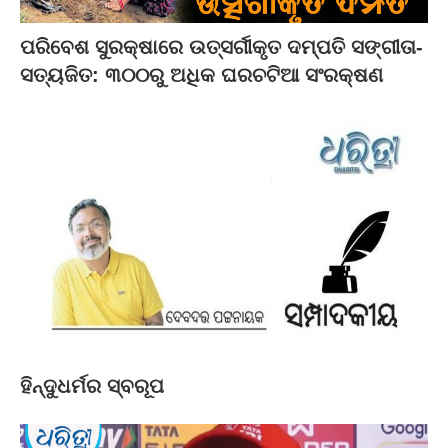
ପରିବେଶ ସୁରକ୍ଷାରେ ଉତ୍ସର୍ଗୀକୃତ ଦମ୍ପତି ସଙ୍ଗୀତା-
ସତ୍ୟଜିତ: ୩୦୦ରୁ ଅଧିକ ଘରଚଟିଆ ସଂରକ୍ଷଣ
ହିନ୍ଦୁଧର୍ମର ସ୍ବରୂପ