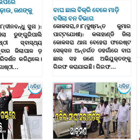
 ଉପରେ
ବାଘ ଛାଲ ବିକ୍ରି ବେଳେ ମାଡ଼ି
ଢ଼ାଉ, ଜଣଙ୍କୁ
ବସିଲା ବନ ବିଭାଗ
କୋକସରା,୬।୮(ଦୁଷ୍ମନ୍ତ କୁମାର
୮(ଦୀନବନ୍ଧୁ ସୁନା ):
ପାଟ୍ଟଯୋଷୀ): କଳାହାଣ୍ଡି ଜିଲା
ିଲା ଡୁଙ୍ଗୁରିପାଲି
କୋକସରା ଥାନା ବେହେରା ଫରେଷ୍ଟ
ଠୀ ସ୍ବାସ୍ଥ୍ୟ
ସେକ୍ସନ ଅନ୍ତର୍ଗତ ଡହଗାଁରେ ବାଘ
ରୁବାର ଜିଲାପାଳ ଡ଼
ଛାଲ ସହ ଜଣେ ଅଭିଯୁକ୍ତଙ୍କୁ
ରିଦର୍ଶନ କରିଥିଲେ।
ଗିରଫ କରାଯାଇଛି। ଗିରଫ…
ୋଷ୍ଠୀ…