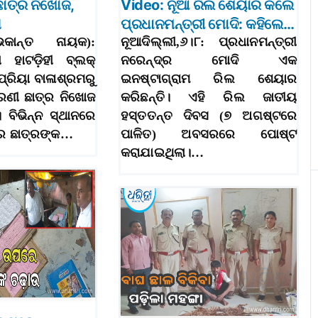
ଛାତ୍ର ନିଖୋଜ,
Video: ନୂଆ ରିଲ ଶେୟାର କଲେ
ା
ପ୍ରଧାନମନ୍ତ୍ରୀ ମୋଦି: କହିଲେ…
(ଶୁଭକାନ୍ତ ନାୟକ):
ନୂଆଦିଲ୍ଲୀ,୬।୮: ପ୍ରଧାନମନ୍ତ୍ରୀ
 ହାଟଡ଼ିହୀ ବ୍ଲକ୍‌
ନରେନ୍ଦ୍ର ମୋଦି ଏକ
ପ୍ରିୟା ବାଳାଶ୍ରମରୁ
ଇନଷ୍ଟାଗ୍ରାମ ରିଲ ଶେୟାର
େଣୀ ଛାତ୍ର ନିଖୋଜ
କରିଛନ୍ତି। ଏହି ରିଲ ଜାତୀୟ
 ବିଭିନ୍ନ ସ୍ଥାନରେ
ହସ୍ତତନ୍ତ ଦିବସ (୭ ଅଗଷ୍ଟରେ
େ ଛାତ୍ରଙ୍କ…
ପାଳିତ) ଅବସରରେ ପୋଷ୍ଟ
କରାଯାଇଥିଲା।…