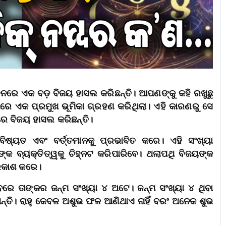
ାଚନରେ ଏକ ବଡ଼ ବିଜୟ ହାସଲ କରିଛନ୍ତି। ଆପଣଙ୍କୁ କହି ରଖୁଛୁ
ଥିରେ ଏକ ପ୍ରମୁଖ ଭୂମିକା ଗ୍ରହଣ କରିଥିଲା। ଏହି କାରଣରୁ ସେ
ରରେ ବିଜୟ ହାସଲ କରିଛନ୍ତି।
୍ୟତ ଏବଂ ବର୍ତ୍ତମାନକୁ ପ୍ରଭାବିତ କରେ। ଏହି ସଂଖ୍ୟା
କ ବ୍ୟକ୍ତିତ୍ୱକୁ ଚିହ୍ନଟ କରିପାରିବେ। ଥଲାପଥି ବିଜୟଙ୍କ
୍ରକାଶ କରେ।
ବରେ ତାଙ୍କର ଜନ୍ମ ସଂଖ୍ୟା ୪ ଅଟେ। ଜନ୍ମ ସଂଖ୍ୟା ୪ ଥିବା
ଆନ୍ତି। ରାହୁ କେବଳ ଅଶୁଭ ଫଳ ଆଣିଥାଏ ନାହିଁ ବରଂ ଅନେକ ଶୁଭ