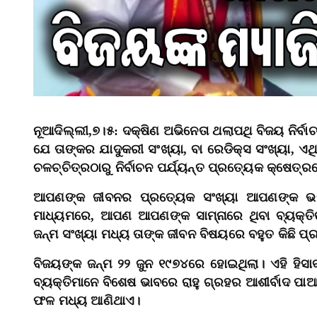
ନୂଆଦିଲ୍ଲୀ,୭।୫: ଦକ୍ଷିଣ ଅଭିନେତା ଥଲାପଥି ବିଜୟ ନିର୍ବ
ଯେ ତାଙ୍କର ଯାଦୁକରୀ ସଂଖ୍ୟା, ବା ରେଡିକ୍ସ ସଂଖ୍ୟା, ଏ
ଚଳଚ୍ଚିତ୍ରଠାରୁ ନିର୍ବାଚନ ପର୍ଯ୍ୟନ୍ତ ପ୍ରତ୍ୟେକ କ୍ଷେତ୍
ଆପଣଙ୍କ ଜୀବନର ପ୍ରତ୍ୟେକ ସଂଖ୍ୟା ଆପଣଙ୍କ ଭବିଷ
ମାଧ୍ୟମରେ, ଆପଣ ଆପଣଙ୍କ ସାମ୍ନାରେ ଥିବା ବ୍ୟକ୍ତିଙ୍
ଜନ୍ମ ସଂଖ୍ୟା ମଧ୍ୟ ତାଙ୍କ ଜୀବନ ବିଷୟରେ ବହୁତ କିଛି ପ
ବିଜୟଙ୍କ ଜନ୍ମ ୨୨ ଜୁନ ୧୯୭୪ରେ ହୋଇଥିଲା। ଏହି ହିସା
ବ୍ୟକ୍ତିମାନେ ବିଶେଷ ଭାବରେ ରାହୁ ଗ୍ରହର ଆଶୀର୍ବାଦ ପା
ଫଳ ମଧ୍ୟ ଆଣିଥାଏ।