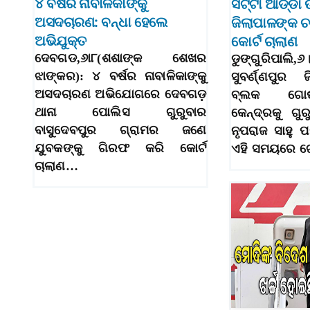
୪ ବର୍ଷର ନାବାଳିକାଙ୍କୁ
ସଟ୍ଟା ଆଡ୍ଡା
ଅସଦଚାରଣ: ବନ୍ଧା ହେଲେ
ଜିଲାପାଳଙ୍କ ଚ
ଅଭିଯୁକ୍ତ
କୋର୍ଟ ଚାଲାଣ
ଦେବଗଡ,୬ା୮(ଶଶାଙ୍କ ଶେଖର
ଡୁଙ୍ଗୁରିପାଲି,୬।
ଝାଙ୍କର): ୪ ବର୍ଷର ନାବାଳିକାଙ୍କୁ
ସୁବର୍ଣ୍ଣପୁର ଜ
ଅସଦଚାରଣ ଅଭିଯୋଗରେ ଦେବଗଡ଼
ବ୍ଲକ ଗୋଷ୍
ଥାନା ପୋଲିସ ଗୁରୁବାର
କେନ୍ଦ୍ରକୁ ଗୁ
ବାସୁଦେବପୁର ଗ୍ରାମର ଜଣେ
ନୃପରାଜ ସାହୁ ପ
ଯୁବକଙ୍କୁ ଗିରଫ କରି କୋର୍ଟ
ଏହି ସମୟରେ ଗ
ଚାଲାଣ…