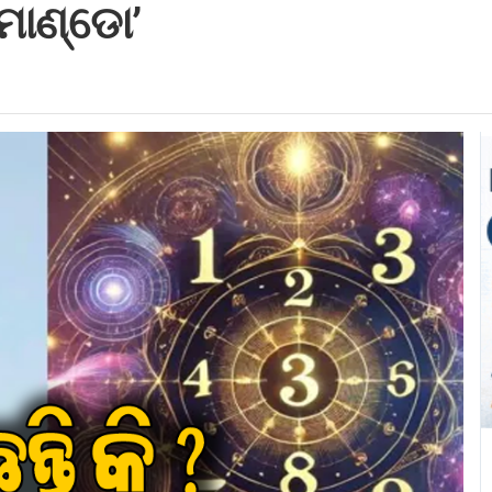
କମାଣ୍ଡୋ’