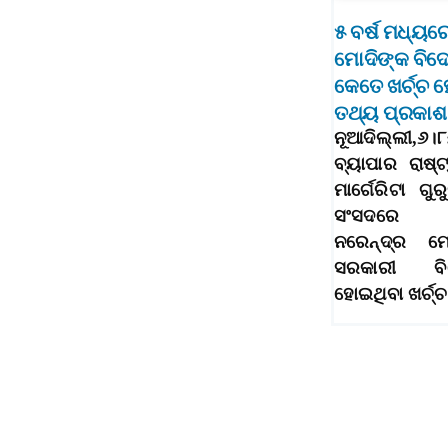
୫ ବର୍ଷ ମଧ୍ୟର
ମୋଦିଙ୍କ ବିଦ
କେତେ ଖର୍ଚ୍ଚ
ତଥ୍ୟ ପ୍ରକା
ନୂଆଦିଲ୍ଲୀ,
ବ୍ୟାପାର ରାଷ୍ଟ
ମାର୍ଗେରିଟା ଗ
ସଂସଦରେ ପ୍
ନରେନ୍ଦ୍ର ମ
ସରକାରୀ ବ
ହୋଇଥିବା ଖର୍ଚ୍