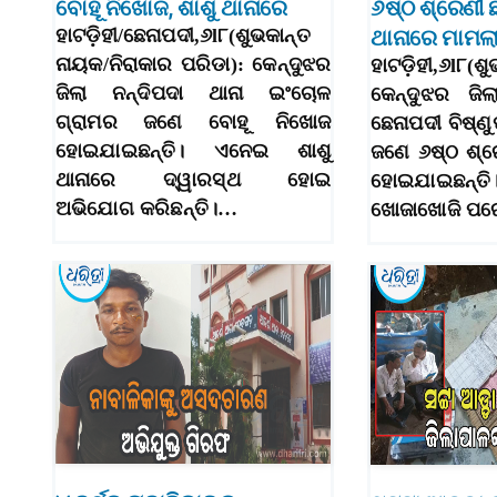
ବୋହୂ ନିଖୋଜ, ଶାଶୁ ଥାନାରେ
୬ଷ୍ଠ ଶ୍ରେଣୀ 
ହାଟଡ଼ିହୀ/ଛେନାପଦୀ,୬l୮(ଶୁଭକାନ୍ତ
ଥାନାରେ ମାମଲ
ନାୟକ/ନିରାକାର ପରିଡା): କେନ୍ଦୁଝର
ହାଟଡ଼ିହୀ,୬l୮
ଜିଲା ନନ୍ଦିପଦା ଥାନା ଇଂଚୋଳ
କେନ୍ଦୁଝର ଜିଲା
ଗ୍ରାମର ଜଣେ ବୋହୂ ନିଖୋଜ
ଛେନାପଦୀ ବିଷ୍ଣୁ
ହୋଇଯାଇଛନ୍ତି। ଏନେଇ ଶାଶୁ
ଜଣେ ୬ଷ୍ଠ ଶ୍ର
ଥାନାରେ ଦ୍ୱାରସ୍ଥ ହୋଇ
ହୋଇଯାଇଛନ୍ତି।
ଅଭିଯୋଗ କରିଛନ୍ତି।…
ଖୋଜାଖୋଜି ପର