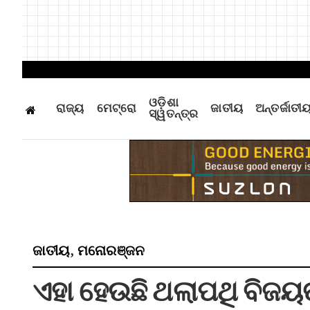
ଓଡ଼ିଶା
ରାଜ୍ୟ
ମେଟ୍ରୋ
ଜାତୀୟ
ଅନ୍ତର୍ଜାତୀ
ସ୍ୱତନ୍ତ୍ର
ଜାତୀୟ
ମନୋରଞ୍ଜନ
,
ଏହା ହେଉଛି ଥଲାପଥି ବିଜୟଙ୍