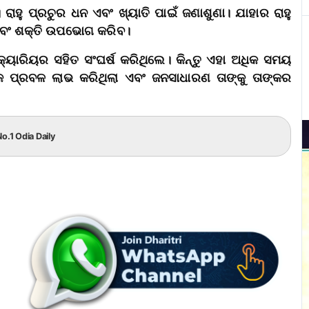
 ରାହୁ ପ୍ରଚୁର ଧନ ଏବଂ ଖ୍ୟାତି ପାଇଁ ଜଣାଶୁଣା। ଯାହାର ରାହୁ
 ଏବଂ ଶକ୍ତି ଉପଭୋଗ କରିବ।
କ୍ୟାରିୟର ସହିତ ସଂଘର୍ଷ କରିଥିଲେ। କିନ୍ତୁ ଏହା ଅଧିକ ସମୟ
ଡ଼ିକ ପ୍ରବଳ ଲାଭ କରିଥିଲା ଏବଂ ଜନସାଧାରଣ ତାଙ୍କୁ ତାଙ୍କର
o.1 Odia Daily