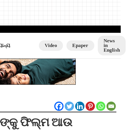
News
ୟାନ୍ୟ
Video
Epaper
in
English
ତାଙ୍କୁ ଫିଲ୍ମ ଆଉ