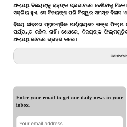
ଥଲାପଥି ବିଜୟଙ୍କୁ ରାହୁଙ୍କ ପ୍ରଭାବରେ ଦେଖିବାକୁ ମିଳେ।
ସକ୍ରିୟ ହୁଏ, ସେ ବିଜୟଙ୍କ ପରି ବିଶ୍ୱର ସମସ୍ତ ବିଳାସ
ବିଜୟ ଜୀବନର ପ୍ରାରମ୍ଭିକ ପର୍ଯ୍ୟାୟରେ ତାଙ୍କ ଫିଲ୍ମ 
ପର୍ଯ୍ୟନ୍ତ ରହିଲା ନାହିଁ। ଶେଷରେ, ବିଜୟଙ୍କ ଫିଲ୍ମଗୁ
ଥଲାପଥି ଭାବରେ ଗ୍ରହଣ କଲେ।
Odisha’s N
Enter your email to get our daily news in your
inbox.