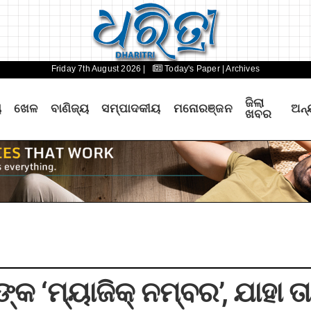
Friday 7th August 2026 |
Today's Paper
| Archives
ଜିଲା
ୟ
ଖେଳ
ବାଣିଜ୍ୟ
ସମ୍ପାଦକୀୟ
ମନୋରଞ୍ଜନ
ଅନ୍
ଖବର
କ ‘ମ୍ୟାଜିକ୍‌ ନମ୍ବର’, ଯାହା 