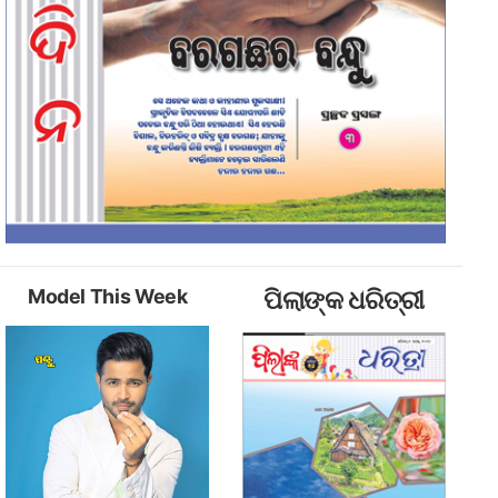
Model This Week
ପିଲାଙ୍କ ଧରିତ୍ରୀ