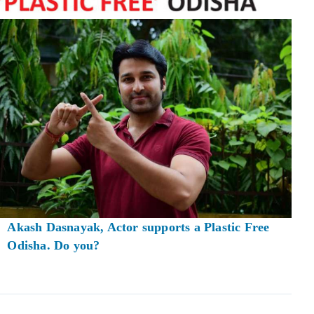
Akash Dasnayak, Actor supports a Plastic Free
Odisha. Do you?