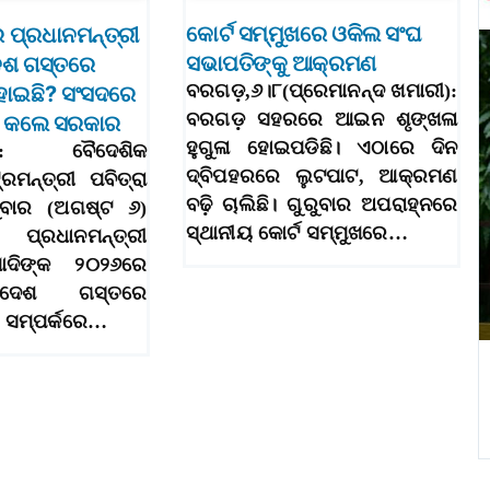
କୋର୍ଟ ସମ୍ମୁଖରେ ଓକିଲ ସଂଘ
େ ପ୍ରଧାନମନ୍ତ୍ରୀ
ସଭାପତିଙ୍କୁ ଆକ୍ରମଣ
େଶ ଗସ୍ତରେ
ବରଗଡ଼,୬।୮(ପ୍ରେମାନନ୍ଦ ଖମାରୀ):
 ହୋଇଛି? ସଂସଦରେ
ବରଗଡ଼ ସହରରେ ଆଇନ ଶୃଙ୍ଖଳା
ଶ କଲେ ସରକାର
ହୁଗୁଳା ହୋଇପଡିଛି। ଏଠାରେ ଦିନ
୬।୮: ବୈଦେଶିକ
ଦ୍ବିପହରରେ ଲୁଟପାଟ, ଆକ୍ରମଣ
୍ରମନ୍ତ୍ରୀ ପବିତ୍ରା
ବଢ଼ି ଚାଲିଛି। ଗୁରୁବାର ଅପରାହ୍ନରେ
ୁରୁବାର (ଅଗଷ୍ଟ ୬)
ସ୍ଥାନୀୟ କୋର୍ଟ ସମ୍ମୁଖରେ…
ରଧାନମନ୍ତ୍ରୀ
ୋଦିଙ୍କ ୨୦୨୬ରେ
ିଦେଶ ଗସ୍ତରେ
ଚ ସମ୍ପର୍କରେ…