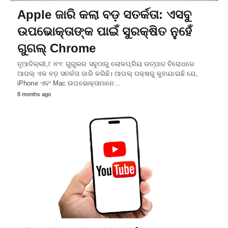
Apple ଜାରି କଲା ବଡ଼ ସତର୍କତା: ଏସବୁ
ଉପଭୋକ୍ତାଙ୍କ ପାଇଁ ସୁରକ୍ଷିତ ନୁହେଁ
ଗୁଗଲ୍ Chrome
ନୂଆଦିଲ୍ଲୀ,୮।୧୨: ଗୁଗୁଲର ସବୁଠାରୁ ଲୋକପ୍ରିୟ ଉତ୍ପାଦ ବିରୋଧରେ
ଆପଲ୍ ଏକ ବଡ଼ ସତର୍କତା ଜାରି କରିଛି। ଆପଲ୍ ପକ୍ଷରୁ କୁହାଯାଇଛି ଯେ,
iPhone ଏବଂ Mac ଉପଭୋକ୍ତାମାନେ…
8 months ago