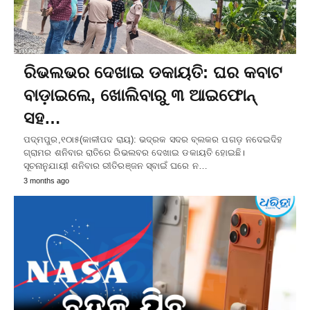
ରିଭଲଭର ଦେଖାଇ ଡକାୟତି: ଘର କବାଟ
ବାଡ଼ାଇଲେ, ଖୋଲିବାରୁ ୩ ଆଇଫୋନ୍‌
ସହ…
ପଦ୍ମପୁର,୧୦ା୫(କାଳୀପଦ ରାୟ): ଭଦ୍ରକ ସଦର ବ୍ଲକର ପଗଡ଼ ନଦେଇଦିହ
ଗ୍ରାମର ଶନିବାର ରାତିରେ ରିଭଲବର ଦେଖାଇ ଡକାୟତି ହୋଇଛି।
ସୂଚନାନୁଯାୟୀ ଶନିବାର ରୀତିରଞ୍ଜନ ସ୍ବାଇଁ ଘରେ ନ…
3 months ago