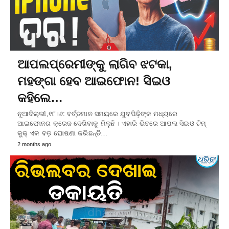
ଆପଲପ୍ରେମୀଙ୍କୁ ଲାଗିବ ଝଟକା,
ମହଙ୍ଗା ହେବ ଆଇଫୋନ! ସିଇଓ
କହିଲେ…
ନୂଆଦିଲ୍ଲୀ,୧୮।୬: ବର୍ତ୍ତମାନ ସମୟରେ ଯୁବପିଢ଼ିଙ୍କ ମଧ୍ୟରେ
ଆଇଫୋନର କ୍ରେଜ ଦେଖିବାକୁ ମିଳୁଛି । ଏହାରି ଭିତରେ ଆପଲ ସିଇଓ ଟିମ୍
କୁକ୍ ଏକ ବଡ଼ ଘୋଷଣା କରିଛନ୍ତି…
2 months ago