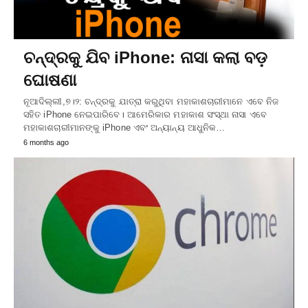
ଚନ୍ଦ୍ରକୁ ଯିବ iPhone: ନାସା କଲା ବଡ଼
ଘୋଷଣା
ନୂଆଦିଲ୍ଲୀ,୭।୨: ଚନ୍ଦ୍ରକୁ ଯାତ୍ରା କରୁଥିବା ମହାକାଶଚାରୀମାନେ ଏବେ ନିଜ
ସହିତ iPhone ନେଇପାରିବେ। ଆମେରିକାର ମହାକାଶ ସଂସ୍ଥା ନାସା ଏବେ
ମହାକାଶଚାରୀମାନଙ୍କୁ iPhone ଏବଂ ଅନ୍ୟାନ୍ୟ ଆଧୁନିକ…
6 months ago