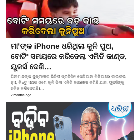
ମା’ଙ୍କ iPhone ଧରିଥିଲା କୁନି ପୁଅ,
ବୋଟିଂ ସମୟରେ କରିଦେଲା ଏମିତି କାଣ୍ଡ,
ୟୁଜର୍ସ ଦେଖି…
ପିଲାମାନଙ୍କ ଦୁଷ୍ଟାମୀର ଭିଡିଓ ପ୍ରତିଦିନ ସୋସିଆଲ ମିଡିଆରେ ଭାଇରାଲ
ହୁଏ, କିନ୍ତୁ ଏଥର ଜଣେ କୁନି ପିଲା ଏମିତି କାରନାମା କରିଛି ଯାହା ୟୁଜର୍ସଙ୍କୁ
ଚକିତ କରିଦେଇଛି।…
2 months ago