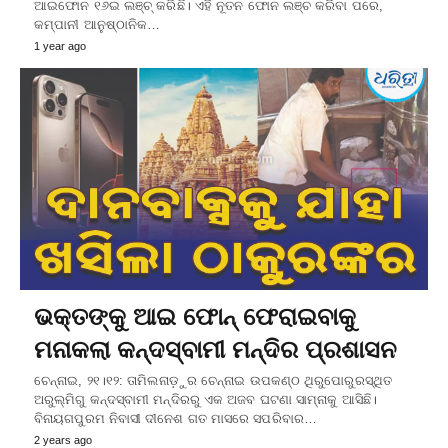
ଆଇଫୋନ ୧୬ଇ ଲଞ୍ଚ୍‌ କରିଛି। ଏହି ନୂତନ ଫୋନ ଲଞ୍ଚ କରିବା ପରେ,
କମ୍ପାନୀ ଆନୁଷ୍ଠାନିକ…
1 year ago
ଭକ୍ତଙ୍କୁ ଆଇ ଫୋନ୍‌ ଫେରାଇବାକୁ
ମନାକଲା କନ୍ଦସ୍ବାମୀ ମନ୍ଦିର ପ୍ରଶାସନ
ଚେନ୍ନାଇ, ୨୧।୧୨: ତାମିଲନାଡ଼ୁର ଚେନ୍ନାଇ ଉପକଣ୍ଠ ଥିରୁପୋରୁରସ୍ଥିତ
ଅରୁଲ୍‌ମିଗୁ କନ୍ଦସ୍ବାମୀ ମନ୍ଦିରରୁ ଏକ ଅଜବ ଘଟଣା ସାମ୍‌ନାକୁ ଆସିଛି।
ବିନାୟଗପୁରମ ନିବାସୀ ଦୀନେଶ ଗତ ମାସରେ ସପରିବାର…
2 years ago