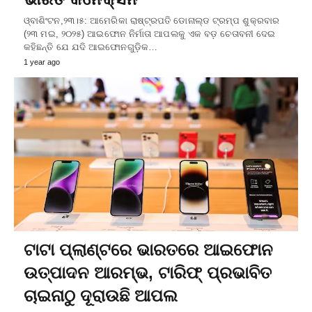
ଓ୍ବାଶିଂଟନ,୨୩।୫: ଆମେରିକା ରାଷ୍ଟ୍ରପତି ଡୋନାଲ୍ଡ ଟ୍ରମ୍ପ ଶୁକ୍ରବାର
(୨୩ ମଇ, ୨୦୨୫) ଆଇଫୋନ ନିର୍ମାତା ଆପଲକୁ ଏକ ବଡ଼ ଚେତାବନୀ ଦେଇ
କହିଛନ୍ତି ଯେ ଯଦି ଆଇଫୋନଗୁଡ଼ିକ…
1 year ago
ଟାଟା ପ୍ଲାଣ୍ଟରେ ଭାରତରେ ଆଇଫୋନ
ଉତ୍ପାଦନ ଆରମ୍ଭ, ଟାରିଫ୍ ପ୍ରଭାବିତ
ଚାଇନାଠୁ ଦୂରାଉଛି ଆପଲ