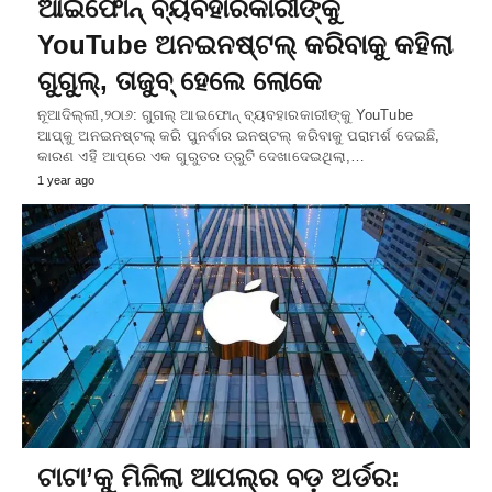
ଆଇଫୋନ୍ ବ୍ୟବହାରକାରୀଙ୍କୁ
YouTube ଅନଇନଷ୍ଟଲ୍ କରିବାକୁ କହିଲା
ଗୁଗୁଲ୍, ତାଜୁବ୍ ହେଲେ ଲୋକେ
ନୂଆଦିଲ୍ଲୀ,୨୦ା୬: ଗୁଗଲ୍‌ ଆଇଫୋନ୍‌ ବ୍ୟବହାରକାରୀଙ୍କୁ YouTube
ଆପ୍‌କୁ ଅନଇନଷ୍ଟଲ୍‌ କରି ପୁନର୍ବାର ଇନଷ୍ଟଲ୍‌ କରିବାକୁ ପରାମର୍ଶ ଦେଇଛି,
କାରଣ ଏହି ଆପ୍‌ରେ ଏକ ଗୁରୁତର ତ୍ରୁଟି ଦେଖାଦେଇଥିଲା,…
1 year ago
ଟାଟା’କୁ ମିଳିଲା ଆପଲ୍‌ର ବଡ଼ ଅର୍ଡର: