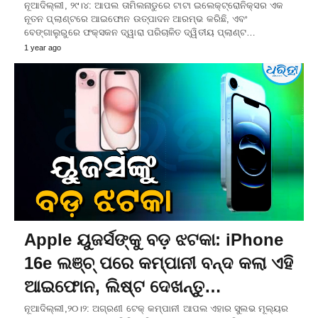
ନୂଆଦିଲ୍ଲୀ, ୨୯।୪: ଆପଲ ତାମିଲନାଡୁରେ ଟାଟା ଇଲେକ୍ଟ୍ରୋନିକ୍ସର ଏକ
ନୂତନ ପ୍ଲାଣ୍ଟରେ ଆଇଫୋନ ଉତ୍ପାଦନ ଆରମ୍ଭ କରିଛି, ଏବଂ
ବେଙ୍ଗାଲୁରୁରେ ଫକ୍ସକନ ଦ୍ୱାରା ପରିଚାଳିତ ଦ୍ୱିତୀୟ ପ୍ଲାଣ୍ଟ…
1 year ago
Apple ୟୁଜର୍ସଙ୍କୁ ବଡ଼ ଝଟକା: iPhone
16e ଲଞ୍ଚ୍‌ ପରେ କମ୍ପାନୀ ବନ୍ଦ କଲା ଏହି
ଆଇଫୋନ, ଲିଷ୍ଟ ଦେଖନ୍ତୁ…
ନୂଆଦିଲ୍ଲୀ,୨୦।୨: ଅଗ୍ରଣୀ ଟେକ୍‌ କମ୍ପାନୀ ଆପଲ ଏହାର ସୁଲଭ ମୂଲ୍ୟର