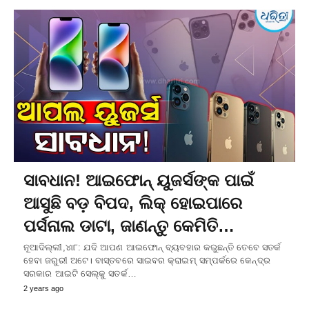
ସାବଧାନ! ଆଇଫୋନ୍‌ ୟୁଜର୍ସଙ୍କ ପାଇଁ
ଆସୁଛି ବଡ଼ ବିପଦ, ଲିକ୍‌ ହୋଇପାରେ
ପର୍ସନାଲ ଡାଟା, ଜାଣନ୍ତୁ କେମିତି…
ନୂଆଦିଲ୍ଲୀ,୪ା୮: ଯଦି ଆପଣ ଆଇଫୋନ୍‌ ବ୍ୟବହାର କରୁଛନ୍ତି ତେବେ ସତର୍କ
ହେବା ଜରୁରୀ ଅଟେ। ବାସ୍ତବରେ ସାଇବର କ୍ରାଇମ୍‌ ସମ୍ପର୍କରେ କେନ୍ଦ୍ର
ସରକାର ଆଇଟି ସେଲ୍‌କୁ ସତର୍କ…
2 years ago