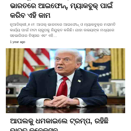
ଭାରତରେ ଆଇଫୋନ୍, ମ୍ୟାକବୁକ୍ ପାଇଁ
କରିବ ଏହି କାମ
ନୂଆଦିଲ୍ଲୀ,୫।୬: ଆପଲ୍‌ ଭାରତରେ ଆଇଫୋନ୍ ଓ ମ୍ୟାକବୁକ୍‌ର ମରାମତି
କାର୍ଯ୍ୟ ପାଇଁ ଟାଟା ଗ୍ରୁପକୁ ନିଯୁକ୍ତ କରିଛି। ଯାହା ଉଭୟଙ୍କ ମଧ୍ୟରେ
ସହଭାଗିତାର ବିସ୍ତାର ଏବଂ ଏହି…
1 year ago
ଆପଲକୁ ଧମକାଇଲେ ଟ୍ରମ୍ପ, ରହିଛି
ଭାରତ କନେକ୍ସନ