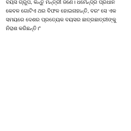
ବୟସ ଗ୍ରୁପ, କିନ୍ତୁ ମନ୍ତ୍ରୀ ଜଣେ। ଧର୍ମେନ୍ଦ୍ର ପ୍ରଧାନ
କେବଳ ଗୋଟିଏ ଥର ବିଫଳ ହୋଇନାହାନ୍ତି, ବରଂ ସେ ଏକ
ସମୟରେ ଦେଶର ପ୍ରତ୍ୟେକ ବୟସର ଛାତ୍ରଛାତ୍ରୀଙ୍କୁ
ନିରାଶ କରିଛନ୍ତି।”