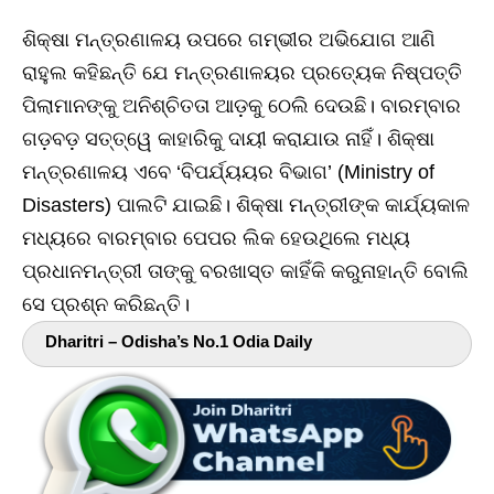
ଶିକ୍ଷା ମନ୍ତ୍ରଣାଳୟ ଉପରେ ଗମ୍ଭୀର ଅଭିଯୋଗ ଆଣି
ରାହୁଲ କହିଛନ୍ତି ଯେ ମନ୍ତ୍ରଣାଳୟର ପ୍ରତ୍ୟେକ ନିଷ୍ପତ୍ତି
ପିଲାମାନଙ୍କୁ ଅନିଶ୍ଚିତତା ଆଡ଼କୁ ଠେଲି ଦେଉଛି। ବାରମ୍ବାର
ଗଡ଼ବଡ଼ ସତ୍ତ୍ୱେ କାହାରିକୁ ଦାୟୀ କରାଯାଉ ନାହିଁ। ଶିକ୍ଷା
ମନ୍ତ୍ରଣାଳୟ ଏବେ ‘ବିପର୍ଯ୍ୟୟର ବିଭାଗ’ (Ministry of
Disasters) ପାଲଟି ଯାଇଛି। ଶିକ୍ଷା ମନ୍ତ୍ରୀଙ୍କ କାର୍ଯ୍ୟକାଳ
ମଧ୍ୟରେ ବାରମ୍ବାର ପେପର ଲିକ ହେଉଥିଲେ ମଧ୍ୟ
ପ୍ରଧାନମନ୍ତ୍ରୀ ତାଙ୍କୁ ବରଖାସ୍ତ କାହିଁକି କରୁନାହାନ୍ତି ବୋଲି
ସେ ପ୍ରଶ୍ନ କରିଛନ୍ତି।
Dharitri – Odisha’s No.1 Odia Daily