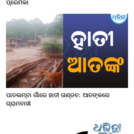
ପ୍ରେମିକା
ପାତଲମ୍ବା ଗାଁରେ ହାତୀ ତାଣ୍ଡବ: ଆତଙ୍କରେ
ଗ୍ରାମବାସୀ