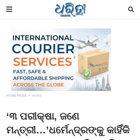
HOMEPAGE
ଜାତୀୟ
‘୩ ପରୀକ୍ଷା, ଜଣେ
ମନ୍ତ୍ରୀ…’ଧର୍ମେନ୍ଦ୍ରଙ୍କୁ କାହିଁକି