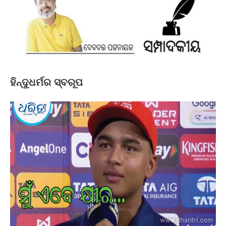
ହିନ୍ଦୁଧର୍ମର ସ୍ବରୂପ