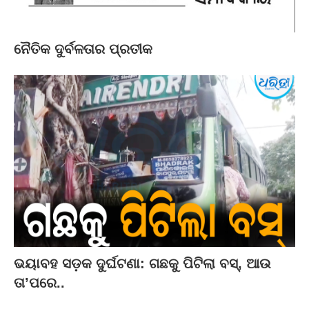
ନୈତିକ ଦୁର୍ବଳତାର ପ୍ରତୀକ
ଭୟାବହ ସଡ଼କ ଦୁର୍ଘଟଣା: ଗଛକୁ ପିଟିଲା ବସ୍‌, ଆଉ
ତା’ପରେ..