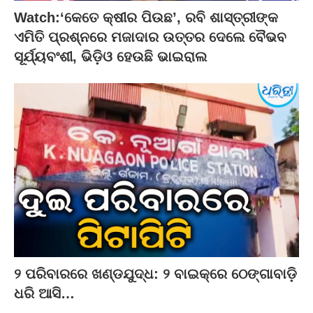
Watch:‘କେତେ କ୍ଷୀର ପିଉଛ’, ରବି ଶାସ୍ତ୍ରୀଙ୍କ
ଏମିତି ପ୍ରଶ୍ନରେ ମଜାଦାର ଉତ୍ତର ଦେଲେ ବୈଭବ
ସୂର୍ଯ୍ୟବଂଶୀ, ଭିଡ଼ିଓ ହେଉଛି ଭାଇରାଲ
୨ ପରିବାରରେ ଖଣ୍ଡଯୁଦ୍ଧ: ୨ ବାଇକ୍‌ରେ ଠେଙ୍ଗାବାଡ଼ି
ଧରି ଆସି…