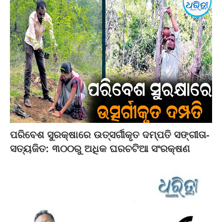
ପରିବେଶ ସୁରକ୍ଷାରେ ଉତ୍ସର୍ଗୀକୃତ ଦମ୍ପତି ସଙ୍ଗୀତା-
ସତ୍ୟଜିତ: ୩୦୦ରୁ ଅଧିକ ଘରଚଟିଆ ସଂରକ୍ଷଣ