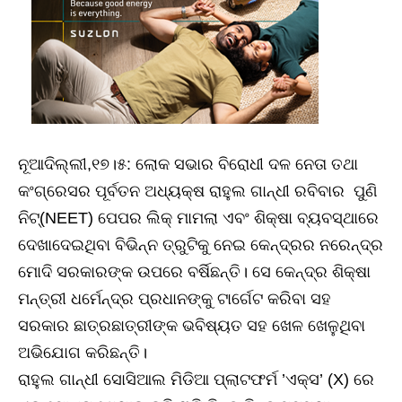
ନୂଆଦିଲ୍ଲୀ,୧୭।୫: ଲୋକ ସଭାର ବିରୋଧୀ ଦଳ ନେତା ତଥା
କଂଗ୍ରେସର ପୂର୍ବତନ ଅଧ୍ୟକ୍ଷ ରାହୁଲ ଗାନ୍ଧୀ ରବିବାର ପୁଣି
ନିଟ୍‌(NEET) ପେପର ଲିକ୍‌ ମାମଲା ଏବଂ ଶିକ୍ଷା ବ୍ୟବସ୍ଥାରେ
ଦେଖାଦେଇଥିବା ବିଭିନ୍ନ ତ୍ରୁଟିକୁ ନେଇ କେନ୍ଦ୍ରର ନରେନ୍ଦ୍ର
ମୋଦି ସରକାରଙ୍କ ଉପରେ ବର୍ଷିଛନ୍ତି। ସେ କେନ୍ଦ୍ର ଶିକ୍ଷା
ମନ୍ତ୍ରୀ ଧର୍ମେନ୍ଦ୍ର ପ୍ରଧାନଙ୍କୁ ଟାର୍ଗେଟ କରିବା ସହ
ସରକାର ଛାତ୍ରଛାତ୍ରୀଙ୍କ ଭବିଷ୍ୟତ ସହ ଖେଳ ଖେଳୁଥିବା
ଅଭିଯୋଗ କରିଛନ୍ତି।
ରାହୁଲ ଗାନ୍ଧୀ ସୋସିଆଲ ମିଡିଆ ପ୍ଲାଟଫର୍ମ ’ଏକ୍ସ’ (X) ରେ