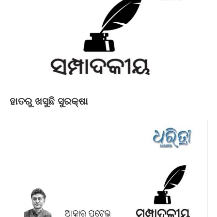
ହାତରୁ ଖସୁଛି ସୁରକ୍ଷା