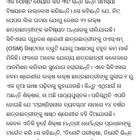
ଏକ ପୋଷ୍ଟ ଶେୟାର କରି ୩ଟି ଭିନ୍ନ ଭିନ୍ନ ସମସ୍ୟା
ବିଷୟରେ ଉଲ୍ଲେଖ କରିଛନ୍ତି। ସେ କହିଛନ୍ତି ଯେ, ନିଟ୍‌
ପେପର ଲିକ ଘଟଣା ଯୋଗୁ ଦେଶର ୨୨ ଲକ୍ଷ
ଛାତ୍ରଛାତ୍ରୀଙ୍କ ଭବିଷ୍ୟତ ଅନ୍ଧାରକୁ ଚାଲିଯାଇଛି।
ସିବିଏସଇ ଦ୍ୱାଦଶ ଶ୍ରେଣୀ ଛାତ୍ରଛାତ୍ରୀଙ୍କୁ ଓଏସ୍‌ଏମ୍‌
(OSM) ସିଷ୍ଟମର ତ୍ରୁଟି ଯୋଗୁ ଆଶାଠାରୁ ବହୁତ କମ ମାର୍କ
ମିଳିଛି। ଫଳରେ ଅନେକ ଯୋଗ୍ୟ ଛାତ୍ରଛାତ୍ରୀ କଲେଜରେ
ଆଡମିଶନ କରିବାର ସୁଯୋଗ ହରାଇଛନ୍ତି। ଏବେ ସିବିଏସଇ
ନବମ ଶ୍ରେଣୀର ଲକ୍ଷ ଲକ୍ଷ ଛାତ୍ରଛାତ୍ରୀଙ୍କୁ ଜୁଲାଇ ୧ ରୁ
ଏକ ନୂଆ ଭାଷା ପଢ଼ିବାକୁ କୁହାଯାଉଛି। କିନ୍ତୁ ଏଥିପାଇଁ ନା
ଅଛନ୍ତି ଶିକ୍ଷକ, ନା ଅଛି ପାଠ୍ୟପୁସ୍ତକ। ପରିସ୍ଥିତି ଏପରି
ହୋଇଛି ଯେ ‘ଟ୍ରାଞ୍ଜିସନାଲ ବ୍ୟବସ୍ଥା’ ନାମରେ ୧୪ ବର୍ଷର
ଛାତ୍ରଛାତ୍ରୀଙ୍କୁ ଷଷ୍ଠ ଶ୍ରେଣୀର ବହି ଦିଆଯାଉଛି।
କେବଳ ଏତିକି ନୁହେଁ ଶିକ୍ଷା ମନ୍ତ୍ରୀ ଧର୍ମେନ୍ଦ୍ର ପ୍ରଧାନଙ୍କୁ
ଟାର୍ଗେଟ କରି ସେ କହିଛନ୍ତି, “ତିନୋଟି ପରୀକ୍ଷା, ତିନୋଟି ଭିନ୍ନ