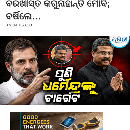
ବରଖାସ୍ତ କରୁନାହାନ୍ତି ମୋଦି;
ବର୍ଷିଲେ…
3 MONTHS AGO