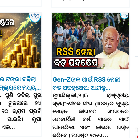
ାର ଟଙ୍କା ବଢିଲା
Gen-Zଙ୍କ ପାଇଁ RSS ନେଲା
ା ମୂଲ୍ୟରେ ମଧ୍ୟ…
ବଡ଼ ପଦକ୍ଷେପ: ଆଗକୁ…
: ପୁଣି ବଢିଲା ସୁନା
ନୂଆଦିଲ୍ଲୀ,୫।୮: ରାଷ୍ଟ୍ରୀୟ
ି ତୁଳନାରେ ୨୪
ସ୍ବୟଂସେବକ ସଂଘ (RSS)ର ମୁଖ୍ୟ
 ୧୦ ଗ୍ରାମ ପ୍ରତି
ମୋହନ ଭାଗବତ ସଂଗଠନର
ି ପାଇଛି। ରୁପା
ଶତବାର୍ଷିକୀ ବର୍ଷ ପାଳନ ପାଇଁ
ୟ ଏକ…
ଆମେରିକା ଏବଂ କାନାଡା ଗସ୍ତ
କରିବେ। ଅଗଷ୍ଟ ୨୯ରେ…