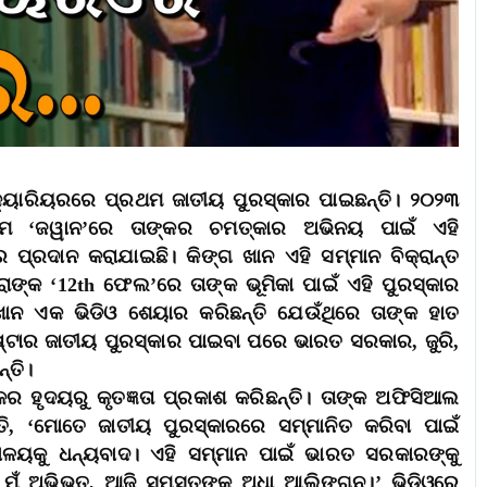
କ୍ୟାରିୟରରେ ପ୍ରଥମ ଜାତୀୟ ପୁରସ୍କାର ପାଇଛନ୍ତି। ୨୦୨୩
ିଲ୍ମ ‘ଜୱାନ’ରେ ତାଙ୍କର ଚମତ୍କାର ଅଭିନୟ ପାଇଁ ଏହି
 ପ୍ରଦାନ କରାଯାଇଛି। କିଙ୍ଗ ଖାନ ଏହି ସମ୍ମାନ ବିକ୍ରାନ୍ତ
ରାଙ୍କ ‘12th ଫେଲ’ରେ ତାଙ୍କ ଭୂମିକା ପାଇଁ ଏହି ପୁରସ୍କାର
ଖାନ ଏକ ଭିଡିଓ ଶେୟାର କରିଛନ୍ତି ଯେଉଁଥିରେ ତାଙ୍କ ହାତ
ଷ୍ଟାର ଜାତୀୟ ପୁରସ୍କାର ପାଇବା ପରେ ଭାରତ ସରକାର, ଜୁରି,
୍ତି।
କର ହୃଦୟରୁ କୃତଜ୍ଞତା ପ୍ରକାଶ କରିଛନ୍ତି। ତାଙ୍କ ଅଫିସିଆଲ
ି, ‘ମୋତେ ଜାତୀୟ ପୁରସ୍କାରରେ ସମ୍ମାନିତ କରିବା ପାଇଁ
ଣାଳୟକୁ ଧନ୍ୟବାଦ। ଏହି ସମ୍ମାନ ପାଇଁ ଭାରତ ସରକାରଙ୍କୁ
ୁଁ ଅଭିଭୂତ, ଆଜି ସମସ୍ତଙ୍କୁ ଅଧା ଆଲିଙ୍ଗନ।’ ଭିଡିଓରେ