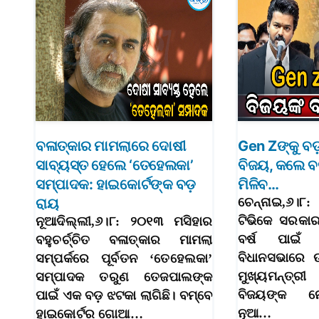
ବଳାତ୍କାର ମାମଲାରେ ଦୋଷୀ
Gen Zଙ୍କୁ ବ
ସାବ୍ୟସ୍ତ ହେଲେ ‘ତେହେଲକା’
ବିଜୟ, କଲେ ବ
ସମ୍ପାଦକ: ହାଇକୋର୍ଟଙ୍କ ବଡ଼
ମିଳିବ…
ରାୟ
ଚେନ୍ନାଇ,୬।୮
ଟିଭିକେ ସରକାର
ନୂଆଦିଲ୍ଲୀ,୬।୮: ୨୦୧୩ ମସିହାର
ବର୍ଷ ପାଇଁ
ବହୁଚର୍ଚ୍ଚିତ ବଳାତ୍କାର ମାମଲା
ବିଧାନସଭାରେ 
ସମ୍ପର୍କରେ ପୂର୍ବତନ ‘ତେହେଲକା’
ମୁଖ୍ୟମନ୍ତ୍
ସମ୍ପାଦକ ତରୁଣ ତେଜପାଲଙ୍କ
ବିଜୟଙ୍କ ନେ
ପାଇଁ ଏକ ବଡ଼ ଝଟକା ଲାଗିଛି। ବମ୍ବେ
ନୂଆ…
ହାଇକୋର୍ଟର ଗୋଆ…