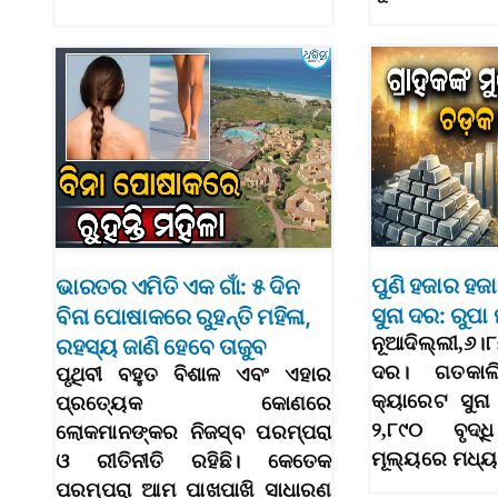
ପୁଣି ହଜାର ହଜ
ଭାରତର ଏମିତି ଏକ ଗାଁ: ୫ ଦିନ
ସୁନା ଦର: ରୁପ
ବିନା ପୋଷାକରେ ରୁହନ୍ତି ମହିଳା,
ନୂଆଦିଲ୍ଲୀ,୬।୮
ରହସ୍ୟ ଜାଣି ହେବେ ତାଜୁବ
ଦର। ଗତକାଲ
ପୃଥିବୀ ବହୁତ ବିଶାଳ ଏବଂ ଏହାର
କ୍ୟାରେଟ ସୁନା
ପ୍ରତ୍ୟେକ କୋଣରେ
୨,୮୯୦ ବୃଦ୍ଧ
ଲୋକମାନଙ୍କର ନିଜସ୍ବ ପରମ୍ପରା
ମୂଲ୍ୟରେ ମଧ୍
ଓ ରୀତିନୀତି ରହିଛି। କେତେକ
ପରମ୍ପରା ଆମ ପାଖପାଖି ସାଧାରଣ