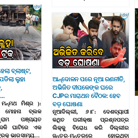
ହେଲା ବ୍ଲାଷ୍ଟ,
ପଡିଲା ଲୁହା
ଆନ୍ଦୋଳନ ପରେ ନୂଆ ରଣନୀତି,
,
ଅଭିଜିତ ଦୀପକେଙ୍କ ଘରେ
େ…
CJPର ମାରାଥନ ବୈଠକ: ହେବ
 ମନ୍ମଥ ମିଶ୍ର ):
ବଡ଼ ଘୋଷଣା
ା ମୋହନା ବ୍ଲକ
ନୂଆଦିଲ୍ଲୀ, ୬।୮: ଦେଶବ୍ୟାପୀ
୍ରାମ ପଞ୍ଚାୟତ
କଥିତ ପରୀକ୍ଷା ପ୍ରଶ୍ନପତ୍ର
ମଦଳି ଘାଟିରେ ଏକ
ଲିକ୍‌କୁ ବିରୋଧ କରି ଦିଲ୍ଲୀର
୍ରକ୍‌ ଭାରସାମ୍ୟ…
ଜନ୍ତର-ମନ୍ତରରେ ହୋଇଥିବା