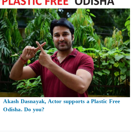
Akash Dasnayak, Actor supports a Plastic Free
Odisha. Do you?