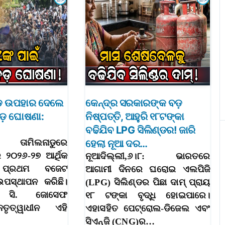
ଡ଼ ଉପହାର ଦେଲେ
କେନ୍ଦ୍ର ସରକାରଙ୍କ ବଡ଼
ଡ଼ ଘୋଷଣା:
ନିଷ୍ପତ୍ତି, ଆହୁରି ୧୮ଟଙ୍କା
ବଢିଯିବ LPG ସିଲିଣ୍ଡର! ଜାରି
: ତାମିଲନାଡୁରେ
ହେଲା ନୂଆ ଦର…
 ୨୦୨୬-୨୭ ଆର୍ଥିକ
ନୂଆଦିଲ୍ଲୀ,୬।୮: ଭାରତରେ
 ପ୍ରଥମ ବଜେଟ
ଆଗାମୀ ଦିନରେ ଘରୋଇ ଏଲପିଜି
ଉପସ୍ଥାପନ କରିଛି।
(LPG) ସିଲିଣ୍ଡର ପିଛା ଦାମ୍ ପ୍ରାୟ
ରୀ ସି. ଜୋସେଫ
୧୮ ଟଙ୍କା ବୃଦ୍ଧି ହୋଇପାରେ।
ତୃତ୍ୱାଧୀନ ଏହି
ଏହାସହିତ ପେଟ୍ରୋଲ-ଡିଜେଲ ଏବଂ
ସିଏନ୍‌ଜି (CNG)ର…