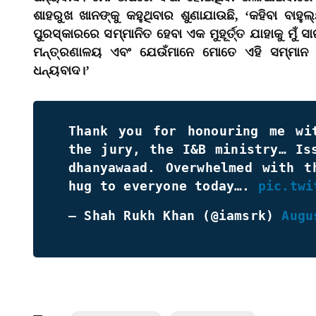
ଶାହରୁଖ ଖାନଙ୍କୁ କହୁଥିବାର ଶୁଣାଯାଉଛି, ‘କହିବା ବାହୁଲ
ପୁରସ୍କାରରେ ସମ୍ମାନିତ ହେବା ଏକ ମୁହୂର୍ତ୍ତ ଯାହାକୁ ମୁଁ 
ମନ୍ତ୍ରଣାଳୟ ଏବଂ ଯେଉଁମାନେ ମୋତେ ଏହି ସମ୍ମାନ 
ଧନ୍ୟବାଦ।’
Thank you for honouring me wi
the jury, the I&B ministry… Is
dhanyawaad. Overwhelmed with t
hug to everyone today….
pic.twi
— Shah Rukh Khan (@iamsrk)
Augu