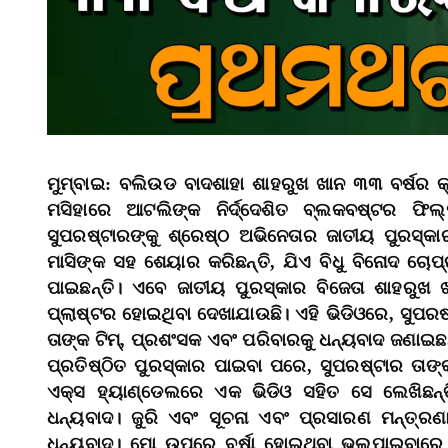
ମୁମ୍ବାଇ: ବଲିଉଡ ବାଦଶାହା ଶାହରୁଖ ଖାନ ୩୩ ବର୍ଷର 
ମସିହାରେ ଆଟଲିଙ୍କ ନିର୍ଦ୍ଦେଶିତ ବ୍ଲକବଷ୍ଟର ଫ
ସୁପରଷ୍ଟାରଙ୍କୁ ଶ୍ରେଷ୍ଠ ଅଭିନେତାର ଜାତୀୟ ପୁରସ୍କାର
ମାସିଙ୍କ ସହ ଶେୟାର କରିଛନ୍ତି, ଯିଏ ବିଧୁ ବିନୋଦ ଚୋପ୍
ପାଇଛନ୍ତି। ଏବେ ଜାତୀୟ ପୁରସ୍କାର ବିଜେତା ଶାହରୁଖ 
ପ୍ଲାଷ୍ଟର ହୋଇଥିବା ଦେଖାଯାଉଛି। ଏହି ଭିଡିଓରେ, ସୁପର
ତାଙ୍କ ଟିମ୍‌, ପ୍ରଶଂସକ ଏବଂ ପରିବାରକୁ ଧନ୍ୟବାଦ ଜଣାଇଛନ
ପ୍ରତିଷ୍ଠିତ ପୁରସ୍କାର ପାଇବା ପରେ, ସୁପରଷ୍ଟାର ତାଙ୍
ଏକ୍ସ ହ୍ୟାଣ୍ଡେଲରେ ଏକ ଭିଡିଓ ସହିତ ସେ ଲେଖିଛନ୍ତ
ଧନ୍ୟବାଦ। ଜୁରି ଏବଂ ସୂଚନା ଏବଂ ପ୍ରସାରଣ ମନ୍ତ୍ର
ଧନ୍ୟବାଦ। ମୋ ଉପରେ ବର୍ଷା ହୋଇଥିବା ଭଲପାଇବାରେ ମ