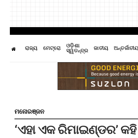
ଓଡ଼ିଶା
ରାଜ୍ୟ
ମେଟ୍ରୋ
ଜାତୀୟ
ଅନ୍ତର୍ଜାତୀ
ସ୍ୱତନ୍ତ୍ର
ମନୋରଞ୍ଜନ
‘ଏହା ଏକ ରିମାଇଣ୍ଡର’ କହି