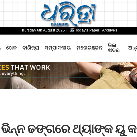
Thursday 6th August 2026 |
Today's Paper
| Archives
ଜିଲା
ୟ
ଖେଳ
ବାଣିଜ୍ୟ
ସମ୍ପାଦକୀୟ
ମନୋରଞ୍ଜନ
ଅନ୍
ଖବର
 ଭିନ୍ନ ଢଙ୍ଗରେ ଥ୍ୟାଙ୍କ ୟୁ କ