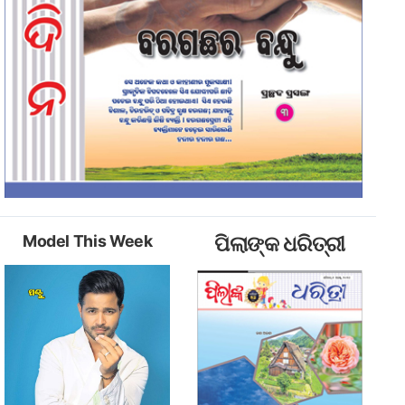
Model This Week
ପିଲାଙ୍କ ଧରିତ୍ରୀ