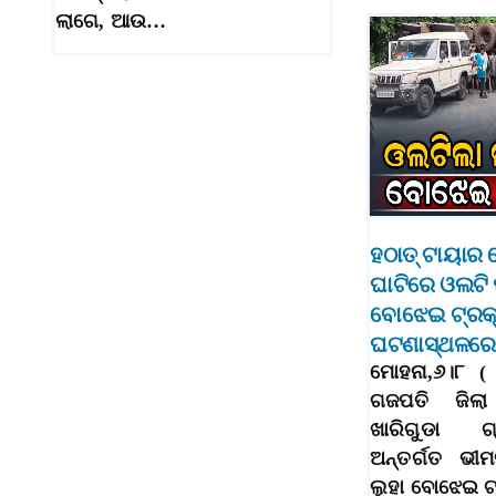
ଲାଗେ, ଆଉ…
ହଠାତ୍‌ ଟାୟାର 
ଘାଟିରେ ଓଲଟି 
ବୋଝେଇ ଟ୍ରକ୍‌
ଘଟଣାସ୍ଥଳର
ମୋହନା,୬।୮ (
ଗଜପତି ଜିଲ
ଖାରିଗୁଡା ଗ
ଅନ୍ତର୍ଗତ ଭୀ
ଲୁହା ବୋଝେଇ ଟ