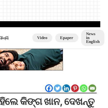
News
ୟାନ୍ୟ
Video
Epaper
in
English
ହିଲେ କିଙ୍ଗ ଖାନ, ଦେଖନ୍ତୁ