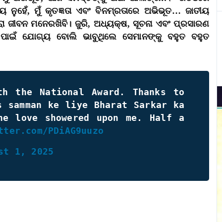
୍ୟ ନୁହେଁ, ମୁଁ କୃତଜ୍ଞତା ଏବଂ ବିନମ୍ରତାରେ ଅଭିଭୂତ… ଜାତୀୟ
ସାରା ଜୀବନ ମନେରଖିବି। ଜୁରି, ଅଧ୍ୟକ୍ଷ, ସୂଚନା ଏବଂ ପ୍ରସାରଣ
ପାଇଁ ଯୋଗ୍ୟ ବୋଲି ଭାବୁଥିଲେ ସେମାନଙ୍କୁ ବହୁତ ବହୁତ
th the National Award. Thanks to
s samman ke liye Bharat Sarkar ka
he love showered upon me. Half a
tter.com/PDiAG9uuzo
st 1, 2025