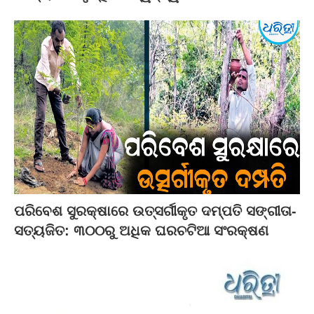
ପରିବେଶ ସୁରକ୍ଷାରେ ଉତ୍ସର୍ଗୀକୃତ ଦମ୍ପତି ସଙ୍ଗୀତା-
ସତ୍ୟଜିତ: ୩୦୦ରୁ ଅଧିକ ଘରଚଟିଆ ସଂରକ୍ଷଣ