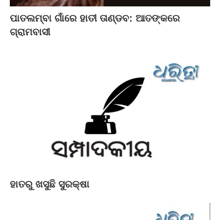
ପାତଲମ୍ବା ଗାଁରେ ହାତୀ ତାଣ୍ଡବ: ଆତଙ୍କରେ
ଗ୍ରାମବାସୀ
ହାତରୁ ଖସୁଛି ସୁରକ୍ଷା