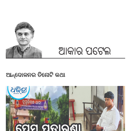
ଆନ୍ଦୋଳନର ତିନୋଟି କଥା