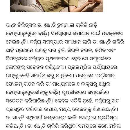
ଦନ୍ତ ଚିକିତ୍ସକ ଡ. ଶାନ୍ତି ତୁମ୍ମାଲା ଚାକିରି ଛାଡ଼ି
ବେଙ୍ଗାଲୁରୁରେ ବର୍ଜ୍ୟ ସମସ୍ୟାର ସମାଧାନ ପାଇଁ ପଦକ୍ଷେପ
ନେଇଛନ୍ତି। ବର୍ଜ୍ୟ ସମସ୍ୟାର ସମାଧାନ ଲାଗି ଡ. ଶାନ୍ତି ଚାକିରି
ଛାଡ଼ି ପ୍ରଥମେ ଘରକୁ ଘର ବୁଲି କିଭଳି ତରଳ, କଠିନ ଏବଂ
ବିପଜ୍ଜନକ ବର୍ଜ୍ୟର ପୃଥକୀକରଣ ହେବ ସେ ସମ୍ପର୍କରେ
ଲୋକଙ୍କୁ ସଚେତନ କରିଥିଲେ। ପ୍ରାରମ୍ଭିକ ପର୍ଯ୍ୟାୟରେ
ତାଙ୍କୁ କେହି ସମର୍ଥନ କରୁ ନ ଥିଲେ। ପରେ ସେ ଏଚ୍‌ସିଆର
ଫୋରମ୍‌ ଗଠନ କରି ତା’ ମାଧ୍ୟମରେ ୧ ଲକ୍ଷରୁ ଅଧିକ
ବେଙ୍ଗାଲୁରୁବାସୀଙ୍କୁ ବର୍ଜ୍ୟ ପୃଥକୀକରଣ ସମ୍ପର୍କରେ
ସଚେତନ କରିପାରିଛନ୍ତି। କେବଳ ଏତିକି ନୁହେଁ, ବର୍ଜ୍ୟରୁ ଖତ
ପ୍ରସ୍ତୁତ କରିବାର ଉପାୟ ମଧ୍ୟ ଲୋକଙ୍କୁ ଶିଖାଉଛନ୍ତି।
ଡ. ଶାନ୍ତି ଏଥିପାଇଁ କମ୍ପୋଷ୍ଟ ଲର୍ନିଂ ସେଣ୍ଟର ପ୍ରତିଷ୍ଠା
କରିଛନ୍ତି। ଡ. ଶାନ୍ତି ଚାକିରି କରିଥିବା ସମୟରେ ଜଣେ ମହିଳା