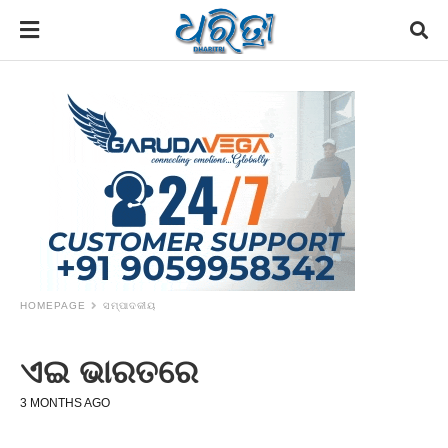
HOMEPAGE
ସମ୍ପାଦକୀୟ
ଏଇ ଭାରତରେ
3 MONTHS AGO