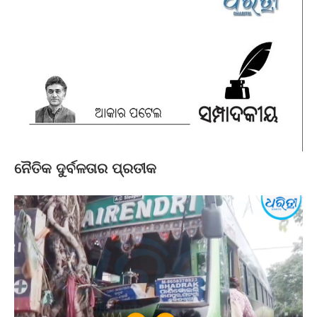
ନୈତିକ ଦୁର୍ବଳତାର ପ୍ରତୀକ