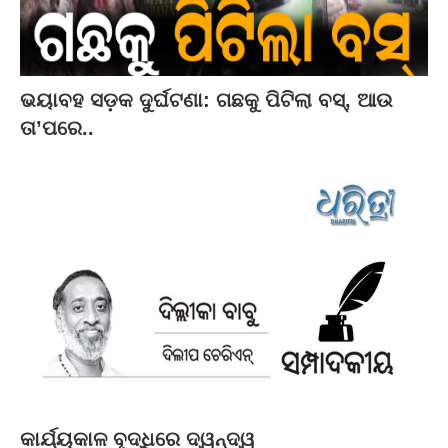
ଭୟାବହ ସଡ଼କ ଦୁର୍ଘଟଣା: ଗଛକୁ ପିଟିଲା ବସ୍‌, ଆଉ
ତା’ପରେ..
କାର୍ଯ୍ୟକାଳ ବୃଦ୍ଧିରେ ଦ୍ୱନ୍ଦ୍ୱ