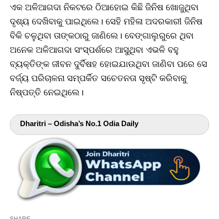
ଏକ ଅଳିଆଗଦା ନିକଟରେ ଠିଆହୋଇ କିଛି ଜିନିଷ ଖୋଜୁଥିବା
ଦୃଶ୍ୟ ଦେଖିବାକୁ ପାଇଥିଲେ। ସେହି ମହିଳା ଅଦରକାରୀ ଜିନିଷ
ବିକି ଚଳୁଥିବା ତାଙ୍କଠାରୁ ଜାଣିଲେ। ବେଙ୍ଗାଲୁରୁରେ ଥିବା
ଅନେକ ଅଳିଆଗଦା ସଂସ୍ପର୍ଶରେ ଆସୁଥିବା ଏଭଳି ବହୁ
ବ୍ୟକ୍ତିଙ୍କ ଜୀବନ ଦୁର୍ବିଷହ ହୋଇଯାଉଥିବା ଜାଣିବା ପରେ ସେ
ବର୍ଜ୍ୟ ପରିଚାଳନା ସମ୍ପର୍କିତ ସଚେତନତା ସୃଷ୍ଟି କରିବାକୁ
ନିଷ୍ପତ୍ତି ନେଇଥିଲେ।
Dharitri – Odisha’s No.1 Odia Daily
SHARE