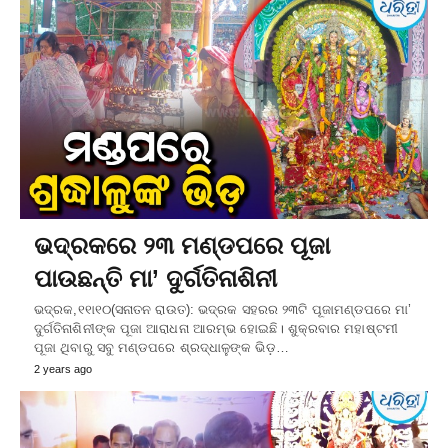
ଭଦ୍ରକରେ ୨୩ ମଣ୍ଡପରେ ପୂଜା
ପାଉଛନ୍ତି ମା’ ଦୁର୍ଗତିନାଶିନୀ
ଭଦ୍ରକ,୧୧ା୧୦(ସନାତନ ରାଉତ): ଭଦ୍ରକ ସହରର ୨୩ଟି ପୂଜାମଣ୍ଡପରେ ମା’
ଦୁର୍ଗତିନାଶିନୀଙ୍କ ପୂଜା ଆରାଧନା ଆରମ୍ଭ ହୋଇଛି। ଶୁକ୍ରବାର ମହାଷ୍ଟମୀ
ପୂଜା ଥିବାରୁ ସବୁ ମଣ୍ଡପରେ ଶ୍ରଦ୍ଧାଳୁଙ୍କ ଭିଡ଼…
2 years ago