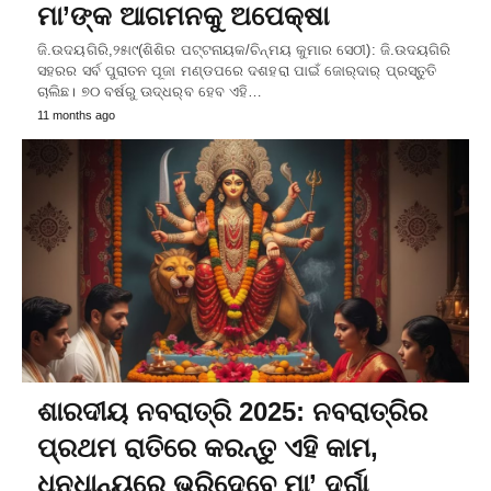
ମା’ଙ୍କ ଆଗମନକୁ ଅପେକ୍ଷା
ଜି.ଉଦୟଗିରି,୨୫ା୯(ଶିଶିର ପଟ୍ଟନାୟକ/ଚିନ୍ମୟ କୁମାର ସେଠୀ): ଜି.ଉଦୟଗିରି
ସହରର ସର୍ବ ପୁରାତନ ପୂଜା ମଣ୍ଡପରେ ଦଶହରା ପାଇଁ ଜୋର୍‌ଦାର୍‌ ପ୍ରସ୍ତୁତି
ଚାଲିଛ। ୭୦ ବର୍ଷରୁ ଊଦ୍ଧର୍‌ବ ହେବ ଏହି…
11 months ago
ଶାରଦୀୟ ନବରାତ୍ରି 2025: ନବରାତ୍ରିର
ପ୍ରଥମ ରାତିରେ କରନ୍ତୁ ଏହି କାମ,
ଧନଧାନ୍ୟରେ ଭରିଦେବେ ମା’ ଦୁର୍ଗା