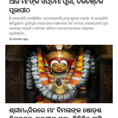
ଆଜି ମା’ଙ୍କ ସପ୍ତମୀ ପୂଜା, ଚଳଚଞ୍ଚଳ
ପୂଜାପୀଠ
ଜି.ଉଦୟଗିରି,୨୯ା୯(ଶିଶିର ପଟ୍ଟନାୟକ/ଚିନ୍ମୟ କୁମାର ସେଠୀ): ଜି.ଉଦୟଗିରି
ସର୍ବପୁରାତନ ଦୁର୍ଗାପୂଜା ମଣ୍ଡପରେ ସୋମବାର ଦିନ ମା’ଙ୍କ ମହାସପ୍ତମୀ ପୂଜା
ଆରମ୍ଭ ହୋଇଛି। ରବିବାର ରାତିରେ ମହାଆଡ଼ମ୍ବରରେ ଅଞ୍ଚଳର
ପ୍ରତିଷ୍ଠିତ…
10 months ago
ଶ୍ରୀମନ୍ଦିରରେ ମା’ ବିମଳାଙ୍କ ଷୋଡ଼ଶ