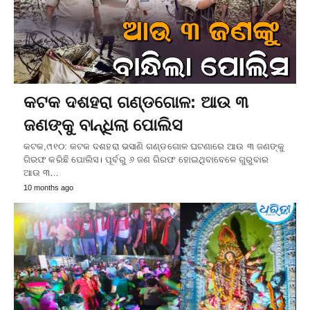
କଟକ ଦଶହରା ଗଣ୍ଡଗୋଳ: ଆଉ ୩
ଜଣଙ୍କୁ ବାନ୍ଧିଲା ପୋଲିସ
କଟକ,୯ା୧୦: କଟକ ଦଶହରା ଭସାଣି ଗଣ୍ଡଗୋଳ ଘଟଣାରେ ଆଉ ୩ ଜଣଙ୍କୁ
ଗିରଫ କରିଛି ପୋଲିସ। ପୂର୍ବରୁ ୬ ଜଣ ଗିରଫ ହୋଇଥିବାବେଳେ ଗୁରୁବାର
ଆଉ ୩…
10 months ago