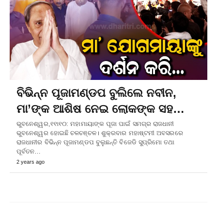
ବିଭିନ୍ନ ପୂଜାମଣ୍ଡପ ବୁଲିଲେ ନବୀନ,
ମା’ଙ୍କ ଆଶିଷ ନେଇ ଲୋକଙ୍କ ସହ…
ଭୁବନେଶ୍ୱର,୧୧ା୧୦: ମହାମାୟାଙ୍କ ପୂଜା ପାଇଁ ସମଗ୍ର ରାଜଧାନୀ
ଭୁବନେଶ୍ୱର ହୋଇଛି ଚଳଚଞ୍ଚଳ। ଶୁକ୍ରବାର ମହାଷ୍ଟମୀ ଅବସରରେ
ରାଜଧାନୀର ବିଭିନ୍ନ ପୂଜାମଣ୍ଡପ ବୁଲୁଛନ୍ତି ବିଜେଡି ସୁପ୍ରିମୋ ତଥା
ପୂର୍ବତନ…
2 years ago