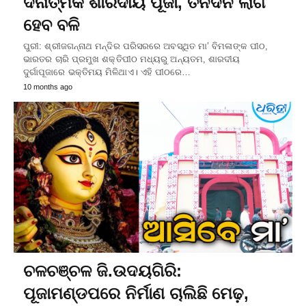
ଦିନାତ୍ମକ ଶାରଦୀୟ ପୂଜା, ତିନିଦିନ ଲାଗି
ହେବ ବଳି
ପୁରୀ: ଶ୍ରୀଜଗନ୍ନାଥ ମନ୍ଦିର ପରିସରରେ ଅବସ୍ଥିତ ମା’ ବିମଳାଙ୍କ ପୀଠ,
ଭାରତର ଚାରି ପ୍ରମୁଖ ଶକ୍ତିପୀଠ ମଧ୍ୟରୁ ଅନ୍ୟତମ, ଶାରଦୀୟ
ଦୁର୍ଗାପୂଜାରେ ଭକ୍ତିମୟ ମିଳିଥାଏ। ଏହି ପୀଠରେ…
10 months ago
ଚଳଚଞ୍ଚଳ ଜି.ଉଦୟଗିରି:
ପୂଜାମଣ୍ଡପରେ ନିର୍ମାଣ ଚାଲିଛି ମେଢ଼,