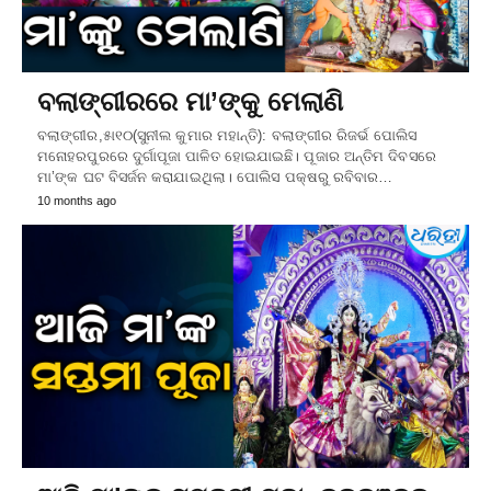
ବଲାଙ୍ଗୀରରେ ମା’ଙ୍କୁ ମେଲାଣି
ବଲାଙ୍ଗୀର,୫ା୧୦(ସୁନୀଲ କୁମାର ମହାନ୍ତି): ବଲାଙ୍ଗୀର ରିଜର୍ଭ ପୋଲିସ
ମନୋହରପୁରରେ ଦୁର୍ଗାପୂଜା ପାଳିତ ହୋଇଯାଇଛି। ପୂଜାର ଅନ୍ତିମ ଦିବସରେ
ମା’ଙ୍କ ଘଟ ବିସର୍ଜନ କରାଯାଇଥିଲା। ପୋଲିସ ପକ୍ଷରୁ ରବିବାର…
10 months ago