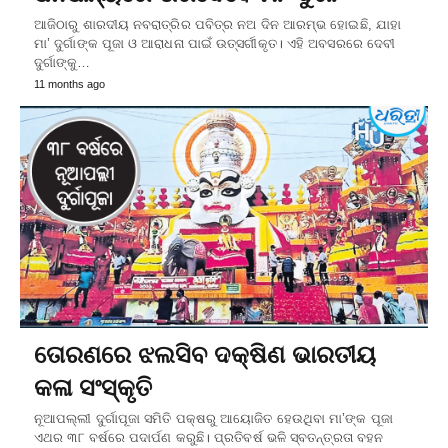
ଆଜିଠାରୁ ଶାରଦୀୟ ନବରାତ୍ରିର ପବିତ୍ର ନଅ ଦିନ ଆରମ୍ଭ ହୋଇଛି, ଯାହା
ମା’ ଦୁର୍ଗାଙ୍କ ପୂଜା ଓ ଆରାଧନା ପାଇଁ ଉତ୍ସର୍ଗୀକୃତ। ଏହି ଅବସରରେ ଦେବୀ
ଦୁର୍ଗାଙ୍କୁ…
11 months ago
ତୋରଣରେ ଝଲସିବ ଦକ୍ଷିଣ ଭାରତୀୟ
କଳା ସଂସ୍କୃତି
ନୂଆପଲ୍ଲୀ ଦୁର୍ଗାପୂଜା ସମିତି ପକ୍ଷରୁ ଆୟୋଜିତ ହେଉଥିବା ମା’ଙ୍କ ପୂଜା
ଏଥର ୩୮ ବର୍ଷରେ ପଦାର୍ପଣ କରୁଛି। ପ୍ରତିବର୍ଷ ଭଳି ସ୍ବତନ୍ତ୍ରତା ବହନ