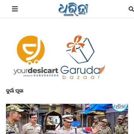
ଦୁର୍ଗା ପୂଜା