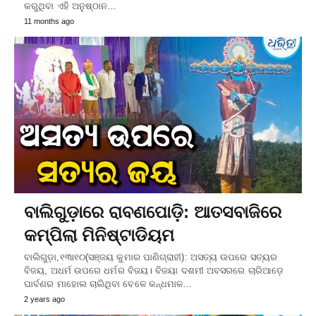
କରୁଥିବା ଏହି ଅନୁଷ୍ଠାନ…
11 months ago
ବାଲିଗୁଡ଼ାରେ ରାବଣପୋଡ଼ି: ଆତସବାଜିରେ
କମ୍ପିଲା ମିନିଷ୍ଟାଡିୟମ
ବାଲିଗୁଡ଼ା,୧୩ା୧୦(ସଞ୍ଜୟ କୁମାର ପାଣିଗ୍ରାହୀ): ଅସତ୍ୟ ଉପରେ ସତ୍ୟର
ବିଜୟ, ଅଧର୍ମ ଉପରେ ଧର୍ମର ବିଜୟ। ବିଜୟା ଦଶମୀ ଅବସରରେ ଚାରିଆଡ଼େ
ପାର୍ବଣର ମାହୋଲ ଚାଲିଥିବା ବେଳେ କନ୍ଧମାଳ…
2 years ago