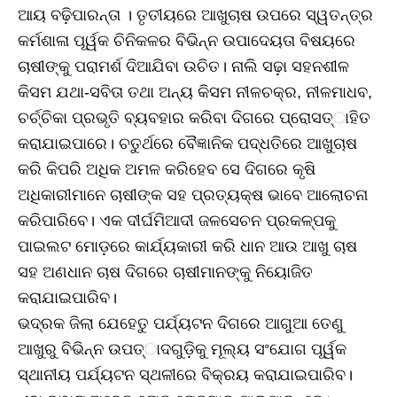
ଆୟ ବଢ଼ିପାରନ୍ତା । ତୃତୀୟରେ ଆଖୁଚାଷ ଉପରେ ସ୍ୱତନ୍ତ୍ର
କର୍ମଶାଳା ପୂର୍ୱକ ଚିନିକଳର ବିଭିନ୍ନ ଉପାଦେୟତା ବିଷୟରେ
ଚାଷୀଙ୍କୁ ପରାମର୍ଶ ଦିଆଯିବା ଉଚିତ। ନାଲି ସଢ଼ା ସହନଶୀଳ
କିସମ ଯଥା-ସବିତା ତଥା ଅନ୍ୟ କିସମ ନୀଳଚକ୍ର, ନୀଳମାଧବ,
ଚର୍ଚ୍ଚିକା ପ୍ରଭୃତି ବ୍ୟବହାର କରିବା ଦିଗରେ ପ୍ରୋସତ୍ାହିତ
କରାଯାଇପାରେ। ଚତୁର୍ଥରେ ବୈଜ୍ଞାନିକ ପଦ୍ଧତିରେ ଆଖୁଚାଷ
କରି କିପରି ଅଧିକ ଅମଳ କରିହେବ ସେ ଦିଗରେ କୃଷି
ଅଧିକାରୀମାନେ ଚାଷୀଙ୍କ ସହ ପ୍ରତ୍ୟକ୍ଷ ଭାବେ ଆଲୋଚନା
କରିପାରିବେ। ଏକ ଦୀର୍ଘମିଆଦୀ ଜଳସେଚନ ପ୍ରକଳ୍ପକୁ
ପାଇଲଟ ମୋଡ଼ରେ କାର୍ଯ୍ୟକାରୀ କରି ଧାନ ଆଉ ଆଖୁ ଚାଷ
ସହ ଅଣଧାନ ଚାଷ ଦିଗରେ ଚାଷୀମାନଙ୍କୁ ନିୟୋଜିତ
କରାଯାଇପାରିବ।
ଭଦ୍ରକ ଜିଲା ଯେହେତୁ ପର୍ଯ୍ୟଟନ ଦିଗରେ ଆଗୁଆ ତେଣୁ
ଆଖୁରୁ ବିଭିନ୍ନ ଉପତ୍ାଦଗୁଡ଼ିକୁ ମୂଲ୍ୟ ସଂଯୋଗ ପୂର୍ୱକ
ସ୍ଥାନୀୟ ପର୍ଯ୍ୟଟନ ସ୍ଥଳୀରେ ବିକ୍ରୟ କରାଯାଇପାରିବ।