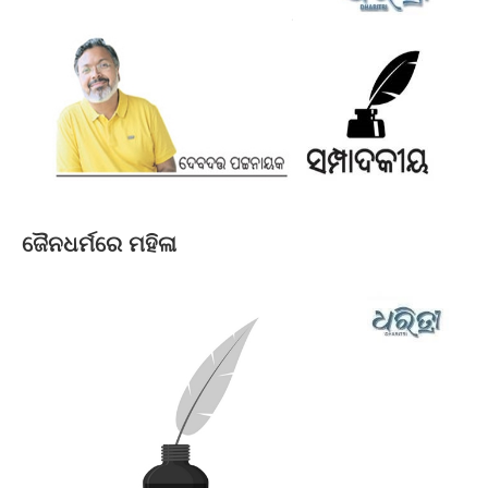
ଜୈନଧର୍ମରେ ମହିଳା