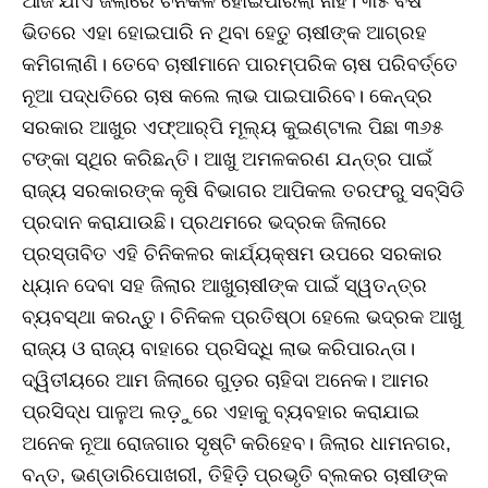
ଆଜି ଯାଏ ଜିଲାରେ ଚିନିକଳ ହୋଇପାରିଲା ନାହିଁ। ୩୫ ବର୍ଷ
ଭିତରେ ଏହା ହୋଇପାରି ନ ଥିବା ହେତୁ ଚାଷୀଙ୍କ ଆଗ୍ରହ
କମିଗଲାଣି। ତେବେ ଚାଷୀମାନେ ପାରମ୍ପରିକ ଚାଷ ପରିବର୍ତ୍ତେ
ନୂଆ ପଦ୍ଧତିରେ ଚାଷ କଲେ ଲାଭ ପାଇପାରିବେ। କେନ୍ଦ୍ର
ସରକାର ଆଖୁର ଏଫ୍‌ଆର୍‌ପି ମୂଲ୍ୟ କୁଇଣ୍ଟାଲ ପିଛା ୩୬୫
ଟଙ୍କା ସ୍ଥିର କରିଛନ୍ତି। ଆଖୁ ଅମଳକରଣ ଯନ୍ତ୍ର ପାଇଁ
ରାଜ୍ୟ ସରକାରଙ୍କ କୃଷି ବିଭାଗର ଆପିକଲ ତରଫରୁ ସବ୍‌ସିଡି
ପ୍ରଦାନ କରାଯାଉଛି। ପ୍ରଥମରେ ଭଦ୍ରକ ଜିଲାରେ
ପ୍ରସ୍ତାବିତ ଏହି ଚିନିକଳର କାର୍ଯ୍ୟକ୍ଷମ ଉପରେ ସରକାର
ଧ୍ୟାନ ଦେବା ସହ ଜିଲାର ଆଖୁଚାଷୀଙ୍କ ପାଇଁ ସ୍ୱତନ୍ତ୍ର
ବ୍ୟବସ୍ଥା କରନ୍ତୁ। ଚିନିକଳ ପ୍ରତିଷ୍ଠା ହେଲେ ଭଦ୍ରକ ଆଖୁ
ରାଜ୍ୟ ଓ ରାଜ୍ୟ ବାହାରେ ପ୍ରସିଦ୍ଧି ଲାଭ କରିପାରନ୍ତା।
ଦ୍ୱିତୀୟରେ ଆମ ଜିଲାରେ ଗୁଡ଼ର ଚାହିଦା ଅନେକ। ଆମର
ପ୍ରସିଦ୍ଧ ପାଳୁଅ ଲଡ଼ୁରେ ଏହାକୁ ବ୍ୟବହାର କରାଯାଇ
ଅନେକ ନୂଆ ରୋଜଗାର ସୃଷ୍ଟି କରିହେବ। ଜିଲାର ଧାମନଗର,
ବନ୍ତ, ଭଣ୍ଡାରିପୋଖରୀ, ତିହିଡ଼ି ପ୍ରଭୃତି ବ୍ଲକର ଚାଷୀଙ୍କ