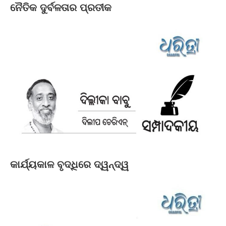
ନୈତିକ ଦୁର୍ବଳତାର ପ୍ରତୀକ
କାର୍ଯ୍ୟକାଳ ବୃଦ୍ଧିରେ ଦ୍ୱନ୍ଦ୍ୱ