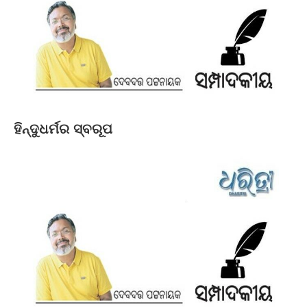
ହିନ୍ଦୁଧର୍ମର ସ୍ବରୂପ