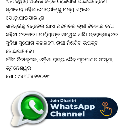
ଏହା ଦ୍ୱାରା ଅନେକ ଲୋକ ରୋଜଗାର ପାଇପାରନ୍ତେ।
ସ୍ଥାନୀୟ ମହିଳା ଗୋଷ୍ଠୀଙ୍କୁ ମଧ୍ୟ ଏଥିରେ
ଯୋଡ଼ାଯାଇପାରନ୍ତା।
ସାଳନ୍ଦୀରୁ ମନ୍ତେଇ ଯାଏ ଭଦ୍ରକର ଚାଷୀ ବିକାଶର କଥା
କହିବା ଦରକାର। ପର୍ଯ୍ୟାପ୍ତ ସମ୍ୱଳ ଅଛି। ପ୍ରୋତ୍ସାହନର
ସୁବିଧା ସୁଯୋଗ କରାଗଲେ ଚାଷୀ ନିଶ୍ଚିତ ଉପକୃତ
ହୋଇପାରିବେ।
ଜୈବ ନିରୀକ୍ଷକ, ଓଡ଼ିଶା ରାଜ୍ୟ ଜୈବ ପ୍ରମାଣନ ସଂସ୍ଥା,
ଭୁବନେଶ୍ୱର
ମୋ : ୯୪୩୮୪୬୭୦୭୯