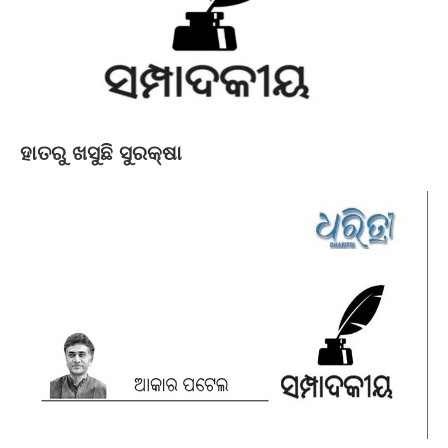
ହାତରୁ ଖସୁଛି ସୁରକ୍ଷା