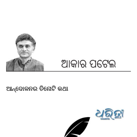
ଆନ୍ଦୋଳନର ତିନୋଟି କଥା