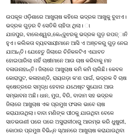
ଉପକୂଳ ଓଡ଼ିଶାରେ ଆଖୁଚାଷ କହିଲେ ଭଦ୍ରକ ଆଖୁକୁ ବୁଝାଏ।
ଭଦ୍ରକ ଗୁଡ଼ର ବି ସେତିକି ଚାହିଦା ଥିଲା। ା
ଯାଜପୁର, ବାଲେଶ୍ୱର,କେନ୍ଦୁଝରକୁ ଭଦ୍ରକ ଗୁଡ଼ ରପତ୍ାନି
ହୁଏ। କଲିକତା ବ୍ୟବସାୟୀମାନେ ଆସି ଏ ଅଞ୍ଚଳରୁ ଗୁଡ଼ ନେଇ
ଯାଆନ୍ତି। ଯେହେତୁ ଜିଲାରେ ଚିନିକଳଟିଏ ଏଯାବତ
ହୋଇପାରିଲା ନାହିଁ ଚାଷୀମାନେ ଆଉ ଚାଷ କରିବାକୁ ମନ
ବଳାଉନାହାନ୍ତି। ଜିଲାରେ ଆଖୁଚାଷ କମି କମି ଚାଲିଛି। କେବଳ
କୋରାପୁଟ, କଳାହାଣ୍ଡି, ରାୟଗଡ଼ା କ’ଣ ପାଇଁ, ଭଦ୍ରକ ବି ଚାଷ
କ୍ଷେତ୍ରରେ ସମୃଦ୍ଧ ହେବାର ଯଥେଷ୍ଟ ସୁଯୋଗ ଆଉ
ସମ୍ଭାବନା ଅଛି। ଧାନ, ମୁଗ, ବିରି, ବାଦାମ ସହ ଭଦ୍ରକ
ଜିଲାରେ ଆଖୁଚାଷ ଏକ ପ୍ରମୁଖ ଫସଲ ଭାବେ ଚାଷ
କରାଯାଉଥିଲା। ବାବା ମଣିଙ୍କ ପୀଠକୁ ଯାଉଥିବା ବେଳେ
ସାତଭଉଣୀ ପରେ ପରେ ଅସୁରାଳୀଠାରୁ ଆରମ୍ଭ କରି ଧୁଷୁରୀ,
କୋଠାର ପ୍ରମୁଖ ବିଭିନ୍ନ ସ୍ଥାନରେ ଆଖୁଚାଷ କରାଯାଉଥିବା