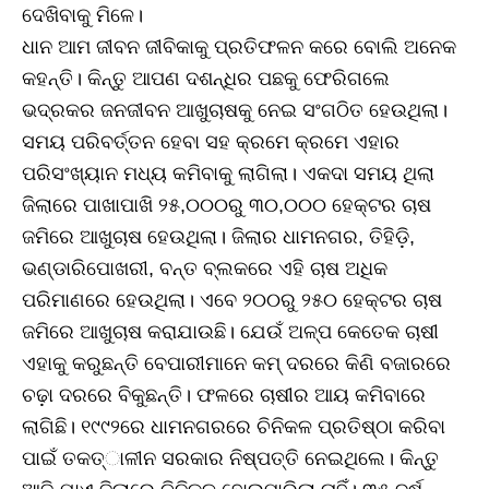
ଦେଖିବାକୁ ମିଳେ।
ଧାନ ଆମ ଜୀବନ ଜୀବିକାକୁ ପ୍ରତିଫଳନ କରେ ବୋଲି ଅନେକ
କହନ୍ତି। କିନ୍ତୁ ଆପଣ ଦଶନ୍ଧିର ପଛକୁ ଫେରିଗଲେ
ଭଦ୍ରକର ଜନଜୀବନ ଆଖୁଚାଷକୁ ନେଇ ସଂଗଠିତ ହେଉଥିଲା।
ସମୟ ପରିବର୍ତ୍ତନ ହେବା ସହ କ୍ରମେ କ୍ରମେ ଏହାର
ପରିସଂଖ୍ୟାନ ମଧ୍ୟ କମିବାକୁ ଲାଗିଲା। ଏକଦା ସମୟ ଥିଲା
ଜିଲାରେ ପାଖାପାଖି ୨୫,୦୦୦ରୁ ୩୦,୦୦୦ ହେକ୍ଟର ଚାଷ
ଜମିରେ ଆଖୁଚାଷ ହେଉଥିଲା। ଜିଲାର ଧାମନଗର, ତିହିଡ଼ି,
ଭଣ୍ଡାରିପୋଖରୀ, ବନ୍ତ ବ୍ଲକରେ ଏହି ଚାଷ ଅଧିକ
ପରିମାଣରେ ହେଉଥିଲା। ଏବେ ୨୦୦ରୁ ୨୫୦ ହେକ୍ଟର ଚାଷ
ଜମିରେ ଆଖୁଚାଷ କରାଯାଉଛି। ଯେଉଁ ଅଳ୍ପ କେତେକ ଚାଷୀ
ଏହାକୁ କରୁଛନ୍ତି ବେପାରୀମାନେ କମ୍‌ ଦରରେ କିଣି ବଜାରରେ
ଚଢ଼ା ଦରରେ ବିକୁଛନ୍ତି। ଫଳରେ ଚାଷୀର ଆୟ କମିବାରେ
ଲାଗିଛି। ୧୯୯୨ରେ ଧାମନଗରରେ ଚିନିକଳ ପ୍ରତିଷ୍ଠା କରିବା
ପାଇଁ ତକତ୍ାଳୀନ ସରକାର ନିଷ୍ପତ୍ତି ନେଇଥିଲେ। କିନ୍ତୁ