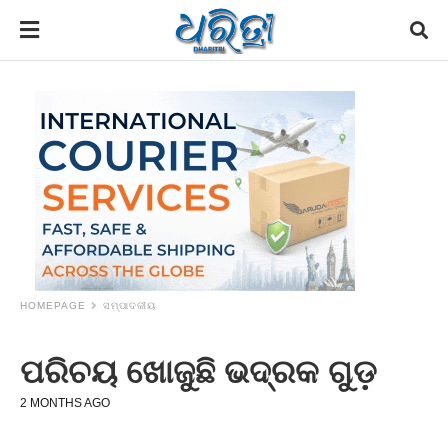
HOMEPAGE
ସମ୍ପାଦକୀୟ
ପରିଚୟ ଖୋଜୁଛି ଭଦ୍ରକ ଗୁଡ଼
2 MONTHS AGO