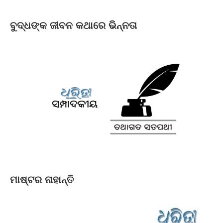
ବୁଦ୍ଧଙ୍କ ଜୀବନ କଥାରେ ଭିନ୍ନତା
ମାଷ୍ଟର ନାହାନ୍ତି