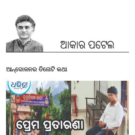
ଆନ୍ଦୋଳନର ତିନୋଟି କଥା