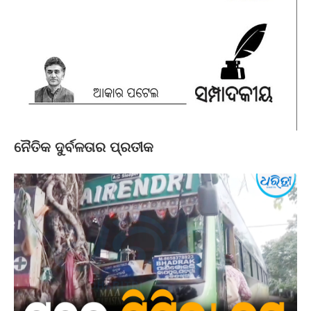
ନୈତିକ ଦୁର୍ବଳତାର ପ୍ରତୀକ