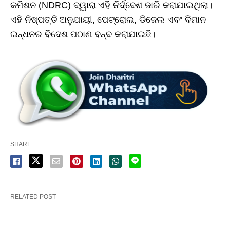
କମିଶନ (NDRC) ଦ୍ୱାରା ଏହି ନିର୍ଦ୍ଦେଶ ଜାରି କରାଯାଇଥିଲା।
ଏହି ନିଷ୍ପତ୍ତି ଅନୁଯାୟୀ, ପେଟ୍ରୋଲ, ଡିଜେଲ ଏବଂ ବିମାନ
ଇନ୍ଧନର ବିଦେଶ ପଠାଣ ବନ୍ଦ କରାଯାଇଛି।
SHARE
RELATED POST