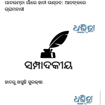
ପାତଲମ୍ବା ଗାଁରେ ହାତୀ ତାଣ୍ଡବ: ଆତଙ୍କରେ
ଗ୍ରାମବାସୀ
ହାତରୁ ଖସୁଛି ସୁରକ୍ଷା