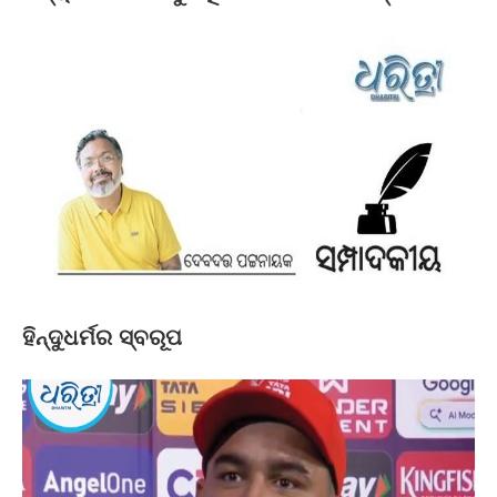
ହିନ୍ଦୁଧର୍ମର ସ୍ବରୂପ