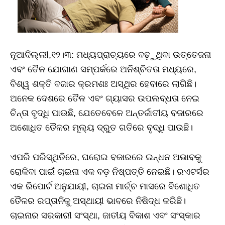
ନୂଆଦିଲ୍ଲୀ,୧୨।୩: ମଧ୍ୟପ୍ରାଚ୍ୟରେ ବଢ଼ୁଥିବା ଉତ୍ତେଜନା
ଏବଂ ତୈଳ ଯୋଗାଣ ସମ୍ପର୍କରେ ଅନିଶ୍ଚିତତା ମଧ୍ୟରେ,
ବିଶ୍ୱ ଶକ୍ତି ବଜାର କ୍ରମଶଃ ଅସ୍ଥିର ହେବାରେ ଲାଗିଛି।
ଅନେକ ଦେଶରେ ତୈଳ ଏବଂ ଗ୍ୟାସର ଉପଲବ୍ଧତା ନେଇ
ଚିନ୍ତା ବୃଦ୍ଧି ପାଉଛି, ଯେତେବେଳେ ଅନ୍ତର୍ଜାତୀୟ ବଜାରରେ
ଅଶୋଧିତ ତୈଳର ମୂଲ୍ୟ ଦ୍ରୁତ ଗତିରେ ବୃଦ୍ଧି ପାଉଛି।
ଏପରି ପରିସ୍ଥିତିରେ, ଘରୋଇ ବଜାରରେ ଇନ୍ଧନ ଅଭାବକୁ
ରୋକିବା ପାଇଁ ଚାଇନା ଏକ ବଡ଼ ନିଷ୍ପତ୍ତି ନେଇଛି। ରଏଟର୍ସର
ଏକ ରିପୋର୍ଟ ଅନୁଯାୟୀ, ଚାଇନା ମାର୍ଚ୍ଚ ମାସରେ ବିଶୋଧିତ
ତୈଳର ରପ୍ତାନିକୁ ଅସ୍ଥାୟୀ ଭାବରେ ନିଷିଦ୍ଧ କରିଛି।
ଚାଇନାର ସରକାରୀ ସଂସ୍ଥା, ଜାତୀୟ ବିକାଶ ଏବଂ ସଂସ୍କାର