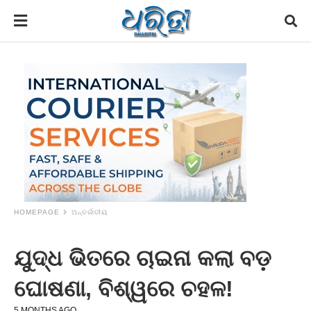
HOMEPAGE
ଅନ୍ତର୍ଜାତୀୟ
ଯୁଦ୍ଧ ଭିତରେ ଚାଇନା କଲା ବଡ଼
ଘୋଷଣା, ବିଶ୍ୱରେ ଚହଳ!
5 MONTHS AGO