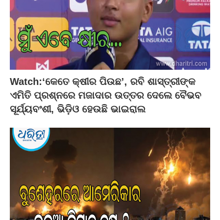
Watch:‘କେତେ କ୍ଷୀର ପିଉଛ’, ରବି ଶାସ୍ତ୍ରୀଙ୍କ
ଏମିତି ପ୍ରଶ୍ନରେ ମଜାଦାର ଉତ୍ତର ଦେଲେ ବୈଭବ
ସୂର୍ଯ୍ୟବଂଶୀ, ଭିଡ଼ିଓ ହେଉଛି ଭାଇରାଲ