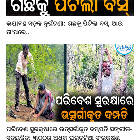
ଭୟାବହ ସଡ଼କ ଦୁର୍ଘଟଣା: ଗଛକୁ ପିଟିଲା ବସ୍‌, ଆଉ
ତା’ପରେ..
ପରିବେଶ ସୁରକ୍ଷାରେ ଉତ୍ସର୍ଗୀକୃତ ଦମ୍ପତି ସଙ୍ଗୀତା-
ସତ୍ୟଜିତ: ୩୦୦ରୁ ଅଧିକ ଘରଚଟିଆ ସଂରକ୍ଷଣ