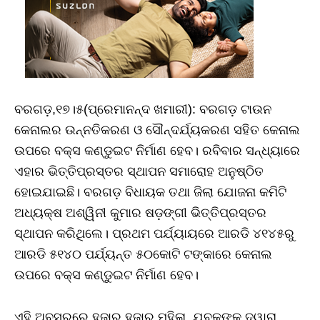
ବରଗଡ଼,୧୭।୫(ପ୍ରେମାନନ୍ଦ ଖମାରୀ): ବରଗଡ଼ ଟାଉନ
କେନାଲର ଉନ୍ନତିକରଣ ଓ ସୌନ୍ଦର୍ଯ୍ୟକରଣ ସହିତ କେନାଲ
ଉପରେ ବକ୍ସ କଣ୍ଡୁଇଟ ନିର୍ମାଣ ହେବ। ରବିବାର ସନ୍ଧ୍ୟାରେ
ଏହାର ଭିତ୍ତିପ୍ରସ୍ତର ସ୍ଥାପନ ସମାରୋହ ଅନୁଷ୍ଠିତ
ହୋଇଯାଇଛି। ବରଗଡ଼ ବିଧାୟକ ତଥା ଜିଲା ଯୋଜନା କମିଟି
ଅଧ୍ୟକ୍ଷ ଅଶ୍ୱିନୀ କୁମାର ଷଡ଼ଙ୍ଗୀ ଭିତ୍ତିପ୍ରସ୍ତର
ସ୍ଥାପନ କରିଥିଲେ। ପ୍ରଥମ ପର୍ଯ୍ୟାୟରେ ଆରଡି ୪୧୪୫ରୁ
ଆରଡି ୫୧୪୦ ପର୍ଯ୍ୟନ୍ତ ୫୦କୋଟି ଟଙ୍କାରେ କେନାଲ
ଉପରେ ବକ୍ସ କଣ୍ଡୁଇଟ ନିର୍ମାଣ ହେବ।
ଏହି ଅବସରରେ ହଜାର ହଜାର ମହିଳା, ଯୁବକଙ୍କ ଦ୍ୱାରା