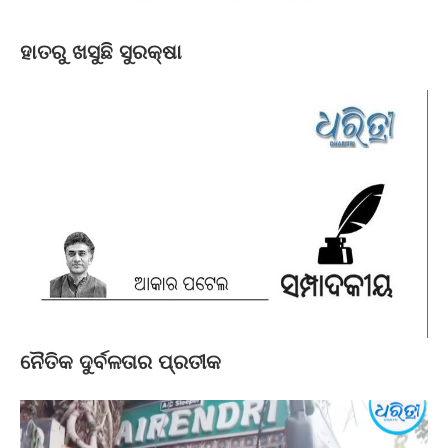
ହାତରୁ ଖସୁଛି ସୁରକ୍ଷା
ନୈତିକ ଦୁର୍ବଳତାର ପ୍ରତୀକ