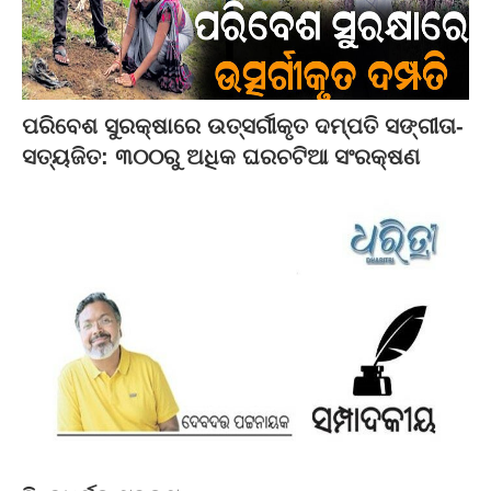
ପରିବେଶ ସୁରକ୍ଷାରେ ଉତ୍ସର୍ଗୀକୃତ ଦମ୍ପତି ସଙ୍ଗୀତା-
ସତ୍ୟଜିତ: ୩୦୦ରୁ ଅଧିକ ଘରଚଟିଆ ସଂରକ୍ଷଣ