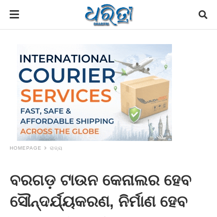
HOMEPAGE
ରାଜ୍ୟ
ବରଗଡ଼ ଟାଉନ କେନାଲର ହେବ
ସୌନ୍ଦର୍ଯ୍ୟକରଣ, ନିର୍ମାଣ ହେବ