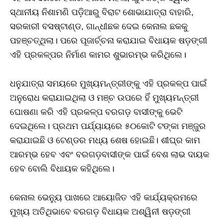
ସ୍ଥାନୀୟ ନିଶାମଣି ପଡ଼ିଆରୁ ବିରାଟ ଶୋଭାଯାତ୍ରା ବାହାରି,
ସରକାରୀ ବସଷ୍ଟାଣ୍ଡ, ଗାନ୍ଧୀଛକ ଦେଇ କେନାଲ ଛକକୁ
ପହଞ୍ଚତ୍ଥିଲା। ପରେ ପୂଜାର୍ଚ୍ଚନା କରାଯାଇ ବିଧାୟକ ଷଡ଼ଙ୍ଗୀ
ଏହି ପ୍ରକଳ୍ପର ନିର୍ମାଣ କାମର ଶୁଭାରମ୍ଭ କରିଥିଲେ।
ଧନୁଯାତ୍ରା ସମୟରେ ମୁଖ୍ୟମନ୍ତ୍ରୀଙ୍କୁ ଏହି ପ୍ରକଳ୍ପ ପାଇଁ
ଅନୁରୋଧ କରାଯାଇଥିଲା ଓ ମଞ୍ଚ ଉପରେ ହିଁ ମୁଖ୍ୟମନ୍ତ୍ରୀ
ଘୋଷଣା କରି ଏହି ପ୍ରକଳ୍ପ ବରଗଡ଼ ବାସୀଙ୍କୁ ଭେଟି
ଦେଇଥିଲେ। ପ୍ରଥମ ପର୍ଯ୍ୟାୟରେ ୫୦କୋଟି ଟଙ୍କା ମଞ୍ଜୁର
କରାଯାଇଛି ଓ ଟେଣ୍ଡର ମଧ୍ୟ ଶେଷ ହୋଇଛି। ଶୀଘ୍ର କାମ
ଆରମ୍ଭ ହେବ ଏବଂ ବରଗଡ଼ବାସୀଙ୍କ ପାଇଁ ବେଶ ଲାଭ ଦାୟକ
ହେବ ବୋଲି ବିଧାୟକ କହିଥିଲେ।
କେନାଲ ଭେନ୍ୟୁ ପାଖରେ ଆୟୋଜିତ ଏହି କାର୍ଯ୍ୟକ୍ରମରେ
ମୁଖ୍ୟ ଅତିଥିଭାବେ ବରଗଡ଼ ବିଧାୟକ ଅଶ୍ୱିନୀ ଷଡ଼ଙ୍ଗୀ