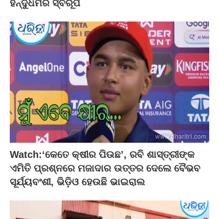
ହିନ୍ଦୁଧର୍ମର ସ୍ବରୂପ
Watch:‘କେତେ କ୍ଷୀର ପିଉଛ’, ରବି ଶାସ୍ତ୍ରୀଙ୍କ
ଏମିତି ପ୍ରଶ୍ନରେ ମଜାଦାର ଉତ୍ତର ଦେଲେ ବୈଭବ
ସୂର୍ଯ୍ୟବଂଶୀ, ଭିଡ଼ିଓ ହେଉଛି ଭାଇରାଲ