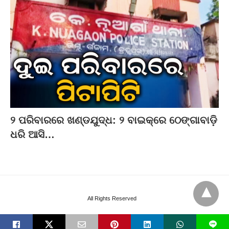
୨ ପରିବାରରେ ଖଣ୍ଡଯୁଦ୍ଧ: ୨ ବାଇକ୍‌ରେ ଠେଙ୍ଗାବାଡ଼ି
ଧରି ଆସି…
All Rights Reserved
L