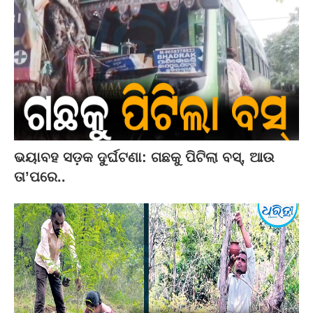
ଭୟାବହ ସଡ଼କ ଦୁର୍ଘଟଣା: ଗଛକୁ ପିଟିଲା ବସ୍‌, ଆଉ
ତା’ପରେ..