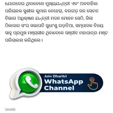
ଯୋଗଦେଇ ଥିବାବେଳେ ମୁଖ୍ୟଯନ୍ତ୍ରୀ ଏବଂ ଅବବାହିକା
ପରିଚାଳକ ସୁଶୀଲ କୁମାର ବେହେରା, ବରଗଡ଼ ଜଳ ସେଚନ
ବିଭାଗ ଅଧିକ୍ଷଣ ଯନ୍ତ୍ରୀ ମଦନ ମୋହନ ସେଠି, ଜିଲା
ଠିକାଦାର ସଂଘ ସଭାପତି ସୁଧାଂଶୁ ଗଡ଼ତିଆ, ସମ୍ପାଦକ ବିଜୟ
ସାହୁ ପ୍ରମୁଖ ମଞ୍ଚାସୀନ ଥିବାବେଳେ ସଞ୍ଜୀବ ମହାପାତ୍ର ମଞ୍ଚ
ପରିଚାଲନା କରିଥିଲେ।
SHARE