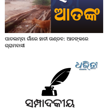
ପାତଲମ୍ବା ଗାଁରେ ହାତୀ ତାଣ୍ଡବ: ଆତଙ୍କରେ
ଗ୍ରାମବାସୀ