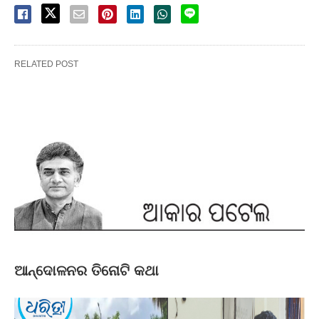
RELATED POST
ଆନ୍ଦୋଳନର ତିନୋଟି କଥା