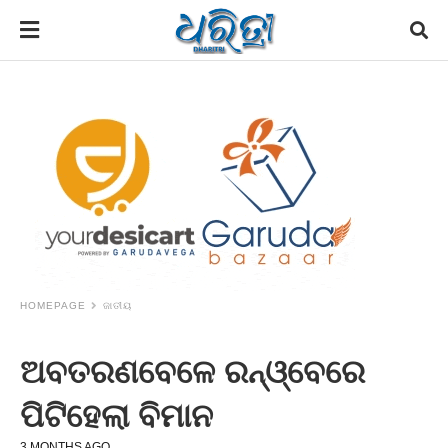
HOMEPAGE
ଜାତୀୟ
ଅବତରଣବେଳେ ରନ୍‌ଓ୍ବେରେ
ପିଟିହେଲା ବିମାନ
3 MONTHS AGO