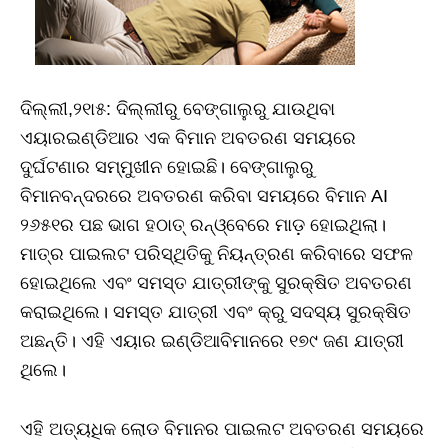
ଦିଲ୍ଲୀ,୨୧ା୫: ଦିଲ୍ଲୀରୁ ବେଙ୍ଗାଲୁରୁ ଯାଉଥିବା
ଏୟାରଇଣ୍ଡିଆର ଏକ ବିମାନ ଅବତରଣ ସମୟରେ
ଦୁର୍ଘଟଣାର ସମ୍ମୁଖୀନ ହୋଇଛି। ବେଙ୍ଗାଲୁରୁ
ବିମାନବନ୍ଦରରେ ଅବତରଣ କରିବା ସମୟରେ ବିମାନ AI
୨୬୫୧ର ପଛ ଭାଗ ହଠାତ୍‌ ରନ୍‌ଓ୍ବେରେ ମାଡ଼ ହୋଇଥିଲା।
ମାତ୍ର ପାଇଲଟ ପରିସ୍ଥିତିକୁ ନିୟନ୍ତ୍ରଣ କରିବାରେ ସଫଳ
ହୋଇଥିଲେ ଏବଂ ସମସ୍ତ ଯାତ୍ରୀଙ୍କୁ ସୁରକ୍ଷିତ ଅବତରଣ
କରାଇଥିଲେ। ସମସ୍ତ ଯାତ୍ରୀ ଏବଂ କ୍ରୁ ସଦସ୍ୟ ସୁରକ୍ଷିତ
ଅଛନ୍ତି। ଏହି ଏୟାର ଇଣ୍ଡିଆବିମାନରେ ୧୭୯ ଜଣ ଯାତ୍ରୀ
ଥିଲେ।
ଏହି ଅତ୍ୟଧିକ ଲୋଡ ବିମାନର ପାଇଲଟ ଅବତରଣ ସମୟରେ