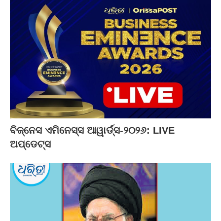
ବିଜ୍‌ନେସ ଏମିନେସ୍ସ ଆୱାର୍ଡ୍ସ-୨୦୨୬: LIVE
ଅପ୍‌ଡେଟ୍ସ