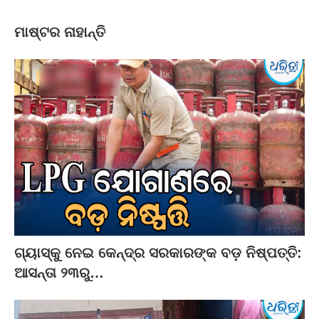
ମାଷ୍ଟର ନାହାନ୍ତି
ଗ୍ୟାସ୍‌କୁ ନେଇ କେନ୍ଦ୍ର ସରକାରଙ୍କ ବଡ଼ ନିଷ୍ପତ୍ତି:
ଆସନ୍ତା ୨୩ରୁ…