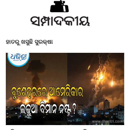
ହାତରୁ ଖସୁଛି ସୁରକ୍ଷା