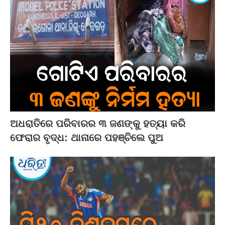
ଅଧରାତିରେ ପରିବାରର ୩ ଜଣଙ୍କୁ ହତ୍ୟା କରି
ଫେରାର ବୃଦ୍ଧ: ଥାନାରେ ପହଞ୍ଚିଲେ ପୁଅ