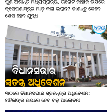
ପୁଣି ଅଶାନ୍ତ ମଧ୍ୟପ୍ରାଚ୍ୟ, ଚାରୋଟି ଜାହାଜ ଉପରେ
କ୍ଷେପଣାସ୍ତ୍ର ମାଡ଼ କଲା ଇରାନ? ଜାଣନ୍ତୁ କେବେ
ଶେଷ ହେବ ଯୁଦ୍ଧ
୩୦ରେ ବିଧାନସଭାର ସ୍ବତନ୍ତ୍ର ଅଧିବେଶନ:
ମହିଳାଙ୍କ ଉପରେ ହେବ ବଡ଼ ଆଲୋଚନା