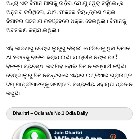
ଅନ୍ୟ ଏକ ବିମାନ ଆଗକୁ ଉଡ଼ିବା ଯୋଗୁ ୱେକ୍‌ ଟର୍ବୁଲେନ୍ସ
ଅନୁଭବ କରିଥିଲେ, ଯାହା ଫଳରେ ନିୟନ୍ତ୍ରଣ ହରାଇ
ବିମାନର ପଛଭାଗ ରନଓ୍ବେରେ ଧକ୍କା ଦେଇଥିଲା। ବିମାନକୁ
ଅବତରଣ କରାଯାଇଥିଲା।
ଏହି କାରଣରୁ ବେଙ୍ଗାଲୁରୁରୁ ଦିଲ୍ଲୀ ଫେରିବାକୁ ଥିବା ବିମାନ
AI ୨୬୫୨କୁ ବାତିଲ କରାଯାଇଛି। ଯାତ୍ରୀମାନଙ୍କ ପାଇଁ
ବିକଳ୍ପ ବ୍ୟବସ୍ଥା କରାଯିବ ବୋଲି ବିମାନ କମ୍ପାନୀ କହିଛି।
ବେଙ୍ଗାଲୁରୁ ବିମାନବନ୍ଦରରେ ଏୟାର ଇଣ୍ଡିଆର ଗ୍ରାଉଣ୍ଡ
ଟିମ୍‌ ଯାତ୍ରୀମାନଙ୍କୁ ସମସ୍ତ ଆବଶ୍ୟକୀୟ ସହାୟତା ପ୍ରଦାନ
କରୁଛି।
Dharitri – Odisha’s No.1 Odia Daily