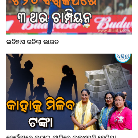
ଇତିହାସ ରଚିଲା ଭାରତ
କେଉଁମାନେ ଉଠାଇ ପାରିବେ ଲକ୍ଷପତି ବେଟିୟା