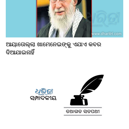
ଆୟାତୋଲ୍ଲା ଖାମେନେଇଙ୍କୁ ଏଯାଏ କବର
ଦିଆଯାଇନାହିଁ