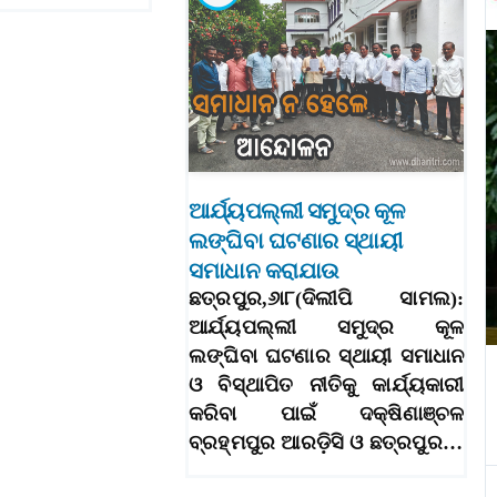
ଆର୍ଯ୍ୟପଲ୍ଲୀ ସମୁଦ୍ର କୂଳ
ଲଙ୍ଘିବା ଘଟଣାର ସ୍ଥାୟୀ
ସମାଧାନ କରାଯାଉ
ଛତ୍ରପୁର,୬ା୮(ଦିଲୀପି ସାମଲ):
ଆର୍ଯ୍ୟପଲ୍ଲୀ ସମୁଦ୍ର କୂଳ
ଲଙ୍ଘିବା ଘଟଣାର ସ୍ଥାୟୀ ସମାଧାନ
ଓ ବିସ୍ଥାପିତ ନୀତିକୁ କାର୍ଯ୍ୟକାରୀ
କରିବା ପାଇଁ ଦକ୍ଷିଣାଞ୍ଚଳ
ବ୍ରହ୍ମପୁର ଆରଡ଼ିସି ଓ ଛତ୍ରପୁର…