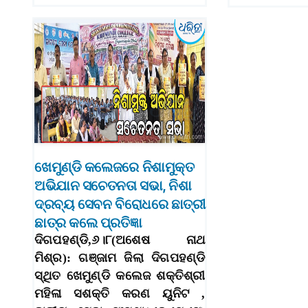
ଖେମୁଣ୍ଡି କଲେଜରେ ନିଶାମୁକ୍ତ
ଅଭିଯାନ ସଚେତନତା ସଭା, ନିଶା
ଦ୍ରବ୍ୟ ସେବନ ବିରୋଧରେ ଛାତ୍ରୀ
ଛାତ୍ର କଲେ ପ୍ରତିଜ୍ଞା
ଦିଗପହଣ୍ଡି,୬।୮(ଅଶେଷ ନାଥ
ମିଶ୍ର): ଗଞ୍ଜାମ ଜିଲା ଦିଗପହଣ୍ଡି
ସ୍ଥିତ ଖେମୁଣ୍ଡି କଲେଜ ଶକ୍ତିଶ୍ରୀ
ମହିଳା ସଶକ୍ତି କରଣ ୟୁନିଟ ,