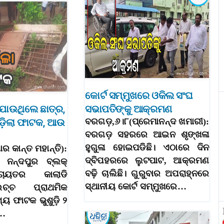
କୋର୍ଟ ସମ୍ମୁଖରେ ଓକିଲ ସଂଘ
 ଯାଉଥିଲେ ଛାତ୍ର,
ସଭାପତିଙ୍କୁ ଆକ୍ରମଣ
ପଡ଼ିଲା ଫାଟକ, ଆଉ
ବରଗଡ଼,୬।୮(ପ୍ରେମାନନ୍ଦ ଖମାରୀ):
ବରଗଡ଼ ସହରରେ ଆଇନ ଶୃଙ୍ଖଳା
ହୁଗୁଳା ହୋଇପଡିଛି। ଏଠାରେ ଦିନ
ାର କାନ୍ତ ମହାନ୍ତି):
ଦ୍ବିପହରରେ ଲୁଟପାଟ, ଆକ୍ରମଣ
 ନନ୍ଦପୁର ବ୍ଲକ୍‌
ବଢ଼ି ଚାଲିଛି। ଗୁରୁବାର ଅପରାହ୍ନରେ
ଚାୟତର କାଲାଡି
ସ୍ଥାନୀୟ କୋର୍ଟ ସମ୍ମୁଖରେ…
ଚ୍ଚ ପ୍ରାଥମିକ
୍ୟ ଫାଟକ ଭୁଶୁଡ଼ି ୨
ର…