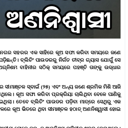
 ଭଞ୍ଜନଗର ସହରର ଏକ ସାହିରେ କୂଅ ସଫା କରିବା ସମୟରେ ଜଣେ
଼ିଛନ୍ତି। ବ୍ଲିଚିଂ ପାଉଡରରୁ ନିର୍ଗତ ତୀବ୍ର ଗ୍ୟାସ ଯୋଗୁଁ ସେ
ଗ୍ନିଶମ ବାହିନୀର ସଠିକ୍ ସମୟରେ ପହଞ୍ଚି ତାଙ୍କୁ ଉଦ୍ଧାର
 ସୀମାଞ୍ଚଳ ସ୍ବାଇଁ (୨୫) ଏବଂ ଅନ୍ୟ ଜଣେ ଶ୍ରମିକ ମିଶି ଆଜି
ଥିଲେ। କୂଅ ସଫା କରିବା ପ୍ରକ୍ରିୟା ଚାଲିଥିବା ବେଳେ ପାଣିକୁ
ଥିଲା। ତେବେ ବ୍ଲିଚିଂ ପାଉଡର ପଡ଼ିବା ମାତ୍ରେ ସେଥିରୁ ଏକ
 ଫଳରେ କୂଅ ଭିତରେ ଥିବା ସୀମାଞ୍ଚଳ ହଠାତ୍ ଅଣନିଶ୍ୱାସୀ ହୋଇ