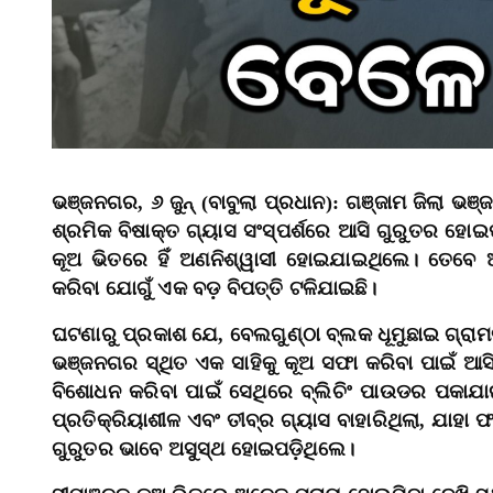
ଭଞ୍ଜନଗର, ୬ ଜୁନ୍ (ବାବୁଲା ପ୍ରଧାନ): ଗଞ୍ଜାମ ଜିଲା
ଶ୍ରମିକ ବିଷାକ୍ତ ଗ୍ୟାସ ସଂସ୍ପର୍ଶରେ ଆସି ଗୁରୁତର ହୋଇପଡ
କୂଅ ଭିତରେ ହିଁ ଅଣନିଶ୍ୱାସୀ ହୋଇଯାଇଥିଲେ। ତେବେ ଅ
କରିବା ଯୋଗୁଁ ଏକ ବଡ଼ ବିପତ୍ତି ଟଳିଯାଇଛି।
ଘଟଣାରୁ ପ୍ରକାଶ ଯେ, ବେଲଗୁଣ୍ଠା ବ୍ଲକ ଧୂମୁଛାଇ ଗ୍ରାମର
ଭଞ୍ଜନଗର ସ୍ଥିତ ଏକ ସାହିକୁ କୂଅ ସଫା କରିବା ପାଇଁ ଆସି
ବିଶୋଧନ କରିବା ପାଇଁ ସେଥିରେ ବ୍ଲିଚିଂ ପାଉଡର ପକାଯାଇ
ପ୍ରତିକ୍ରିୟାଶୀଳ ଏବଂ ତୀବ୍ର ଗ୍ୟାସ ବାହାରିଥିଲା, ଯାହା
ଗୁରୁତର ଭାବେ ଅସୁସ୍ଥ ହୋଇପଡ଼ିଥିଲେ।