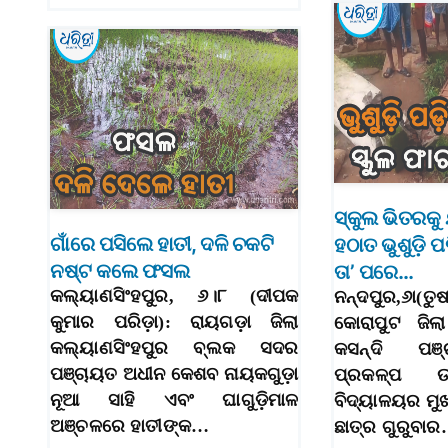
ସ୍କୁଲ ଭିତରକୁ
ଗାଁରେ ପସିଲେ ହାତୀ, ଦଳି ଚକଟି
ହଠାତ ଭୁଶୁଡ଼ି 
ନଷ୍ଟ କଲେ ଫସଲ
ତା’ ପରେ…
କଲ୍ୟାଣସିଂହପୁର, ୬।୮ (ଦୀପକ
ନନ୍ଦପୁର,୬ା(ତୁଷ
କୁମାର ପରିଡ଼ା): ରାୟଗଡ଼ା ଜିଲା
କୋରାପୁଟ ଜିଲା
କଲ୍ୟାଣସିଂହପୁର ବ୍ଲକ ସଦର
କସନ୍ଦି ପଞ୍
ପଞ୍ଚାୟତ ଅଧୀନ କେଶବ ନାୟକଗୁଡ଼ା
ପ୍ରକଳ୍ପ ଉ
ନୂଆ ସାହି ଏବଂ ଘାଗୁଡ଼ିମାଳ
ବିଦ୍ୟାଳୟର ମୁଖ
ଅଞ୍ଚଳରେ ହାତୀଙ୍କ…
ଛାତ୍ର ଗୁରୁବା