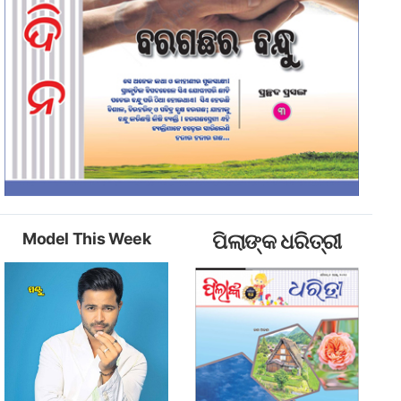
Model This Week
ପିଲାଙ୍କ ଧରିତ୍ରୀ