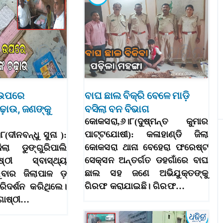
 ଉପରେ
ବାଘ ଛାଲ ବିକ୍ରି ବେଳେ ମାଡ଼ି
ଢ଼ାଉ, ଜଣଙ୍କୁ
ବସିଲା ବନ ବିଭାଗ
କୋକସରା,୬।୮(ଦୁଷ୍ମନ୍ତ କୁମାର
ପାଟ୍ଟଯୋଷୀ): କଳାହାଣ୍ଡି ଜିଲା
୮(ଦୀନବନ୍ଧୁ ସୁନା ):
କୋକସରା ଥାନା ବେହେରା ଫରେଷ୍ଟ
ିଲା ଡୁଙ୍ଗୁରିପାଲି
ସେକ୍ସନ ଅନ୍ତର୍ଗତ ଡହଗାଁରେ ବାଘ
ଠୀ ସ୍ବାସ୍ଥ୍ୟ
ଛାଲ ସହ ଜଣେ ଅଭିଯୁକ୍ତଙ୍କୁ
ରୁବାର ଜିଲାପାଳ ଡ଼
ଗିରଫ କରାଯାଇଛି। ଗିରଫ…
ରିଦର୍ଶନ କରିଥିଲେ।
ୋଷ୍ଠୀ…