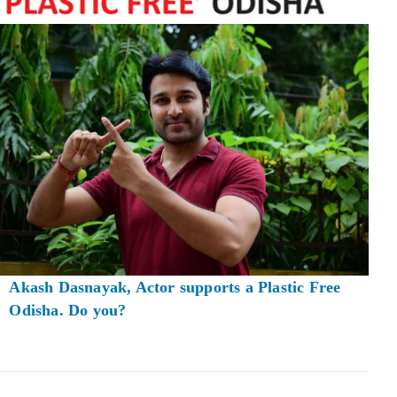
Akash Dasnayak, Actor supports a Plastic Free
Odisha. Do you?