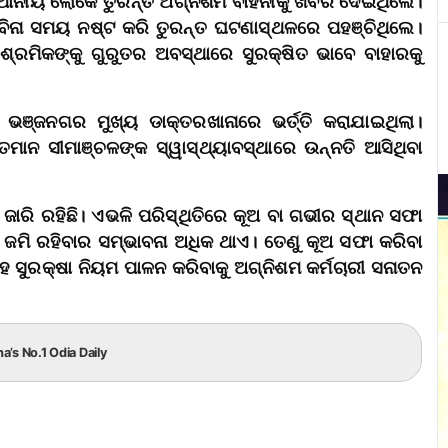
୍ଥାନୀୟ ଲୋକେ ତୁରନ୍ତ ଅଗ୍ନିଶମ ବାହିନୀକୁ ଖବର ଦେଇଥିଲେ।
ିନା ସମୟ ନଷ୍ଟ କରି ତୁରନ୍ତ ଘଟଣାସ୍ଥଳରେ ପହଞ୍ଚିଥିଲେ।
ରମିକଙ୍କୁ ଗୁରୁତର ଅବସ୍ଥାରେ ସୁରକ୍ଷିତ ଭାବେ ବାହାରକୁ
ଁ ଭଞ୍ଜନଗର ମୁଖ୍ୟ ଡାକ୍ତରଖାନାରେ ଭର୍ତ୍ତି କରାଯାଇଥିଲା।
ତମାନ ସୀମାଞ୍ଚଳଙ୍କ ସ୍ୱାସ୍ଥ୍ୟାବସ୍ଥାରେ ଉନ୍ନତି ଆସିଥିବା
ାରି ରହିଛି। ଏଭଳି ପରିସ୍ଥିତିରେ କୂଅ ବା ଗଭୀର ସ୍ଥାନ ସଫା
ଜମି ରହିବାର ସମ୍ଭାବନା ଅଧିକ ଥାଏ। ତେଣୁ କୂଅ ସଫା କରିବା
 ସୁରକ୍ଷା ନିୟମ ପାଳନ କରିବାକୁ ଅଗ୍ନିଶମ କର୍ମଚାରୀ ସନାତନ
ha’s No.1 Odia Daily