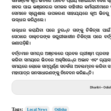
ସୀମାଞ୍ଚଳ କୂଅ ଭିତରେ ଅଚେତ ପ୍ରାୟ ହୋଇଯିବା ଦେଖି ସ
ଖବର ପାଇ ଭଞ୍ଜନଗର ଦମକଳ ବାହିନୀର କର୍ମଚାରୀମାନେ ବ
ସେମାନେ ସ୍ୱେଶାଲ ଉପକରଣ ସାହାଯ୍ୟରେ କୂଅ ଭିତରୁ ଶ୍
ଉଦ୍ଧାର କରିଥିଲେ।
ଉଦ୍ଧାର କରାଯିବା ପରେ ତୁରନ୍ତ ତାଙ୍କୁ ଚିକିତ୍ସା ପାଇ
ସେଠାରେ ଡାକ୍ତରଙ୍କ ଜରୁରୀକାଳୀନ ଚିକିତ୍ସା ପରେ ବର୍ତ୍
ଜଣାପଡ଼ିଛି।
ବର୍ତ୍ତମାନ ସମଗ୍ର ଅଞ୍ଚଳରେ ପ୍ରବଳ ଗ୍ରୀଷ୍ମ ପ୍ରବାହ ଜ
କରିବା ସମୟରେ ଭିତରେ ଅକ୍ସିଜେନ୍‌ର ଅଭାବ ଏବଂ ଗ୍ୟାସ 
ସମୟରେ ଲୋକେ ସମ୍ପୂର୍ଣ୍ଣ ସତର୍କତା ଅବଲମ୍ବନ କରିବା ସହ
ମହାପାତ୍ର ଜନସାଧାରଣଙ୍କୁ ନିବେଦନ କରିଛନ୍ତି।
Dharitri – Odis
Tags:
Local News
Odisha