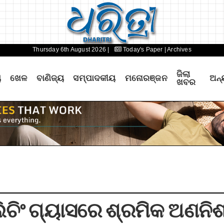
Thursday 6th August 2026 |
Today's Paper
| Archives
ଜିଲା
ୟ
ଖେଳ
ବାଣିଜ୍ୟ
ସମ୍ପାଦକୀୟ
ମନୋରଞ୍ଜନ
ଅନ୍
ଖବର
ିଚିଂ ଗ୍ୟାସରେ ଶ୍ରମିକ ଅଣନିଶ୍