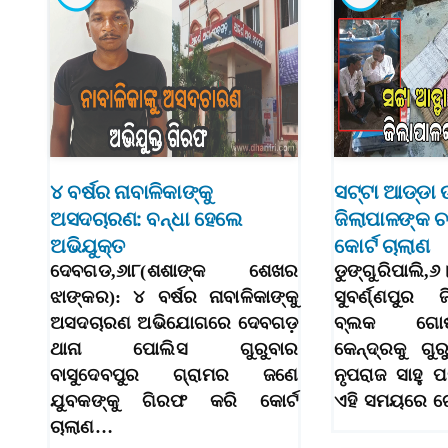
୪ ବର୍ଷର ନାବାଳିକାଙ୍କୁ
ସଟ୍ଟା ଆଡ୍ଡା
ଅସଦଚାରଣ: ବନ୍ଧା ହେଲେ
ଜିଲାପାଳଙ୍କ ଚ
ଅଭିଯୁକ୍ତ
କୋର୍ଟ ଚାଲାଣ
ଦେବଗଡ,୬ା୮(ଶଶାଙ୍କ ଶେଖର
ଡୁଙ୍ଗୁରିପାଲି,୬।
ଝାଙ୍କର): ୪ ବର୍ଷର ନାବାଳିକାଙ୍କୁ
ସୁବର୍ଣ୍ଣପୁର ଜ
ଅସଦଚାରଣ ଅଭିଯୋଗରେ ଦେବଗଡ଼
ବ୍ଲକ ଗୋଷ୍
ଥାନା ପୋଲିସ ଗୁରୁବାର
କେନ୍ଦ୍ରକୁ ଗୁ
ବାସୁଦେବପୁର ଗ୍ରାମର ଜଣେ
ନୃପରାଜ ସାହୁ ପ
ଯୁବକଙ୍କୁ ଗିରଫ କରି କୋର୍ଟ
ଏହି ସମୟରେ ଗ
ଚାଲାଣ…