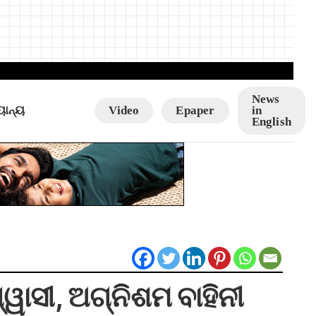
News
ୟାନ୍ୟ
Video
Epaper
in
English
ୱାସୀ, ଅଗ୍ନିଶମ ବାହିନୀ