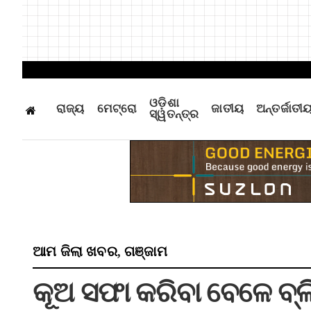
ଓଡ଼ିଶା
ରାଜ୍ୟ
ମେଟ୍ରୋ
ଜାତୀୟ
ଅନ୍ତର୍ଜାତୀ
ସ୍ୱତନ୍ତ୍ର
ଆମ ଜିଲା ଖବର
ଗଞ୍ଜାମ
,
କୂଅ ସଫା କରିବା ବେଳେ ବ୍ଲ