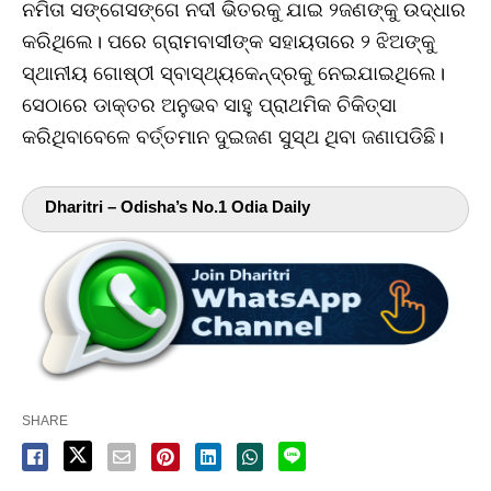
ନମିତା ସଙ୍ଗେସଙ୍ଗେ ନଦୀ ଭିତରକୁ ଯାଇ ୨ଜଣଙ୍କୁ ଉଦ୍ଧାର
କରିଥିଲେ। ପରେ ଗ୍ରାମବାସୀଙ୍କ ସହାୟତାରେ ୨ ଝିଅଙ୍କୁ
ସ୍ଥାନୀୟ ଗୋଷ୍ଠୀ ସ୍ବାସ୍ଥ୍ୟକେନ୍ଦ୍ରକୁ ନେଇଯାଇଥିଲେ।
ସେଠାରେ ଡାକ୍ତର ଅନୁଭବ ସାହୁ ପ୍ରାଥମିକ ଚିକିତ୍ସା
କରିଥିବାବେଳେ ବର୍ତ୍ତମାନ ଦୁଇଜଣ ସୁସ୍ଥ ଥିବା ଜଣାପଡିଛି।
Dharitri – Odisha’s No.1 Odia Daily
SHARE