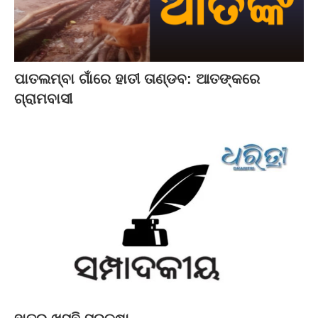
ପାତଲମ୍ବା ଗାଁରେ ହାତୀ ତାଣ୍ଡବ: ଆତଙ୍କରେ
ଗ୍ରାମବାସୀ