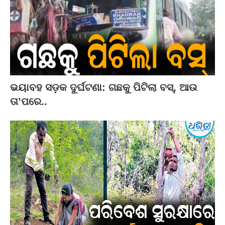
ଭୟାବହ ସଡ଼କ ଦୁର୍ଘଟଣା: ଗଛକୁ ପିଟିଲା ବସ୍‌, ଆଉ
ତା’ପରେ..