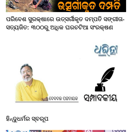
ପରିବେଶ ସୁରକ୍ଷାରେ ଉତ୍ସର୍ଗୀକୃତ ଦମ୍ପତି ସଙ୍ଗୀତା-
ସତ୍ୟଜିତ: ୩୦୦ରୁ ଅଧିକ ଘରଚଟିଆ ସଂରକ୍ଷଣ
ହିନ୍ଦୁଧର୍ମର ସ୍ବରୂପ