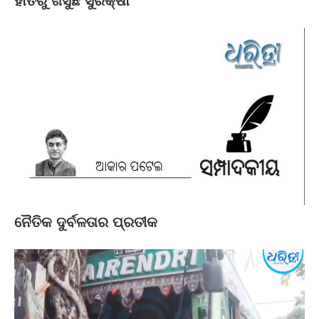
ହାତରୁ ଖସୁଛି ସୁରକ୍ଷା
ନୈତିକ ଦୁର୍ବଳତାର ପ୍ରତୀକ