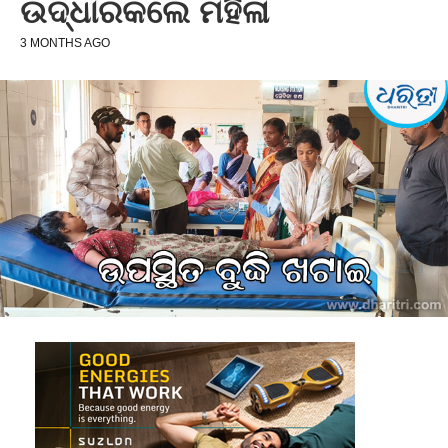
ଉଦ୍ଧାରକଲେ ମହିଳା
3 MONTHS AGO