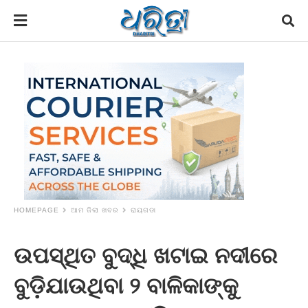
HOMEPAGE
ଆମ ଜିଲା ଖବର
ରାୟଗଡା
ଉପସ୍ଥିତ ବୁଦ୍ଧି ଖଟାଇ ନଦୀରେ
ବୁଡ଼ିଯାଉଥିବା ୨ ବାଳିକାଙ୍କୁ