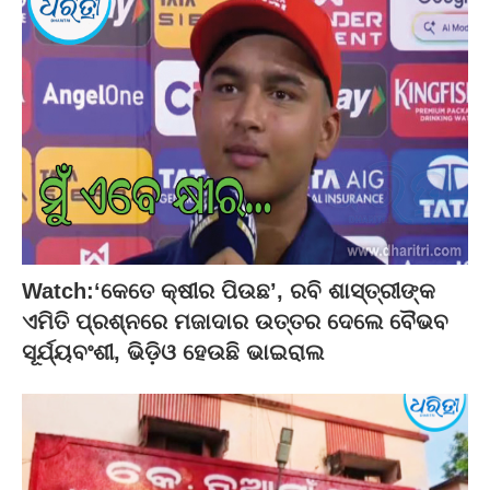
Watch:‘କେତେ କ୍ଷୀର ପିଉଛ’, ରବି ଶାସ୍ତ୍ରୀଙ୍କ
ଏମିତି ପ୍ରଶ୍ନରେ ମଜାଦାର ଉତ୍ତର ଦେଲେ ବୈଭବ
ସୂର୍ଯ୍ୟବଂଶୀ, ଭିଡ଼ିଓ ହେଉଛି ଭାଇରାଲ