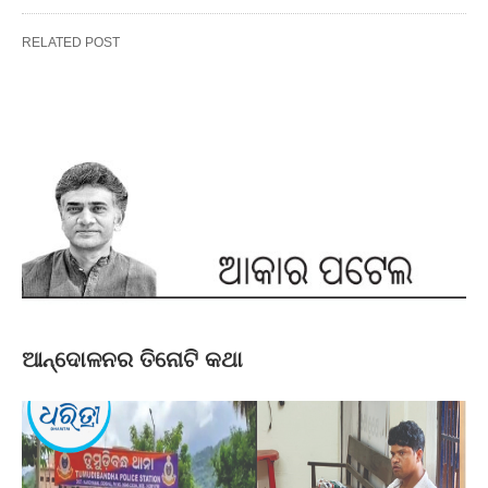
RELATED POST
ଆନ୍ଦୋଳନର ତିନୋଟି କଥା