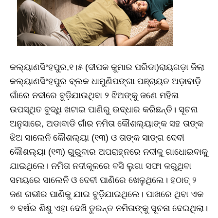
କଲ୍ୟାଣସିଂହପୁର,୧।୫ (ଦୀପକ କୁମାର ପରିଡା)ରାୟଗଡ଼ା ଜିଲା
କଲ୍ୟାଣସିଂହପୁର ବ୍ଲକ ଧାମୁଣିପଙ୍ଗା ପଞ୍ଚାୟତ ଅଡ଼ାବାଡ଼ି
ଗାଁରେ ନଦୀରେ ବୁଡ଼ିଯାଉଥିବା ୨ ଝିଅଙ୍କୁ ଜଣେ ମହିଳା
ଉପସ୍ଥିତ ବୁଦ୍ଧି ଖଟାଇ ପାଣିରୁ ଉଦ୍ଧାର କରିଛନ୍ତି। ସୂଚନା
ଅନୁସାରେ, ଅଡାବାଡି ଗାଁର ନମିତା କୌଶଲ୍ୟାଙ୍କ ସହ ତାଙ୍କ
ଝିଅ ସାଲେନି କୌଶଲ୍ୟା (୧୩) ଓ ତାଙ୍କ ସାଙ୍ଗ ଦେବୀ
କୌଶଲ୍ୟା (୧୩) ଗୁରୁବାର ଅପରାହ୍ନରେ ନଦୀକୁ ଗାଧୋଇବାକୁ
ଯାଇଥିଲେ। ନମିତା ନଦୀକୂଳରେ ବସି ଲୁଗା ସଫା କରୁଥିବା
ସମୟରେ ସାଲେନି ଓ ଦେବୀ ପାଣିରେ ଖେଳୁଥିଲେ। ହଠାତ୍‌ ୨
ଜଣ ଗଭୀର ପାଣିକୁ ଯାଇ ବୁଡ଼ିଯାଇଥିଲେ। ପାଖରେ ଥିବା ଏକ
୭ ବର୍ଷର ଶିଶୁ ଏହା ଦେଖି ତୁରନ୍ତ ନମିତାଙ୍କୁ ସୂଚନା ଦେଇଥିଲା।