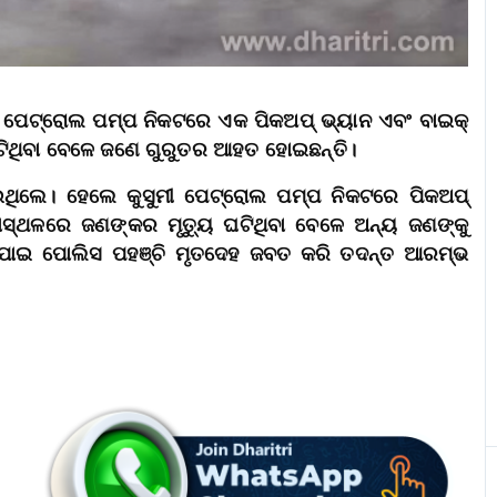
ମୀ ପେଟ୍ରୋଲ ପମ୍ପ ନିକଟରେ ଏକ ପିକଅପ୍‌ ଭ୍ୟାନ ଏବଂ ବାଇକ୍‌
ଘଟିଥିବା ବେଳେ ଜଣେ ଗୁରୁତର ଆହତ ହୋଇଛନ୍ତି।
ାଉଥିଲେ। ହେଲେ କୁସୁମୀ ପେଟ୍ରୋଲ ପମ୍ପ ନିକଟରେ ପିକଅପ୍‌
ାସ୍ଥଳରେ ଜଣଙ୍କର ମୃତ୍ୟୁ ଘଟିଥିବା ବେଳେ ଅନ୍ୟ ଜଣଙ୍କୁ
 ପାଇ ପୋଲିସ ପହଞ୍ଚି ମୃତଦେହ ଜବତ କରି ତଦନ୍ତ ଆରମ୍ଭ