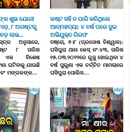
ଙ୍କ ଶୁଭ ଯୋଗ!
କଷ୍ଟ ସହି ନ ପାରି କରିଥିଲେ
ୋଡ଼, ୮ ଅଗଷ୍ଟରୁ
ଆତ୍ମହତ୍ୟା: ୪ ବର୍ଷ ପରେ ଦୁଇ
ବ ବଡ଼ ଲାଭ…
ଅଭିଯୁକ୍ତ ଗିରଫ
୍ତ୍ର ଅନୁସାରେ,
ବଞ୍ଚୋ, ୭।୮ (ପ୍ରଦୋଷ ବିଶ୍ୱାଳ):
ଷ୍ଟ ୮ ତାରିଖ
ଘସିପୁରା ଥାନା କେସ୍ ନଂ-୪୩, ତାରିଖ
େ ଏକ ବିଶେଷ
୧୫.୦୩.୨୦୨୨ରେ ରୁଜୁ ହୋଇଥିବା ୪
ଣା ଘଟିବାକୁ ଯାଉଛି
ବର୍ଷ ପୁରୁଣା ଏକ ଚର୍ଚ୍ଚିତ ମାମଲାରେ
ଧ ଏବଂ ମଙ୍ଗଳଙ୍କ…
ଘସିପୁରା ପୋଲିସ…