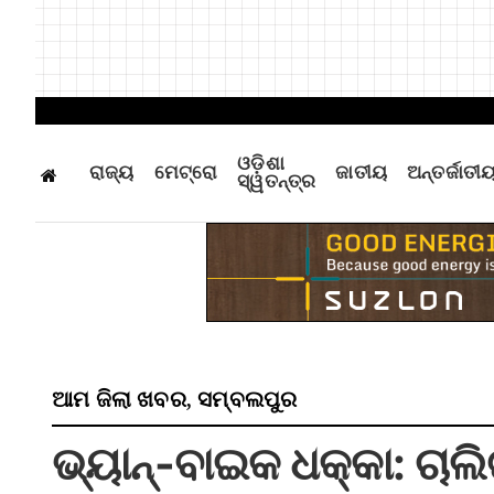
ଓଡ଼ିଶା
ରାଜ୍ୟ
ମେଟ୍ରୋ
ଜାତୀୟ
ଅନ୍ତର୍ଜାତୀ
ସ୍ୱତନ୍ତ୍ର
ଆମ ଜିଲା ଖବର
ସମ୍ବଲପୁର
,
ଭ୍ୟାନ୍‌-ବାଇକ ଧକ୍କା: ଚା