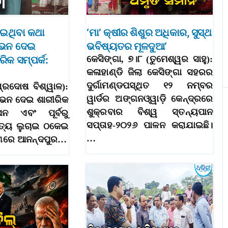
ୋଇଥିବା କଥା
‘ମା’ କ୍ଷୀର ଶିଶୁର ଅଧିକାର, ସୁସ୍ଥ
ୋଭନ ଦେଇ
ଭବିଷ୍ୟତର ମୂଳଦୁଆ‘
ିକ ସମ୍ପର୍କ:
କେସିଙ୍ଗା, ୭।୮ (ତୁମେଶ୍ୱର ସାହୁ):
କଳାହାଣ୍ଡି ଜିଲା କେସିଙ୍ଗା ସହରର
ଦୁର୍ଗାମଣ୍ଡପସ୍ଥିତ ୧୨ ନମ୍ବର
ପ୍ରଦୋଷ ବିଶ୍ୱାଳ):
ୱାର୍ଡର ଅଙ୍ଗନଓ୍ୱାଡ଼ି କେନ୍ଦ୍ରରେ
ୋଭନ ଦେଇ ଶାରୀରିକ
ଶୁକ୍ରବାର ବିଶ୍ୱ ସ୍ତନ୍ୟପାନ
ାପନ ଏବଂ ପୂର୍ବରୁ
ସପ୍ତାହ-୨୦୨୬ ପାଳନ କରାଯାଇଛି।
 ସତ୍ୟ ଲୁଚାଇ ଠକେଇ
…
ଗରେ ଆନନ୍ଦପୁର…