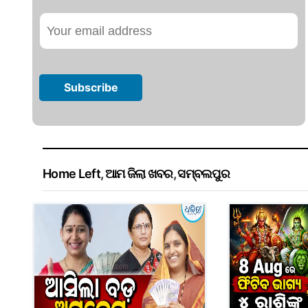
Home Left
,
ଆମ ଜିଲା ଖବର
,
ସମ୍ବଲପୁର