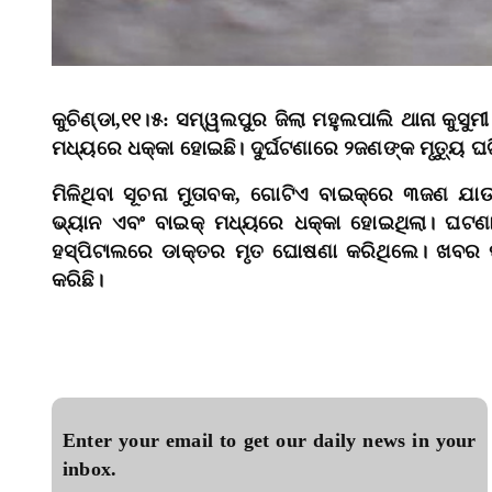
କୁଚିଣ୍ଡା,୧୧।୫: ସମ୍ୱଲପୁର ଜିଲା ମହୁଲପାଲି ଥାନା କୁସୁ
ମଧ୍ୟରେ ଧକ୍କା ହୋଇଛି। ଦୁର୍ଘଟଣାରେ ୨ଜଣଙ୍କ ମୃତ୍ୟୁ 
ମିଳିଥିବା ସୂଚନା ମୁତାବକ, ଗୋଟିଏ ବାଇକ୍‌ରେ ୩ଜଣ ଯ
ଭ୍ୟାନ ଏବଂ ବାଇକ୍‌ ମଧ୍ୟରେ ଧକ୍କା ହୋଇଥିଲା। ଘଟଣ
ହସ୍ପିଟାଲରେ ଡାକ୍ତର ମୃତ ଘୋଷଣା କରିଥିଲେ। ଖବର
କରିଛି।
Enter your email to get our daily news in your
inbox.