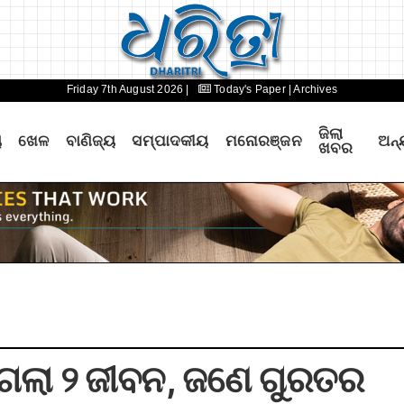
Friday 7th August 2026 |
Today's Paper
| Archives
ଜିଲା
ୟ
ଖେଳ
ବାଣିଜ୍ୟ
ସମ୍ପାଦକୀୟ
ମନୋରଞ୍ଜନ
ଅନ୍
ଖବର
ଲିଗଲା ୨ ଜୀବନ, ଜଣେ ଗୁରତର