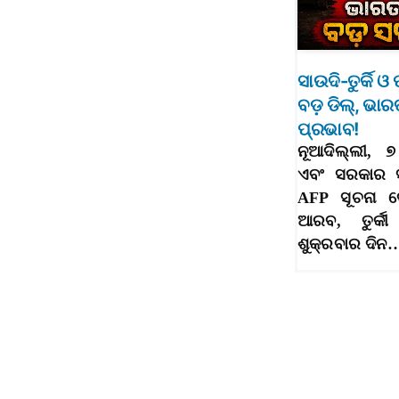
ସାଉଦି-ତୁର୍କି ଓ
ବଡ଼ ଡିଲ୍‌, ଭା
ପ୍ରଭାବ!
ନୂଆଦିଲ୍ଲୀ, 
ଏବଂ ସରକାର ସ
AFP ସୂଚନା ଦ
ଆରବ, ତୁର୍କୀ
ଶୁକ୍ରବାର ଦିନ