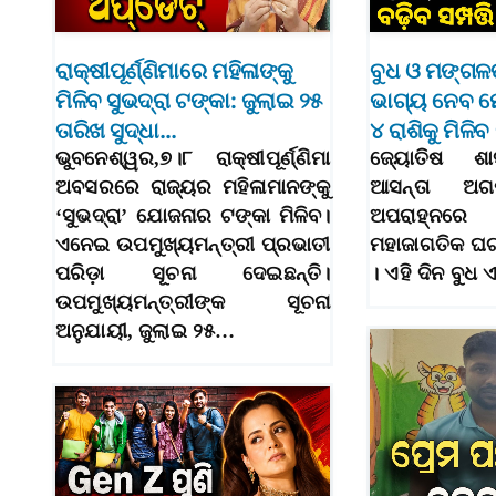
ରାକ୍ଷୀପୂର୍ଣ୍ଣିମାରେ ମହିଳାଙ୍କୁ
ବୁଧ ଓ ମଙ୍ଗଳ
ମିଳିବ ସୁଭଦ୍ରା ଟଙ୍କା: ଜୁଲାଇ ୨୫
ଭାଗ୍ୟ ନେବ ମ
ତାରିଖ ସୁଦ୍ଧା…
୪ ରାଶିକୁ ମିଳି
ଭୁବନେଶ୍ୱର,୭।୮ ରାକ୍ଷୀପୂର୍ଣ୍ଣିମା
ଜ୍ୟୋତିଷ ଶାସ
ଅବସରରେ ରାଜ୍ୟର ମହିଳାମାନଙ୍କୁ
ଆସନ୍ତା ଅଗ
‘ସୁଭଦ୍ରା’ ଯୋଜନାର ଟଙ୍କା ମିଳିବ।
ଅପରାହ୍ନର
ଏନେଇ ଉପମୁଖ୍ୟମନ୍ତ୍ରୀ ପ୍ରଭାତୀ
ମହାଜାଗତିକ ଘଟ
ପରିଡ଼ା ସୂଚନା ଦେଇଛନ୍ତି।
। ଏହି ଦିନ ବୁ
ଉପମୁଖ୍ୟମନ୍ତ୍ରୀଙ୍କ ସୂଚନା
ଅନୁଯାୟୀ, ଜୁଲାଇ ୨୫…