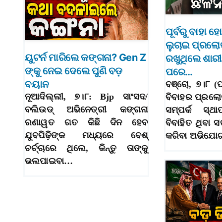
ପୂର୍ବରୁ ବାହା ହ
ଲୁଚାଇ ପ୍ରଲ
ୟୁଟର୍ନ ମାରିଲେ କଙ୍ଗନା? Gen Z
ରଖୁଥିଲେ ଶାରୀର
ଙ୍କୁ ନେଇ ଦେଲେ ପୁଣି ବଡ଼
ପରେ…
ବୟାନ
ବଞ୍ଚୋ, ୭।୮ (
ନୂଆଦିଲ୍ଲୀ, ୭।୮: Bjp ସାଂସଦ/
ବିବାହର ପ୍ରଲ
ବଲିଉଡ୍ ଅଭିନେତ୍ରୀ କଙ୍ଗନା
ସମ୍ପର୍କ ସ୍ଥ
ରଣାୱତ ଗତ କିଛି ଦିନ ହେବ
ବିବାହିତ ଥିବା
ଯୁବପିଢ଼ିଙ୍କ ମଧ୍ୟରେ ବେଶ୍
କରିବା ଅଭିଯୋ
ଚର୍ଚ୍ଚାରେ ଥିଲେ, କିନ୍ତୁ ତାଙ୍କୁ
ଭଲପାଇବା…