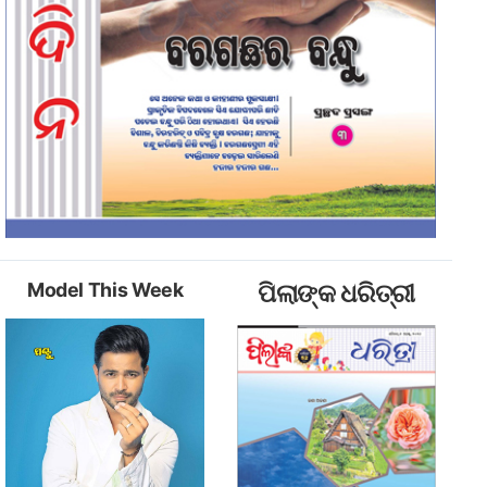
Model This Week
ପିଲାଙ୍କ ଧରିତ୍ରୀ