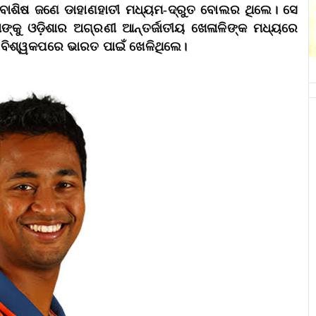
ଦେବାଶିଷ ଜଣେ ଡାହାଣହାତୀ ମଧ୍ୟମ-ଦ୍ରୁତ ବୋଲର ଥିଲେ। ସେ
୍କୁ ଓଡ଼ିଶାର ଅଗ୍ରଣୀ ଆନ୍ତର୍ଜାତୀୟ ଖେଳାଳିଙ୍କ ମଧ୍ୟରେ
 ବିଶ୍ୱକପରେ ଭାରତ ପାଇଁ ଖେଳିଥିଲେ।