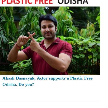
Akash Dasnayak, Actor supports a Plastic Free
Odisha. Do you?