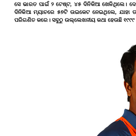
ସେ ଭାରତ ପାଇଁ ୨ ଟେଷ୍ଟ, ୪୫ ଦିନିକିଆ ଖେଳିଥିଲେ। 
ଦିନିକିଆ ମ୍ୟାଚରେ ୫୭ଟି ଉଇକେଟ ନେଇଥିଲେ, ଯାହା ତାଙ
ପରିଗଣିତ କରେ। ସବୁଠୁ ଉଲ୍ଲେଖନୀୟ କଥା ହେଉଛି ୧୯୯୯