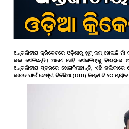
ଅନ୍ତର୍ଜାତୀୟ କ୍ରିକେଟରେ ଓଡ଼ିଶାରୁ ଖୁବ୍‌ କମ୍‌ ଖେଳାଳି ନା
ଭଲ ଖେଳିଛନ୍ତି। ଆମେ ସେହି ଖେଳାଳିଙ୍କୁ ବିଷୟରେ ଆ
ଅନ୍ତର୍ଜାତୀୟ ସ୍ତରରେ ଖେଳାଳିନାହାନ୍ତି, ଏହି ତାଲିକାରେ
ଭାରତ ପାଇଁ ଟେଷ୍ଟ, ଦିନିକିଆ (ODI) କିମ୍ବା ଟି-୨୦ ମ୍ୟାଚ 