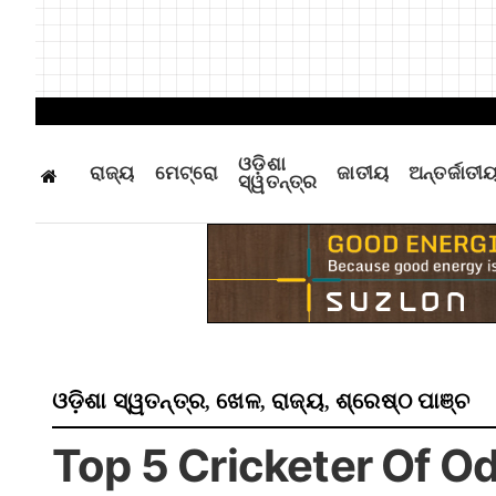
ଓଡ଼ିଶା
ରାଜ୍ୟ
ମେଟ୍ରୋ
ଜାତୀୟ
ଅନ୍ତର୍ଜାତୀ
ସ୍ୱତନ୍ତ୍ର
ଓଡ଼ିଶା ସ୍ୱତନ୍ତ୍ର
ଖେଳ
ରାଜ୍ୟ
ଶ୍ରେଷ୍ଠ ପାଞ୍ଚ
,
,
,
Top 5 Cricketer Of Odis