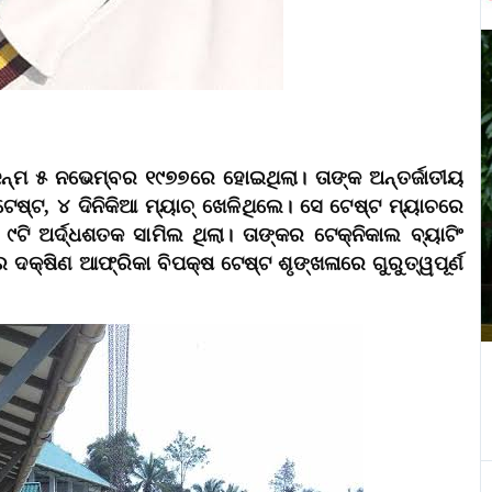
 ଜନ୍ମ ୫ ନଭେମ୍ବର ୧୯୭୭ରେ ହୋଇଥିଲା। ତାଙ୍କ ଅନ୍ତର୍ଜାତୀୟ
େଷ୍ଟ, ୪ ଦିନିକିଆ ମ୍ୟାଚ୍‌ ଖେଳିଥିଲେ। ସେ ଟେଷ୍ଟ ମ୍ୟାଚରେ
ି ଅର୍ଦ୍ଧଶତକ ସାମିଲ ଥିଲା। ତାଙ୍କର ଟେକ୍ନିକାଲ ବ୍ୟାଟିଂ
ଦକ୍ଷିଣ ଆଫ୍ରିକା ବିପକ୍ଷ ଟେଷ୍ଟ ଶୃଙ୍ଖଳାରେ ଗୁରୁତ୍ୱପୂର୍ଣ