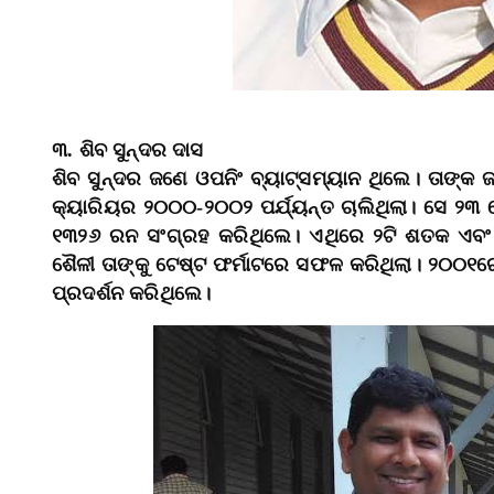
୩. ଶିବ ସୁନ୍ଦର ଦାସ
ଶିବ ସୁନ୍ଦର ଜଣେ ଓପନିଂ ବ୍ୟାଟ୍ସମ୍ୟାନ ଥିଲେ। ତାଙ୍କ
କ୍ୟାରିୟର ୨୦୦୦-୨୦୦୨ ପର୍ଯ୍ୟନ୍ତ ଚାଲିଥିଲା। ସେ ୨୩ ଟ
୧୩୨୬ ରନ ସଂଗ୍ରହ କରିଥିଲେ। ଏଥିରେ ୨ଟି ଶତକ ଏବଂ ୯ଟ
ଶୈଳୀ ତାଙ୍କୁ ଟେଷ୍ଟ ଫର୍ମାଟରେ ସଫଳ କରିଥିଲା। ୨୦୦୧ରେ 
ପ୍ରଦର୍ଶନ କରିଥିଲେ।