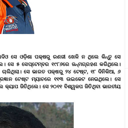
ଦିଓ ସେ ଓଡ଼ିଶା ପକ୍ଷରୁ ରଣଜୀ ଖେଳି ନ ଥିଲେ କିନ୍ତୁ ସେ
ିଲେ। ସେ ୫ ସେପ୍ଟେମ୍ବର ୧୯୮୬ରେ ଜନ୍ମଗ୍ରହଣ କରିଥିଲେ।
 ଚାଲିଥିଲା। ସେ ଭାରତ ପକ୍ଷରୁ ୨୪ ଟେଷ୍ଟ, ୧୮ ଦିନିକିଆ, ୬
 ପ୍ରଜ୍ଞାନ ଟେଷ୍ଟ ମ୍ୟାଚରେ ୧୧୩ ଉଇକେଟ ନେଇଥିଲେ। ସେ
କ୍ୟାପ ଜିତିଥିଲେ। ସେ ୨୦୧୧ ବିଶ୍ୱକପ ଜିତିଥିବା ଭାରତୀୟ