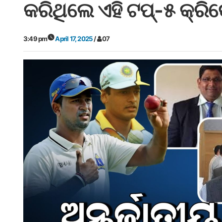
କରିଥିଲେ ଏହି ଟପ୍‌-୫ କ୍ରିକ
3:49 pm
April 17, 2025
/
07