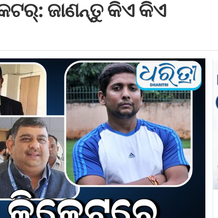
େଟର୍‌: ଜାଣନ୍ତୁ କିଏ କିଏ