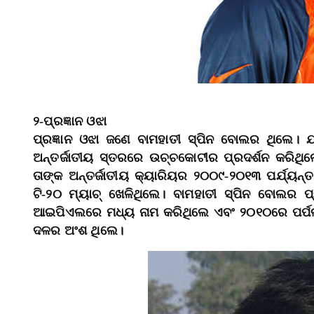
୨-ପ୍ରଜ୍ଞାନ ଓଝା
ପ୍ରଜ୍ଞାନ ଓଝା ଜଣେ ବାମହାତୀ ସ୍ପିନ ବୋଲର ଥିଲେ। ଯ
ଅନ୍ତର୍ଜାତୀୟ ସ୍ତରରେ ଉଚ୍ଚକୋଟୀର ପ୍ରଦର୍ଶନ କରିଥ
ତାଙ୍କ ଅନ୍ତର୍ଜାତୀୟ କ୍ୟାରିୟର ୨୦୦୯-୨୦୧୩ ପର୍ଯ୍ୟନ୍ତ
ଟି-୨୦ ମ୍ୟାଚ୍‌ ଖେଳିଥିଲେ। ବାମହାତୀ ସ୍ପିନ ବୋଲର
ଆଇପିଏଲରେ ମଧ୍ୟ ନାମ କରିଥିଲେ ଏବଂ ୨୦୧୦ରେ ପର୍ପଲ 
ଦଳର ଅଂଶ ଥିଲେ।