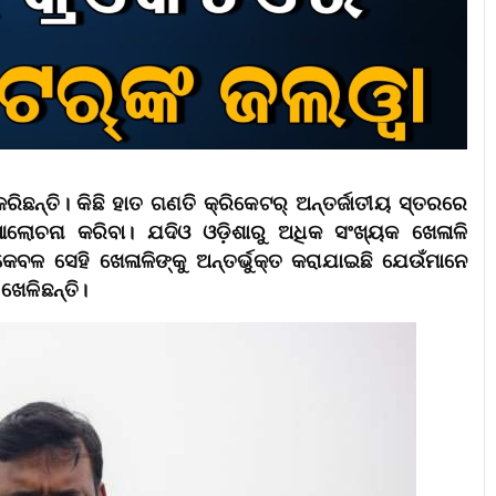
ଁ କରିଛନ୍ତି। କିଛି ହାତ ଗଣତି କ୍ରିକେଟର୍‌ ଅନ୍ତର୍ଜାତୀୟ ସ୍ତରରେ
ଲୋଚନା କରିବା। ଯଦିଓ ଓଡ଼ିଶାରୁ ଅଧିକ ସଂଖ୍ୟକ ଖେଳାଳି
 କେବଳ ସେହି ଖେଳାଳିଙ୍କୁ ଅନ୍ତର୍ଭୁକ୍ତ କରାଯାଇଛି ଯେଉଁମାନେ
ଖେଳିଛନ୍ତି।