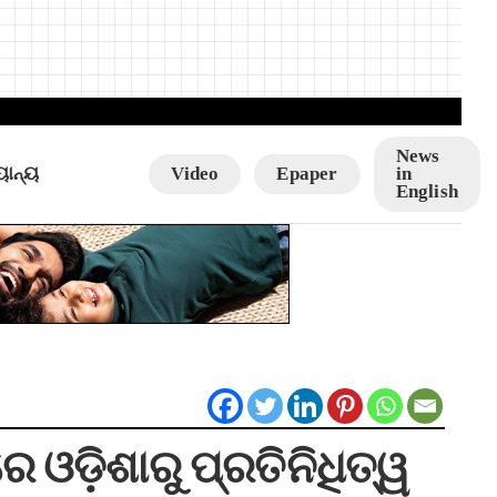
News
ୟାନ୍ୟ
Video
Epaper
in
English
 ଓଡ଼ିଶାରୁ ପ୍ରତିନିଧିତ୍ୱ