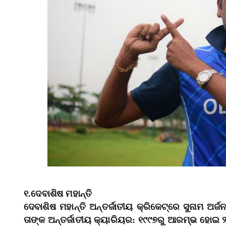
୧.ଦେବାଶିଷ ମହାନ୍ତି
ଦେବାଶିଷ ମହାନ୍ତି ଅନ୍ତର୍ଜାତୀୟ କ୍ରିକେଟ୍‌ରେ ସୁନାମ ଅ
ତାଙ୍କ ଅନ୍ତର୍ଜାତୀୟ କ୍ୟାରିୟର: ୧୯୯୭ରୁ ଆରମ୍ଭ ହୋଇ ୨୦