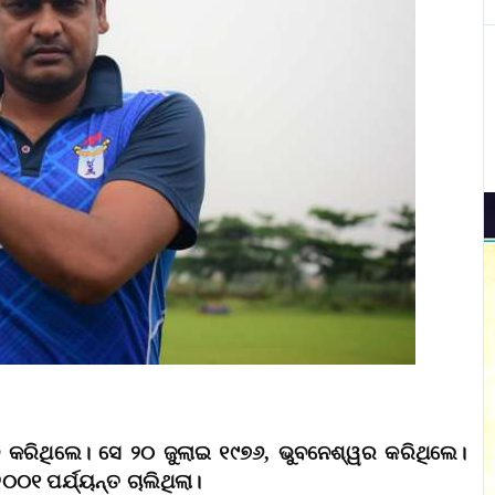
ର୍ଜନ କରିଥିଲେ। ସେ ୨୦ ଜୁଲାଇ ୧୯୭୬, ଭୁବନେଶ୍ୱର କରିଥିଲେ।
୦୧ ପର୍ଯ୍ୟନ୍ତ ଚାଲିଥିଲା।