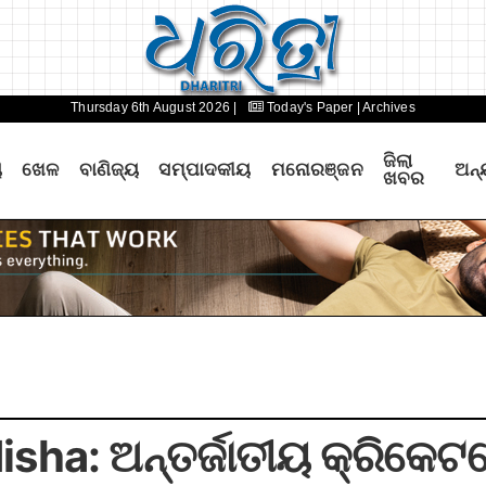
Thursday 6th August 2026 |
Today's Paper
| Archives
ଜିଲା
ୟ
ଖେଳ
ବାଣିଜ୍ୟ
ସମ୍ପାଦକୀୟ
ମନୋରଞ୍ଜନ
ଅନ୍
ଖବର
ha: ଅନ୍ତର୍ଜାତୀୟ କ୍ରିକେଟରେ