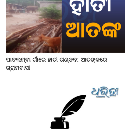
ପାତଲମ୍ବା ଗାଁରେ ହାତୀ ତାଣ୍ଡବ: ଆତଙ୍କରେ
ଗ୍ରାମବାସୀ