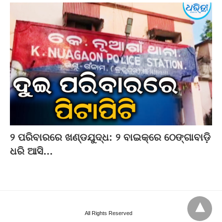
୨ ପରିବାରରେ ଖଣ୍ଡଯୁଦ୍ଧ: ୨ ବାଇକ୍‌ରେ ଠେଙ୍ଗାବାଡ଼ି
ଧରି ଆସି…
All Rights Reserved