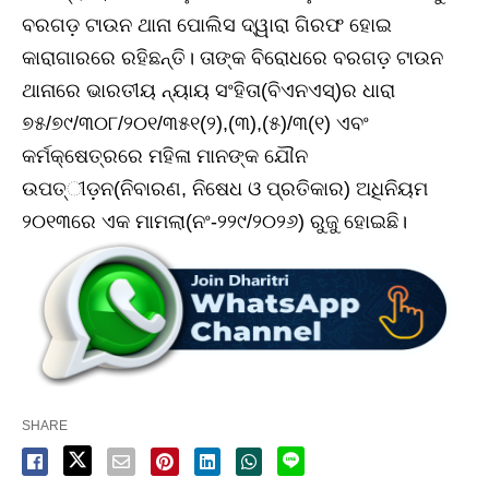
ବରଗଡ଼ ଟାଉନ ଥାନା ପୋଲିସ ଦ୍ୱାରା ଗିରଫ ହୋଇ
କାରାଗାରରେ ରହିଛନ୍ତି। ତାଙ୍କ ବିରୋଧରେ ବରଗଡ଼ ଟାଉନ
ଥାନାରେ ଭାରତୀୟ ନ୍ୟାୟ ସଂହିତା(ବିଏନଏସ୍‌)ର ଧାରା
୭୫/୭୯/୩୦୮/୨୦୧/୩୫୧(୨),(୩),(୫)/୩(୧) ଏବଂ
କର୍ମକ୍ଷେତ୍ରରେ ମହିଳା ମାନଙ୍କ ଯୌନ
ଉପତ୍ୀଡ଼ନ(ନିବାରଣ, ନିଷେଧ ଓ ପ୍ରତିକାର) ଅଧିନିୟମ
୨୦୧୩ରେ ଏକ ମାମଲା(ନଂ-୨୨୯/୨୦୨୬) ରୁଜୁ ହୋଇଛି।
SHARE