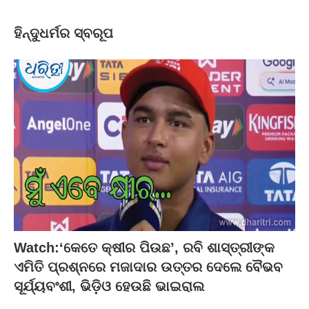
ହିନ୍ଦୁଧର୍ମର ସ୍ବରୂପ
Watch:‘କେତେ କ୍ଷୀର ପିଉଛ’, ରବି ଶାସ୍ତ୍ରୀଙ୍କ
ଏମିତି ପ୍ରଶ୍ନରେ ମଜାଦାର ଉତ୍ତର ଦେଲେ ବୈଭବ
ସୂର୍ଯ୍ୟବଂଶୀ, ଭିଡ଼ିଓ ହେଉଛି ଭାଇରାଲ