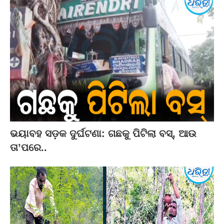
ଭୟାବହ ସଡ଼କ ଦୁର୍ଘଟଣା: ଗଛକୁ ପିଟିଲା ବସ୍‌, ଆଉ
ତା’ପରେ..