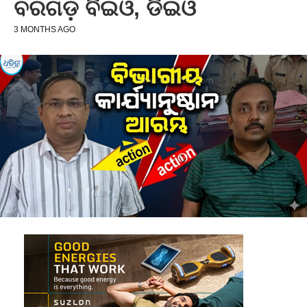
ବରଗଡ଼ ବିଇଓ, ଡିଇଓ
3 MONTHS AGO