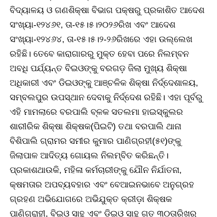
ବିଦ୍ୟାଳୟ ଓ ଗଣଶିକ୍ଷା ବିଭାଗ ପକ୍ଷରୁ ପ୍ରକାଶିତ ଆଦେଶ
ସଂଖ୍ୟା-୧୨୪୬୧, ତା-୧୫।୫।୨୦୨୬ରିଖ ଏବଂ ଆଦେଶ
ସଂଖ୍ୟା-୧୨୪୬୪, ତା-୧୫।୫।୨-୨୬ରିଖରେ ଏହା ଉଲ୍ଲେଖ
ରହିଛି। ତେବେ କାରାଗାରରୁ ମୁକ୍ତ ହେବା ପରେ ନିଲମ୍ବନ
ଅବଧି ପର୍ଯ୍ୟନ୍ତ ବିଇଓଙ୍କୁ ବରଗଡ଼ ଜିଲା ମୁଖ୍ୟ ଶିକ୍ଷା
ଅଧିକାରୀ ଏବଂ ଡିଇଓଙ୍କୁ ଆଞ୍ଚଳିକ ଶିକ୍ଷା ନିର୍ଦ୍ଦେଶାଳୟ,
ସମ୍ବଲପୁର ଉପସ୍ଥାନ ଦେବାକୁ ନିର୍ଦ୍ଦେଶ ରହିଛି। ଏହା ପୂର୍ବରୁ
ଏହି ମାମଲାରେ ବରପାଲି ବ୍ଳକ ସତଲମା ହାଇସ୍କୁଲର
ଶାରୀରିକ ଶିକ୍ଷା ଶିକ୍ଷକ(ପିଇଟି) ତଥା ବରପାଲି ଥାନା
ବିଶିପାଲି ଗ୍ରାମର ସମୀର କୁମାର ପାଣିଗ୍ରହୀ(୫୧)ଙ୍କୁ
ଜିଲାପାଳ ଆଦିତ୍ୟ ଗୋୟଲ ନିଲମ୍ବିତ କରିଛନ୍ତି।
ପ୍ରକାଶଥାଉକି, ମହିଳା କର୍ମଚାରୀଙ୍କୁ ଯୌନ ନିର୍ଯାତନା,
କ୍ଷମତାର ଅପବ୍ୟବହାର ଏବଂ ବେଆଇନଭାବେ ଅନୁଗ୍ରହ
ଗ୍ରହଣ ଅଭିଯୋଗରେ ଅଭିଯୁକ୍ତ କ୍ରୀଡ଼ା ଶିକ୍ଷକ
ପାଣିଗ୍ରାହୀ, ବିଇଓ ସାହୁ ଏବଂ ଡିଇଓ ସାହୁ ଗତ ୩୦ତାରିଖରୁ