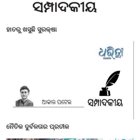
ହାତରୁ ଖସୁଛି ସୁରକ୍ଷା
ନୈତିକ ଦୁର୍ବଳତାର ପ୍ରତୀକ