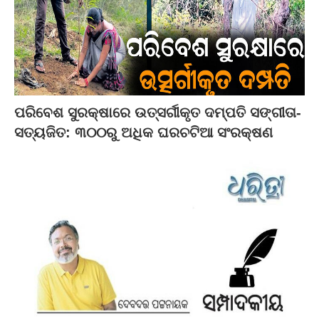
ପରିବେଶ ସୁରକ୍ଷାରେ ଉତ୍ସର୍ଗୀକୃତ ଦମ୍ପତି ସଙ୍ଗୀତା-
ସତ୍ୟଜିତ: ୩୦୦ରୁ ଅଧିକ ଘରଚଟିଆ ସଂରକ୍ଷଣ