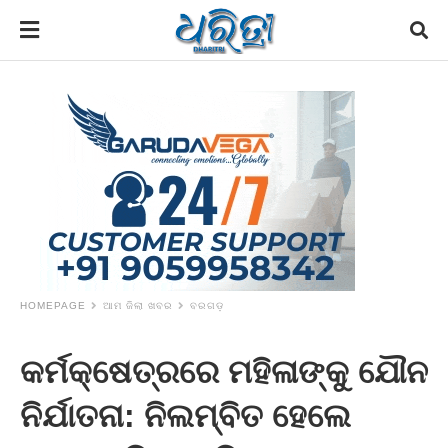
HOMEPAGE
ଆମ ଜିଲା ଖବର
ବରଗଡ଼
କର୍ମକ୍ଷେତ୍ରରେ ମହିଳାଙ୍କୁ ଯୌନ
ନିର୍ଯାତନା: ନିଲମ୍ବିତ ହେଲେ