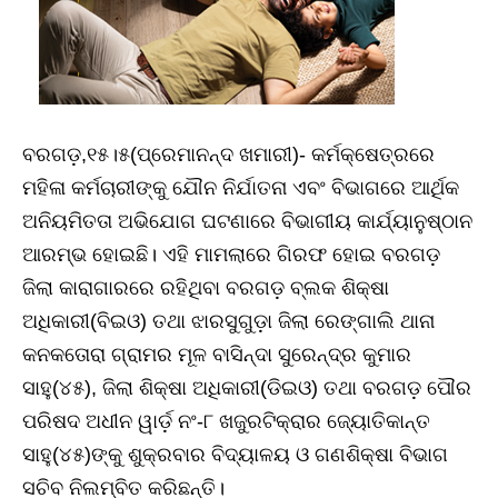
ବରଗଡ଼,୧୫।୫(ପ୍ରେମାନନ୍ଦ ଖମାରୀ)- କର୍ମକ୍ଷେତ୍ରରେ
ମହିଳା କର୍ମଚାରୀଙ୍କୁ ଯୌନ ନିର୍ଯାତନା ଏବଂ ବିଭାଗରେ ଆର୍ଥିକ
ଅନିୟମିତତା ଅଭିଯୋଗ ଘଟଣାରେ ବିଭାଗୀୟ କାର୍ଯ୍ୟାନୁଷ୍ଠାନ
ଆରମ୍ଭ ହୋଇଛି। ଏହି ମାମଲାରେ ଗିରଫ ହୋଇ ବରଗଡ଼
ଜିଲା କାରାଗାରରେ ରହିଥିବା ବରଗଡ଼ ବ୍ଲକ ଶିକ୍ଷା
ଅଧିକାରୀ(ବିଇଓ) ତଥା ଝାରସୁଗୁଡ଼ା ଜିଲା ରେଙ୍ଗାଲି ଥାନା
କନକତୋରା ଗ୍ରାମର ମୂଳ ବାସିନ୍ଦା ସୁରେନ୍ଦ୍ର କୁମାର
ସାହୁ(୪୫), ଜିଲା ଶିକ୍ଷା ଅଧିକାରୀ(ଡିଇଓ) ତଥା ବରଗଡ଼ ପୌର
ପରିଷଦ ଅଧୀନ ୱାର୍ଡ଼ ନଂ-୮ ଖଜୁରଟିକ୍ରାର ଜ୍ୟୋତିକାନ୍ତ
ସାହୁ(୪୫)ଙ୍କୁ ଶୁକ୍ରବାର ବିଦ୍ୟାଳୟ ଓ ଗଣଶିକ୍ଷା ବିଭାଗ
ସଚିବ ନିଲମ୍ବିତ କରିଛନ୍ତି।