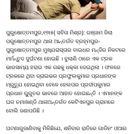
ପୁରୁଷୋତ୍ତମପୁର,୧୭ା୫( ସବିତା ମିଶ୍ର): ଗଞ୍ଜାମ ଜିଲା
ପରୁଷୋତ୍ତମପୁର ଥାନା ଆନ୍ତର୍ଗତ ବ୍ରହ୍ମପୁର-
ପୁରୁଷୋତ୍ତମପୁର ମୁଖ୍ଯରାସ୍ତାର ବାଇଧର ମନ୍ଦିର ନିକଟରେ
ମର୍ମନ୍ତୁଦ ଦୁର୍ଘଟଣା ହୋଇଛି । ବୁଲାଣି ଠାରେ ଏକ ଟ୍ରକ
ଭାରସାମ୍ୟ ହରାଇ ଏକ ଗଛକୁ ଧକ୍କା ଦେଇଥିଲା । ଫଳରେ
ଟ୍ରକରେ ଥିବା ଡ୍ରାଇଭର ପ୍ରଫୁଲକୁମାର ପ୍ରଧାନଙ୍କ
ମ୍ରୁତ୍ଯୁ ହୋଇଥିବା ବେଳେ ହେଲପର ପ୍ରଦୀପକୁମାର
ପ୍ରଧାନ ଗୁୁରୁତର ଭାବରେ ଆହାତ ହୋଇଛନ୍ତି । ଏମାନଙ୍କ
ଘର ଚମାଖଣ୍ଡି ଥାନାଅନ୍ତର୍ଗତ କେଟିଏନପୁର ଗ୍ରାମରେ
ବୋଲି ଜଣାପଡିଛି ।
ଘଟଣାରୁଜାଣିବାକୁ ମିଳିଛିଯେ, ଶନିବାର ରାତିରେ ଗାଡିନଂ ଓଆର