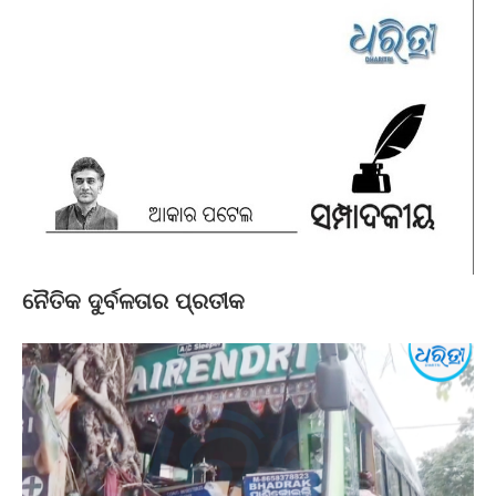
ନୈତିକ ଦୁର୍ବଳତାର ପ୍ରତୀକ