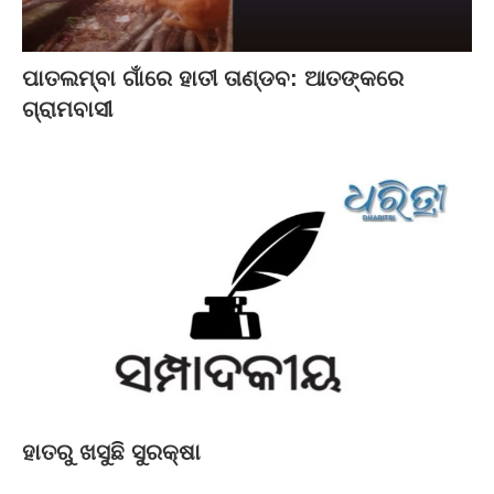
ପାତଲମ୍ବା ଗାଁରେ ହାତୀ ତାଣ୍ଡବ: ଆତଙ୍କରେ
ଗ୍ରାମବାସୀ
ହାତରୁ ଖସୁଛି ସୁରକ୍ଷା