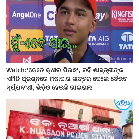
Watch:‘କେତେ କ୍ଷୀର ପିଉଛ’, ରବି ଶାସ୍ତ୍ରୀଙ୍କ
ଏମିତି ପ୍ରଶ୍ନରେ ମଜାଦାର ଉତ୍ତର ଦେଲେ ବୈଭବ
ସୂର୍ଯ୍ୟବଂଶୀ, ଭିଡ଼ିଓ ହେଉଛି ଭାଇରାଲ