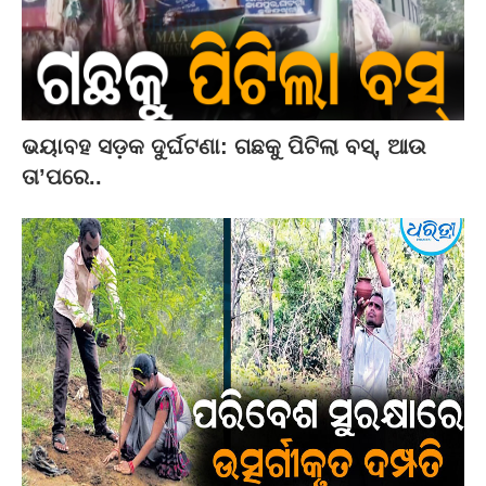
ଭୟାବହ ସଡ଼କ ଦୁର୍ଘଟଣା: ଗଛକୁ ପିଟିଲା ବସ୍‌, ଆଉ
ତା’ପରେ..