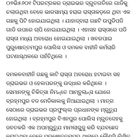
୦୭ଭି୫୬୦୧ ଟିପରଟ୍ରକର ଡ୍ରାଇଭର ଦ୍ରୁତଗତିରେ ଗାଡିକୁ
ଚଲାଉଥିବା ବେଳେ ଭାରସାମ୍ୟ ହରାଇ ରାସ୍ତାକଡ଼ରେ ଥିବା ଏକ
ଗଛକୁ ପିଟି ହୋଇଯାଇଥିଲା । ଯାହାଦ୍ବାରା ଗଛଟି ଉପୁଡିପଡି
ଗାଡି ଉପରେ ଚାପି ହୋଇଯାଇଥିଲା । ଏହାସହ ରାସ୍ତାରେ ପଡି
ରାସ୍ତା ମଧ୍ୟ ଅବରୋଧ ହୋଇଯାଇଥିଲା । ଖବରପାଇ
ପୁରୁଷୋତ୍ତମପୁର ପୋଲିସ ଓ ଦମକଳ ବାହୀନି କର୍ମଚାରି
ଘଟଣାସ୍ଥଳରେ ପହଁଚିଥିଲେ ।
ଦମକଳବାହୀନି ଗଛକୁ କାଟି ରାସ୍ତା ଅବରୋଧ ହଟାଇବା ସହ
ଡ୍ରାଇଭର ଓ ହେଲପରଙ୍କୁ ଉଦ୍ଧାର କରିଥିଲେ ।
ସେମାନଙ୍କୁ ଚିକିତ୍ସା ନିମନ୍ତେ ଆମ୍ବୁଲାନ୍ସ ଯୋଗେ
ବ୍ରହ୍ମପୁର ବଡ ମେଡିକାଲକୁ ନିଆଯାଇଥିଲା । ମାତ୍ର
ସେଠାରେ ଡ୍ରାଇଭର ପ୍ରଫୁଲ୍ଲ ପ୍ରଧାନଙ୍କ ମ୍ରୁତ୍ଯୁ
ହୋଇଥିଲା । ବ୍ରହ୍ମପୁର ବିଏନପୁର ପୋଲିସ ମ୍ରୁତଦେହକୁ
ଜବତକରି ଏକ ଅପମ୍ରୁତ୍ଯୁ ମାମଲାରୁୁଜୁ କରି ବ୍ଯବଛେଦ
କରାଇଥିବା ବେଳେ ପୁରୁଷୋତ୍ତମପୁର ଥାନାରେ କୌଣସି ଲିଖିତ