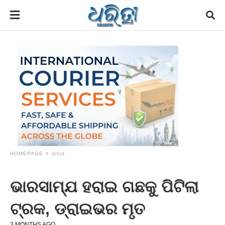
HOMEPAGE
ରାଜ୍ୟ
ଭାରସାମ୍ଯ ହରାଇ ଗଛକୁ ପିଟିଲା
ଟ୍ରକ, ଡ୍ରାଇଭର ମୃତ
3 MONTHS AGO