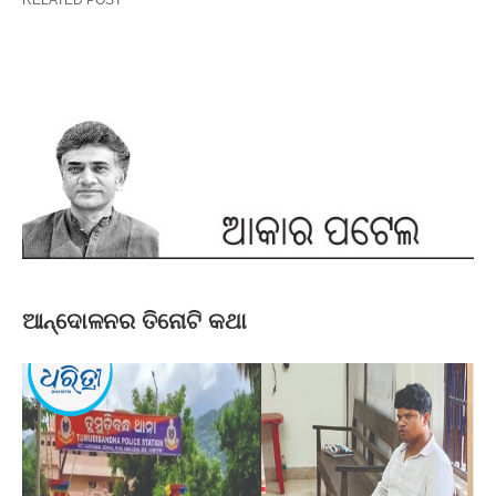
ଆନ୍ଦୋଳନର ତିନୋଟି କଥା