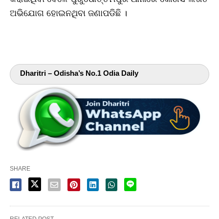
ଅଭିଯୋଗ ହୋଇନଥିବା ଜଣାପଡିଛି ।
Dharitri – Odisha’s No.1 Odia Daily
SHARE
RELATED POST