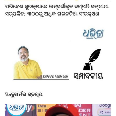
ପରିବେଶ ସୁରକ୍ଷାରେ ଉତ୍ସର୍ଗୀକୃତ ଦମ୍ପତି ସଙ୍ଗୀତା-
ସତ୍ୟଜିତ: ୩୦୦ରୁ ଅଧିକ ଘରଚଟିଆ ସଂରକ୍ଷଣ
ହିନ୍ଦୁଧର୍ମର ସ୍ବରୂପ