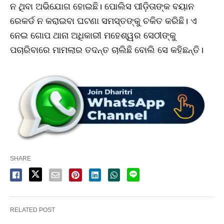
ନ ଥିବା ଅଭିଯୋଗ ହୋଇଛି। ପୋଲିସ ପୀଡ଼ିତାଙ୍କ ବୟାନ
ରେକର୍ଡ ନ କରାଇବା ଘଟଣା ସମସ୍ତଙ୍କୁ ଚକିତ କରିଛି। ଏ
ନେଇ ଗୋପ ଥାନା ଅଧିକାରୀ ମହେଶ୍ୱର ସେଠୀଙ୍କୁ
ପଚାରିବାରେ ମାମଲାର ତଦନ୍ତ ଚାଲିଛି ବୋଲି ସେ କହିଛନ୍ତି।
SHARE
RELATED POST