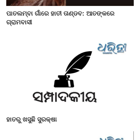
ପାତଲମ୍ବା ଗାଁରେ ହାତୀ ତାଣ୍ଡବ: ଆତଙ୍କରେ
ଗ୍ରାମବାସୀ
ହାତରୁ ଖସୁଛି ସୁରକ୍ଷା