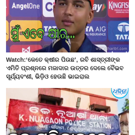
Watch:‘କେତେ କ୍ଷୀର ପିଉଛ’, ରବି ଶାସ୍ତ୍ରୀଙ୍କ
ଏମିତି ପ୍ରଶ୍ନରେ ମଜାଦାର ଉତ୍ତର ଦେଲେ ବୈଭବ
ସୂର୍ଯ୍ୟବଂଶୀ, ଭିଡ଼ିଓ ହେଉଛି ଭାଇରାଲ