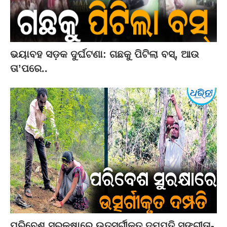
ଭୟାବହ ସଡ଼କ ଦୁର୍ଘଟଣା: ଗଛକୁ ପିଟିଲା ବସ୍‌, ଆଉ
ତା’ପରେ..
ପରିବେଶ ସୁରକ୍ଷାରେ ଉତ୍ସର୍ଗୀକୃତ ଦମ୍ପତି ସଙ୍ଗୀତା-