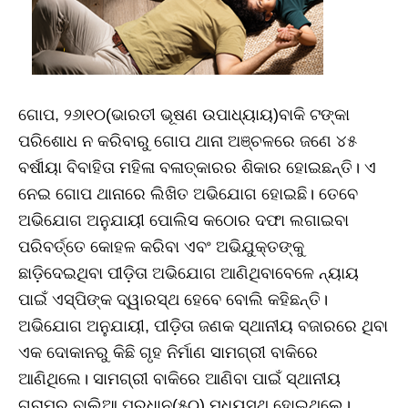
ଗୋପ, ୨୬ା୧୦(ଭାରତୀ ଭୂଷଣ ଉପାଧ୍ୟାୟ)ବାକି ଟଙ୍କା
ପରିଶୋଧ ନ କରିବାରୁ ଗୋପ ଥାନା ଅଞ୍ଚଳରେ ଜଣେ ୪୫
ବର୍ଷୀୟା ବିବାହିତା ମହିଳା ବଳାତ୍କାରର ଶିକାର ହୋଇଛନ୍ତି। ଏ
ନେଇ ଗୋପ ଥାନାରେ ଲିଖିତ ଅଭିଯୋଗ ହୋଇଛି। ତେବେ
ଅଭିଯୋଗ ଅନୁଯାୟୀ ପୋଲିସ କଠୋର ଦଫା ଲଗାଇବା
ପରିବର୍ତ୍ତେ କୋହଳ କରିବା ଏବଂ ଅଭିଯୁକ୍ତଙ୍କୁ
ଛାଡ଼ିଦେଇଥିବା ପୀଡ଼ିତା ଅଭିଯୋଗ ଆଣିଥିବାବେଳେ ନ୍ୟାୟ
ପାଇଁ ଏସ୍‌ପିଙ୍କ ଦ୍ୱାରସ୍ଥ ହେବେ ବୋଲି କହିଛନ୍ତି।
ଅଭିଯୋଗ ଅନୁଯାୟୀ, ପୀଡ଼ିତା ଜଣକ ସ୍ଥାନୀୟ ବଜାରରେ ଥିବା
ଏକ ଦୋକାନରୁ କିଛି ଗୃହ ନିର୍ମାଣ ସାମଗ୍ରୀ ବାକିରେ
ଆଣିଥିଲେ। ସାମଗ୍ରୀ ବାକିରେ ଆଣିବା ପାଇଁ ସ୍ଥାନୀୟ
ଗ୍ରାମର ବାଲିଆ ପ୍ରଧାନ(୫୦) ମଧ୍ୟସ୍ଥ ହୋଇଥିଲେ।