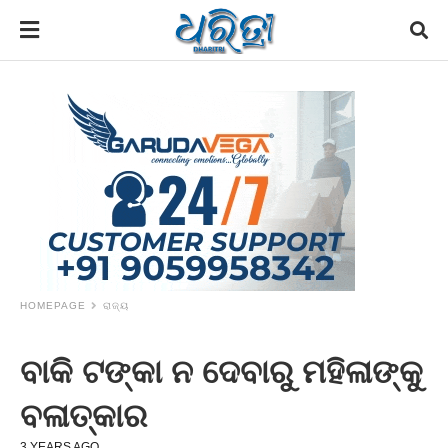
HOMEPAGE
ରାଜ୍ୟ
ବାକି ଟଙ୍କା ନ ଦେବାରୁ ମହିଳାଙ୍କୁ
ବଳାତ୍କାର
3 YEARS AGO