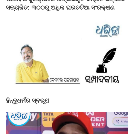
ସତ୍ୟଜିତ: ୩୦୦ରୁ ଅଧିକ ଘରଚଟିଆ ସଂରକ୍ଷଣ
ହିନ୍ଦୁଧର୍ମର ସ୍ବରୂପ