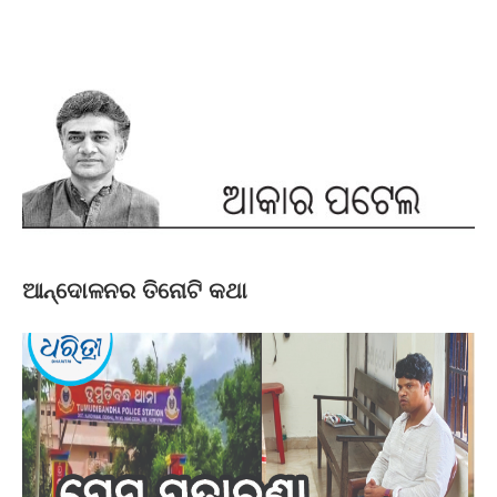
ଆନ୍ଦୋଳନର ତିନୋଟି କଥା