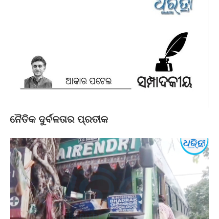
ନୈତିକ ଦୁର୍ବଳତାର ପ୍ରତୀକ