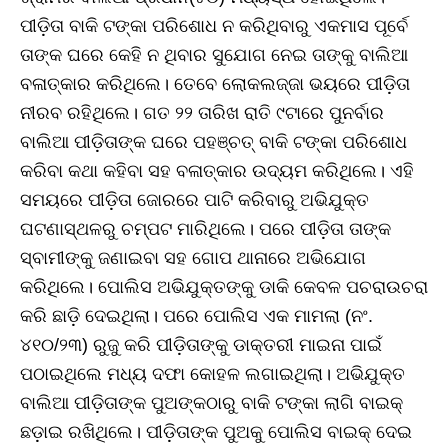
ପୀଡ଼ିତା ବାକି ଟଙ୍କା ପରିଶୋଧ ନ କରିଥିବାରୁ ଏକମାସ ପୂର୍ବେ
ତାଙ୍କ ଘରେ କେହି ନ ଥିବାର ସୁଯୋଗ ନେଇ ତାଙ୍କୁ ବାଲିଆ
ବଳାତ୍କାର କରିଥିଲେ। ତେବେ ଲୋକଲଜ୍ଜା ଭୟରେ ପୀଡ଼ିତା
ନୀରବ ରହିଥିଲେ। ଗତ ୨୨ ତାରିଖ ରାତି ୯ଟାରେ ପୁନର୍ବାର
ବାଲିଆ ପୀଡ଼ିତାଙ୍କ ଘରେ ପହଞ୍ଚତ୍ ବାକି ଟଙ୍କା ପରିଶୋଧ
କରିବା କଥା କହିବା ସହ ବଳାତ୍କାର ଉଦ୍ୟମ କରିଥିଲେ। ଏହି
ସମୟରେ ପୀଡ଼ିତା ଜୋରରେ ପାଟି କରିବାରୁ ଅଭିଯୁକ୍ତ
ଘଟଣାସ୍ଥଳରୁ ଚମ୍ପଟ ମାରିଥିଲେ। ପରେ ପୀଡ଼ିତା ତାଙ୍କ
ସ୍ବାମୀଙ୍କୁ ଜଣାଇବା ସହ ଗୋପ ଥାନାରେ ଅଭିଯୋଗ
କରିଥିଲେ। ପୋଲିସ ଅଭିଯୁକ୍ତଙ୍କୁ ଡାକି କେବଳ ପଚରାଉଚରା
କରି ଛାଡ଼ି ଦେଇଥିଲା। ପରେ ପୋଲିସ ଏକ ମାମଲା (ନଂ.
୪୧୦/୨୩) ରୁଜୁ କରି ପୀଡ଼ିତାଙ୍କୁ ଡାକ୍ତରୀ ମାଇନା ପାଇଁ
ପଠାଇଥିଲେ ମଧ୍ୟ ଦଫା କୋହଳ ଲଗାଇଥିଲା। ଅଭିଯୁକ୍ତ
ବାଲିଆ ପୀଡ଼ିତାଙ୍କ ପୁଅଙ୍କଠାରୁ ବାକି ଟଙ୍କା ଲାଗି ବାଇକ୍‌
ଛଡ଼ାଇ ରଖିଥିଲେ। ପୀଡ଼ିତାଙ୍କ ପୁଅକୁ ପୋଲିସ ବାଇକ୍‌ ଦେଇ