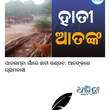
ପାତଲମ୍ବା ଗାଁରେ ହାତୀ ତାଣ୍ଡବ: ଆତଙ୍କରେ
ଗ୍ରାମବାସୀ