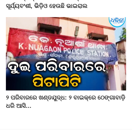
ସୂର୍ଯ୍ୟବଂଶୀ, ଭିଡ଼ିଓ ହେଉଛି ଭାଇରାଲ
୨ ପରିବାରରେ ଖଣ୍ଡଯୁଦ୍ଧ: ୨ ବାଇକ୍‌ରେ ଠେଙ୍ଗାବାଡ଼ି
ଧରି ଆସି…