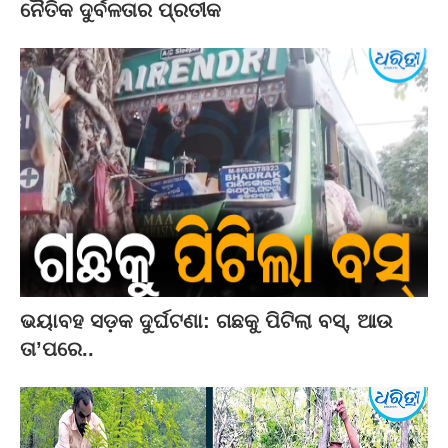
ନୈତିକ ଦୁର୍ବଳତାର ପ୍ରତୀକ
ଭୟାବହ ସଡ଼କ ଦୁର୍ଘଟଣା: ଗଛକୁ ପିଟିଲା ବସ୍‌, ଆଉ
ତା’ପରେ..