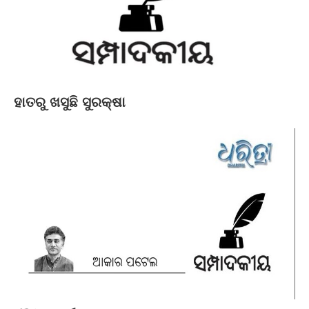
ହାତରୁ ଖସୁଛି ସୁରକ୍ଷା