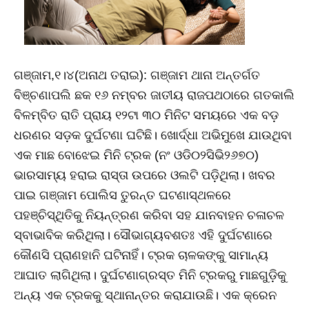
ଗଞ୍ଜାମ,୧।୪(ଅନାଥ ତରାଇ): ଗଞ୍ଜାମ ଥାନା ଅନ୍ତର୍ଗତ
ବିଞ୍ଚଣାପଲି ଛକ ୧୬ ନମ୍ବର ଜାତୀୟ ରାଜପଥଠାରେ ଗତକାଲି
ବିଳମ୍ବିତ ରାତି ପ୍ରାୟ ୧୨ଟା ୩୦ ମିନିଟ ସମୟରେ ଏକ ବଡ଼
ଧରଣର ସଡ଼କ ଦୁର୍ଘଟଣା ଘଟିଛି। ଖୋର୍ଦ୍ଧା ଅଭିମୁଖେ ଯାଉଥିବା
ଏକ ମାଛ ବୋଝେଇ ମିନି ଟ୍ରକ (ନଂ ଓଡି୦୨ସିଭି୨୬୭୦)
ଭାରସାମ୍ୟ ହରାଇ ରାସ୍ତା ଉପରେ ଓଲଟି ପଡ଼ିଥିଲା। ଖବର
ପାଇ ଗଞ୍ଜାମ ପୋଲିସ ତୁରନ୍ତ ଘଟଣାସ୍ଥଳରେ
ପହଞ୍ଚିସ୍ଥିତିକୁ ନିୟନ୍ତ୍ରଣ କରିବା ସହ ଯାନବାହନ ଚଳାଚଳ
ସ୍ବାଭାବିକ କରିଥିଲା। ସୌଭାଗ୍ୟବଶତଃ ଏହି ଦୁର୍ଘଟଣାରେ
କୌଣସି ପ୍ରାଣହାନି ଘଟିନାହିଁ। ଟ୍ରକ ଚାଳକଙ୍କୁ ସାମାନ୍ୟ
ଆଘାତ ଲାଗିଥିଲା। ଦୁର୍ଘଟଣାଗ୍ରସ୍ତ ମିନି ଟ୍ରକରୁ ମାଛଗୁଡ଼ିକୁ
ଅନ୍ୟ ଏକ ଟ୍ରକକୁ ସ୍ଥାନାନ୍ତର କରାଯାଉଛି। ଏକ କ୍ରେନ