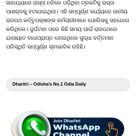
ସାହାଯ୍ୟରେ ରାସ୍ତା ମଝିରେ ପଡ଼ିଥିବା ଟ୍ରକଟିକୁ ରାସ୍ତା
ପାଶର୍‌ବକୁ ହଟାଯାଇଥିଲା। ଏହି ସମ୍ପୂର୍ଣ୍ଣ କାର୍ଯ୍ୟରେ ଜାତୀୟ
ରାଜପଥ କର୍ତ୍ତୃପକ୍ଷଙ୍କ କର୍ମଚାରୀମାନେ ପୋଲିସକୁ ସହଯୋଗ
କରିଥିଲେ। ଦୁର୍ଘଟଣା ପରେ କିଛି ସମୟ ପାଇଁ ରାଜପଥରେ
ଯାତାୟାତ ବାଧାପ୍ରାପ୍ତ ହୋଇଥିଲେ ସୁଦ୍ଧା ବର୍ତ୍ତମାନ
ପରିସ୍ଥିତି ସମ୍ପୂର୍ଣ୍ଣ ସ୍ବାଭାବିକ ରହିଛି।
Dharitri – Odisha’s No.1 Odia Daily