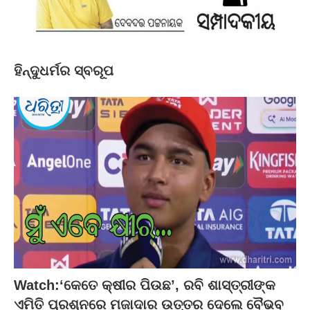
ହିନ୍ଦୁଧର୍ମର ସ୍ବରୂପ
Watch:‘କେତେ କ୍ଷୀର ପିଉଛ’, ରବି ଶାସ୍ତ୍ରୀଙ୍କ
ଏମିତି ପ୍ରଶ୍ନରେ ମଜାଦାର ଉତ୍ତର ଦେଲେ ବୈଭବ