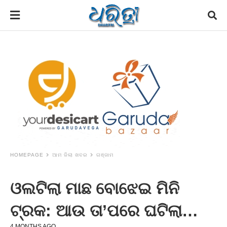
HOMEPAGE
ଆମ ଜିଲା ଖବର
ଗଞ୍ଜାମ
ଓଲଟିଲା ମାଛ ବୋଝେଇ ମିନି
ଟ୍ରକ: ଆଉ ତା’ପରେ ଘଟିଲା…
4 MONTHS AGO