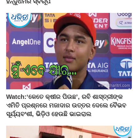
ହିନ୍ଦୁଧର୍ମର ସ୍ବରୂପ
Watch:‘କେତେ କ୍ଷୀର ପିଉଛ’, ରବି ଶାସ୍ତ୍ରୀଙ୍କ
ଏମିତି ପ୍ରଶ୍ନରେ ମଜାଦାର ଉତ୍ତର ଦେଲେ ବୈଭବ
ସୂର୍ଯ୍ୟବଂଶୀ, ଭିଡ଼ିଓ ହେଉଛି ଭାଇରାଲ