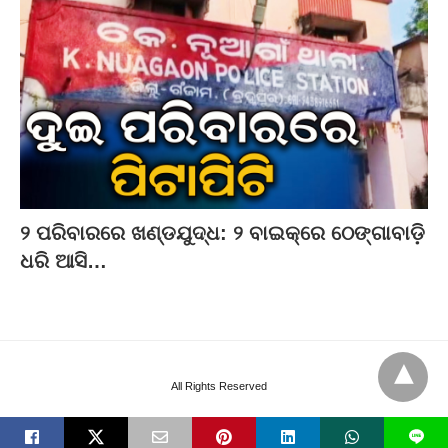
୨ ପରିବାରରେ ଖଣ୍ଡଯୁଦ୍ଧ: ୨ ବାଇକ୍‌ରେ ଠେଙ୍ଗାବାଡ଼ି
ଧରି ଆସି…
All Rights Reserved
L