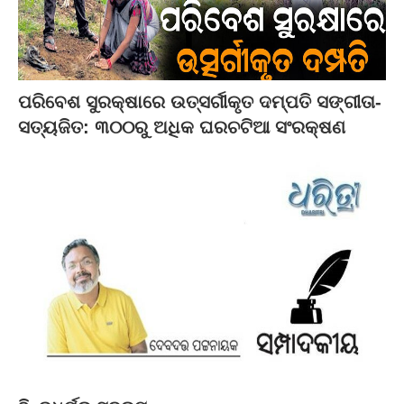
ପରିବେଶ ସୁରକ୍ଷାରେ ଉତ୍ସର୍ଗୀକୃତ ଦମ୍ପତି ସଙ୍ଗୀତା-
ସତ୍ୟଜିତ: ୩୦୦ରୁ ଅଧିକ ଘରଚଟିଆ ସଂରକ୍ଷଣ