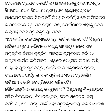
ପେଟେଣ୍ଟପ୍ରାପ୍ତ ବୈଷୟିକ ଜ୍ଞାନକୌଶଳକୁ ଧାନବାଦସ୍ଥିତ
ସିଏସ୍‌ଆଇଆର-ସିଆଇଏମ୍‌ଏଫ୍‌ଆର କ୍ୟାମ୍ପସ୍‌ ଏବଂ
ମଧ୍ୟପ୍ରଦେଶର ସିଙ୍ଗରୌଲିସ୍ଥିତ ନର୍ଦର୍ଣ୍ଣ କୋଲଫିଲ୍ଡସ
ଲିମିଟେଡରେ ସ୍ଥାପନ କରାଯାଇଛି, ଯେଉଁଠାରେ ଏହାକୁ ନେଇ
ଉତ୍ସାହଜନକ ପ୍ରତିକ୍ରିୟା ମିଳିଛି।
ଏହା କାର୍ବନ ଡାଇଅକ୍ସାଇଡ ଦୂର କରିବା ସହିତ, ଏହି ସିଷ୍ଟମ
ଧୂଳିକଣା ହ୍ରାସ କରିବାରେ ମଧ୍ୟ ସାହାଯ୍ୟ କରେ ଏବଂ
ପ୍ରାକୃତିକ କିମ୍ବା କୃତ୍ରିମ ଆଲୋକ ବ୍ୟବହାର କରି ୨୪
ଘଣ୍ଟା କାର୍ଯ୍ୟ କରିପାରେ। ଏଥିରେ ସେନ୍ସର ଲଗାଯାଇଛି,
ଯାହା ବାୟୁର ଗୁଣବତ୍ତା, କାର୍ବନ ଡାଇଅକ୍ସାଇଡ ସ୍ତର,
ତାପମାତ୍ରା, ଆର୍ଦ୍ରତା ଏବଂ ଧୂଳିକଣା ସ୍ତର ପ୍ରଦର୍ଶନ
କରିଥାଏ ବୋଲି ଭେଟ୍ରିଭେଲ କହିଛନ୍ତି।
ସୌରଶକ୍ତିରେ କାର୍ଯ୍ୟ କରୁଥିବା ଏହି ସିଷ୍ଟମକୁ ଶିଳ୍ପାଞ୍ଚଳ
ସହିତ ବିଦ୍ୟାଳୟ, ବିମାନବନ୍ଦର, ରେଳ ଷ୍ଟେଶନ, ବସ୍‌
ଟର୍ମିନାଲ, ଶପିଂ ମଲ୍‌, ପାର୍କ ଏବଂ ପ୍ରେକ୍ଷାଳୟ ଭଳି ସାଧାରଣ
ସ୍ଥାନରେ ବ୍ୟବହାର କରିବା ପାଇଁ ଲକ୍ଷ୍ୟ ରଖାଯାଇଛି