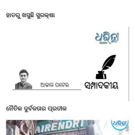
ହାତରୁ ଖସୁଛି ସୁରକ୍ଷା
ନୈତିକ ଦୁର୍ବଳତାର ପ୍ରତୀକ