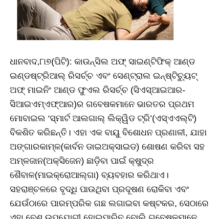
ଧାନବାଦ,୮ା୭(ପିଟି): କାଉନ୍‌ସିଲ ଅଫ୍‌ ସାଇଣ୍ଟିଫିକ୍‌ ଆଣ୍ଡ
ଇଣ୍ଡଷ୍ଟ୍ରିଆଲ୍‌ ରିସର୍ଚ୍ଚ ଏବଂ ସେଣ୍ଟ୍ରାଲ ଇନ୍‌ଷ୍ଟିଚ୍ୟୁଟ୍‌
ଅଫ୍‌ ମାଇନିଂ ଆଣ୍ଡ ଫୁଏଲ ରିସର୍ଚ୍ଚ (ସିଏସ୍‌ଆଇଆର-
ସିଆଇଏମ୍‌ଏଫ୍‌ଆର)ର ଗବେଷକମାନେ ଭାରତର ପ୍ରଥମ
ମୋବାଇଲ ‘ସ୍ମାର୍ଟ ଆଲଗାଲ୍‌ ଲିକ୍ୱିଡ ଟ୍ରି’(ଏସ୍‌ଏଏଲ୍‌ଟି)
ବିକଶିତ କରିଛନ୍ତି। ଏହା ଏକ ବାୟୁ ବିଶୋଧନ ପ୍ରଣାଳୀ, ଯାହା
ଅଙ୍ଗାରକାମ୍ଳ(କାର୍ବନ ଡାଇଅକ୍ସାଇଡ) ଶୋଷଣ କରିବା ସହ
ଅମ୍ଳଜାନ(ଅକ୍ସିଜେନ) ଛାଡ଼ିବା ପାଇଁ କ୍ଷୁଦ୍ର
ଶୈବାଳ(ମାଇକ୍ରୋଆଲ୍‌ଗା) ବ୍ୟବହାର କରିଥାଏ।
ସହରାଞ୍ଚଳରେ ବୃଦ୍ଧି ପାଉଥିବା ପ୍ରଦୂଷଣ ରୋକିବା ଏବଂ
ଯେଉଁଠାରେ ପାରମ୍ପରିକ ଗଛ ଲଗାଇବା କଷ୍ଟକର, ସେଠାରେ
ଏହା ବେଶ୍‌ ଉପଯୋଗୀ ହୋଇପାରିବ ବୋଲି ଗବେଷକମାନେ