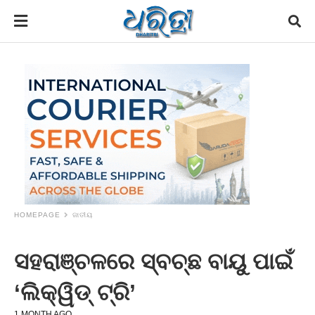
HOMEPAGE
ଜାତୀୟ
ସହରାଞ୍ଚଳରେ ସ୍ବଚ୍ଛ ବାୟୁ ପାଇଁ
‘ଲିକ୍ୱିଡ୍‌ ଟ୍ରି’
1 MONTH AGO