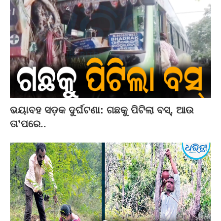
ଭୟାବହ ସଡ଼କ ଦୁର୍ଘଟଣା: ଗଛକୁ ପିଟିଲା ବସ୍‌, ଆଉ
ତା’ପରେ..