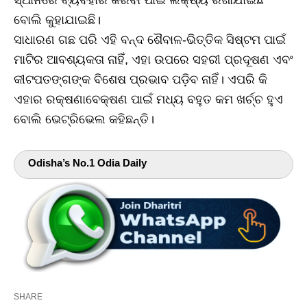
ବୋଲି କୁହାଯାଇଛି।
ସାଧାରଣ ଗଛ ପରି ଏହି ବନ୍ଦ ଶୈବାଳ-ଭିତ୍ତିକ ସିଷ୍ଟମ ପାଇଁ
ମାଟିର ଆବଶ୍ୟକତା ନାହିଁ, ଏହା ଉପରେ ସହରୀ ପ୍ରଦୂଷଣ ଏବଂ
କୀଟପତଙ୍ଗଙ୍କ ବିଶେଷ ପ୍ରଭାବ ପଡ଼ିବ ନାହିଁ। ଏପରି କି
ଏହାର ରକ୍ଷଣାବେକ୍ଷଣ ପାଇଁ ମଧ୍ୟ ବହୁତ କମ ଖର୍ଚ୍ଚ ହୁଏ
ବୋଲି ଭେଟ୍ରିଭେଲ କହିଛନ୍ତି।
Odisha’s No.1 Odia Daily
SHARE