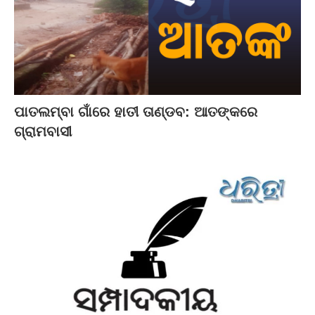
ପାତଲମ୍ବା ଗାଁରେ ହାତୀ ତାଣ୍ଡବ: ଆତଙ୍କରେ
ଗ୍ରାମବାସୀ