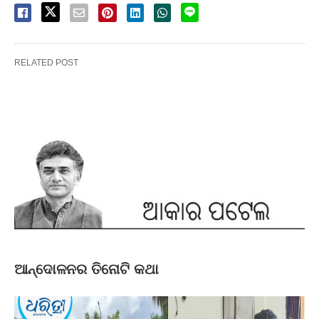
RELATED POST
ଆନ୍ଦୋଳନର ତିନୋଟି କଥା