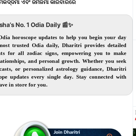
ଲିମକଦ୍ଦମା ଏବଂ ଜମିଜମା କାରବାରରେ
isha’s No. 1 Odia Daily 📰✨
 Odia horoscope updates to help you begin your day
 most trusted Odia daily, Dharitri provides detailed
ghts for all zodiac signs, empowering you to make
elationships, and personal growth. Whether you seek
casts, or personalized astrology guidance, Dharitri
cope updates every single day. Stay connected with
ve in store for you.