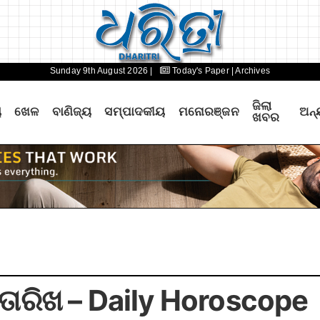
Sunday 9th August 2026 |
Today's Paper
| Archives
ଜିଲା
ୟ
ଖେଳ
ବାଣିଜ୍ୟ
ସମ୍ପାଦକୀୟ
ମନୋରଞ୍ଜନ
ଅନ୍
ଖବର
 ତାରିଖ – Daily Horoscope