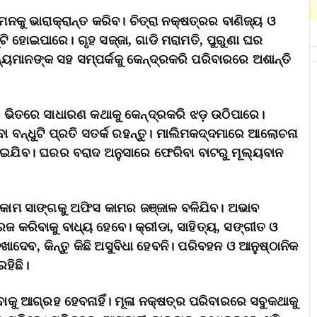
କୁ ଭାରାକ୍ରାନ୍ତ କରିବ। ଚିତ୍ରା ନକ୍ଷତ୍ରର ବାଣିଜ୍ୟ ଓ
ଟି ହୋଇପାରେ। ଗୃହ ସଜ୍ଜା, ଗାଡି ମରାମତି, ପୁରୁଣା ଘର
ୟମାନଙ୍କ ସହ ସମ୍ପର୍କକୁ କେନ୍ଦ୍ରକରି ପରିବାରରେ ଅଶାନ୍ତି
 ଭିତରେ ସାଧାରଣ କଥାକୁ କେନ୍ଦ୍ରକରି ଝଡ଼ ଉଠିପାରେ।
ିବା ବନ୍ଧୁଟି ପ୍ରତି ସତର୍କ ରହନ୍ତୁ। ମାଲିମକଦ୍ଦମାରେ ଆଲୋଚନା
ଇଯିବ। ଘରର ବରାଦ ଅନୁସାରେ ଫେରିବା ବାଟରୁ ମୂଲ୍ୟବାନ
 କାମ ସାଙ୍ଗକୁ ଅଫିସ କାମର ଜଞ୍ଜାଳ ବଳିଯିବ। ଅଭାବ
କରିବାକୁ ବାଧ୍ୟ ହେବେ। କ୍ରୀଡା, ସାହିତ୍ୟ, ସଙ୍ଗୀତ ଓ
ଦେବ, କିନ୍ତୁ କିଛି ଅସୁବିଧା ହେବନି। ପରିବହନ ଓ ଆନୁଷ୍ଠାନିକ
ହିଛି।
କୁ ଆଗ୍ରହ ହେବନାହିଁ। ମୂଳା ନକ୍ଷତ୍ର ପରିବାରରେ ସବୁକଥାକୁ