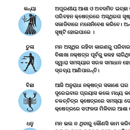
କନ୍ୟା
ଅପୂରଣୀୟ ଆଶା ଓ ଅବଦମିତ ଇଚ୍ଛା ମନ
ପରିବହନ କ୍ଷେତ୍ରରେ ଅସ୍ଥିରତା ସୃଷ୍
ସଜାଡିବାରେ ମନୋନିବେଶ କରିବେ। ଅନ୍
ସୃଷ୍ଟି ହୋଇପାରେ ।
ତୁଳା
ମନ ଅସ୍ଥିର ରହିବା କାରଣରୁ ପରିବାର
ବିଶାଖା ନକ୍ଷତ୍ର ପୂର୍ବରୁ କଳହ ଲାଗିଥ
ଦ୍ୱାରା ସମସ୍ୟାର ସରଳ ସମାଧାନ ହୋ
ଦ୍ରବ୍ୟ ଆଣିପାରନ୍ତି।
ବିଛା
ଆଜି ଅନୁରାଧା ନକ୍ଷତ୍ର ସକାଶେ ଘର
ଦୂରେଇବାର ପ୍ରୟାସ କଲେ ମଧ୍ୟ କରଜ 
ଚଳଚ୍ଚିତ୍ର କ୍ଷେତ୍ରରେ ସମସ୍ୟା ଦେଖା
କ୍ଷେତ୍ରରେ ସଫଳତା ମିଳିବାର ଆଶା ର
ଧନୁ
ମନ ଭଲ ନ ଥିବାରୁ କୌଣସି କାମ କରିବା