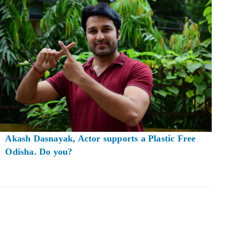
Akash Dasnayak, Actor supports a Plastic Free
Odisha. Do you?