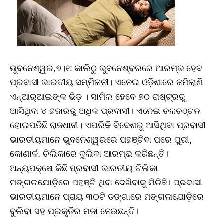
ଭୁବନେଶ୍ୱର,୭।୧: କାଲିଠୁ ଭୁବନେଶ୍ବରରେ ଆରମ୍ଭ ହେବ
ପ୍ରବାସୀ ଭାରତୀୟ ସମ୍ମିଳନୀ। ଏନେଇ ଓଡ଼ିଶାରେ ଜମିଲାଣି
ଏନ୍‌ଆର୍‌ଆଇଙ୍କ ଭିଡ଼ । ସାମିଲ ହେବେ ୭୦ ରାଷ୍ଟ୍ରରୁ
ଆସିଥିବା ୪ ହଜାରରୁ ଅଧିକ ପ୍ରବାସୀ। ଏନେଇ ଚଳଚଞ୍ଚଳ
ହୋଇପଡିଛି ରାଜଧାନୀ। ଏପରିକି ବିଦେଶରୁ ଆସିଥିବା ପ୍ରବାସୀ
ଭାରତୀୟମାନେ ଭୁବନେଶ୍ୱରରେ ପହଞ୍ଚିବା ପରେ ପୁରୀ,
କୋଣାର୍କ, ଚିଲିକାରେ ବୁଲିବା ଆରମ୍ଭ କରିଛନ୍ତି।
ଅନ୍ୟପକ୍ଷେ କିଛି ପ୍ରବାସୀ ଭାରତୀୟ ଚିଲିକା
ମଙ୍ଗଳାଯୋଡ଼ିରେ ପହଞ୍ଚି ଥିବା ଦେଖିବାକୁ ମିଳିଛି। ପ୍ରବାସୀ
ଭାରତୀୟମାନେ ପ୍ରାୟ ୩୦ଟି ଡଙ୍ଗାରେ ମଙ୍ଗଳାଯୋଡ଼ିରେ
ବୁଲିବା ସହ ପ୍ରକୃତିର ମଜା ନେଉଛନ୍ତି।