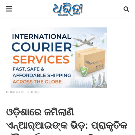
HOMEPAGE
ରାଜ୍ୟ
ଓଡ଼ିଶାରେ ଜମିଲାଣି
ଏନ୍‌ଆର୍‌ଆଇଙ୍କ ଭିଡ଼: ପ୍ରାକୃତିକ