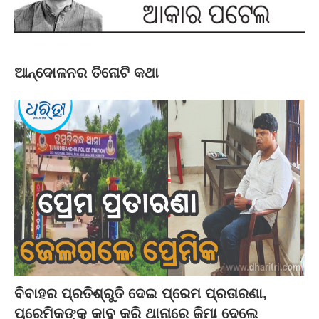
ଆନ୍ଦୋଳନର ତିନୋଟି କଥା
ବିବାହର ପ୍ରତିଶ୍ରୁତି ଦେଇ ପ୍ରେମ ପ୍ରତାରଣା,
ପ୍ରେମିକଙ୍କୁ କାବୁ କରି ଥାନାରେ ଜିମା ଦେଲେ