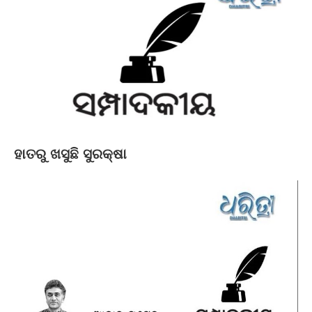
ହାତରୁ ଖସୁଛି ସୁରକ୍ଷା