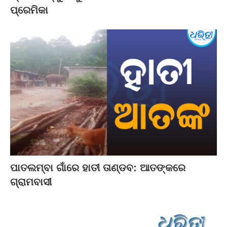
ପ୍ରେମିକା
ପାତଲମ୍ବା ଗାଁରେ ହାତୀ ତାଣ୍ଡବ: ଆତଙ୍କରେ
ଗ୍ରାମବାସୀ