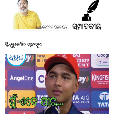
ହିନ୍ଦୁଧର୍ମର ସ୍ବରୂପ