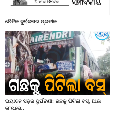
ନୈତିକ ଦୁର୍ବଳତାର ପ୍ରତୀକ
ଭୟାବହ ସଡ଼କ ଦୁର୍ଘଟଣା: ଗଛକୁ ପିଟିଲା ବସ୍‌, ଆଉ
ତା’ପରେ..