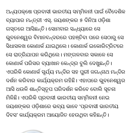
ଅନ୍ୟପକ୍ଷେ ପ୍ରବାସୀ ଭାରତୀୟ ସମ୍ମିଳନୀ ପାଇଁ ବୈଦେଶିକ
ବ୍ୟାପାର ମନ୍ତ୍ରୀ ଏସ୍‌. ଜୟଶଙ୍କର ୫ ଦିନିଆ ଓଡ଼ିଶା
ଗସ୍ତରେ ଆସିଛନ୍ତି। ସୋମବାର ସନ୍ଧ୍ୟାରେ ସେ
ଭୁବନେଶ୍ୱର ବିମାନବନ୍ଦରରେ ପହଞ୍ଚିବା ପରେ ସେଠାରୁ ସେ
ସିଧାସଳଖ କୋଣାର୍କ ଯାଇଥିଲେ। କୋଣାର୍କ ଇକୋରିଟ୍ରିଟରେ
ସେ ରାତ୍ରିଯାପନ କରିଥିଲେ। ମଙ୍ଗଳବାର ସକାଳେ ସେ
କୋଣାର୍କ ପରିସର ବ୍ୟାଖାନ କେନ୍ଦ୍ର ବୁଲି ଦେଖୁଛନ୍ତି।
ଏପରିକି କୋଣାର୍କ ସୂର୍ଯ୍ୟ ମନ୍ଦିର ସହ ପୁରୀ ଜଗନ୍ନାଥ ମନ୍ଦିର
ଦର୍ଶନ କରିବାର କାର୍ଯ୍ୟକ୍ରମ ରହିଛି। ଏହାପରେ ଭୁବନେଶ୍ୱର
ଆସି ଧଉଳି ଶାନ୍ତିସ୍ତୂପ ପରିଦର୍ଶନ କରିବେ ବୋଲି ସୂଚନା
ମିଳିଛି। ଏପରିକି ପ୍ରବାସୀ ଭାରତୀୟ ସମ୍ମିଳନୀ ନେଇ
ଜୟଶଙ୍କର ଓଡ଼ିଶାରେ ଭବ୍ୟ ଭାବେ ‘ପ୍ରବାସୀ ଭାରତୀୟ
ଦିବସ’ କାର୍ଯ୍ୟକ୍ରମ ଆୟୋଜିତ ହେଉଥିବା କହିଛନ୍ତି।