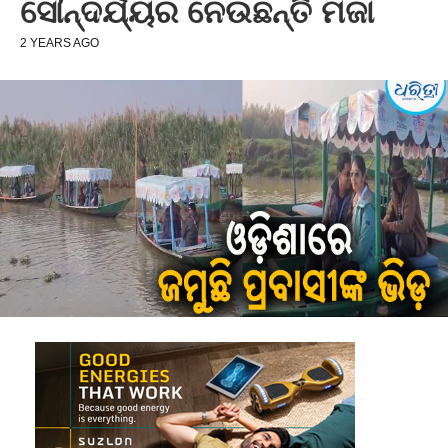
ସୌନ୍ଦର୍ଯ୍ୟର ନେଉଛନ୍ତି ମଜା
2 YEARS AGO