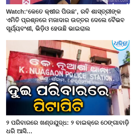
Watch:‘କେତେ କ୍ଷୀର ପିଉଛ’, ରବି ଶାସ୍ତ୍ରୀଙ୍କ
ଏମିତି ପ୍ରଶ୍ନରେ ମଜାଦାର ଉତ୍ତର ଦେଲେ ବୈଭବ
ସୂର୍ଯ୍ୟବଂଶୀ, ଭିଡ଼ିଓ ହେଉଛି ଭାଇରାଲ
୨ ପରିବାରରେ ଖଣ୍ଡଯୁଦ୍ଧ: ୨ ବାଇକ୍‌ରେ ଠେଙ୍ଗାବାଡ଼ି
ଧରି ଆସି…