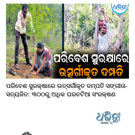
ପରିବେଶ ସୁରକ୍ଷାରେ ଉତ୍ସର୍ଗୀକୃତ ଦମ୍ପତି ସଙ୍ଗୀତା-
ସତ୍ୟଜିତ: ୩୦୦ରୁ ଅଧିକ ଘରଚଟିଆ ସଂରକ୍ଷଣ