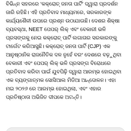
ବିଭିନ୍ନ ସହରରେ ‘କକ୍ରୋଚ୍ ଜନତା ପାର୍ଟି’ ଦ୍ୱାରା ପ୍ରଦର୍ଶନ
ଜାରି ରହିଛି। ଏହି ପ୍ରତିବାଦ ମାଧ୍ୟମରେ, ସରକାରଙ୍କ
କାର୍ଯ୍ୟଶୈଳୀ ଉପରେ ପ୍ରଶ୍ନ ଉଠାଯାଉଛି। ଦେଶର ଶିକ୍ଷା
ବ୍ୟବସ୍ଥା, NEET ପେପର୍ ଲିକ୍ ଏବଂ ବେକାରୀ ଭଳି
ପ୍ରସଙ୍ଗକୁ ନେଇ କକ୍ରୋଚ୍ ପାର୍ଟି ଲଗାତାର ସରକାରଙ୍କୁ
ଟାର୍ଗେଟ କରିଆସୁଛି। କକ୍ରୋଚ୍ ଜନତା ପାର୍ଟି (CJP) ଏକ
ଆନୁଷ୍ଠାନିକ ରାଜନୈତିକ ଦଳ ନୁହେଁ ବରଂ ଦେଶରେ ବଢ଼ୁଥିବା
ବେକାରୀ ଏବଂ ପେପର୍ ଲିକ୍ ଭଳି ପ୍ରସଙ୍ଗ ବିରୋଧରେ
ପ୍ରତିବାଦ କରିବା ପାଇଁ ଯୁବପିଢ଼ି ଦ୍ୱାରା ଆରମ୍ଭ ହୋଇଥିବା
ଏକ ବ୍ୟଙ୍ଗାତ୍ମକ ସୋସିଆଲ ମିଡିଆ ଆନ୍ଦୋଳନ। ଏହା
ମଇ ୨୦୨୬ ରେ ଆରମ୍ଭ ହୋଇଥିଲା, ଏବଂ ଏହାର
ପ୍ରତିଷ୍ଠାତା ଅଭିଜିତ ଦୀପକେ ଅଟନ୍ତି।