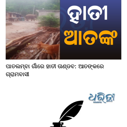
ପାତଲମ୍ବା ଗାଁରେ ହାତୀ ତାଣ୍ଡବ: ଆତଙ୍କରେ
ଗ୍ରାମବାସୀ