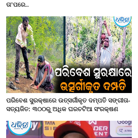
ତା’ପରେ..
ପରିବେଶ ସୁରକ୍ଷାରେ ଉତ୍ସର୍ଗୀକୃତ ଦମ୍ପତି ସଙ୍ଗୀତା-
ସତ୍ୟଜିତ: ୩୦୦ରୁ ଅଧିକ ଘରଚଟିଆ ସଂରକ୍ଷଣ