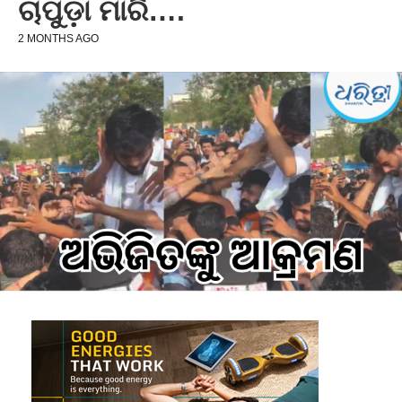
ଚାପୁଡ଼ା ମାରି….
2 MONTHS AGO