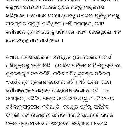
କରୁଥିବା ସମୟରେ ଅନେକ ଯୁବକ ତାଙ୍କୁ ଆକ୍ରମଣ
କରିଥିଲେ । ସେମାନେ ଘଟଣାସ୍ଥଳରୁ ପଳାଇବା ପୂର୍ବରୁ ତାଙ୍କୁ
ବାରମ୍ବାର ଚାପୁଡ଼ା ମାରିଥିଲେ। ଏହି ସମୟରେ, CJP
କର୍ମୀମାନେ ଯୁବକମାନଙ୍କୁ ଧରିବାରେ ସଫଳ ହୋଇଥିଲେ ଏବଂ
ସେମାନଙ୍କୁ ମାଡ଼ ମାରିଥିଲେ ।
ତଥାପି, ଘଟଣାସ୍ଥଳରେ ଉପସ୍ଥିତ ଥିବା ପୋଲିସ ଫୋର୍ସ
ଅଭିଯୁକ୍ତକୁ ଧରିପାରିଛି । ପୋଲିସ ବର୍ତ୍ତମାନ ତିନିରୁ ଚାରି ଜଣ
ଯୁବକଙ୍କୁ ଅଟକ ରଖିଛି, ଯଦିଓ ଅଭିଯୁକ୍ତଙ୍କ ପରିଚୟ
ଏପର୍ଯ୍ୟନ୍ତ ପ୍ରକାଶ କରାଯାଇ ନାହିଁ । ଏହି ଘଟଣା ପରେ
କର୍ମୀମାନଙ୍କ ମଧ୍ୟରେ ଅସନ୍ତୋଷ ଦେଖାଦେଇଛି । ଏହି
ସମୟରେ, ଅଭିଜିତ ତାଙ୍କ ସମର୍ଥକମାନଙ୍କୁ ଶାନ୍ତି ବଜାୟ
ରଖିବାକୁ ଅନୁରୋଧ କରିଛନ୍ତି। ଜୟପୁର ପୂର୍ବରୁ, ଅଭିଜିତ
ଦିଲ୍ଲୀ ଏବଂ ଲକ୍ଷ୍ନୌ ସମେତ ଅନେକ ସ୍ଥାନରେ ତାଙ୍କ
ଦଳର ପ୍ରତିବାଦରେ ଅଂଶଗ୍ରହଣ କରିଥିଲେ। ଦେଶର