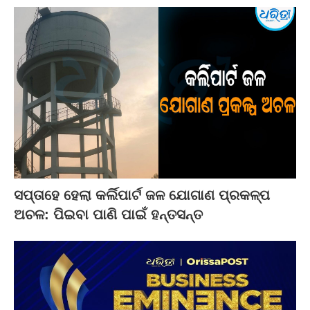
ସପ୍ତାହେ ହେଲା କର୍ଲିପାର୍ଟ ଜଳ ଯୋଗାଣ ପ୍ରକଳ୍ପ
ଅଚଳ: ପିଇବା ପାଣି ପାଇଁ ହନ୍ତସନ୍ତ