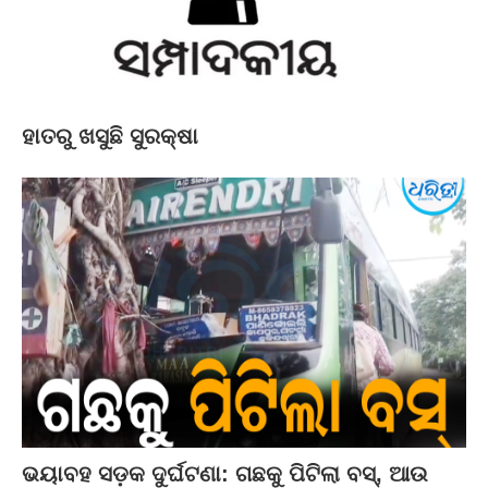
ହାତରୁ ଖସୁଛି ସୁରକ୍ଷା
ଭୟାବହ ସଡ଼କ ଦୁର୍ଘଟଣା: ଗଛକୁ ପିଟିଲା ବସ୍‌, ଆଉ