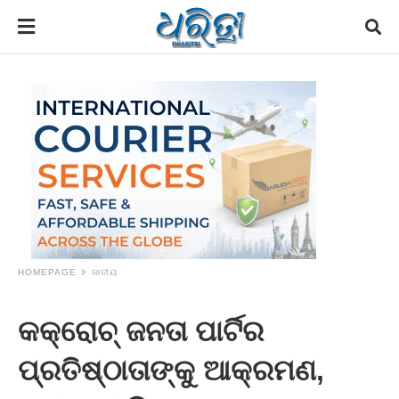
HOMEPAGE
ଜାତୀୟ
କକ୍ରୋଚ୍ ଜନତା ପାର୍ଟିର
ପ୍ରତିଷ୍ଠାତାଙ୍କୁ ଆକ୍ରମଣ,