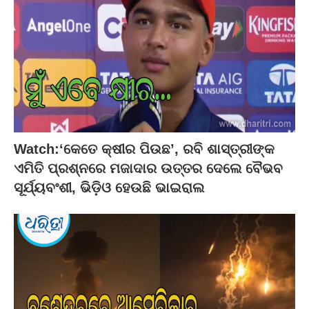
Watch:‘କେତେ କ୍ଷୀର ପିଉଛ’, ରବି ଶାସ୍ତ୍ରୀଙ୍କ
ଏମିତି ପ୍ରଶ୍ନରେ ମଜାଦାର ଉତ୍ତର ଦେଲେ ବୈଭବ
ସୂର୍ଯ୍ୟବଂଶୀ, ଭିଡ଼ିଓ ହେଉଛି ଭାଇରାଲ