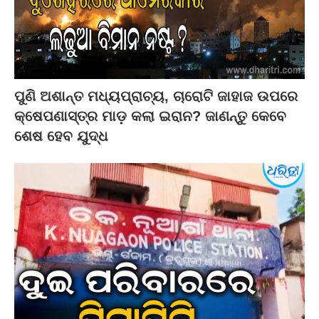
ପୁଣି ଅଶାନ୍ତ ମଧ୍ୟପ୍ରାଚ୍ୟ, ଚାରୋଟି ଜାହାଜ ଉପରେ
କ୍ଷେପଣାସ୍ତ୍ର ମାଡ଼ କଲା ଇରାନ? ଜାଣନ୍ତୁ କେବେ
ଶେଷ ହେବ ଯୁଦ୍ଧ