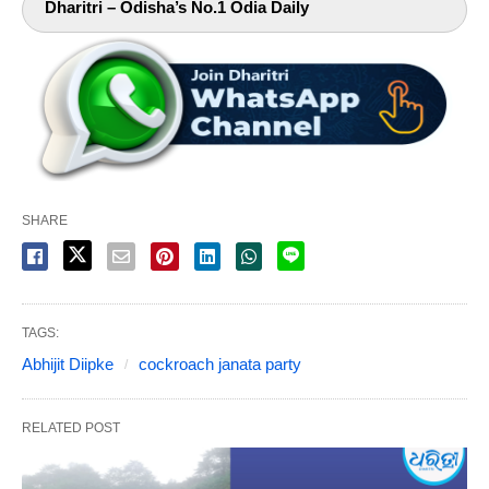
Dharitri – Odisha’s No.1 Odia Daily
SHARE
TAGS:
Abhijit Diipke
cockroach janata party
RELATED POST