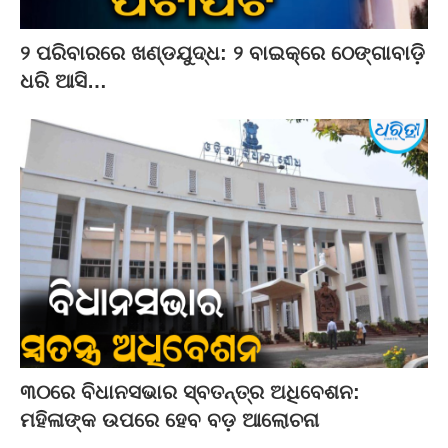
୨ ପରିବାରରେ ଖଣ୍ଡଯୁଦ୍ଧ: ୨ ବାଇକ୍‌ରେ ଠେଙ୍ଗାବାଡ଼ି
ଧରି ଆସି…
୩୦ରେ ବିଧାନସଭାର ସ୍ବତନ୍ତ୍ର ଅଧିବେଶନ:
ମହିଳାଙ୍କ ଉପରେ ହେବ ବଡ଼ ଆଲୋଚନା