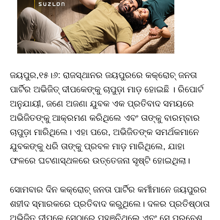
ଜୟପୁର,୧୫।୬: ରାଜସ୍ଥାନର ଜୟପୁରରେ କକ୍ରୋଚ୍ ଜନତା
ପାର୍ଟିର ଅଭିଜିତ୍ ଦୀପକେଙ୍କୁ ଚାପୁଡ଼ା ମାଡ଼ ହୋଇଛି । ରିପୋର୍ଟ
ଅନୁଯାୟୀ, ଜଣେ ଅଜଣା ଯୁବକ ଏକ ପ୍ରତିବାଦ ସମୟରେ
ଅଭିଜିତଙ୍କୁ ଆକ୍ରମଣ କରିଥିଲେ ଏବଂ ତାଙ୍କୁ ବାରମ୍ବାର
ଚାପୁଡ଼ା ମାରିଥିଲେ। ଏହା ପରେ, ଅଭିଜିତଙ୍କ ସମର୍ଥକମାନେ
ଯୁବକଙ୍କୁ ଧରି ତାଙ୍କୁ ପ୍ରବଳ ମାଡ଼ ମାରିଥିଲେ, ଯାହା
ଫଳରେ ଘଟଣାସ୍ଥଳରେ ଉତ୍ତେଜନା ସୃଷ୍ଟି ହୋଇଥିଲା।
ସୋମବାର ଦିନ କକ୍ରୋଚ୍ ଜନତା ପାର୍ଟିର କର୍ମୀମାନେ ଜୟପୁରର
ଶହୀଦ ସ୍ମାରକରେ ପ୍ରତିବାଦ କରୁଥିଲେ। ଦଳର ପ୍ରତିଷ୍ଠାତା
ଅଭିଜିତ୍ ଦୀପକେ ସେଠାରେ ପହଞ୍ଚିଥିଲେ ଏବଂ ସେ ପ୍ରବେଶ