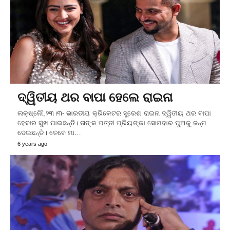
ଦ୍ୱିତୀୟ ଥର ବାପା ହେଲେ ରାଇନା
ଲକ୍ଷ୍ନୌ,୨୩।୩- ଭାରତୀୟ କ୍ରିକେଟର ସୁରେଶ ରାଇନା ଦ୍ୱିତୀୟ ଥର ବାପା
ହେବାର ସୁଖ ପାଇଛନ୍ତି। ତାଙ୍କ ପତ୍ନୀ ପ୍ରିୟଙ୍କା ସୋମବାର ପୁଅକୁ ଜନ୍ମ
ଦେଇଛନ୍ତି। ତେବେ ମା…
6 years ago