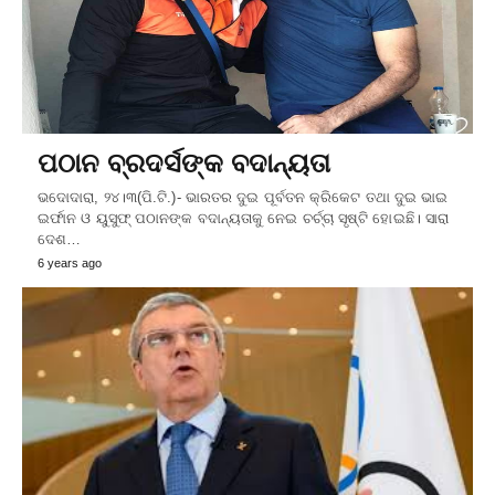
ପଠାନ ବ୍ରଦର୍ସଙ୍କ ବଦାନ୍ୟତା
ଭଦୋଦାରା, ୨୪।୩(ପି.ଟି.)- ଭାରତର ଦୁଇ ପୂର୍ବତନ କ୍ରିକେଟ ତଥା ଦୁଇ ଭାଇ
ଇର୍ଫାନ ଓ ୟୁସୁଫ୍‌ ପଠାନଙ୍କ ବଦାନ୍ୟତାକୁ ନେଇ ଚର୍ଚ୍ଚା ସୃଷ୍ଟି ହୋଇଛି। ସାରା
ଦେଶ…
6 years ago