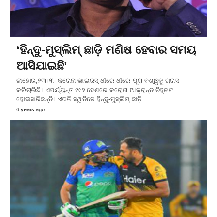
‘ହିନ୍ଦୁ-ମୁସ୍‌ଲିମ୍‌ ଛାଡ଼ି ମଣିଷ ହେବାର ସମୟ
ଆସିଯାଇଛି’
ଲାହୋର,୨୩।୩- କରୋନା ଭାଇରସ୍‌ ଧୀରେ ଧୀରେ ପୂରା ବିଶ୍ୱକୁ ଗ୍ରାସ
କରିଚାଲିଛି। ଏପର୍ଯ୍ୟନ୍ତ ୧୯୨ ଦେଶରେ କରୋନା ଆକ୍ରାନ୍ତ ଚିହ୍ନଟ
ହୋଇସାରିଛନ୍ତି। ଏଭଳି ସ୍ଥିତିରେ ହିନ୍ଦୁ-ମୁସ୍‌ଲିମ୍‌ ଛାଡ଼ି…
6 years ago