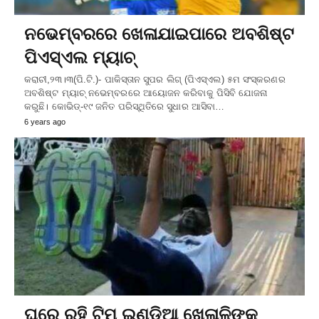
ନଭେମ୍ବରରେ ଖେଳାଯାଇପାରେ ଅବଶିଷ୍ଟ
ପିଏସ୍‌ଏଲ ମ୍ୟାଚ୍‌
କରାଚୀ,୨୩।୩(ପି.ଟି.)- ପାକିସ୍ତାନ ସୁପର ଲିଗ୍‌ (ପିଏସ୍‌ଏଲ) ୫ମ ସଂସ୍କରଣର
ଅବଶିଷ୍ଟ ମ୍ୟାଚ୍‌ ନଭେମ୍ବରରେ ଆୟୋଜନ କରିବାକୁ ପିସିବି ଯୋଜନା
କରୁଛି। କୋଭିଡ୍‌-୧୯ ଜନିତ ପରିସ୍ଥିତିରେ ସୁଧାର ଆସିବା…
6 years ago
ଘରେ ରହି ଟିମ୍‌ ଇଣ୍ଡିଆ ଖେଳାଳିଙ୍କୁ