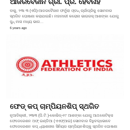
ଆଜରବୈଜାନ ଗ୍ରାଁ. ପ୍ରି. ହେବନାହିଁ
ବାକୁ, ୨୩ା ୩ (ଏପି)-ଆଜରବୈଜାନ ଫର୍ମୁଲା ଓ୍ବାନ୍‌ ଗ୍ରାଁପ୍ରିକୁ ସୋମବାର
ସ୍ଥଗିତ ଘୋଷଣା କରାଯାଇଛି। ମହାମାରୀ କରୋନା ଭାଇରସ୍‌ ଆଶଙ୍କା ଯୋଗୁ
ଜୁନ୍‌ ମାସ ମଧ୍ୟ ଭାଗ…
6 years ago
ଫେଡ୍‌ କପ୍‌ ଚାମ୍ପିୟନଶିପ୍‌ ସ୍ଥଗିତ
ନୂଆଦିଲ୍ଲୀ, ୨୩ା୩ (ପି.ଟି.)-କୋଭିଡ୍‌-୧୯ ଆଶଙ୍କା ଯୋଗୁ ଆଥଲେଟିକ୍ସ
ଫେଡେରେଶନ ଅଫ୍‌ ଇଣ୍ଡିଆ (ଏଏଫ୍‌ଆଇ) ସୋମବାର ବିଧିବଦ୍ଧଭାବେ
ଫେଡେରେଶନ କପ୍‌ ନ୍ୟାଶନାଲ ସିନିୟର ଚାମ୍ପିୟନଶିପ୍‌କୁ ସ୍ଥଗିତ ଘୋଷଣା