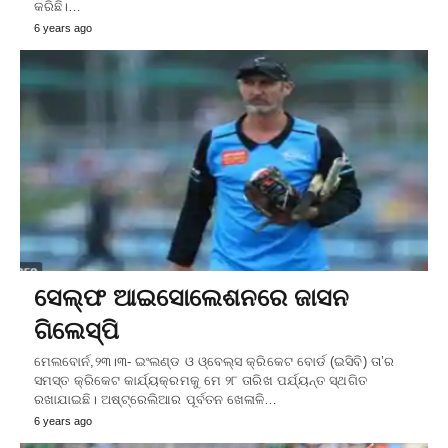
କରିଛି।…
6 years ago
ସେଲ୍‌ଫ ଆଇସୋଲେଶନରେ ଜାସନ
ଗିଲେସ୍ପି
ମେଲବୋର୍ନ,୨୩।୩- ଇଂଲଣ୍ଡ ଓ ଓ୍ବେଲ୍ସ କ୍ରିକେଟ ବୋର୍ଡ (ଇସିବି) ତା’ର
ସମସ୍ତ କ୍ରିକେଟ କାର୍ଯ୍ୟକ୍ରମକୁ ମେ ୨୮ ତାରିଖ ପର୍ଯ୍ୟନ୍ତ ସ୍ଥଗିତ
ରଖାଯାଇଛି। ଅଷ୍ଟ୍ରେଲିଆର ପୂର୍ବତନ ଖେଳାଳି…
6 years ago