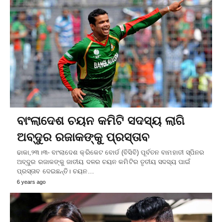
ବାଂଲାଦେଶ ଚୟନ କମିଟି ସଦସ୍ୟ ଲାଗି
ଅବ୍‌ଦୁର ରଜାକଙ୍କୁ ପ୍ରସ୍ତାବ
ଢାକା,୨୩।୩- ବାଂଲାଦେଶ କ୍ରିକେଟ ବୋର୍ଡ (ବିସିବି) ପୂର୍ବତନ ବାମହାତୀ ସ୍ପିନର
ଅବ୍‌ଦୁର ରଜାକଙ୍କୁ ଜାତୀୟ ଦଳର ଚୟନ କମିଟିର ତୃତୀୟ ସଦସ୍ୟ ପାଇଁ
ପ୍ରସ୍ତାବ ଦେଇଛନ୍ତି। ଚୟନ…
6 years ago