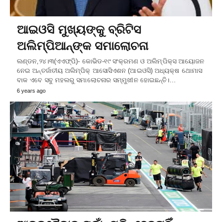
ଆଇଓସି ମୁଖ୍ୟଙ୍କୁ ବ୍ରିଟିସ
ଅଲିମ୍ପିଆନ୍‌ଙ୍କ ସମାଲୋଚନା
ଲଣ୍ଡନ,୨୪।୩(ଏଏଫ୍‌ପି)- କୋଭିଡ-୧୯ ସଂକ୍ରମଣ ଓ ଅଲିମ୍ପିକ୍ସ ଆୟୋଜନ
ନେଇ ଅନ୍ତର୍ଜାତୀୟ ଅଲିମ୍ପିକ୍‌ ଆସୋସିଏଶନ (ଆଇଓସି) ଅଧ୍ୟକ୍ଷ ଥୋମାସ
ବାକ ଏବେ ସବୁ ମହଲରୁ ସମାଲୋଚନାର ସମ୍ମୁଖୀନ ହୋଇଛନ୍ତି।…
6 years ago