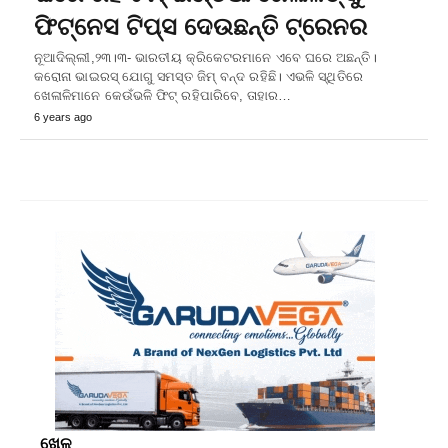
ଫିଟ୍‌ନେସ ଟିପ୍ସ ଦେଉଛନ୍ତି ଟ୍ରେନର
ନୂଆଦିଲ୍ଲୀ,୨୩।୩- ଭାରତୀୟ କ୍ରିକେଟରମାନେ ଏବେ ଘରେ ଅଛନ୍ତି।
କରୋନା ଭାଇରସ୍‌ ଯୋଗୁ ସମସ୍ତ ଜିମ୍‌ ବନ୍ଦ ରହିଛି। ଏଭଳି ସ୍ଥିତିରେ
ଖେଳାଳିମାନେ କେଉଁଭଳି ଫିଟ୍‌ ରହିପାରିବେ, ତାହାର…
6 years ago