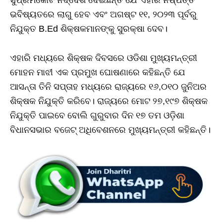
ଭବିଷ୍ୟତରେ ଲାଗୁ ହେବ ଏବଂ ଅଗଷ୍ଟ ୧୧, ୨୦୨୩ ପୂର୍ବରୁ
ନିଯୁକ୍ତ B.Ed ଶିକ୍ଷକମାନଙ୍କୁ ସୁରକ୍ଷା ଦେବ।
ଏହାରି ମଧ୍ୟରେ ଶିକ୍ଷକ ଦିବସରେ ଓଡିଶା ମୁଖ୍ୟମନ୍ତ୍ରୀ
ମୋହନ ମାଝୀ ଏକ ପ୍ରମୁଖ ଘୋଷଣାରେ କହିଛନ୍ତି ଯେ
ଆସନ୍ତା ତିନି ସପ୍ତାହ ମଧ୍ୟରେ ରାଜ୍ୟରେ ୧୬,୦୧୦ ଜୁନିଅର
ଶିକ୍ଷକ ନିଯୁକ୍ତି କରିବେ। ରାଜ୍ୟରେ ମୋଟ ୨୭,୧୯୭ ଶିକ୍ଷକ
ନିଯୁକ୍ତି ପାଇବେ ବୋଲି ଗୁରୁବାର ଦିନ ୧୭ ତମ ଓଡ଼ିଶା
ବିଧାନସଭାର ବଜେଟ୍ ଅଧିବେଶନରେ ମୁଖ୍ୟମନ୍ତ୍ରୀ କହିଛନ୍ତି।