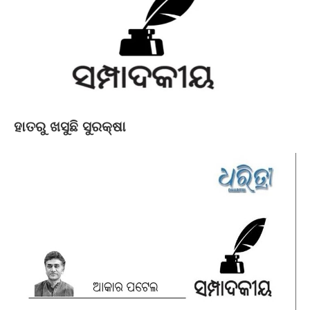
ହାତରୁ ଖସୁଛି ସୁରକ୍ଷା