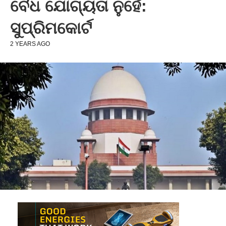
ବୈଧ ଯୋଗ୍ୟତା ନୁହେଁ:
ସୁପ୍ରିମକୋର୍ଟ
2 YEARS AGO