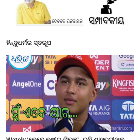
ହିନ୍ଦୁଧର୍ମର ସ୍ବରୂପ
Watch:‘କେତେ କ୍ଷୀର ପିଉଛ’, ରବି ଶାସ୍ତ୍ରୀଙ୍କ