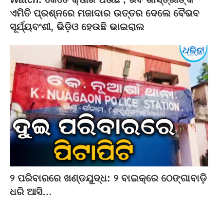
ଏମିତି ପ୍ରଶ୍ନରେ ମଜାଦାର ଉତ୍ତର ଦେଲେ ବୈଭବ
ସୂର୍ଯ୍ୟବଂଶୀ, ଭିଡ଼ିଓ ହେଉଛି ଭାଇରାଲ
୨ ପରିବାରରେ ଖଣ୍ଡଯୁଦ୍ଧ: ୨ ବାଇକ୍‌ରେ ଠେଙ୍ଗାବାଡ଼ି
ଧରି ଆସି…