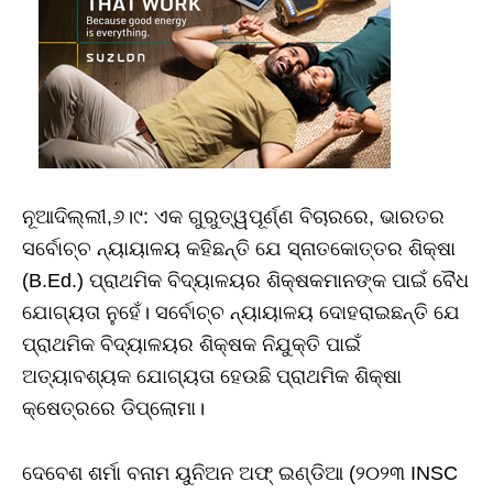
ନୂଆଦିଲ୍ଲୀ,୬।୯: ଏକ ଗୁରୁତ୍ୱପୂର୍ଣ୍ଣ ବିଚାରରେ, ଭାରତର
ସର୍ବୋଚ୍ଚ ନ୍ୟାୟାଳୟ କହିଛନ୍ତି ଯେ ସ୍ନାତକୋତ୍ତର ଶିକ୍ଷା
(B.Ed.) ପ୍ରାଥମିକ ବିଦ୍ୟାଳୟର ଶିକ୍ଷକମାନଙ୍କ ପାଇଁ ବୈଧ
ଯୋଗ୍ୟତା ନୁହେଁ। ସର୍ବୋଚ୍ଚ ନ୍ୟାୟାଳୟ ଦୋହରାଇଛନ୍ତି ଯେ
ପ୍ରାଥମିକ ବିଦ୍ୟାଳୟର ଶିକ୍ଷକ ନିଯୁକ୍ତି ପାଇଁ
ଅତ୍ୟାବଶ୍ୟକ ଯୋଗ୍ୟତା ହେଉଛି ପ୍ରାଥମିକ ଶିକ୍ଷା
କ୍ଷେତ୍ରରେ ଡିପ୍ଲୋମା।
ଦେବେଶ ଶର୍ମା ବନାମ ୟୁନିଅନ ଅଫ୍ ଇଣ୍ଡିଆ (୨୦୨୩ INSC