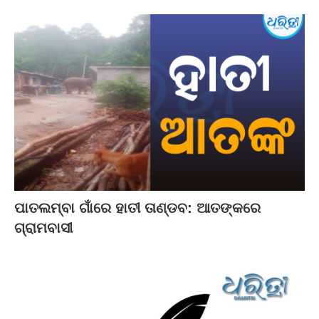
ପାତଲମ୍ବା ଗାଁରେ ହାତୀ ତାଣ୍ଡବ: ଆତଙ୍କରେ
ଗ୍ରାମବାସୀ