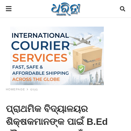
HOMEPAGE
ରାଜ୍ୟ
ପ୍ରାଥମିକ ବିଦ୍ୟାଳୟର
ଶିକ୍ଷକମାନଙ୍କ ପାଇଁ B.Ed