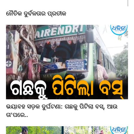
ନୈତିକ ଦୁର୍ବଳତାର ପ୍ରତୀକ
ଭୟାବହ ସଡ଼କ ଦୁର୍ଘଟଣା: ଗଛକୁ ପିଟିଲା ବସ୍‌, ଆଉ
ତା’ପରେ..