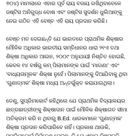
୭୦୪) ମାମଲାରେ ଏହାର ପୂର୍ବ ରାୟ ବଜାୟ ରଖିଥିବାବେଳେ
ଜଷ୍ଟିସ ଅନିରୁଦ୍ଧ ବୋଷ ଏବଂ ଜଷ୍ଟିସ ସୁଦର୍ଶନ ଧୁଲିଆଙ୍କୁ
ନେଇ ଗଠିତ ଏହି ବେଞ୍ଚ ଏହି ରାୟ ପ୍ରଦାନ କରିଛି।
ବେଞ୍ଚ ମତ ଦେଇଛନ୍ତି ଯେ ଭାରତରେ ପ୍ରାଥମିକ ଶିକ୍ଷାର
ମୌଳିକ ଅଧିକାର ଭାରତୀୟ ସମ୍ବିଧାନର ଧାରା ୨୧ଏ ତଥା
ଶିକ୍ଷା ଅଧିକାର ଆଇନ, ୨୦୦୯ ଅନୁଯାୟୀ ନିଶ୍ଚିତ ହୋଇଛି,
କେବଳ ୧୪ ବର୍ଷରୁ କମ୍ ପିଲାମାନଙ୍କ ପାଇଁ ‘ମାଗଣା’ ଏବଂ
‘ବାଧ୍ୟତାମୂଳକ’ ଶିକ୍ଷା ନୁହେଁ। ପିଲାମାନଙ୍କୁ ଦିଆଯିବାକୁ ଥିବା
‘ଗୁଣାତ୍ମକ’ ଶିକ୍ଷା ମଧ୍ୟ ଅନ୍ତର୍ଭୁକ୍ତ କରାଯାଇଥିଲା।
ତେଣୁ, ସୁପ୍ରିମକୋର୍ଟ କହିଥିଲେ ଯେ ପ୍ରାଥମିକ ବିଦ୍ୟାଳୟର
ଛାତ୍ରଛାତ୍ରୀଙ୍କୁ ଶିକ୍ଷାଦାନ ପାଇଁ ମୌଳିକ ଶିକ୍ଷାଗତ ସୀମା
ଅତିକ୍ରମ କରି ନ ଥିବାରୁ B.Ed. ଧାରକମାନେ ‘ଗୁଣାତ୍ମକ’
ଶିକ୍ଷା ପ୍ରଦାନ କରିପାରିବେ ନାହିଁ। ପ୍ରକାଶ ଥାଉକି,
ସୁପ୍ରିମକୋର୍ଟ ନିର୍ଦ୍ଦେଶ ଦେଇଛନ୍ତି ଯେ ଏହାର ନିଷ୍ପତ୍ତି