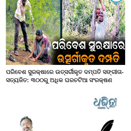
ପରିବେଶ ସୁରକ୍ଷାରେ ଉତ୍ସର୍ଗୀକୃତ ଦମ୍ପତି ସଙ୍ଗୀତା-
ସତ୍ୟଜିତ: ୩୦୦ରୁ ଅଧିକ ଘରଚଟିଆ ସଂରକ୍ଷଣ