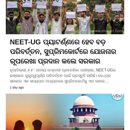
NEET-UG ପ୍ୟାଟର୍ଣ୍ଣରେ ହେବ ବଡ଼
ପରିବର୍ତ୍ତନ, ସୁପ୍ରିମକୋର୍ଟରେ ଯୋଜନାର
ରୂପରେଖା ପ୍ରଦାନ କଲେ ସରକାର
ନୂଆଦିଲ୍ଲୀ,୫।୮: ଜାତୀୟ ଡାକ୍ତରୀ ପ୍ରବେଶିକା ପରୀକ୍ଷା, NEET-UGର
ଢାଞ୍ଚାରେ ଗୁରୁତ୍ୱପୂର୍ଣ୍ଣ ପରିବର୍ତ୍ତନ ପାଇଁ ପ୍ରସ୍ତୁତି ଚାଲିଛି। କେନ୍ଦ୍ର
ସରକାର ଏକ ସତ୍ୟପାଠ ମାଧ୍ୟମରେ ସୁପ୍ରିମକୋର୍ଟକୁ ଏହା ଜଣାଇ…
1 day ago