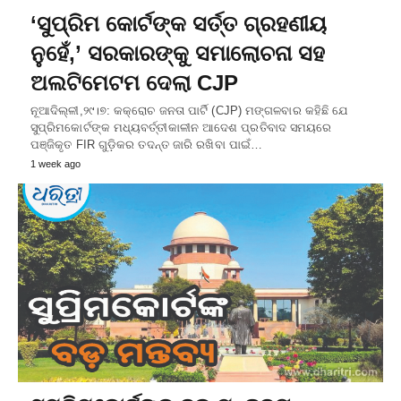
‘ସୁପ୍ରିମ କୋର୍ଟଙ୍କ ସର୍ତ୍ତ ଗ୍ରହଣୀୟ
ନୁହେଁ,’ ସରକାରଙ୍କୁ ସମାଲୋଚନା ସହ
ଅଲଟିମେଟମ ଦେଲା CJP
ନୂଆଦିଲ୍ଳୀ,୨୯।୭: କକ୍ରୋଚ ଜନତା ପାର୍ଟି (CJP) ମଙ୍ଗଳବାର କହିଛି ଯେ
ସୁପ୍ରିମକୋର୍ଟଙ୍କ ମଧ୍ୟବର୍ତ୍ତୀକାଳୀନ ଆଦେଶ ପ୍ରତିବାଦ ସମୟରେ
ପଞ୍ଜିକୃତ FIR ଗୁଡ଼ିକର ତଦନ୍ତ ଜାରି ରଖିବା ପାଇଁ…
1 week ago