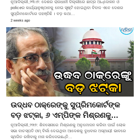
ନୂଆଦିଲ୍ଲୀ,୨୩।୭: ଦେଶର ରାଜଧାନୀ ଦିଲ୍ଲୀରେ ଛାତ୍ର ଆନ୍ଦୋଳନ ଓ
policeର କାର୍ଯ୍ୟାନୁଷ୍ଠାନକୁ ନେଇ ସୃଷ୍ଟି ହୋଇଥିବା ବିବାଦ ଏବେ ଦେଶର
ସୁପ୍ରିମକୋର୍ଟରେ ପହଞ୍ଚିଛି । ବଡ଼ କଥା…
2 weeks ago
ଉଦ୍ଧବ ଠାକ୍‌ରେଙ୍କୁ ସୁପ୍ରିମକୋର୍ଟଙ୍କ
ବଡ଼ ଝଟ୍‌କା, ୬ ଏମ୍‌ପିଙ୍କ ମିଶ୍ରଣକୁ…
ନୂଆଦିଲ୍ଲୀ,୨୨ା୭: ଶିବସେନାରେ ମିଶ୍ରଣକୁ ଅନୁମୋଦନ କରିବା ପାଇଁ ଲୋକ
ସଭା ବାଚସ୍ପତି ଓମ୍‌ ବିର୍ଲା ଦେଇଥିବା ଆଦେଶକୁ ବୁଧବାର ଅସ୍ଥାୟୀ ଭାବରେ
ସ୍ଥଗିତ ରଖିବାକୁ ମନା କରିଦେଇଛନ୍ତି…