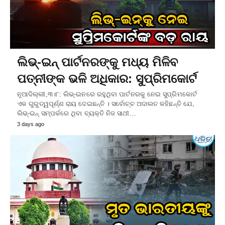
ଲିଭ୍-ଇନ୍ ପାର୍ଟନରଙ୍କୁ ମଧ୍ୟ ମିଳିବ
ପତ୍ନୀଙ୍କ ଭଳି ଅଧିକାର: ସୁପ୍ରିମକୋର୍ଟ
ନୂଆଦିଲ୍ଲୀ,୩।୮: ଲିଭ୍-ଇନରେ ରହୁଥିବା ପାର୍ଟନରକୁ ନେଇ ସୁପ୍ରିମକୋର୍ଟ
ଏକ ଗୁରୁତ୍ୱପୂର୍ଣ୍ଣ ରାୟ ଦେଇଛନ୍ତି । ସର୍ବୋଚ୍ଚ ଅଦାଲତ କହିଛନ୍ତି ଯେ,
ଲିଭ୍-ଇନ୍ ସମ୍ପର୍କରେ ଥିବା ବ୍ୟକ୍ତି ନିଜ ସାଥୀ…
3 days ago