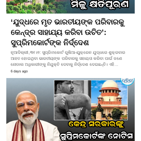
‘ଯୁଦ୍ଧରେ ମୃତ ଭାରତୀୟଙ୍କ ପରିବାରକୁ
କେନ୍ଦ୍ର ସାହାଯ୍ୟ କରିବା ଉଚିତ’:
ସୁପ୍ରିମକୋର୍ଟଙ୍କ ନିର୍ଦ୍ଦେଶ
ନୂଆଦିଲ୍ଲୀ,୩୧।୭: ସୁପ୍ରିମକୋର୍ଟ ରୁଷିଆ-ୟୁକ୍ରେନ ଯୁଦ୍ଧରେ ଶୁକ୍ରବାର
ଆହତ ହୋଇଥିବା ଭାରତୀୟଙ୍କ ପରିବାରକୁ ସହାୟତା କରିବା ପାଇଁ ଜଣେ
ନୋଡାଲ ଅଧିକାରୀଙ୍କୁ ନିଯୁକ୍ତି ଦେବାକୁ ନିର୍ଦ୍ଦେଶ ଦେଇଛନ୍ତି। ଏହି…
6 days ago