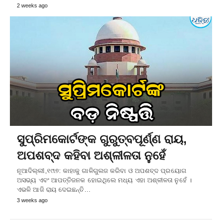
2 weeks ago
ସୁପ୍ରିମକୋର୍ଟଙ୍କ ଗୁରୁତ୍ବପୂର୍ଣ୍ଣ ରାୟ,
ଅପଶବ୍ଦ କହିବା ଅଶ୍ଳୀଳତା ନୁହେଁ
ନୂଆଦିଲ୍ଲୀ,୧୯ା୭: କାହାକୁ ଗାଳିଗୁଲଜ କରିବା ଓ ଅପଶବ୍ଦ ପ୍ରୟୋଗ
ଅସଭ୍ୟ ଏବଂ ଆପତ୍ତିଜନକ ହୋଇଥିଲେ ମଧ୍ୟ ଏହା ଅଶ୍ଳୀଳତା ନୁହେଁ ।
ଏଭଳି ଆଜି ରାୟ ଦେଇଛନ୍ତି…
3 weeks ago