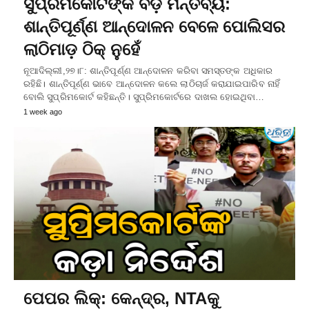
ସୁପ୍ରିମକୋର୍ଟଙ୍କ ବଡ଼ ମନ୍ତବ୍ୟ:
ଶାନ୍ତିପୂର୍ଣ୍ଣ ଆନ୍ଦୋଳନ ବେଳେ ପୋଲିସର
ଲାଠିମାଡ଼ ଠିକ୍‌ ନୁହେଁ
ନୂଆଦିଲ୍ଲୀ,୨୭।୮: ଶାନ୍ତିପୂର୍ଣ୍ଣ ଆନ୍ଦୋଳନ କରିବା ସମସ୍ତଙ୍କ ଅଧିକାର
ରହିଛି। ଶାନ୍ତିପୂର୍ଣ୍ଣ ଭାବେ ଆନ୍ଦୋଳନ କଲେ ଲାଠିଚାର୍ଜ କରାଯାଇପାରିବ ନାହିଁ
ବୋଲି ସୁପ୍ରିମକୋର୍ଟ କହିଛନ୍ତି। ସୁପ୍ରିମକୋର୍ଟରେ ଦାଖଲ ହୋଇଥିବା…
1 week ago
ପେପର ଲିକ୍‌: କେନ୍ଦ୍ର, NTAକୁ