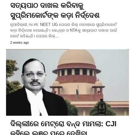
ସତ୍ୟପାଠ ଦାଖଲ କରିବାକୁ
ସୁପ୍ରିମକୋର୍ଟଙ୍କ କଡ଼ା ନିର୍ଦ୍ଦେଶ
ନୂଆଦିଲ୍ଲୀ,୨୪।୩: NEET UG ପେପର ଲିକ୍‌ ମାମଲାରେ ସୁପ୍ରିମକୋର୍ଟ
କଡ଼ା ନିର୍ଦ୍ଦେଶ ଦେଇଛନ୍ତି। କେନ୍ଦ୍ର ଓ NTAକୁ ସତ୍ୟପାଠ ଦାଖଲ ପାଇଁ
କୋର୍ଟ କହିଛନ୍ତି। ପେପର ଲିକ୍‌…
2 weeks ago
ଦିଲ୍ଲୀରେ ମେଟ୍ରୋ ବନ୍ଦ ମାମଲା: CJI
କହିଲେ ଲଞ୍ଚ୍‌ ପରେ ଦେଖିବା…