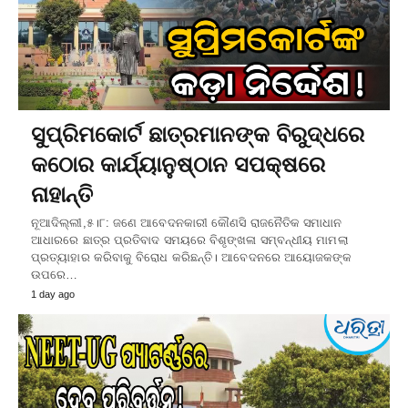
ସୁପ୍ରିମକୋର୍ଟ ଛାତ୍ରମାନଙ୍କ ବିରୁଦ୍ଧରେ
କଠୋର କାର୍ଯ୍ୟାନୁଷ୍ଠାନ ସପକ୍ଷରେ
ନାହାନ୍ତି
ନୂଆଦିଲ୍ଲୀ,୫।୮: ଜଣେ ଆବେଦନକାରୀ କୌଣସି ରାଜନୈତିକ ସମାଧାନ
ଆଧାରରେ ଛାତ୍ର ପ୍ରତିବାଦ ସମୟରେ ବିଶୃଙ୍ଖଳା ସମ୍ବନ୍ଧୀୟ ମାମଲା
ପ୍ରତ୍ୟାହାର କରିବାକୁ ବିରୋଧ କରିଛନ୍ତି। ଆବେଦନରେ ଆୟୋଜକଙ୍କ
ଉପରେ…
1 day ago