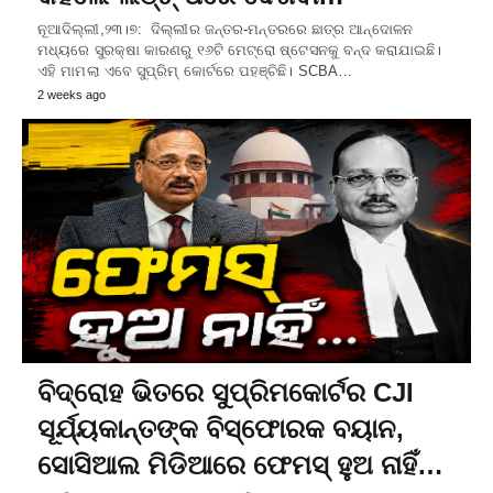
ନୂଆଦିଲ୍ଲୀ,୨୩।୭: ଦିଲ୍ଲୀର ଜନ୍ତର-ମନ୍ତରରେ ଛାତ୍ର ଆନ୍ଦୋଳନ
ମଧ୍ୟରେ ସୁରକ୍ଷା କାରଣରୁ ୧୬ଟି ମେଟ୍ରୋ ଷ୍ଟେସନକୁ ବନ୍ଦ କରାଯାଇଛି।
ଏହି ମାମଲା ଏବେ ସୁପ୍ରିମ୍ କୋର୍ଟରେ ପହଞ୍ଚିଛି। SCBA…
2 weeks ago
ବିଦ୍ରୋହ ଭିତରେ ସୁପ୍ରିମକୋର୍ଟର CJI
ସୂର୍ଯ୍ୟକାନ୍ତଙ୍କ ବିସ୍ଫୋରକ ବୟାନ,
ସୋସିଆଲ ମିଡିଆରେ ଫେମସ୍‌ ହୁଅ ନାହିଁ…