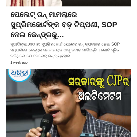
ପେଲେଟ୍ ଗନ୍ ମାମଲାରେ
ସୁପ୍ରିମକୋର୍ଟଙ୍କ ବଡ଼ ଟିପ୍ପଣୀ, SOP
ନେଇ କେନ୍ଦ୍ରକୁ…
ନୂଆଦିଲ୍ଲୀ,୩୦।୭: ସୁପ୍ରିମକୋର୍ଟ ପେଲେଟ୍ ଗନ୍ ବ୍ୟବହାର ନେଇ SOP
ସମ୍ପର୍କରେ କେନ୍ଦ୍ର ସରକାରଙ୍କ ଠାରୁ ଜବାବ ମାଗିଛନ୍ତି । କୋର୍ଟ ସୂଚିତ
କରିଥିଲେ ଯେ ପେଲେଟ୍ ଗନ୍ ବ୍ୟବହାର…
1 week ago