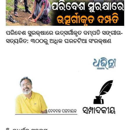
ପରିବେଶ ସୁରକ୍ଷାରେ ଉତ୍ସର୍ଗୀକୃତ ଦମ୍ପତି ସଙ୍ଗୀତା-
ସତ୍ୟଜିତ: ୩୦୦ରୁ ଅଧିକ ଘରଚଟିଆ ସଂରକ୍ଷଣ