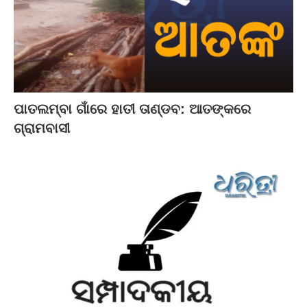
ପାତଲମ୍ବା ଗାଁରେ ହାତୀ ତାଣ୍ଡବ: ଆତଙ୍କରେ
ଗ୍ରାମବାସୀ