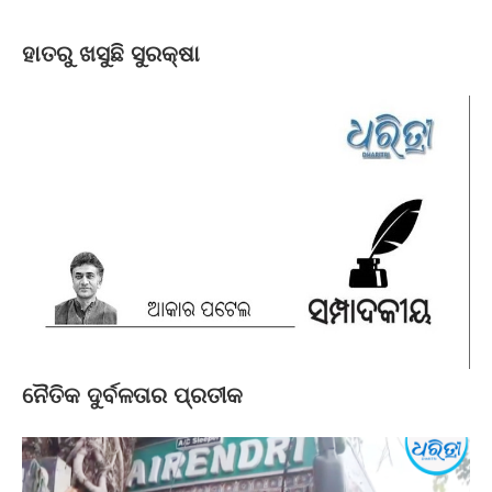
ହାତରୁ ଖସୁଛି ସୁରକ୍ଷା
ନୈତିକ ଦୁର୍ବଳତାର ପ୍ରତୀକ