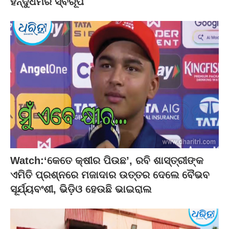
ହିନ୍ଦୁଧର୍ମର ସ୍ବରୂପ
Watch:‘କେତେ କ୍ଷୀର ପିଉଛ’, ରବି ଶାସ୍ତ୍ରୀଙ୍କ
ଏମିତି ପ୍ରଶ୍ନରେ ମଜାଦାର ଉତ୍ତର ଦେଲେ ବୈଭବ
ସୂର୍ଯ୍ୟବଂଶୀ, ଭିଡ଼ିଓ ହେଉଛି ଭାଇରାଲ