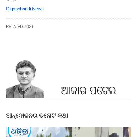
TAGS:
Digapahandi News
RELATED POST
ଆନ୍ଦୋଳନର ତିନୋଟି କଥା