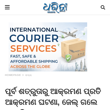
HOMEPAGE
ରାଜ୍ୟ
ପୂର୍ବ ଶତ୍ରୁତାରୁ ଆକ୍ରମଣ ପ୍ରତି
ଆକ୍ରମଣ ଘଟଣା, ଜେଲ୍ ଗଲେ