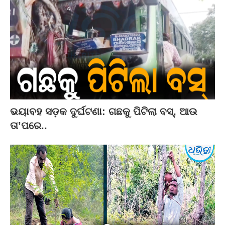
ଭୟାବହ ସଡ଼କ ଦୁର୍ଘଟଣା: ଗଛକୁ ପିଟିଲା ବସ୍‌, ଆଉ
ତା’ପରେ..