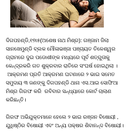
ଦିଗପହଣ୍ଡି,୧୭ା୫(ଅଶେଷ ନାଥ ମିଶ୍ର): ଗଞ୍ଜାମ ଜିଲା
ସାନଖେମୁଣ୍ଡି ବ୍ଲକ ମୌଳାଭଞ୍ଜା ପଞ୍ଚାୟତ ତିଳେଶ୍ୱର
ଗ୍ରାମରେ ଦୁଇ ପଡୋଶୀଙ୍କ ମଧ୍ୟରେ ପୂର୍ବ ଶତ୍ରୁତାକୁ
କେନ୍ଦ୍ରକରି ଗତ ଶୁକ୍ରବାର ରାତିରେ ସଂଘର୍ଷ ହୋଇଥିଲା ।
ଆକ୍ରମଣ ପ୍ରତି ଆକ୍ରମଣ ଘଟଣାରେ ୨ ଭାଇ ସମେତ
ସମୁଦାୟ ୩ ଜଣଙ୍କୁ ଦିଗପହଣ୍ଡି ଥାନା ଏସ.ଆଇ ସୋଫିଆ
ମିଶ୍ର ଗିରଫ କରି ରବିବାର ସନ୍ଧ୍ୟାରେ କୋର୍ଟ ଚାଲାଣ
କରିଛନ୍ତି।
ଗିରଫ ଅଭିଯୁକ୍ତମାନେ ହେଲେ ୨ ଭାଇ ରଞ୍ଜନ ବିଷୋୟୀ ,
ଯୁଧିଷ୍ଠିର ବିଷୋୟୀ ଏବଂ ଅନ୍ୟ ପକ୍ଷର ଶିବାନନ୍ଦ ବିଷୋୟୀ।