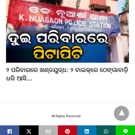
୨ ପରିବାରରେ ଖଣ୍ଡଯୁଦ୍ଧ: ୨ ବାଇକ୍‌ରେ ଠେଙ୍ଗାବାଡ଼ି
ଧରି ଆସି…
All Rights Reserved
L