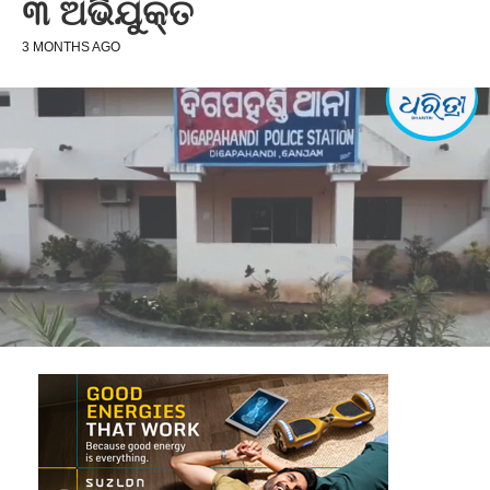
୩ ଅଭିଯୁକ୍ତ
3 MONTHS AGO