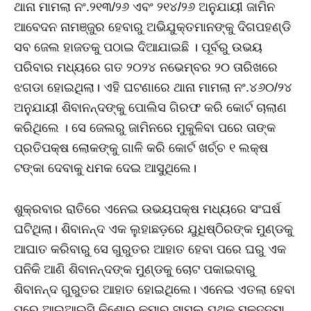
ଥାନା ମାମଲା ନଂ.୨୧୩/୨୬ ଏବଂ ୨୧୪/୨୬ ଅନୁଯାୟୀ ଜାମିନ
ଆବେଦନ ନାମଞ୍ଜୁର ହେବାରୁ ଅଭିଯୁକ୍ତମାନଙ୍କୁ ଦିଗପହଣ୍ଡି
ସବ ଜେଲ ହାଜତକୁ ପଠାଇ ଦିଆଯାଇଛି । ପୂର୍ବରୁ ଉଭୟ
ପରିବାର ମଧ୍ୟରେ ଗତ ୨୦୨୪ ନଭେମ୍ବର ୨୦ ତାରିଖରେ
ଝଗଡା ହୋଇଥିଲା। ଏହି ଘଟଣାରେ ଥାନା ମାମଲା ନଂ.୪୬୦/୨୪
ଅନୁଯାୟୀ ଶିବାନନ୍ଦଙ୍କୁ ପୋଲିସ ଗିରଫ କରି କୋର୍ଟ ଚାଲାଣ
କରିଥିଲେ । ସେ ଜେଲରୁ ଜାମିନରେ ମୁକୁଳିବା ପରେ ତାଙ୍କ
ପ୍ରତିପକ୍ଷ ଲୋକଙ୍କୁ ଗାଳି କରି କୋର୍ଟ ଖର୍ଚ୍ଚ ୧ ଲକ୍ଷ
ଟଙ୍କା ଦେବାକୁ ଧମକ ଦେଇ ଆସୁଥିଲେ।
ଶୁକ୍ରବାର ରାତିରେ ଏନେଇ ଉଭୟପକ୍ଷ ମଧ୍ୟରେ ସଂଘର୍ଷ
ଘଟିଥିଲା। ଶିବାନନ୍ଦ ଏକ ଲୁହାଛଡ଼ରେ ଯୁଧିଷ୍ଠିରଙ୍କ ମୁଣ୍ଡକୁ
ଆଘାତ କରିବାରୁ ସେ ଗୁରୁତର ଆହାତ ହେବା ପରେ ଘରୁ ଏକ
ପନିକି ଆଣି ଶିବାନନ୍ଦଙ୍କ ମୁଣ୍ଡକୁ ଚୋଟ ପକାଇବାରୁ
ଶିବାନନ୍ଦ ଗୁରୁତର ଆହାତ ହୋଇଥିଲେ। ଏନେଇ ଏତଲା ହେବା
ପରେ ଆଇଆଇସି କିଶୋର କୁମାର ସାମଲ ପୃଥକ ମକଦ୍ଦମା