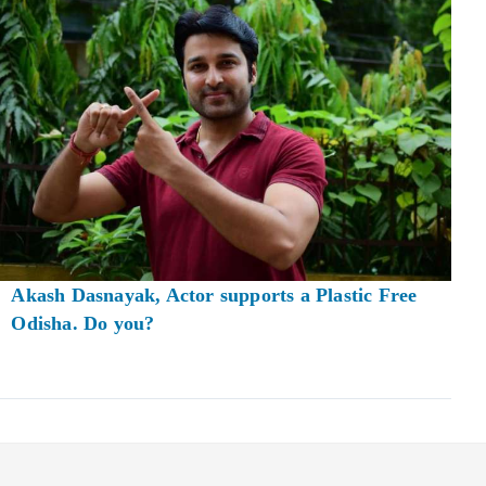
Akash Dasnayak, Actor supports a Plastic Free
Odisha. Do you?