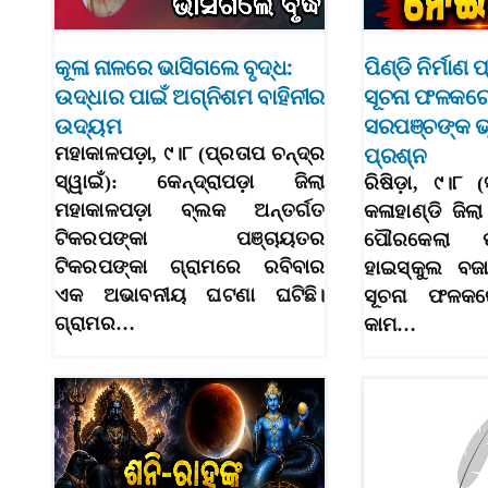
କୂଳା ନାଳରେ ଭାସିଗଲେ ବୃଦ୍ଧ:
ପିଣ୍ଡି ନିର୍ମାଣ 
ଉଦ୍ଧାର ପାଇଁ ଅଗ୍ନିଶମ ବାହିନୀର
ସୂଚନା ଫଳକରେ 
ଉଦ୍ୟମ
ସରପଞ୍ଚଙ୍କ ଭ
ମହାକାଳପଡ଼ା, ୯।୮ (ପ୍ରତାପ ଚନ୍ଦ୍ର
ପ୍ରଶ୍ନ
ସ୍ୱାଇଁ): କେନ୍ଦ୍ରାପଡ଼ା ଜିଲା
ରିଷିଡ଼ା, ୯।୮ 
ମହାକାଳପଡ଼ା ବ୍ଲକ ଅନ୍ତର୍ଗତ
କଳାହାଣ୍ଡି ଜିଲା
ଟିକରପଙ୍କା ପଞ୍ଚାୟତର
ପୌରକେଲା ପ
ଟିକରପଙ୍କା ଗ୍ରାମରେ ରବିବାର
ହାଇସ୍କୁଲ ବଜ
ଏକ ଅଭାବନୀୟ ଘଟଣା ଘଟିଛି।
ସୂଚନା ଫଳକରେ
ଗ୍ରାମର…
କାମ…