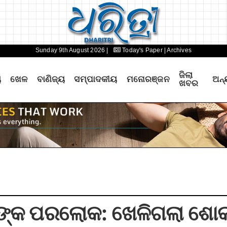
Sunday 9th August 2026 |
Today's Paper
| Archives
ଜିଲା
ୟ
ଖେଳ
ବାଣିଜ୍ୟ
ସମ୍ପାଦକୀୟ
ମନୋରଞ୍ଜନ
ଅନ୍
ଖବର
କରଙ୍କ ପରଲୋକ: ଖେଳିଗଲା ଶୋ