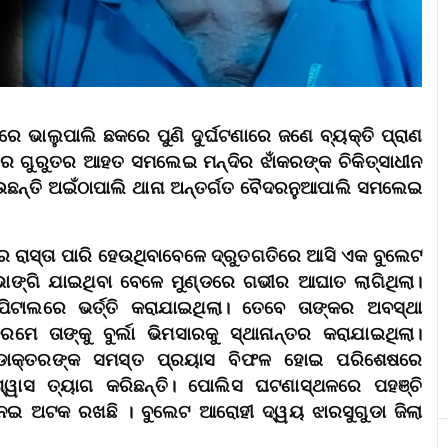
େ ଭାଲୁପାଲି ଛକରେ ପୁଣି ଦୁର୍ଘଟଣାରେ ଜଣେ ବ୍ୟକ୍ତି ପ୍ରାଣ
େ ଗୁରୁତର ଆହତ ସମଲେଇ ମନ୍ଦିର ଝାଁକରଙ୍କ ଚିକିତ୍ସାଧୀନ
ଛନ୍ତି ଅଇଁଠାପାଲି ଥାନା ଅନ୍ତର୍ଗତ ବୈଦରନୁଆପାଲି ସମଲେଇ
େ ରାସ୍ତା ପାରି ହେଉଥିବାବେଳେ ଦ୍ରୁତଗତିରେ ଆସି ଏକ ବୁଲେଟ
ଭାଙ୍ଗି ଯାଇଥିବା ବେଳେ ମୁଣ୍ଡରେ ଗଭୀର ଆଘାତ ଲାଗିଥିଲା।
୍ପିଟାଲରେ ଭର୍ତ୍ତି କରାଯାଇଥିଲା। ତେବେ ତାଙ୍କର ଅବସ୍ଥା
େ ତାଙ୍କୁ ବୁର୍ଲା ଭିମସାରକୁ ସ୍ଥାନାନ୍ତର କରାଯାଇଥିଲା।
ିବା ଡାକ୍ତରଙ୍କ ସମସ୍ତ ପ୍ରୟାସ ବିଫଳ ହୋଇ ପରିଶେଷରେ
ୱାସ ତ୍ୟାଗ କରିଛନ୍ତି। ପୋଲିସ ଘଟଣାସ୍ଥଳରେ ପହଞ୍ଚି
ୁ ନେଇ ଅଟକ ରଖଛି । ବୁଲେଟ ଆରୋହୀ ଦ୍ୱୟ ଝାରସୁଗୁଡା ଜିଲା