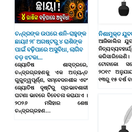
ଚନ୍ଦ୍ରଙ୍କ ଉପରେ ଶନି-ରାହୁଙ୍କ
ନିଶାମୁକ୍ତ ଯୁ
ଛାୟା! ୨୮ ଅଗଷ୍ଟରୁ ୪ ରାଶିଙ୍କ
ଆଜିକାଲିର ଯୁବପ
ପାଇଁ ବଢ଼ିପାରେ ଅସୁବିଧା, ଲାଗିବ
ନିତ୍ୟବ୍ୟବହ
କରିସାରିଲେଣି
ବଡ଼ ଝଟକା…
ଟୋବାକୋ ସର୍ଭ
ଜ୍ୟୋତିଷ ଶାସ୍ତ୍ରରେ,
୨୦୧୯ ଅନୁଯାୟ
ଚନ୍ଦ୍ରଗ୍ରହଣକୁ ଏକ ଅତ୍ୟନ୍ତ
୧୩ରୁ ୧୫ ବର୍ଷ
ଗୁରୁତ୍ୱପୂର୍ଣ୍ଣ, ସମ୍ବେଦନଶୀଳ ଏବଂ
ଜ୍ୟୋତିଷ ଦୃଷ୍ଟିରୁ ପ୍ରଭାବଶାଳୀ
ଘଟଣା ଭାବରେ ବିବେଚନା କରାଯାଏ ।
୨୦୨୬ ମସିହାର ଶେଷ
ଚନ୍ଦ୍ରଗ୍ରହଣ…