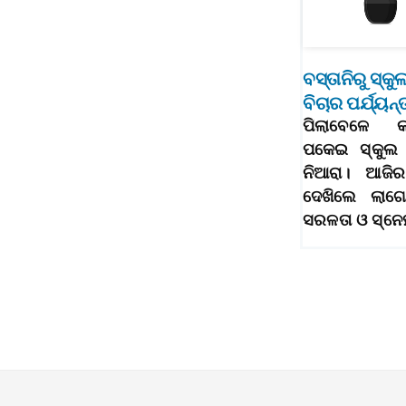
ବସ୍ତାନିରୁ ସ୍କ
ବିଚାର ପର୍ଯ୍ୟନ୍
ପିଲାବେଳେ କା
ପକେଇ ସ୍କୁଲ 
ନିଆରା। ଆଜିର
ଦେଖିଲେ ଲାଗେ
ସରଳତା ଓ ସ୍ନ