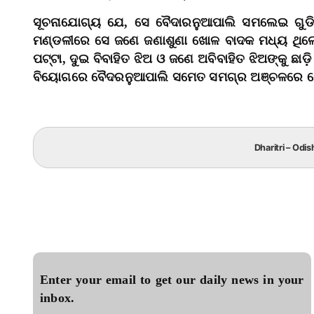
ସୂଚନାଯୋଗ୍ୟ ଯେ, ସେ ବୈଦାରନୁଆପାଲି ସମଲେଇ ଗୁଡିର 
ମଣ୍ଡଳୀରେ ସେ ଜଣେ ଜଣାଶୁଣା ଖୋଳ ବାଦକ ମଧ୍ୟ ଥିଲେ। 
ପଟ୍ଟା, ଦୁଇ ବିବାହିତ ଝିଅ ଓ ଜଣେ ଅବିବାହିତ ଝିଅଙ୍କୁ ଛା
ବିୟୋଗରେ ବୈଦରନୁଆପାଲି ସମେତ ସମଗ୍ର ଅଞ୍ଚଳରେ ଶ
Dharitri – Odis
Enter your email to get our daily news in your
inbox.