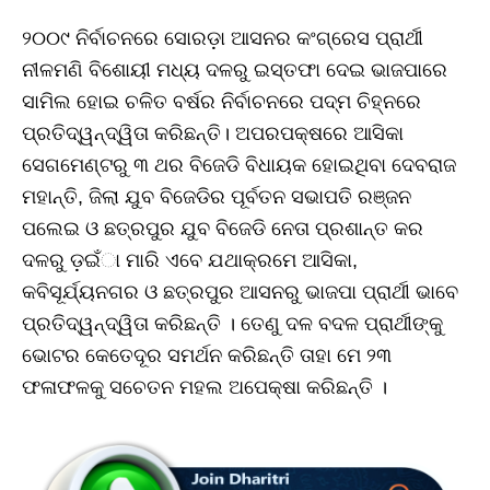
୨୦୦୯ ନିର୍ବାଚନରେ ସୋରଡ଼ା ଆସନର କଂଗ୍ରେସ ପ୍ରାର୍ଥୀ
ନୀଳମଣି ବିଶୋୟୀ ମଧ୍ୟ ଦଳରୁ ଇସ୍ତଫା ଦେଇ ଭାଜପାରେ
ସାମିଲ ହୋଇ ଚଳିତ ବର୍ଷର ନିର୍ବାଚନରେ ପଦ୍ମ ଚିହ୍ନରେ
ପ୍ରତିଦ୍ୱନ୍ଦ୍ୱିତା କରିଛନ୍ତି। ଅପରପକ୍ଷରେ ଆସିକା
ସେଗମେଣ୍ଟରୁ ୩ ଥର ବିଜେଡି ବିଧାୟକ ହୋଇଥିବା ଦେବରାଜ
ମହାନ୍ତି, ଜିଲା ଯୁବ ବିଜେଡିର ପୂର୍ବତନ ସଭାପତି ରଞ୍ଜନ
ପଲେଇ ଓ ଛତ୍ରପୁର ଯୁବ ବିଜେଡି ନେତା ପ୍ରଶାନ୍ତ କର
ଦଳରୁ ଡ଼ଇଁା ମାରି ଏବେ ଯଥାକ୍ରମେ ଆସିକା,
କବିସୂର୍ଯ୍ୟନଗର ଓ ଛତ୍ରପୁର ଆସନରୁ ଭାଜପା ପ୍ରାର୍ଥୀ ଭାବେ
ପ୍ରତିଦ୍ୱନ୍ଦ୍ୱିତା କରିଛନ୍ତି । ତେଣୁ ଦଳ ବଦଳ ପ୍ରାର୍ଥୀଙ୍କୁ
ଭୋଟର କେତେଦୂର ସମର୍ଥନ କରିଛନ୍ତି ତାହା ମେ ୨୩
ଫଳାଫଳକୁ ସଚେତନ ମହଲ ଅପେକ୍ଷା କରିଛନ୍ତି ।