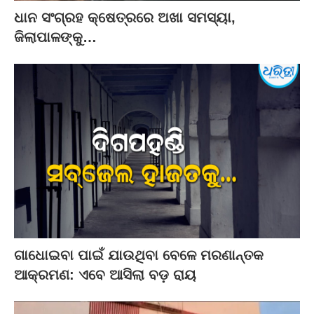
ଧାନ ସଂଗ୍ରହ କ୍ଷେତ୍ରରେ ଅଖା ସମସ୍ୟା,
ଜିଲାପାଳଙ୍କୁ…
ଗାଧୋଇବା ପାଇଁ ଯାଉଥିବା ବେଳେ ମରଣାନ୍ତକ
ଆକ୍ରମଣ: ଏବେ ଆସିଲା ବଡ଼ ରାୟ