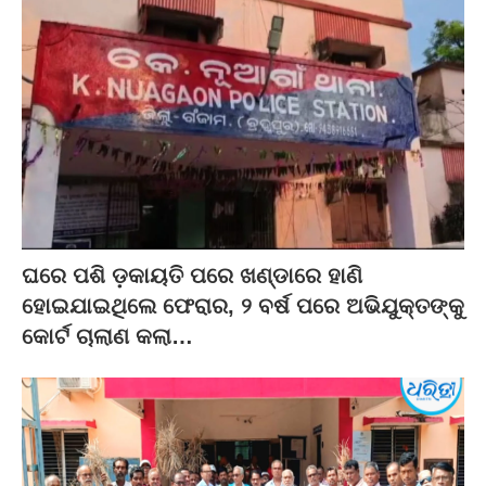
ଘରେ ପଶି ଡ଼କାୟତି ପରେ ଖଣ୍ଡାରେ ହାଣି
ହୋଇଯାଇଥିଲେ ଫେରାର, ୨ ବର୍ଷ ପରେ ଅଭିଯୁକ୍ତଙ୍କୁ
କୋର୍ଟ ଚାଲାଣ କଲା…