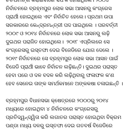
ଚିତପଟାଙ୍ଗ କରାଇବାରେ ସଫଳ ହୋଇଥିଲେ। ୨୦୦୪
ନିର୍ବାଚନରେ ବ୍ରହ୍ମପୁର ଲୋକ ସଭା ଆସନରୁ କଂଗ୍ରେସ
ପ୍ରାର୍ଥୀ ହୋଇଥିଲେ ଏବଂ ନିର୍ବାଚିତ ହେଲେ। ପ୍ରଥମ ଉପା
ସରକାରରେ କେନ୍ଦ୍ରମନ୍ତ୍ରୀ ପଦ ପାଇଥିଲେ । ପରବର୍ତ୍ତୀ
୨୦୦୯ ଓ ୨୦୧୪ ନିର୍ବାଚନରେ ଲୋକ ସଭା ଆସନରୁ ଲଢ଼ି
ଦୁଇଥର ପରାଜିତ ହୋଇଥିଲେ। ୨୦୧୮ ଏପ୍ରିଲରେ ସେ
କଂଗ୍ରେସରୁ ଇସ୍ତଫା ଦେଇ ବିଜେଡିରେ ଯୋଗ ଦେଲେ ।
୨୦୧୯ ନିର୍ବାଚନରେ ସେ ବ୍ରହ୍ମପୁର ଲୋକ ସଭା ଆସନ ପାଇଁ
ବିଜେଡି ପ୍ରାର୍ଥୀ ଭାବେ ନିର୍ବାଚନ ଲଢ଼ିଛନ୍ତି। ଦୁଇଥର ପରାସ୍ତ
ହେବା ପରେ ଓ ଦଳ ବଦଳ କରି ଲଢ଼ିଥିବାରୁ ଫଳାଫଳ କ’ଣ
ହେବ ସେନେଇ ତାଙ୍କ ସମର୍ଥକମାନେ ଅଙ୍କକଷା ଚଳାଇଛନ୍ତି ।
ବ୍ରହ୍ମପୁର ବିଧାନସଭା କ୍ଷେତ୍ରରେ ୨୦୦୦ରୁ ୨୦୧୪
ମଧ୍ୟରେ ହୋଇଥିବା ୪ ନିର୍ବାଚନରେ କଂଗ୍ରେସରୁ
ପ୍ରତିଦ୍ୱନ୍ଦ୍ୱିତା କରି ଲଗାତର ପରାସ୍ତ ହୋଇଥିବା ବିକ୍ରମ
ପଣ୍ଡା ମଧ୍ୟ ଦଳରୁ ଇସ୍ତଫା ଦେଇ ଗତବର୍ଷ ବିଜେଡିରେ