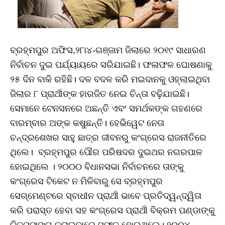
ବ୍ରହ୍ମପୁର ଅଫିସ,୨୮ା୪-ଗଞ୍ଜାମ ଜିଲାରେ ୨୦୧୯ ସାଧାରଣ
ନିର୍ବାଚନ ଦୁଇ ପର୍ଯ୍ୟାୟରେ ସରିଯାଇଛି। ଫଳାଫଳ ଘୋଷଣାକୁ
୨୫ ଦିନ ବାକି ରହିଛି। ଦଳ ବଦଳ କରି ମଇଦାନକୁ ଓହ୍ଲାଇଥିବା
ଜିଲାର ୮ ପ୍ରାର୍ଥୀଙ୍କ ହାରଜିତ ନେଇ ଚିନ୍ତା ବଢ଼ିଯାଇଛି।
ସେମାନେ ଟେନସନରେ ଅଛନ୍ତି ଏବଂ ସମର୍ଥକଙ୍କ ଗହଣରେ
ବାରମ୍ବାର ଅଙ୍କ କଷୁଛନ୍ତି। ହେଭିୱେଟ ନେତା
ଚନ୍ଦ୍ରଶେଖର ସାହୁ ଛାତ୍ର ଜୀବନରୁ କଂଗ୍ରେସ ରାଜନୀତିରେ
ଥିଲେ। ବ୍ରହ୍ମପୁର ପୌର ପରିଷଦର ଦୁଇଥର ନଗରପାଳ
ହୋଇଥିଲେ । ୨୦୦୦ ବିଧାନସଭା ନିର୍ବାଚନରେ ତାଙ୍କୁ
କଂଗ୍ରେସ ଟିକେଟ ନ ମିଳିବାରୁ ସେ ବ୍ରହ୍ମପୁର
ସେଗ୍‌ମେଣ୍ଟରେ ସ୍ବାଧୀନ ପ୍ରାର୍ଥୀ ଭାବେ ପ୍ରତିଦ୍ୱନ୍ଦ୍ୱିତା
କରି ପରାସ୍ତ ହେବା ସହ କଂଗ୍ରେସ ପ୍ରାର୍ଥୀ ବିକ୍ରମ ପଣ୍ଡାଙ୍କୁ