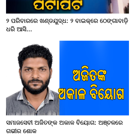
୨ ପରିବାରରେ ଖଣ୍ଡଯୁଦ୍ଧ: ୨ ବାଇକ୍‌ରେ ଠେଙ୍ଗାବାଡ଼ି
ଧରି ଆସି…
ସମାଜସେବୀ ଅଜିତଙ୍କ ଅକାଳ ବିୟୋଗ: ଅଞ୍ଚଳରେ
ଗଭୀର ଶୋକ