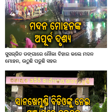
ସୁସଜ୍ଜିତ ଡଙ୍ଗାରେ ନୌକା ବିହାର କଲେ ମଦନ
ମୋହନ, ଉଠୁଛି ପଡୁଛି ସହର