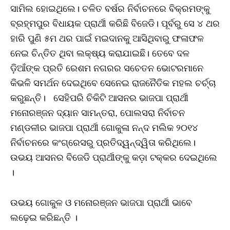
ସାମିଲ ହୋଇଥିଲେ। ଚଳିତ ବର୍ଷର ନିର୍ବାଚନରେ ବିକ୍ରମଙ୍କୁ
ବ୍ରହ୍ମପୁର ବିଧାୟକ ପ୍ରାର୍ଥୀ କରିଛି ବିଜେଡି। ପୂର୍ବରୁ ସେ ୪ ଥର
ହାରି ପୁଣି ୫ମ ଥର ପାଇଁ ମଇଦାନକୁ ଆସିଥିବାରୁ ଫଳାଫଳ
ନେଇ ଚିନ୍ତିତ ଥିବା ଲକ୍ଷ୍ୟ କରାଯାଇଛି। ତେବେ ଦଳ
ଡ଼ିଆଁଙ୍କ ପ୍ରତି ରେଶମ ନଗରର ସଚେତନ ଭୋଟରମାନେ
କିଭଳି ସମର୍ଥନ ଦେଇଥିବେ ସେନେଇ ରାଜନୈତିକ ମହଲ ଚର୍ଚ୍ଚା
କରୁଛନ୍ତି। ସେହିପରି ଚିକିଟି ଆସନର ଭାଜପା ପ୍ରାର୍ଥୀ
ମନୋରଞ୍ଜନ ଦ୍ୟାନ ସାମନ୍ତରା, ପୋଲସରା ନିର୍ବାଚନ
ମଣ୍ଡଳୀର ଭାଜପା ପ୍ରାର୍ଥୀ ଗୋକୁଳା ନନ୍ଦ ମଲିକ ୨୦୧୪
ନିର୍ବାଚନରେ କଂଗ୍ରେସରୁ ପ୍ରତିଦ୍ୱନ୍ଦ୍ୱିତା କରିଥିଲେ।
ଉଭୟ ଆସନର ବିଜେଡି ପ୍ରାର୍ଥୀଙ୍କୁ କଡ଼ା ଟକ୍କର ଦେଇଥିଲେ
।
ଉଭୟ ଗୋକୁଳ ଓ ମନୋରଞ୍ଜନ ଭାଜପା ପ୍ରାର୍ଥୀ ଭାବେ
ଲଢ଼େଇ କରିଛନ୍ତି ।