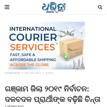
HOMEPAGE
ଆମ ଜିଲା ଖବର
ଗଞ୍ଜାମ
ଗଞ୍ଜାମ ଜିଲା ୨୦୧୯ ନିର୍ବାଚନ:
ଦଳବଦଳ ପ୍ରାର୍ଥୀଙ୍କ ବଢ଼ିଛି ଚିନ୍ତା
7 YEARS AGO