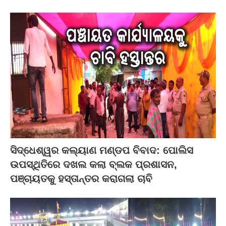
ସିଦ୍ଧେଶ୍ୱର କଲ୍ୟାଣ ମଣ୍ଡପ ବିବାଦ: ପୋଲିସ
ଉପସ୍ଥିତିରେ ଦଖଲ କଲା ବ୍ଲକ ପ୍ରଶାସନ,
ପଞ୍ଚାୟତକୁ ହସ୍ତାନ୍ତର କରାଗଲା ଚାବି