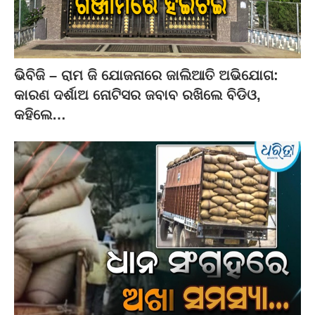
ଭିବିଜି – ରାମ ଜି ଯୋଜନାରେ ଜାଲିଆତି ଅଭିଯୋଗ:
କାରଣ ଦର୍ଶାଅ ନୋଟିସର ଜବାବ ରଖିଲେ ବିଡିଓ,
କହିଲେ…