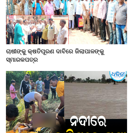
ଚାଷୀଙ୍କୁ କ୍ଷତିପୂରଣ ଦାବିରେ ଜିଲାପାଳଙ୍କୁ
ସ୍ମାରକପତ୍ର