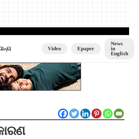
News
ୟାନ୍ୟ
Video
Epaper
in
English
ଆ କାରଣ