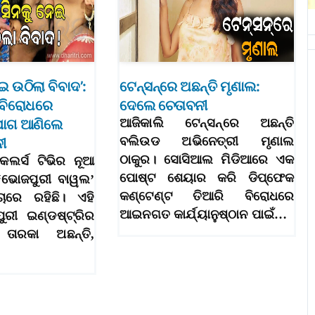
େଇ ଉଠିଲା ବିବାଦ’:
ଟେନ୍‌ସନ୍‌ରେ ଅଛନ୍ତି ମୃଣାଲ:
 ବିରୋଧରେ
ଦେଲେ ଚେତାବନୀ
ଯୋଗ ଆଣିଲେ
ଆଜିକାଲି ଟେନ୍‌ସନ୍‌ରେ ଅଛନ୍ତି
ବଲିଉଡ ଅଭିନେତ୍ରୀ ମୃଣାଲ
ୀ
ଠାକୁର। ସୋସିଆଲ ମିଡିଆରେ ଏକ
 କଲର୍ସ ଟିଭିର ନୂଆ
ପୋଷ୍ଟ ଶେୟାର କରି ଡିପ୍‌ଫେକ
 ‘ଭୋଜପୁରୀ ବାୱଲ’
କଣ୍ଟେଣ୍ଟ ତିଆରି ବିରୋଧରେ
୍ଚାରେ ରହିଛି। ଏହି
ଆଇନଗତ କାର୍ଯ୍ୟାନୁଷ୍ଠାନ ପାଇଁ…
ରୀ ଇଣ୍ଡଷ୍ଟ୍ରିର
ାରକା ଅଛନ୍ତି,