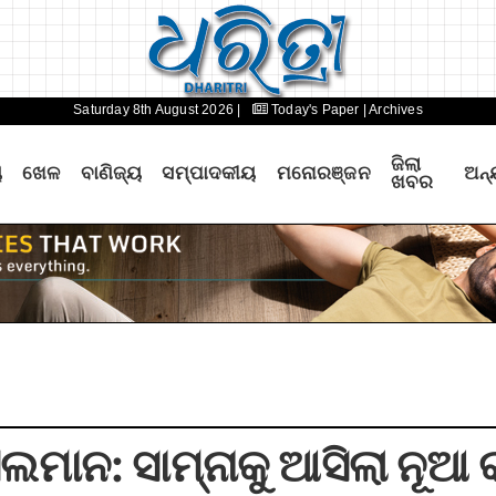
Saturday 8th August 2026 |
Today's Paper
| Archives
ଜିଲା
ୟ
ଖେଳ
ବାଣିଜ୍ୟ
ସମ୍ପାଦକୀୟ
ମନୋରଞ୍ଜନ
ଅନ୍
ଖବର
ତି ସଲମାନ: ସାମ୍ନାକୁ ଆସିଲା ନୂ