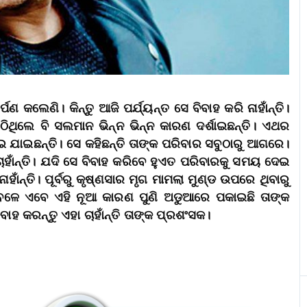
ପଣ କଲେଣି। କିନ୍ତୁ ଆଜି ପର୍ଯ୍ୟନ୍ତ ସେ ବିବାହ କରି ନାହାଁନ୍ତି।
ିଥିଲେ ବି ସଲମାନ ଭିନ୍ନ ଭିନ୍ନ କାରଣ ଦର୍ଶାଇଛନ୍ତି। ଏଥର
ଇ ଯାଇଛନ୍ତି। ସେ କହିଛନ୍ତି ତାଙ୍କ ପରିବାର ସବୁଠାରୁ ଆଗରେ।
ାଁନ୍ତି। ଯଦି ସେ ବିବାହ କରିବେ ହୁଏତ ପରିବାରକୁ ସମୟ ଦେଇ
ନାହାଁନ୍ତି। ପୂର୍ବରୁ କୃଷ୍ଣସାର ମୃଗ ମାମଲା ମୁଣ୍ଡ ଉପରେ ଥିବାରୁ
 ବେଳେ ଏବେ ଏହି ନୂଆ କାରଣ ପୁଣି ଅଡୁଆରେ ପକାଇଛି ତାଙ୍କ
ହ କରନ୍ତୁ ଏହା ଚାହାଁନ୍ତି ତାଙ୍କ ପ୍ରଶଂସକ।