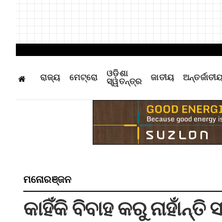
ଓଡ଼ିଶା
ରାଜ୍ୟ
ମେଟ୍ରୋ
ଜାତୀୟ
ଅନ୍ତର୍ଜାତୀ
ସ୍ୱତନ୍ତ୍ର
ମନୋରଞ୍ଜନ
କାହିଁକି ବିବାହ କରୁ ନାହାଁନ୍