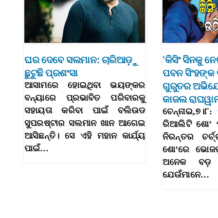
ଘର ଦେବେ ସଲମାନ: ଚାରିଆଡ଼ୁ
‘କିସିଂ ସିନକୁ ନ
ଛୁଟୁଛି ପ୍ରଶଂସା
ପବନ ସିଂହଙ୍କ
ଆସାମରେ ହୋଇଥିବା ଭୟଙ୍କର
ଗୁରୁତର ଅଭି
ବନ୍ୟାରେ ପ୍ରଭାବିତ ପରିବାରକୁ
କାଜଲ ରାଘୱାନ
ସହାୟତା କରିବା ପାଇଁ ବଲିଉଡ
ଚେନ୍ନାଇ,୭।୮:
ସୁପରଷ୍ଟାର ସଲମାନ ଖାନ ଆଗେଇ
ରିଆଲିଟି ଶୋ’
ଆସିଛନ୍ତି। ସେ ଏହି ମହାନ କାର୍ଯ୍ୟ
ନିରନ୍ତର ଚର୍ଚ
ପାଇଁ…
ଶୋ’ରେ ଭୋଜପୁ
ଅନେକ ବଡ଼ ତ
ଯେଉଁମାନେ…