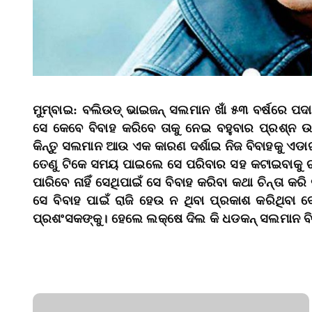
ମୁମ୍ବାଇ: ବଲିଉଡ୍‌ ଭାଇଜନ୍‌ ସଲମାନ ଖାଁ ୫୩ ବର୍ଷରେ ପଦାର୍
ସେ କେବେ ବିବାହ କରିବେ ତାକୁ ନେଇ ବହୁବାର ପ୍ରଶ୍ନ ଉଠ
କିନ୍ତୁ ସଲମାନ ଆଉ ଏକ କାରଣ ଦର୍ଶାଇ ନିଜ ବିବାହକୁ ଏଡା
ତେଣୁ ଟିକେ ସମୟ ପାଇଲେ ସେ ପରିବାର ସହ କଟାଇବାକୁ ଚାହ
ପାରିବେ ନାହିଁ ସେଥିପାଇଁ ସେ ବିବାହ କରିବା କଥା ଚିନ୍ତା କରି 
ସେ ବିବାହ ପାଇଁ ରାଜି ହେଉ ନ ଥିବା ପ୍ରକାଶ କରିଥିବା
ପ୍ରଶଂସକଙ୍କୁ। ହେଲେ ଲକ୍ଷେ ଦିଲ କି ଧଡକନ୍‌ ସଲମାନ ବିବା