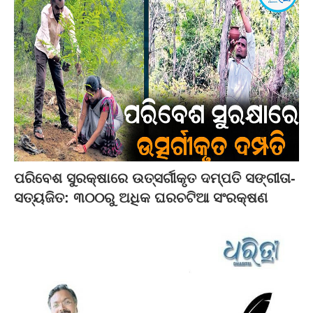
ପରିବେଶ ସୁରକ୍ଷାରେ ଉତ୍ସର୍ଗୀକୃତ ଦମ୍ପତି ସଙ୍ଗୀତା-
ସତ୍ୟଜିତ: ୩୦୦ରୁ ଅଧିକ ଘରଚଟିଆ ସଂରକ୍ଷଣ