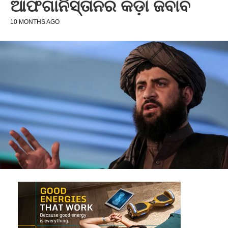
ଆଫଗାନିସ୍ତାନର କଡ଼ା ଜବାବ
10 MONTHS AGO