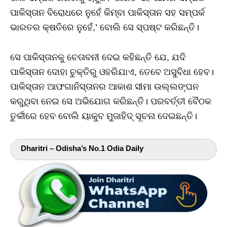
ପାକିସ୍ତାନ ବିରୋଧରେ ନୁହେଁ କିମ୍ବା ପାକିସ୍ତାନ ସହ ସମ୍ପର୍କ
ଭାରତର କ୍ଷତିରେ ନୁହେଁ,’ ବୋଲି ସେ ସ୍ପଷ୍ଟ କରିଛନ୍ତି।
ସେ ପାକିସ୍ତାନକୁ ଚେତାବନୀ ଦେଇ କହିଛନ୍ତି ଯେ, ଯଦି
ପାକିସ୍ତାନ ଦୋହା ଚୁକ୍ତିରୁ ଓହରିଯାଏ, ତେବେ ଅସୁବିଧା ହେବ।
ପାକିସ୍ତାନ ଆଫଗାନିସ୍ତାନର ଆକାଶ ସୀମା ଉଲ୍ଲଙ୍ଘନ
କରୁଥିବା ନେଇ ସେ ଅଭିଯୋଗ କରିଛନ୍ତି। ପରବର୍ତ୍ତୀ ବୈଠକ
ତୁର୍କୀରେ ହେବ ବୋଲି ୟାକୁବ ମୁଜାହିଦ୍ ସୂଚନା ଦେଇଛନ୍ତି।
Dharitri – Odisha’s No.1 Odia Daily