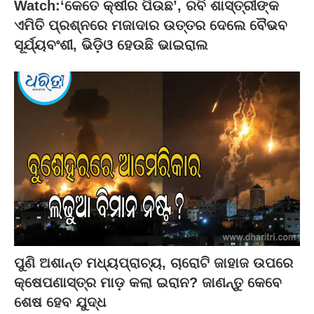
Watch:‘କେତେ କ୍ଷୀର ପିଉଛ’, ରବି ଶାସ୍ତ୍ରୀଙ୍କ
ଏମିତି ପ୍ରଶ୍ନରେ ମଜାଦାର ଉତ୍ତର ଦେଲେ ବୈଭବ
ସୂର୍ଯ୍ୟବଂଶୀ, ଭିଡ଼ିଓ ହେଉଛି ଭାଇରାଲ
ପୁଣି ଅଶାନ୍ତ ମଧ୍ୟପ୍ରାଚ୍ୟ, ଚାରୋଟି ଜାହାଜ ଉପରେ
କ୍ଷେପଣାସ୍ତ୍ର ମାଡ଼ କଲା ଇରାନ? ଜାଣନ୍ତୁ କେବେ
ଶେଷ ହେବ ଯୁଦ୍ଧ