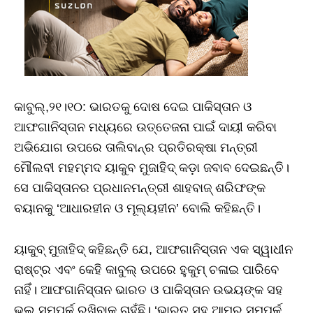
କାବୁଲ୍,୨୧।୧୦: ଭାରତକୁ ଦୋଷ ଦେଇ ପାକିସ୍ତାନ ଓ
ଆଫଗାନିସ୍ତାନ ମଧ୍ୟରେ ଉତ୍ତେଜନା ପାଇଁ ଦାୟୀ କରିବା
ଅଭିଯୋଗ ଉପରେ ତାଲିବାନ୍‌ର ପ୍ରତିରକ୍ଷା ମନ୍ତ୍ରୀ
ମୌଲବୀ ମହମ୍ମଦ ୟାକୁବ ମୁଜାହିଦ୍ କଡ଼ା ଜବାବ ଦେଇଛନ୍ତି।
ସେ ପାକିସ୍ତାନର ପ୍ରଧାନମନ୍ତ୍ରୀ ଶାହବାଜ୍ ଶରିଫଙ୍କ
ବୟାନକୁ ‘ଆଧାରହୀନ ଓ ମୂଲ୍ୟହୀନ’ ବୋଲି କହିଛନ୍ତି।
ୟାକୁବ୍ ମୁଜାହିଦ୍ କହିଛନ୍ତି ଯେ, ଆଫଗାନିସ୍ତାନ ଏକ ସ୍ୱାଧୀନ
ରାଷ୍ଟ୍ର ଏବଂ କେହି କାବୁଲ୍ ଉପରେ ହୁକୁମ୍ ଚଳାଇ ପାରିବେ
ନାହିଁ। ଆଫଗାନିସ୍ତାନ ଭାରତ ଓ ପାକିସ୍ତାନ ଉଭୟଙ୍କ ସହ
ଭଲ ସମ୍ପର୍କ ରଖିବାକୁ ଚାହୁଁଛି। ‘ଭାରତ ସହ ଆମର ସମ୍ପର୍କ