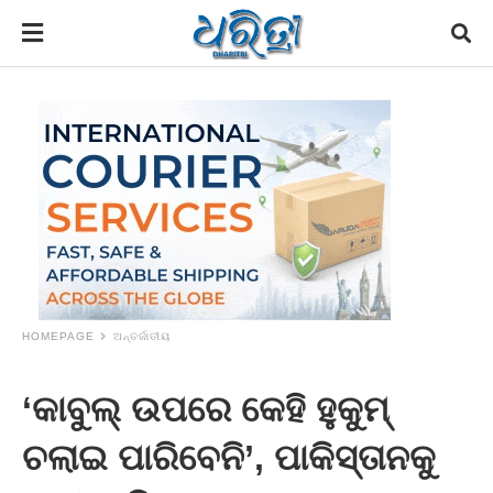
HOMEPAGE
ଅନ୍ତର୍ଜାତୀୟ
‘କାବୁଲ୍ ଉପରେ କେହି ହୁକୁମ୍
ଚଲାଇ ପାରିବେନି’, ପାକିସ୍ତାନକୁ