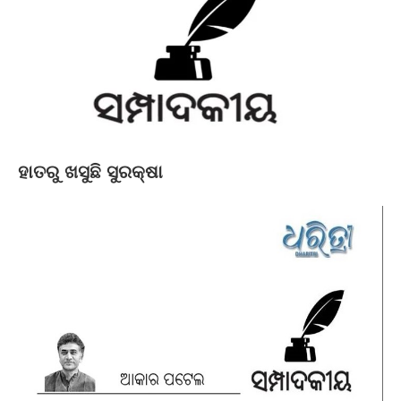
ହାତରୁ ଖସୁଛି ସୁରକ୍ଷା