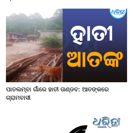
ପାତଲମ୍ବା ଗାଁରେ ହାତୀ ତାଣ୍ଡବ: ଆତଙ୍କରେ
ଗ୍ରାମବାସୀ