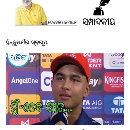
ହିନ୍ଦୁଧର୍ମର ସ୍ବରୂପ