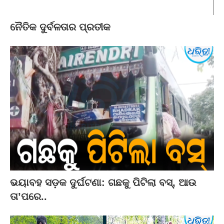
ନୈତିକ ଦୁର୍ବଳତାର ପ୍ରତୀକ
ଭୟାବହ ସଡ଼କ ଦୁର୍ଘଟଣା: ଗଛକୁ ପିଟିଲା ବସ୍‌, ଆଉ
ତା’ପରେ..