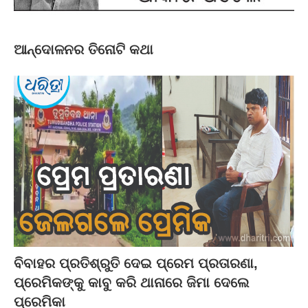
ଆନ୍ଦୋଳନର ତିନୋଟି କଥା
ବିବାହର ପ୍ରତିଶ୍ରୁତି ଦେଇ ପ୍ରେମ ପ୍ରତାରଣା,
ପ୍ରେମିକଙ୍କୁ କାବୁ କରି ଥାନାରେ ଜିମା ଦେଲେ
ପ୍ରେମିକା