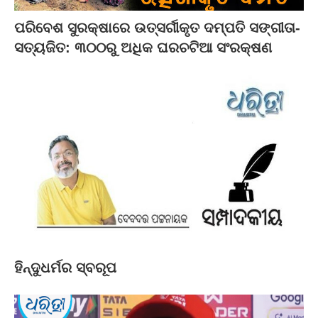
ପରିବେଶ ସୁରକ୍ଷାରେ ଉତ୍ସର୍ଗୀକୃତ ଦମ୍ପତି ସଙ୍ଗୀତା-
ସତ୍ୟଜିତ: ୩୦୦ରୁ ଅଧିକ ଘରଚଟିଆ ସଂରକ୍ଷଣ
ହିନ୍ଦୁଧର୍ମର ସ୍ବରୂପ