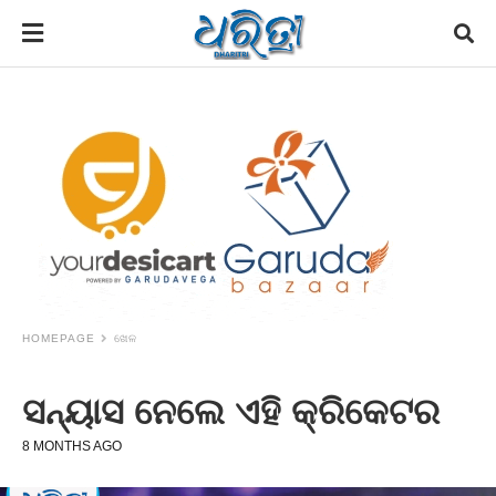
HOMEPAGE
ଖେଳ
ସନ୍ୟାସ ନେଲେ ଏହି କ୍ରିକେଟର
8 MONTHS AGO