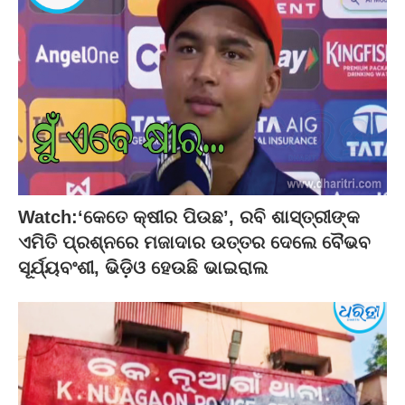
Watch:‘କେତେ କ୍ଷୀର ପିଉଛ’, ରବି ଶାସ୍ତ୍ରୀଙ୍କ
ଏମିତି ପ୍ରଶ୍ନରେ ମଜାଦାର ଉତ୍ତର ଦେଲେ ବୈଭବ
ସୂର୍ଯ୍ୟବଂଶୀ, ଭିଡ଼ିଓ ହେଉଛି ଭାଇରାଲ