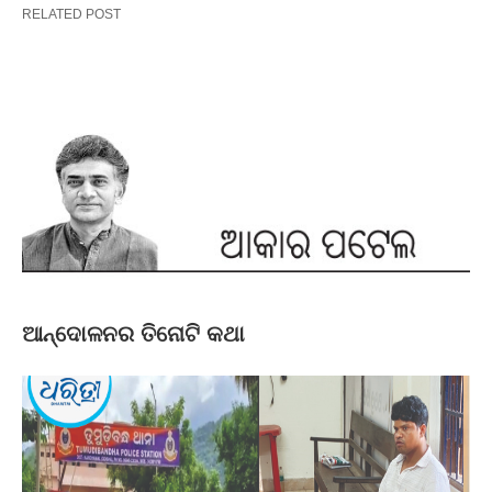
RELATED POST
ଆନ୍ଦୋଳନର ତିନୋଟି କଥା