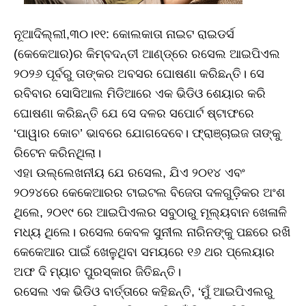
ନୂଆଦିଲ୍ଲୀ,୩୦।୧୧: କୋଲକାତା ନାଇଟ ରାଇଡର୍ସ
(କେକେଆର)ର କିମ୍ବଦନ୍ତୀ ଆଣ୍ଡ୍ରେ ରସେଲ ଆଇପିଏଲ
୨୦୨୬ ପୂର୍ବରୁ ତାଙ୍କର ଅବସର ଘୋଷଣା କରିଛନ୍ତି। ସେ
ରବିବାର ସୋସିଆଲ ମିଡିଆରେ ଏକ ଭିଡିଓ ଶେୟାର କରି
ଘୋଷଣା କରିଛନ୍ତି ଯେ ସେ ଦଳର ସପୋର୍ଟ ଷ୍ଟାଫରେ
‘ପାୱାର କୋଚ’ ଭାବରେ ଯୋଗଦେବେ। ଫ୍ରାଞ୍ଚାଇଜ ତାଙ୍କୁ
ରିଟେନ କରିନଥିଲା।
ଏହା ଉଲ୍ଲେଖନୀୟ ଯେ ରସେଲ, ଯିଏ ୨୦୧୪ ଏବଂ
୨୦୨୪ରେ କେକେଆରର ଟାଇଟଲ ବିଜେତା ଦଳଗୁଡ଼ିକର ଅଂଶ
ଥିଲେ, ୨୦୧୯ ରେ ଆଇପିଏଲର ସବୁଠାରୁ ମୂଲ୍ୟବାନ ଖେଳାଳି
ମଧ୍ୟ ଥିଲେ। ରସେଲ କେବଳ ସୁନୀଲ ନାରିନଙ୍କୁ ପଛରେ ରଖି
କେକେଆର ପାଇଁ ଖେଳୁଥିବା ସମୟରେ ୧୬ ଥର ପ୍ଲେୟାର
ଅଫ ଦି ମ୍ୟାଚ ପୁରସ୍କାର ଜିତିଛନ୍ତି।
ରସେଲ ଏକ ଭିଡିଓ ବାର୍ତ୍ତାରେ କହିଛନ୍ତି, ‘ମୁଁ ଆଇପିଏଲରୁ