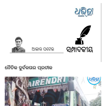
ନୈତିକ ଦୁର୍ବଳତାର ପ୍ରତୀକ