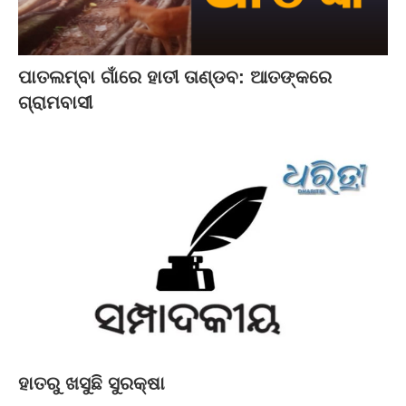
ପାତଲମ୍ବା ଗାଁରେ ହାତୀ ତାଣ୍ଡବ: ଆତଙ୍କରେ
ଗ୍ରାମବାସୀ
ହାତରୁ ଖସୁଛି ସୁରକ୍ଷା