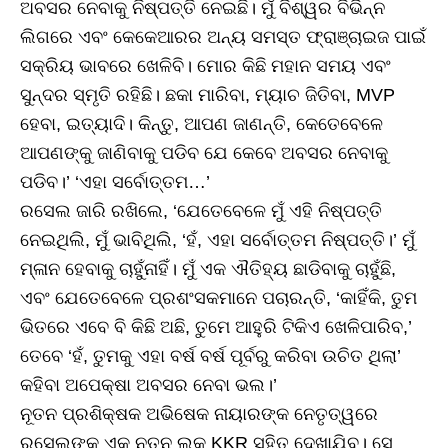
ଅବସର ନେବାକୁ ନିଷ୍ପତ୍ତି ନେଇଛି। ମୁଁ ବିଶ୍ୱର ବିଭିନ୍ନ
ଲିଗରେ ଏବଂ କେକେଆରର ଅନ୍ୟ ସମସ୍ତ ଫ୍ରାଞ୍ଚାଇଜ ପାଇଁ
ସକ୍ରିୟ ଭାବରେ ଖେଳିବି। ମୋର କିଛି ମହାନ ସମୟ ଏବଂ
ସୁନ୍ଦର ସ୍ମୃତି ରହିଛି। ଛକା ମାରିବା, ମ୍ୟାଚ ଜିତିବା, MVP
ହେବା, ଇତ୍ୟାଦି। କିନ୍ତୁ, ଆପଣ ଜାଣନ୍ତି, କେତେବେଳେ
ଆପଣଙ୍କୁ ଜାଣିବାକୁ ପଡିବ ଯେ କେବେ ଅବସର ନେବାକୁ
ପଡିବ।’ ‘ଏହା ସର୍ବୋତ୍ତମ…’
ରସେଲ ଜାରି ରଖିଲେ, ‘ଯେତେବେଳେ ମୁଁ ଏହି ନିଷ୍ପତ୍ତି
ନେଇଥିଲି, ମୁଁ ଭାବିଥିଲି, ‘ହଁ, ଏହା ସର୍ବୋତ୍ତମ ନିଷ୍ପତ୍ତି।’ ମୁଁ
ମ୍ଳାନ ହେବାକୁ ଚାହୁଁନାହିଁ। ମୁଁ ଏକ ଐତିହ୍ୟ ଛାଡିବାକୁ ଚାହୁଁଛି,
ଏବଂ ଯେତେବେଳେ ପ୍ରଶଂସକମାନେ ପଚାରନ୍ତି, ‘କାହିଁକି, ତୁମ
ଭିତରେ ଏବେ ବି କିଛି ଅଛି, ତୁମେ ଆହୁରି ଟିକିଏ ଖେଳିପାରିବ,’
ତେବେ ‘ହଁ, ତୁମକୁ ଏହା ବର୍ଷ ବର୍ଷ ପୂର୍ବରୁ କରିବା ଉଚିତ ଥିଲା’
କହିବା ଅପେକ୍ଷା ଅବସର ନେବା ଭଲ।’
ନୂତନ ପ୍ରଶିକ୍ଷକ ଅଭିଷେକ ନାୟାରଙ୍କ ନେତୃତ୍ୱରେ
ରସେଲଙ୍କୁ ଏକ ନୂତନ ଲୁକ KKR ସହିତ ଦେଖାଯିବ। ସେ