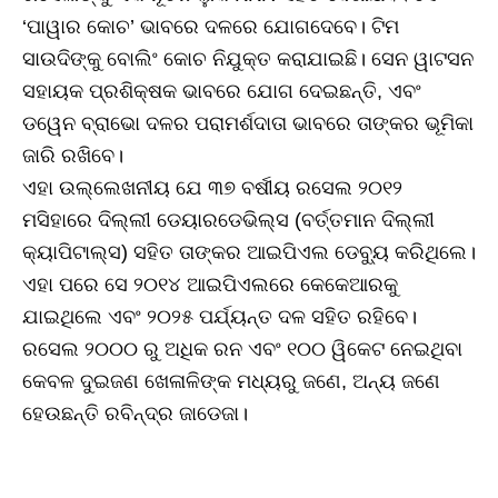
‘ପାୱାର କୋଚ’ ଭାବରେ ଦଳରେ ଯୋଗଦେବେ। ଟିମ
ସାଉଦିଙ୍କୁ ବୋଲିଂ କୋଚ ନିଯୁକ୍ତ କରାଯାଇଛି। ସେନ ୱାଟସନ
ସହାୟକ ପ୍ରଶିକ୍ଷକ ଭାବରେ ଯୋଗ ଦେଇଛନ୍ତି, ଏବଂ
ଡୱେନ ବ୍ରାଭୋ ଦଳର ପରାମର୍ଶଦାତା ଭାବରେ ତାଙ୍କର ଭୂମିକା
ଜାରି ରଖିବେ।
ଏହା ଉଲ୍ଲେଖନୀୟ ଯେ ୩୭ ବର୍ଷୀୟ ରସେଲ ୨୦୧୨
ମସିହାରେ ଦିଲ୍ଲୀ ଡେୟାରଡେଭିଲ୍ସ (ବର୍ତ୍ତମାନ ଦିଲ୍ଲୀ
କ୍ୟାପିଟାଲ୍ସ) ସହିତ ତାଙ୍କର ଆଇପିଏଲ ଡେବ୍ୟୁ କରିଥିଲେ।
ଏହା ପରେ ସେ ୨୦୧୪ ଆଇପିଏଲରେ କେକେଆରକୁ
ଯାଇଥିଲେ ଏବଂ ୨୦୨୫ ପର୍ଯ୍ୟନ୍ତ ଦଳ ସହିତ ରହିବେ।
ରସେଲ ୨୦୦୦ ରୁ ଅଧିକ ରନ ଏବଂ ୧୦୦ ୱିକେଟ ନେଇଥିବା
କେବଳ ଦୁଇଜଣ ଖେଳାଳିଙ୍କ ମଧ୍ୟରୁ ଜଣେ, ଅନ୍ୟ ଜଣେ
ହେଉଛନ୍ତି ରବିନ୍ଦ୍ର ଜାଡେଜା।