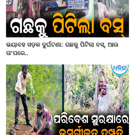
ଭୟାବହ ସଡ଼କ ଦୁର୍ଘଟଣା: ଗଛକୁ ପିଟିଲା ବସ୍‌, ଆଉ
ତା’ପରେ..