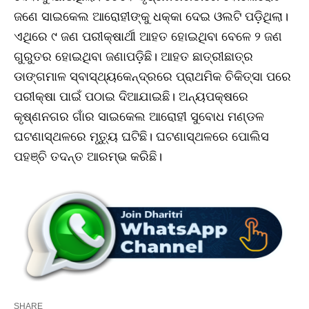
ଜଣେ ସାଇକେଲ ଆରୋହୀଙ୍କୁ ଧକ୍କା ଦେଇ ଓଲଟି ପଡ଼ିଥିଲା।
ଏଥିରେ ୯ ଜଣ ପରୀକ୍ଷାର୍ଥୀ ଆହତ ହୋଇଥିବା ବେଳେ ୨ ଜଣ
ଗୁରୁତର ହୋଇଥିବା ଜଣାପଡ଼ିଛି। ଆହତ ଛାତ୍ରୀଛାତ୍ର
ଡାଙ୍ଗମାଳ ସ୍ବାସ୍ଥ୍ୟକେନ୍ଦ୍ରରେ ପ୍ରାଥମିକ ଚିକିତ୍ସା ପରେ
ପରୀକ୍ଷା ପାଇଁ ପଠାଇ ଦିଆଯାଇଛି। ଅନ୍ୟପକ୍ଷରେ
କୃଷ୍ଣନଗର ଗାଁର ସାଇକେଲ ଆରୋହୀ ସୁବୋଧ ମଣ୍ଡଳ
ଘଟଣାସ୍ଥଳରେ ମୃତ୍ୟୁ ଘଟିଛି। ଘଟଣାସ୍ଥଳରେ ପୋଲିସ
ପହଞ୍ଚି ତଦନ୍ତ ଆରମ୍ଭ କରିଛି।
SHARE