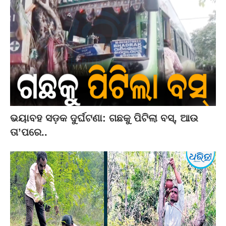
ଭୟାବହ ସଡ଼କ ଦୁର୍ଘଟଣା: ଗଛକୁ ପିଟିଲା ବସ୍‌, ଆଉ
ତା’ପରେ..