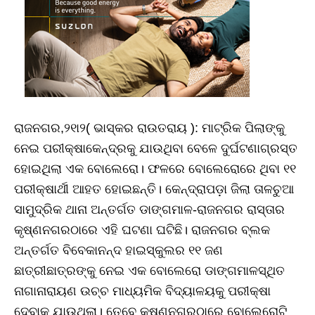
ରାଜନଗର,୨୧ା୨( ଭାସ୍କର ରାଉତରାୟ ): ମାଟ୍ରିକ ପିଲାଙ୍କୁ
ନେଇ ପରୀକ୍ଷାକେନ୍ଦ୍ରକୁ ଯାଉଥିବା ବେଳେ ଦୁର୍ଘଟଣାଗ୍ରସ୍ତ
ହୋଇଥିଲା ଏକ ବୋଲେରୋ। ଫଳରେ ବୋଲେରୋରେ ଥିବା ୧୧
ପରୀକ୍ଷାର୍ଥୀ ଆହତ ହୋଇଛନ୍ତି। କେନ୍ଦ୍ରାପଡ଼ା ଜିଲା ତାଳଚୁଆ
ସାମୁଦ୍ରିକ ଥାନା ଅନ୍ତର୍ଗତ ଡାଙ୍ଗମାଳ-ରାଜନଗର ରାସ୍ତାର
କୃଷ୍ଣନଗରଠାରେ ଏହି ଘଟଣା ଘଟିଛି। ରାଜନଗର ବ୍ଲକ
ଅନ୍ତର୍ଗତ ବିବେକାନନ୍ଦ ହାଇସ୍କୁଲର ୧୧ ଜଣ
ଛାତ୍ରୀଛାତ୍ରଙ୍କୁ ନେଇ ଏକ ବୋଲେରୋ ଡାଙ୍ଗମାଳସ୍ଥିତ
ନାଗାନାରାୟଣ ଉଚ୍ଚ ମାଧ୍ୟମିକ ବିଦ୍ୟାଳୟକୁ ପରୀକ୍ଷା
ଦେବାକୁ ଯାଉଥିଲା। ତେବେ କୃଷ୍ଣନଗରଠାରେ ବୋଲେରୋଟି