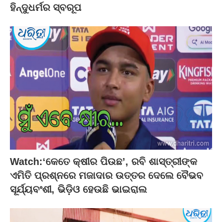
ହିନ୍ଦୁଧର୍ମର ସ୍ବରୂପ
Watch:‘କେତେ କ୍ଷୀର ପିଉଛ’, ରବି ଶାସ୍ତ୍ରୀଙ୍କ
ଏମିତି ପ୍ରଶ୍ନରେ ମଜାଦାର ଉତ୍ତର ଦେଲେ ବୈଭବ
ସୂର୍ଯ୍ୟବଂଶୀ, ଭିଡ଼ିଓ ହେଉଛି ଭାଇରାଲ