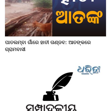
ପାତଲମ୍ବା ଗାଁରେ ହାତୀ ତାଣ୍ଡବ: ଆତଙ୍କରେ
ଗ୍ରାମବାସୀ