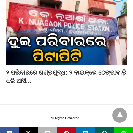
୨ ପରିବାରରେ ଖଣ୍ଡଯୁଦ୍ଧ: ୨ ବାଇକ୍‌ରେ ଠେଙ୍ଗାବାଡ଼ି
ଧରି ଆସି…
All Rights Reserved