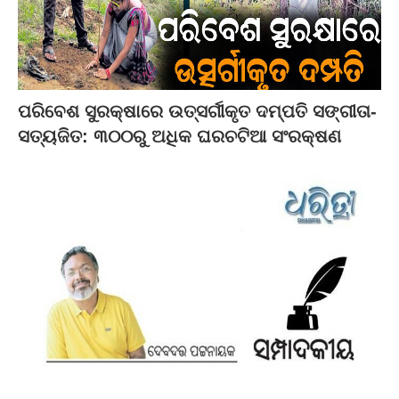
ପରିବେଶ ସୁରକ୍ଷାରେ ଉତ୍ସର୍ଗୀକୃତ ଦମ୍ପତି ସଙ୍ଗୀତା-
ସତ୍ୟଜିତ: ୩୦୦ରୁ ଅଧିକ ଘରଚଟିଆ ସଂରକ୍ଷଣ