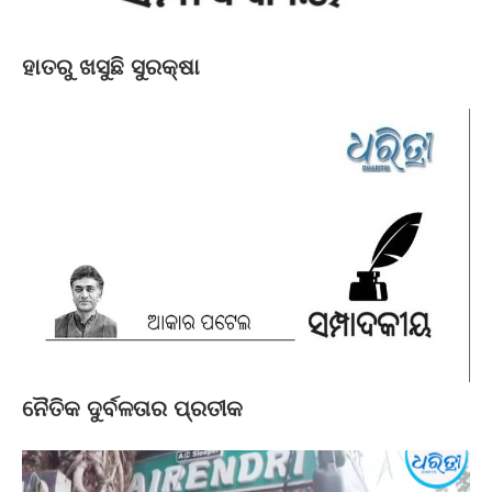
ହାତରୁ ଖସୁଛି ସୁରକ୍ଷା
ନୈତିକ ଦୁର୍ବଳତାର ପ୍ରତୀକ