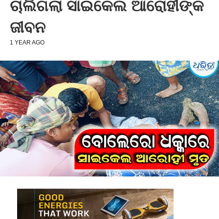
ଚାଲିଗଲା ସାଇକେଲ ଆରୋହୀଙ୍କ
ଜୀବନ
1 YEAR AGO