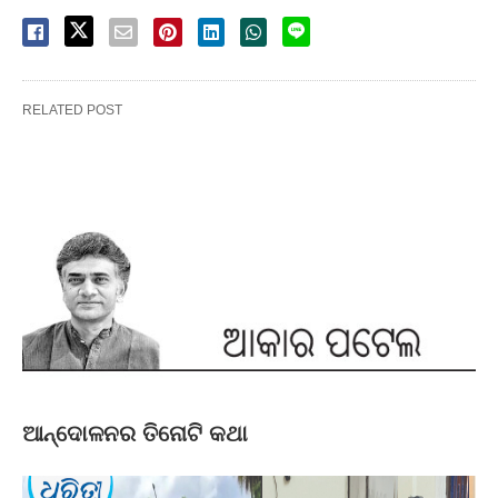
RELATED POST
ଆନ୍ଦୋଳନର ତିନୋଟି କଥା