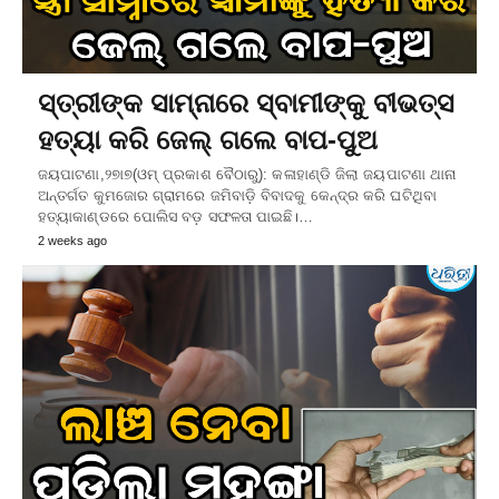
ସ୍ତ୍ରୀଙ୍କ ସାମ୍ନାରେ ସ୍ବାମୀଙ୍କୁ ବୀଭତ୍ସ
ହତ୍ୟା କରି ଜେଲ୍‌ ଗଲେ ବାପ-ପୁଅ
ଜୟପାଟଣା,୨୭ା୭(ଓମ୍‌ ପ୍ରକାଶ ବୈଠାରୁ): କଳାହାଣ୍ଡି ଜିଲା ଜୟପାଟଣା ଥାନା
ଅନ୍ତର୍ଗତ କୁମଜୋର ଗ୍ରାମରେ ଜମିବାଡ଼ି ବିବାଦକୁ କେନ୍ଦ୍ର କରି ଘଟିଥିବା
ହତ୍ୟାକାଣ୍ଡରେ ପୋଲିସ ବଡ଼ ସଫଳତା ପାଇଛି।…
2 weeks ago