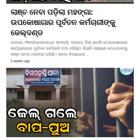
ଲାଞ୍ଚ ନେବା ପଡ଼ିଲା ମହଙ୍ଗା:
ଉପକୋଷାଗାର ପୂର୍ବତନ କର୍ମଚାରୀଙ୍କୁ
ଜେଲ୍‌ଦଣ୍ଡ
ବରଗଡ଼,୨୩ା୭(ପ୍ରେମାନନ୍ଦ ଖମାରୀ): ବରଗଡ଼ ଜିଲା ଭଟଲି ଉପକୋଷାଗାର
କାର୍ଯ୍ୟାଳୟର ପୂର୍ବତନ କର୍ମଚାରୀ ତଥା ବରିଷ୍ଠ କିରାଣି ନାରାୟଣ ମେହେରଙ୍କୁ
ଲାଞ୍ଚ ନେବା ମହଙ୍ଗା ପଡ଼ିଛି। ତାଙ୍କ ବିରୋଧରେ…
2 weeks ago