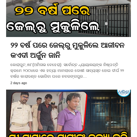
୨୨ ବର୍ଷ ପରେ ଜେଲ୍‌ରୁ ମୁକୁଳିଲେ ଆଜୀବନ
କଏଦୀ ଅର୍ଜୁନ ଜାନି
କୋରାପୁଟ,୫ା୮(ଅମିତାଭ ବେହେରା): ସର୍ବୋଚ୍ଚ ନ୍ୟାୟାଳୟଙ୍କ ନିଷ୍ପତ୍ତି
କ୍ରମେ ୨୦୦୪ରେ ଏକ ହତ୍ୟା ମାମଲାରେ ଦୋଷୀ ସାବ୍ୟସ୍ତ ହୋଇ ଦୀର୍ଘ ୨୨
ବର୍ଷର କାରାଦଣ୍ଡ ଭୋଗିବା ପରେ ନବରଙ୍ଗପୁର…
2 days ago