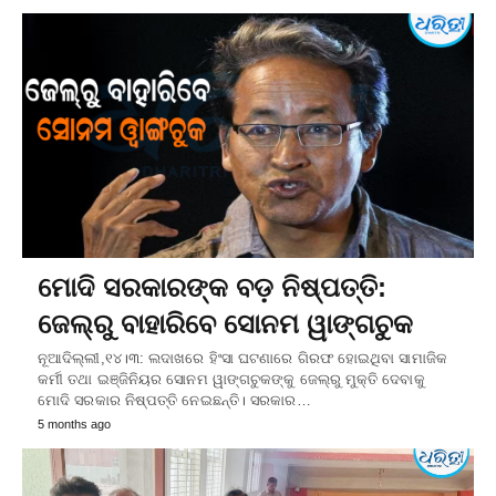
ମୋଦି ସରକାରଙ୍କ ବଡ଼ ନିଷ୍ପତ୍ତି:
ଜେଲ୍‌ରୁ ବାହାରିବେ ସୋନମ ୱାଙ୍ଗଚୁକ
ନୂଆଦିଲ୍ଲୀ,୧୪।୩: ଲଦାଖରେ ହିଂସା ଘଟଣାରେ ଗିରଫ ହୋଇଥିବା ସାମାଜିକ
କର୍ମୀ ତଥା ଇଞ୍ଜିନିୟର ସୋନମ ୱାଙ୍ଗଚୁକଙ୍କୁ ଜେଲ୍‌ରୁ ମୁକ୍ତି ଦେବାକୁ
ମୋଦି ସରକାର ନିଷ୍ପତ୍ତି ନେଇଛନ୍ତି। ସରକାର…
5 months ago