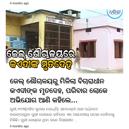
4 months ago
ଜେଲ୍‌ ଶୌଚାଳୟରୁ ମିଳିଲା ବିଚାରାଧୀନ
କଏଦୀଙ୍କ ମୃତଦେହ, ପରିବାର ଲୋକେ
ଅଭିଯୋଗ ଆଣି କହିଲେ…
ପୁରୀ,୨୯ା୩(ଅଜିତ କୁମାର ମହାନ୍ତି): ରାମଚଣ୍ଡୀ ଥାନା ଅର୍ନ୍ତଗତ
ବାରଙ୍ଗସ୍ଥିତ ପୁରୀ ଜେଲରେ ରବିବାର ଏକ ଅଭାବନୀୟ ଘଟଣା ଦେଖିବାକୁ
ମିଳିଛି। ପୁରୀ ଜେଲ୍‌ରେ ଥିବା ଜଣେ ବିଚାରାଧୀନ…
4 months ago