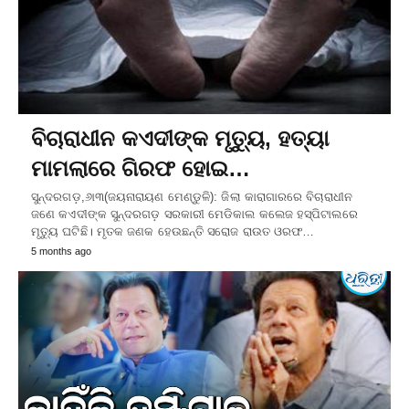
ବିଚାରାଧୀନ କଏଦୀଙ୍କ ମୃତ୍ୟୁ, ହତ୍ୟା
ମାମଲାରେ ଗିରଫ ହୋଇ…
ସୁନ୍ଦରଗଡ଼,୬ା୩(ଜୟନାରାୟଣ ମେଣ୍ଡୁଳି): ଜିଲା କାରାଗାରରେ ବିଚାରାଧୀନ
ଜଣେ କଏଦୀଙ୍କ ସୁନ୍ଦରଗଡ଼ ସରକାରୀ ମେଡିକାଲ କଲେଜ ହସ୍ପିଟାଲରେ
ମୃତ୍ୟୁ ଘଟିଛି। ମୃତକ ଜଣକ ହେଉଛନ୍ତି ସରୋଜ ରାଉତ ଓରଫ…
5 months ago