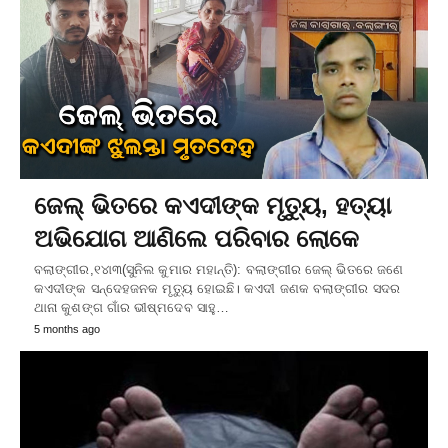
ଜେଲ୍‌ ଭିତରେ କଏଦୀଙ୍କ ମୃତ୍ୟୁ, ହତ୍ୟା
ଅଭିଯୋଗ ଆଣିଲେ ପରିବାର ଲୋକେ
ବଲାଙ୍ଗୀର,୧୪ା୩(ସୁନିଲ କୁମାର ମହାନ୍ତି): ବଲାଙ୍ଗୀର ଜେଲ୍‌ ଭିତରେ ଜଣେ
କଏଦୀଙ୍କ ସନ୍ଦେହଜନକ ମୃତ୍ୟୁ ହୋଇଛି। କଏଦୀ ଜଣକ ବଲାଙ୍ଗୀର ସଦର
ଥାନା କୁଶଙ୍ଗ ଗାଁର ଭୀଷ୍ମଦେବ ସାହୁ…
5 months ago