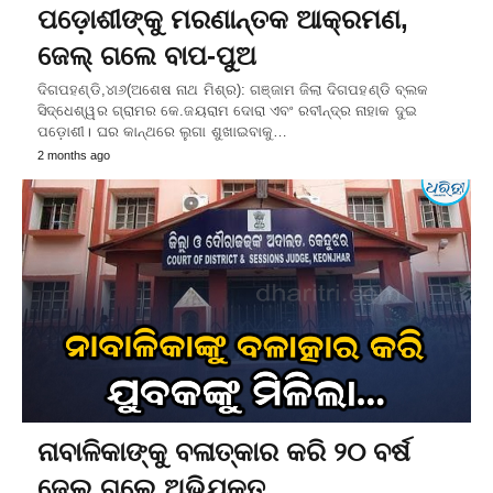
ପଡ଼ୋଶୀଙ୍କୁ ମରଣାନ୍ତକ ଆକ୍ରମଣ,
ଜେଲ୍‌ ଗଲେ ବାପ-ପୁଅ
ଦିଗପହଣ୍ଡି,୪ା୬(ଅଶେଷ ନାଥ ମିଶ୍ର): ଗଞ୍ଜାମ ଜିଲା ଦିଗପହଣ୍ଡି ବ୍ଲକ
ସିଦ୍ଧେଶ୍ୱର ଗ୍ରାମର କେ.ଜୟରାମ ଦୋରା ଏବଂ ରବୀନ୍ଦ୍ର ନାହାକ ଦୁଇ
ପଡ଼ୋଶୀ। ଘର କାନ୍ଥରେ ଲୁଗା ଶୁଖାଇବାକୁ…
2 months ago
ନାବାଳିକାଙ୍କୁ ବଳାତ୍କାର କରି ୨୦ ବର୍ଷ
ଜେଲ୍‌ ଗଲେ ଅଭିଯୁକ୍ତ