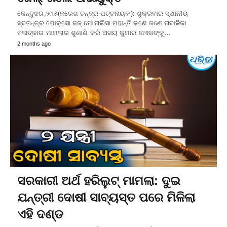
କେନ୍ଦୁଝର,୨୯ା୫(ନରେଶ ଚନ୍ଦ୍ର ପଟ୍ଟନାୟକ): ଶୁକ୍ରବାର ସ୍ଥାନୀୟ
ସ୍ବତନ୍ତ୍ର ପୋକ୍ସୋ ଜଜ୍‌ ମୋନାଲିସା ମହାନ୍ତି ଜଣେ ଜଣେ ନାବାଳିକା
ବଳାତ୍କାର ମାମଲାର ଶୁଣାଣି କରି ଅଜୟ କୁମାର ନାଏକଙ୍କୁ…
2 months ago
ସରକାରୀ ଅର୍ଥ ହରିଲୁଟ୍‌ ମାମଲା: ଦୁଇ
ଯନ୍ତ୍ରୀ ଦୋଷୀ ସାବ୍ୟସ୍ତ ପରେ ମିଳିଲା
ଏହି ଦଣ୍ଡ