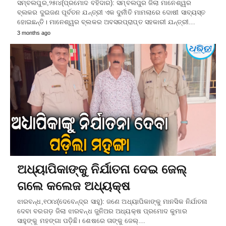
ସମ୍ବଲପୁର,୨୫ା୪(ପ୍ରମୋଦ ବହିଦାର): ସମ୍ବଲପୁର ଜିଲା ମାନେଶ୍ୱର
ବ୍ଲକର ଦୁଇଜଣ ପୂର୍ବତନ ଯନ୍ତ୍ରୀ ଏକ ଦୁର୍ନୀତି ମାମଲାରେ ଦୋଷୀ ସାବ୍ୟସ୍ତ
ହୋଇଛନ୍ତି। ମାନେଶ୍ୱର ବ୍ଲକର ଅବସରପ୍ରାପ୍ତ ସହକାରୀ ଯନ୍ତ୍ରୀ…
3 months ago
ଅଧ୍ୟାପିକାଙ୍କୁ ନିର୍ଯାତନା ଦେଇ ଜେଲ୍‌
ଗଲେ କଲେଜ ଅଧ୍ୟକ୍ଷ
ଝାରବନ୍ଧ,୧୦ା୪(ଦେବେନ୍ଦ୍ର ସାହୁ): ଜଣେ ଅଧ୍ୟାପିକାଙ୍କୁ ମାନସିକ ନିର୍ଯାତନା
ଦେବା ବରଗଡ଼ ଜିଲା ଝାରବନ୍ଧ ଜୁନିଅର ଅଧ୍ୟକ୍ଷ ପ୍ରମୋଦ କୁମାର
ସାହୁଙ୍କୁ ମହଙ୍ଗା ପଡ଼ିଛି। ଶେଷରେ ତାଙ୍କୁ ଜେଲ୍‌…