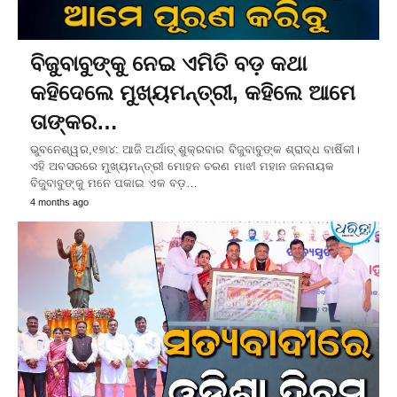
ବିଜୁବାବୁଙ୍କୁ ନେଇ ଏମିତି ବଡ଼ କଥା
କହିଦେଲେ ମୁଖ୍ୟମନ୍ତ୍ରୀ, କହିଲେ ଆମେ
ତାଙ୍କର…
ଭୁବନେଶ୍ୱର,୧୭ା୪: ଆଜି ଅର୍ଥାତ୍‌ ଶୁକ୍ରବାର ବିଜୁବାବୁଙ୍କ ଶ୍ରାଦ୍ଧ ବାର୍ଷିକୀ।
ଏହି ଅବସରରେ ମୁଖ୍ୟମନ୍ତ୍ରୀ ମୋହନ ଚରଣ ମାଝୀ ମହାନ ଜନନାୟକ
ବିଜୁବାବୁଙ୍କୁ ମନେ ପକାଇ ଏକ ବଡ଼…
4 months ago