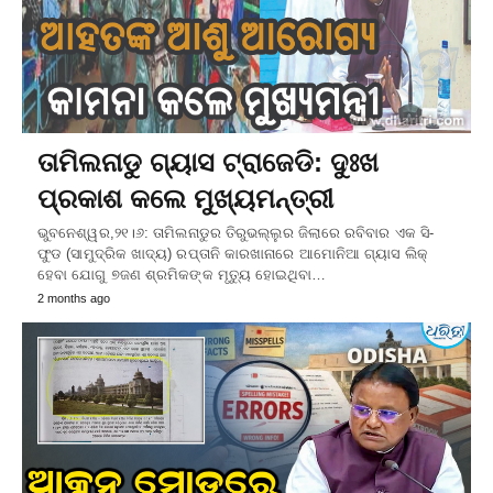
ତାମିଲନାଡୁ ଗ୍ୟାସ ଟ୍ରାଜେଡି: ଦୁଃଖ
ପ୍ରକାଶ କଲେ ମୁଖ୍ୟମନ୍ତ୍ରୀ
ଭୁବନେଶ୍ୱର,୨୧।୬: ତାମିଲନାଡୁର ତିରୁଭଲ୍ଲୁର ଜିଲାରେ ରବିବାର ଏକ ସି-
ଫୁଡ (ସାମୁଦ୍ରିକ ଖାଦ୍ୟ) ରପ୍ତାନି କାରଖାନାରେ ଆମୋନିଆ ଗ୍ୟାସ ଲିକ୍‌
ହେବା ଯୋଗୁ ୭ଜଣ ଶ୍ରମିକଙ୍କ ମୃତ୍ୟୁ ହୋଇଥିବା…
2 months ago