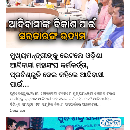
ମୁଖ୍ୟମନ୍ତ୍ରୀଙ୍କୁ ଭେଟଲେ ଓଡ଼ିଶା
ଆଦିବାସୀ ମହାସଂଘ କର୍ମକର୍ତ୍ତା,
ପ୍ରତିଶ୍ରୁତି ଦେଇ କହିଲେ ଆଦିବାସୀ
ପାଇଁ…
ଭୁବନେଶ୍ୱର,୨୪।୭: ଲୋକସେବା ଭବନରେ ମୁଖ୍ୟମନ୍ତ୍ରୀ ମୋହନ ଚରଣ
ମାଝୀଙ୍କୁ ଗୁରୁବାର ଆଦିବାସୀ ମହାସଂଘର କର୍ମକର୍ତ୍ତା ଭେଟି ଆଦିବାସୀଙ୍କ
ବିଭିନ୍ନ ସମସ୍ୟା ଏବଂ ସାମୂହିକ ବିକାଶ ସମ୍ପର୍କରେ ଆଲୋଚନା…
1 year ago