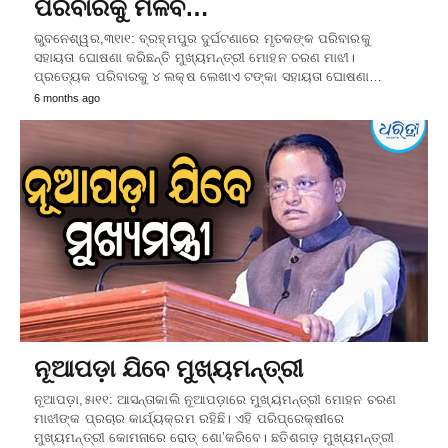
ପରିବାରକୁ ମିଳିବ…
ଭୁବନେଶ୍ୱର,୩୧ା୧: ବ୍ରହ୍ମପୁର ଦୁର୍ଘଟଣାରେ ମୃତକଙ୍କ ପରିବାରକୁ
ସହାୟତା ଘୋଷଣା କରିଛନ୍ତି ମୁଖ୍ୟମନ୍ତ୍ରୀ ମୋହନ ଚରଣ ମାଝୀ।
ପ୍ରତ୍ୟେକ ପରିବାରକୁ ୪ ଲକ୍ଷ ଲେଖାଏ ଟଙ୍କା ସହାୟତା ଘୋଷଣା…
6 months ago
ନୂଆପଡ଼ା ଯିବେ ମୁଖ୍ୟମନ୍ତ୍ରୀ
ନୂଆପଡ଼ା,୫ା୧୧: ଆସନ୍ତାକାଲି ନୂଆପଡ଼ାରେ ମୁଖ୍ୟମନ୍ତ୍ରୀ ମୋହନ ଚରଣ
ମାଝୀଙ୍କ ପ୍ରଚାର କାର୍ଯ୍ୟକ୍ରମ ରହିଛି। ଏହି ପରିପ୍ରେକ୍ଷୀରେ
ମୁଖ୍ୟମନ୍ତ୍ରୀ କୋମନାରେ ରୋଡ୍‌ ଶୋ’କରିବେ। ଛତିଶଗଡ଼ ମୁଖ୍ୟମନ୍ତ୍ରୀ