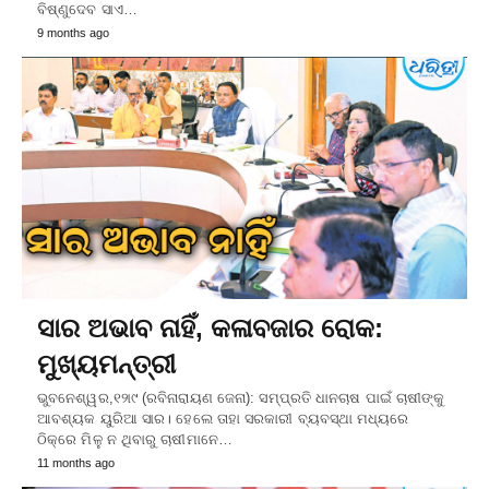
ବିଷ୍ଣୁଦେବ ସାଏ…
9 months ago
ସାର ଅଭାବ ନାହିଁ, କଳାବଜାର ରୋକ:
ମୁଖ୍ୟମନ୍ତ୍ରୀ
ଭୁବନେଶ୍ୱର,୧୨ା୯ (ରବିନାରାୟଣ ଜେନା): ସମ୍ପ୍ରତି ଧାନଚାଷ ପାଇଁ ଚାଷୀଙ୍କୁ
ଆବଶ୍ୟକ ୟୁରିଆ ସାର। ହେଲେ ତାହା ସରକାରୀ ବ୍ୟବସ୍ଥା ମଧ୍ୟରେ
ଠିକ୍‌ରେ ମିଳୁ ନ ଥିବାରୁ ଚାଷୀମାନେ…
11 months ago