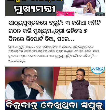
ପାଠ୍ୟପୁସ୍ତକରେ ତ୍ରୁଟି: ୩ ଜଣିଆ କମିଟି
ଗଠନ କରି ମୁଖ୍ୟମନ୍ତ୍ରୀ କହିଲେ ୭
ଦିନରେ ରିପୋର୍ଟ ଦିଅ, ପରେ…
ଭୁବନେଶ୍ୱର,୧୭ା୬: ରାଜ୍ୟ ସରକାରଙ୍କ ବିଦ୍ୟାଳୟ ପାଠ୍ୟପୁସ୍ତକରେ
ପରିଲକ୍ଷିତ ହୋଇଥିବା ତ୍ରୁଟିକୁ ନେଇ ମୁଖ୍ୟମନ୍ତ୍ରୀ ମୋହନ ଚରଣ ମାଝୀ
ବୁଧବାର ଲୋକସେବା ଭବନଠାରେ ଏକ ଗୁରୁତ୍ୱପୂର୍ଣ୍ଣ ବୈଠକ କରିଛନ୍ତି।…
2 months ago