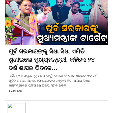
ପୂର୍ବ ସରକାରଙ୍କୁ ସିଧା ସିଧା ଏମିତି
ଶୁଣାଇଲେ ମୁଖ୍ୟମନ୍ତ୍ରୀ, କହିଲେ ୨୪
ବର୍ଷ ଶାସନ ଭିତରେ…
ଆସିକା,୨୩ା୬(ସୁରେନ୍ଦ୍ର ନାଥ ସାହୁ): ଭାଜପା ସରକାର ଶାସନର ଏକ ବର୍ଷ
ପୂର୍ତ୍ତି ଉତ୍ସବ ଅବସରରେ ସୋମବାର ଗଞ୍ଜାମ ଜିଲା ଆସିକା ବିଜ୍ଞାନ
ମହାବିଦ୍ୟାଳୟ ପଡ଼ିଆରେ ରାଜ୍ୟ ସରକାରଙ୍କ…
1 year ago