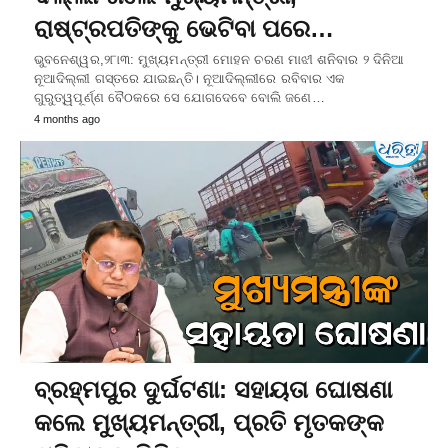
ରାଷ୍ଟ୍ରପତିଙ୍କୁ ଭେଟିବା ପରେ…
ଭୁବନେଶ୍ୱର,୨୮ା୩: ମୁଖ୍ୟମନ୍ତ୍ରୀ ମୋହନ ଚରଣ ମାଝୀ ଶନିବାର ୨ ଦିନିଆ
ନୂଆଦିଲ୍ଲୀ ଗସ୍ତରେ ଯାଇଛନ୍ତି। ନୂଆଦିଲ୍ଲୀରେ ରବିବାର ଏକ
ଗୁରୁତ୍ୱପୂର୍ଣ୍ଣ ବୈଠକରେ ସେ ଯୋଗଦେବେ ବୋଲି ଜଣେ…
4 months ago
ବ୍ରହ୍ମପୁର ଦୁର୍ଘଟଣା: ସହାୟତା ଘୋଷଣା
କଲେ ମୁଖ୍ୟମନ୍ତ୍ରୀ, ପ୍ରତି ମୃତକଙ୍କ