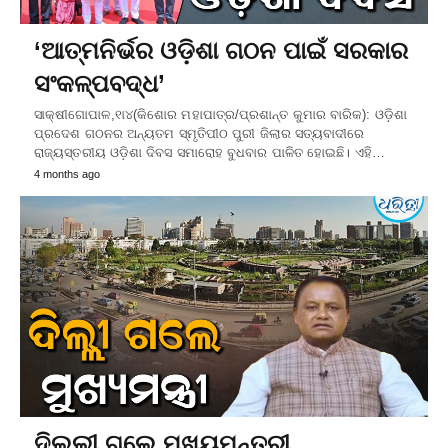
‘ଆତ୍ମନିର୍ଭର ଓଡ଼ିଶା ଗଠନ ପାଇଁ ସରକାର
ସଂକଳ୍ପବଦ୍ଧ’
ସାକ୍ଷୀଗୋପାଳ,୧ା୪(କିଶୋର ମହାପାତ୍ର/ପ୍ରଶାନ୍ତ କୁମାର ବାରିକ): ଓଡ଼ିଶା
ପ୍ରଦେଶ ଗଠନର ଅନ୍ୟତମ ସ୍ମୃତିପୀଠ ପୁରୀ ଜିଲାର ସତ୍ୟବାଦୀରେ
ରାଜ୍ୟସ୍ତରୀୟ ଓଡ଼ିଶା ଦିବସ ସମାରୋହ ବୁଧବାର ପାଳିତ ହୋଇଛି। ଏହି…
4 months ago
ଦିଲ୍ଲୀ ଗଲେ ମୁଖ୍ୟମନ୍ତ୍ରୀ,