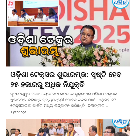
ଓଡ଼ିଶା ଟେକ୍ସର ଶୁଭାରମ୍ଭ: ସୃଷ୍ଟି ହେବ
୨୫ ହଜାରରୁ ଅଧିକ ନିଯୁକ୍ତି
ଭୁବନେଶ୍ୱର,୨୫ା୭: ଲୋକସେବା ଭବନରେ ଶୁକ୍ରବାର ଓଡ଼ିଶା ଟେକ୍ସର
ଶୁଭାରମ୍ଭ କରିଛନ୍ତି ମୁଖ୍ୟମନ୍ତ୍ରୀ ମୋହନ ଚରଣ ମାଝୀ। ଏଥିସହ ୬ଟି
ଟେକ୍ସଟାଇଲ ପାର୍କର ମଧ୍ୟ ଉଦ୍‌ଘାଟନ କରିଛନ୍ତି। ବଲାଙ୍ଗୀର,…
1 year ago